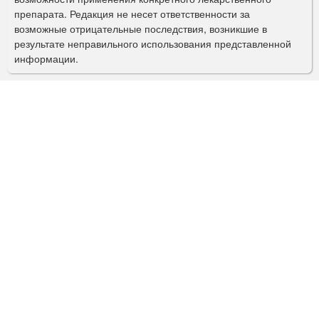
препарата. Редакция не несет ответственности за
и
возможные отрицательные последствия, возникшие в
с
результате неправильного использования представленной
информации.
к
а