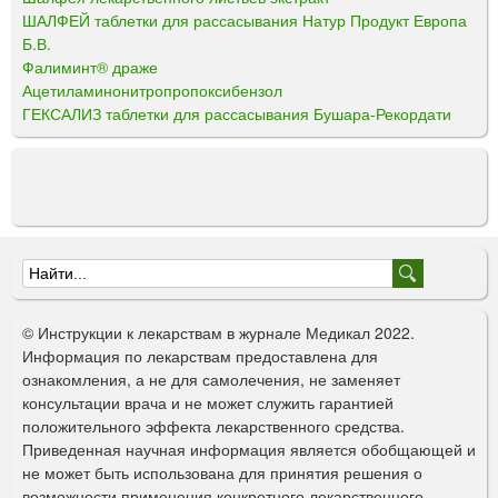
ШАЛФЕЙ таблетки для рассасывания Натур Продукт Европа
Б.В.
Фалиминт® драже
Ацетиламинонитропропоксибензол
ГЕКСАЛИЗ таблетки для рассасывания Бушара-Рекордати
Ф
о
© Инструкции к лекарствам в журнале Медикал 2022.
р
Информация по лекарствам предоставлена для
ознакомления, а не для самолечения, не заменяет
м
консультации врача и не может служить гарантией
а
положительного эффекта лекарственного средства.
Приведенная научная информация является обобщающей и
п
не может быть использована для принятия решения о
о
возможности применения конкретного лекарственного