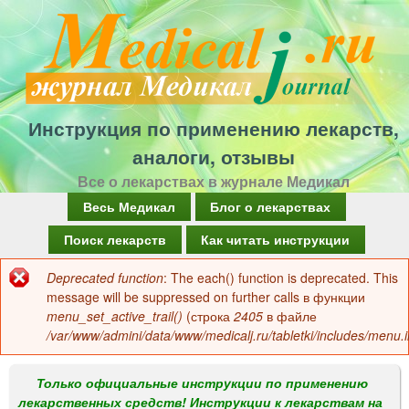
Перейти
к
основному
содержанию
Инструкция по применению лекарств,
аналоги, отзывы
Все о лекарствах в журнале Медикал
Г
Весь Медикал
Блог о лекарствах
л
Поиск лекарств
Как читать инструкции
а
Deprecated function
: The each() function is deprecated. This
Сообщение
в
message will be suppressed on further calls в функции
об
menu_set_active_trail()
(строка
2405
в файле
н
/var/www/admini/data/www/medicalj.ru/tabletki/includes/menu.i
ошибке
о
е
Только официальные инструкции по применению
лекарственных средств! Инструкции к лекарствам на