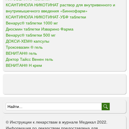
КСАНТИНОЛА НИКОТИНАТ раствор для внутривенного и
внутримышечного введения «Биннофарм»
КСАНТИНОЛА НИКОТИНАТ-УБФ таблетки
Венарус® таблетки 1000 мг
Диосмин таблетки Изварино Фарма
Венарус® таблетки 500 мг
ДОКСИ-ХЕМ® капсулы
Троксевазин ® гель
ВЕНИТАН® гель
Доктор Тайсс Венен гель
ВЕНИТАН® Н крем
Ф
о
© Инструкции к лекарствам в журнале Медикал 2022.
р
Информация по лекарствам предоставлена для