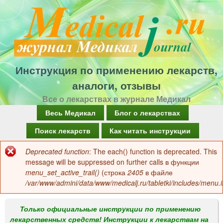
Перейти
к
основному
содержанию
Инструкция по применению лекарств,
аналоги, отзывы
Все о лекарствах в журнале Медикал
Г
Весь Медикал
Блог о лекарствах
л
Поиск лекарств
Как читать инструкции
а
Deprecated function
: The each() function is deprecated. This
Сообщение
в
message will be suppressed on further calls в функции
об
menu_set_active_trail()
(строка
2405
в файле
н
/var/www/admini/data/www/medicalj.ru/tabletki/includes/menu.i
ошибке
о
е
Только официальные инструкции по применению
лекарственных средств! Инструкции к лекарствам на