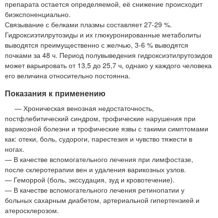
препарата остается определяемой, её снижение происходит
биэкспоненциально.
Связывание с белками плазмы составляет 27-29 %.
Гидроксиэтилрутозиды и их глюкуронированные метаболиты
выводятся преимущественно с желчью, 3-6 % выводятся
почками за 48 ч. Период полувыведения гидроксиэтилрутозидов
может варьировать от 13,5 до 25,7 ч, однако у каждого человека
его величина относительно постоянна.
Показания к применению
— Хроническая венозная недостаточность,
постфлебитический синдром, трофические нарушения при
варикозной болезни и трофические язвы с такими симптомами
как: отеки, боль, судороги, парестезия и чувство тяжести в
ногах.
— В качестве вспомогательного лечения при лимфостазе,
после склеротерапии вен и удаления варикозных узлов.
— Геморрой (боль, экссудация, зуд и кровотечение).
— В качестве вспомогательного лечения ретинопатии у
больных сахарным диабетом, артериальной гипертензией и
атеросклерозом.