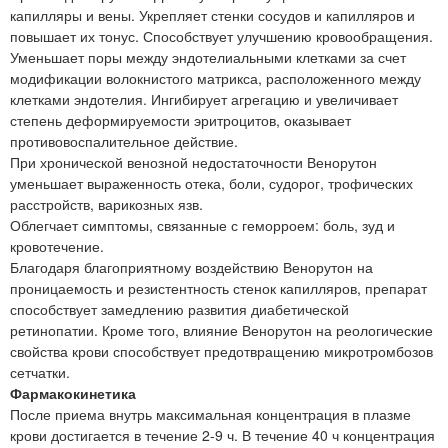
капилляры и вены. Укрепляет стенки сосудов и капилляров и
повышает их тонус. Способствует улучшению кровообращения.
Уменьшает поры между эндотелиальными клетками за счет
модификации волокнистого матрикса, расположенного между
клетками эндотелия. Ингибирует агрегацию и увеличивает
степень деформируемости эритроцитов, оказывает
противовоспалительное действие.
При хронической венозной недостаточности Венорутон
уменьшает выраженность отека, боли, судорог, трофических
расстройств, варикозных язв.
Облегчает симптомы, связанные с геморроем: боль, зуд и
кровотечение.
Благодаря благоприятному воздействию Венорутон на
проницаемость и резистентность стенок капилляров, препарат
способствует замедлению развития диабетической
ретинопатии. Кроме того, влияние Венорутон на реологические
свойства крови способствует предотвращению микротромбозов
сетчатки.
Фармакокинетика
После приема внутрь максимальная концентрация в плазме
крови достигается в течение 2-9 ч. В течение 40 ч концентрация