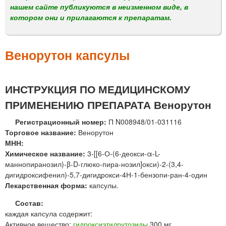
м
нашем сайте публикуются в неизменном виде, в
е
котором они и прилагаются к препаратам.
н
ю
Венорутон капсулы
ИНСТРУКЦИЯ ПО МЕДИЦИНСКОМУ
ПРИМЕНЕНИЮ ПРЕПАРАТА Венорутон
Регистрационный номер:
П N008948/01-031116
Торговое название:
Венорутон
МНН:
Химическое название:
3-[[6-О-(6-деокси-α-L-
маннопиранозил)-β-D-глюко-пира-нозил]окси)-2-(3,4-
дигидроксифенил)-5,7-дигидрокси-4Н-1-бензопи-ран-4-один
Лекарственная форма:
капсулы.
Состав:
каждая капсула содержит:
Активное вещество:
гидроксиэтилрутозиды
300 мг.