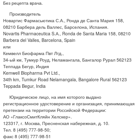
Без рецепта врача.
Производитель
Новартис Фармасьютика С.А., Ронда де Санта Мария 158,
08210 Барбера дель Валлес, Барселона, Испания.
Novartis Pharmaceutica S.А., Ronda de Santa Maria 158, 08210
Barbera del Valles, Barcelona, Spain
или
Кемвелл Биофарма Пвт Лтд.,
34-ый км, Тумкур Роуд, Неламангала, Бангалор Рурал 562123
Теппада Бегур, Индия
Kemwell Biopharma Pvt Ltd.,
34th km, Tumkur Road Nelamangala, Bangalore Rural 562123
Teppada Begur, India
Юридическое лицо, на имя которого выдано
регистрационное удостоверение и организация, принимающая
претензии на территории Российской Федерации:
АО «ГлаксоСмитКляйн Хелскер».
123317, г. Москва, Пресненская набережная, д. 10.
Тел. 8 (495) 777-98-50;
факс 8 (495) 777-98-51