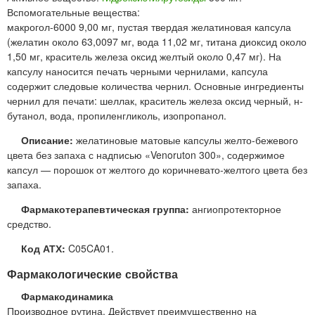
Вспомогательные вещества:
макрогол-6000 9,00 мг, пустая твердая желатиновая капсула
(желатин около 63,0097 мг, вода 11,02 мг, титана диоксид около
1,50 мг, краситель железа оксид желтый около 0,47 мг). На
капсулу наносится печать черными чернилами, капсула
содержит следовые количества чернил. Основные ингредиенты
чернил для печати: шеллак, краситель железа оксид черный, н-
бутанол, вода, пропиленгликоль, изопропанол.
Описание:
желатиновые матовые капсулы желто-бежевого
цвета без запаха с надписью «Venoruton 300», содержимое
капсул — порошок от желтого до коричневато-желтого цвета без
запаха.
Фармакотерапевтическая группа:
ангиопротекторное
средство.
Код АТХ:
C05CA01.
Фармакологические свойства
Фармакодинамика
Производное рутина. Действует преимущественно на