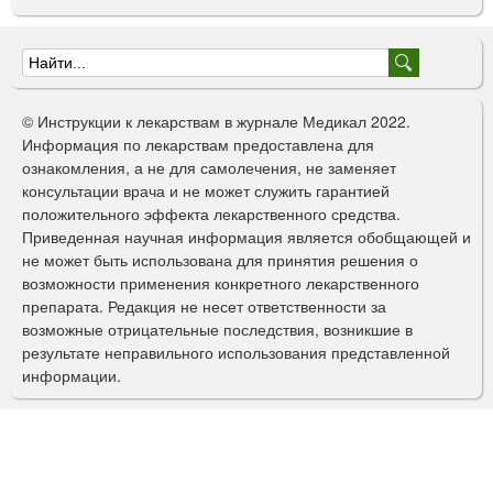
Ф
о
© Инструкции к лекарствам в журнале Медикал 2022.
р
Информация по лекарствам предоставлена для
ознакомления, а не для самолечения, не заменяет
м
консультации врача и не может служить гарантией
а
положительного эффекта лекарственного средства.
Приведенная научная информация является обобщающей и
п
не может быть использована для принятия решения о
о
возможности применения конкретного лекарственного
препарата. Редакция не несет ответственности за
и
возможные отрицательные последствия, возникшие в
с
результате неправильного использования представленной
информации.
к
а