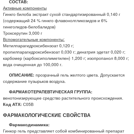
СОСТАВ:
Активные компоненты
Гинкго билоба экстракт сухой стандартизированный 0,140 г
(содержащий 24 % гинкго флавонолгликозидов и 6%
гинкголидов-билобалидов)
Троксерутин 3,000 г
Вспомогательные компоненты:
Метилпарагидроксибензоат 0,120 г;
пропилпарагидроксибензоат 0,030 г; динатрия эдетат 0,020 г;
карбомер (карбоксиполиметилен) 1,200 г; изопропанол 8,000 г;
вода очищенная до 100,000 г.
ОПИСАНИЕ:
прозрачный гель желтого цвета. Допускается
содержание пузырьков воздуха.
ФАРМАКОТЕРАПЕВТИЧЕСКАЯ ГРУППА:
венотонизирующее средство растительного происхождения.
Код АТХ:
С05В
ФАРМАКОЛОГИЧЕСКИЕ СВОЙСТВА
Фармакодинамика:
Гинкор гель представляет собой комбинированный препарат