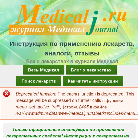
Перейти
к
основному
содержанию
Инструкция по применению лекарств,
аналоги, отзывы
Все о лекарствах в журнале Медикал
Г
Весь Медикал
Блог о лекарствах
л
Поиск лекарств
Как читать инструкции
а
Deprecated function
: The each() function is deprecated. This
Сообщение
в
message will be suppressed on further calls в функции
об
menu_set_active_trail()
(строка
2405
в файле
н
/var/www/admini/data/www/medicalj.ru/tabletki/includes/menu.i
ошибке
о
е
Только официальные инструкции по применению
лекарственных средств! Инструкции к лекарствам на