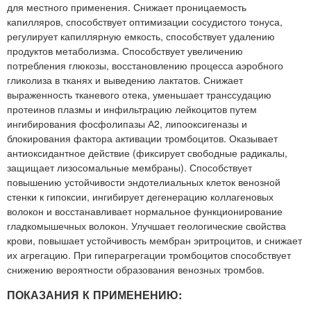
для местного применения. Снижает проницаемость
капилляров, способствует оптимизации сосудистого тонуса,
регулирует капиллярную емкость, способствует удалению
продуктов метаболизма. Способствует увеличению
потребления глюкозы, восстановлению процесса аэробного
гликолиза в тканях и выведению лактатов. Снижает
выраженность тканевого отека, уменьшает транссудацию
протеинов плазмы и инфильтрацию лейкоцитов путем
ингибирования фосфолипазы А2, липооксигеназы и
блокирования фактора активации тромбоцитов. Оказывает
антиоксидантное действие (фиксирует свободные радикалы,
защищает лизосомальные мембраны). Способствует
повышению устойчивости эндотелиальных клеток венозной
стенки к гипоксии, ингибирует дегенерацию коллагеновых
волокон и восстанавливает нормальное функционирование
гладкомышечных волокон. Улучшает геологические свойства
крови, повышает устойчивость мембран эритроцитов, и снижает
их агрегацию. При гиперагрегации тромбоцитов способствует
снижению вероятности образования венозных тромбов.
ПОКАЗАНИЯ К ПРИМЕНЕНИЮ: