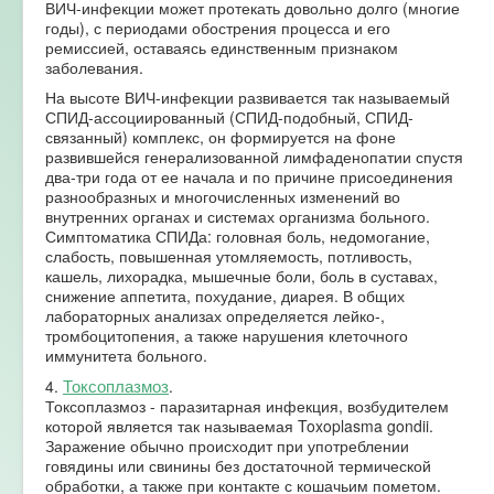
ВИЧ-инфекции может протекать довольно долго (многие
годы), с периодами обострения процесса и его
ремиссией, оставаясь единственным признаком
заболевания.
На высоте ВИЧ-инфекции развивается так называемый
СПИД-ассоциированный (СПИД-подобный, СПИД-
связанный) комплекс, он формируется на фоне
развившейся генерализованной лимфаденопатии спустя
два-три года от ее начала и по причине присоединения
разнообразных и многочисленных изменений во
внутренних органах и системах организма больного.
Симптоматика СПИДа: головная боль, недомогание,
слабость, повышенная утомляемость, потливость,
кашель, лихорадка, мышечные боли, боль в суставах,
снижение аппетита, похудание, диарея. В общих
лабораторных анализах определяется лейко-,
тромбоцитопения, а также нарушения клеточного
иммунитета больного.
Токсоплазмоз
4.
.
Токсоплазмоз - паразитарная инфекция, возбудителем
которой является так называемая Toxoplasma gondii.
Заражение обычно происходит при употреблении
говядины или свинины без достаточной термической
обработки, а также при контакте с кошачьим пометом.