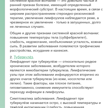
системной красной волчанке — это довольно частый и
ранний признак болезни, имеющий определенный
морфологический субстрат. В настоящее время, в связи с
широким распространением стероидно-резохиновой
терапии, увеличение лимфоузлов наблюдается реже, а
чрезмерное их увеличение - только в запущенных, долго
не леченных случаях.
Общие и другие признаки системной красной волчанки:
повышение температуры тела (субфебрилитет),
слабость, недомогание, необъяснимая усталость, кожная
сыпь. В развитии заболевания появляются трофические
расстройства, исхудание и кахексия.
Туберкулёз
2.
.
Лимфаденит при туберкулёзе — относительно редкое
хроническое заболевание, возбудителем которого
являются микобактерии туберкулеза. Лимфатические
узлы при этом заболевании инфицируются вторично из
других очагов туберкулеза (из кожи, носоглотки или
легких). Такие факторы, как плохое питание,
гиповитаминоз, снижение иммунитета способствуют
переходу инфекции в лимфоузлы.
Симптоматика заболевания. Лимфаденит при
туберкулёзе начинается остро, с высокой температуры и
тяжёлой интоксикации (слабость, повышенная