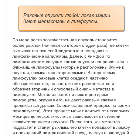
Раковые опухоли любой локализации
дают метастазы в лимфоузлы.
По мере роста злокачественная опухоль становится
более рыхлой (начиная со второй стадии рака), её клетки
вымываются тканевой жидкостью и попадают в
лимфатические капилляры. Далее, с лимфой по
лимфатическим сосудам клетки опухоли направляются в
ближайшие лимфоузлы (которые расположены ближе к
опухоли, называются сторожевыми). В сторожевых
лимфоузлах раковые клетки оседают, частично
обезвреживаются, но часть из них размножается и
образует вторичный опухолевый очаг – метастаз в
лимфоузел. Метастаз растет и некоторое время
лимфоциты, окружая его, не дают раковым клеткам
продвигаться дальше (злокачественный процесс на время
локализуется). Этот процесс может длиться от нескольких
месяцев до нескольких лет, в зависимости от степени
злокачественности опухоли. После того, как метастаз
подрастёт и станет рыхлым, его клетки попадают в лимфу
и проходящий лимфатический сосуд, следуя в очередной