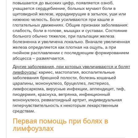
повышается до высоких цифр, появляется озноб,
учащается сердцебиение, больных мучают боли в
щитовидной железе, иррадиирущие в затылок, уши или
нижнюю челюсть. Боли усиливаются при кашле и
глотательных движениях. Общие признаки заболевания:
слабость, боли в голове, мышцах и суставах. Состояние
больного обычно тяжелое, при пальпации железа
болезненна и увеличена локально. Вначале увеличенная
железа определяется как плотная на ощупь, а при
гнойном расплавлении с последующим формированием
абсцесса – размягчается.
Другие заболевания, при которых увеличиваются и болят
лимфоузлы
: кариес, мастопатия, воспалительные
заболевания брюшной полости, болезнь кошачьей
царапины, мононуклеоз, бруцеллез, листериоз,
лимфосаркома, вирусные инфекции, аппендицит, тиф,
пиодермия, краснуха, ветрянка, инфекционный
мононуклеоз, ревматоидный артрит, индивидуальная
гиперчувствительность к некоторым лекарственным
средствам.
Первая помощь при болях в
лимфоузлах