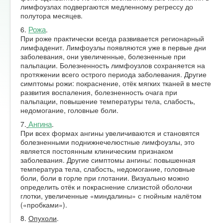
лимфоузлах подвергаются медленному регрессу до
полутора месяцев.
Рожа
6.
.
При роже практически всегда развивается регионарный
лимфаденит. Лимфоузлы появляются уже в первые дни
заболевания, они увеличенные, болезненные при
пальпации. Болезненность лимфоузлов сохраняется на
протяжении всего острого периода заболевания. Другие
симптомы рожи: покраснение, отёк мягких тканей в месте
развития воспаления, болезненность очага при
пальпации, повышение температуры тела, слабость,
недомогание, головные боли.
Ангина
7.
.
При всех формах ангины увеличиваются и становятся
болезненными поднижнечелюстные лимфоузлы, это
является постоянным клиническим признаком
заболевания. Другие симптомы ангины: повышенная
температура тела, слабость, недомогание, головные
боли, боли в горле при глотании. Визуально можно
определить отёк и покраснение слизистой оболочки
глотки, увеличенные «миндалины» с гнойным налётом
(«пробками»).
8.
Опухоли
.