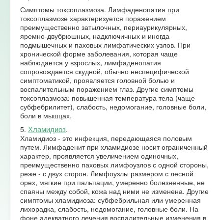
Симптомы токсоплазмоза. Лимфаденопатия при
токсоплазмозе характеризуется поражением
преимущественно затылочных, периаурикулярных,
яремно-двубрюшных, надключичных и иногда
подмышечных и паховых лимфатических узлов. При
хронической форме заболевания, которая чаще
наблюдается у взрослых, лимфаденопатия
сопровождается скудной, обычно неспецифической
симптоматикой, проявляется головной болью и
воспалительным поражением глаз. Другие симптомы
токсоплазмоза: повышенная температура тела (чаще
субфебрилитет), слабость, недомогание, головные боли,
боли в мышцах.
Хламидиоз
5.
.
Хламидиоз - это инфекция, передающаяся половым
путем. Лимфаденит при хламидиозе носит ограниченный
характер, проявляется увеличением одиночных,
преимущественно паховых лимфоузлов с одной стороны,
реже - с двух сторон. Лимфоузлы размером с лесной
орех, мягкие при пальпации, умеренно болезненные, не
спаяны между собой, кожа над ними не изменена. Другие
симптомы хламидиоза: субфебрильная или умеренная
лихорадка, слабость, недомогание, головные боли. На
фоне адекватного лечения воспалительные изменения в