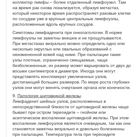
коллектор лимфы – более отдаленный лимфоузел. Там
на время рак снова локализуется, образуя метастаз,
который некоторое время распространяет раковые клетки
по сосудам уже в крупные центральные лимфоузлы,
расположенные вдоль крупных сосудов.
Симптомы лимфаденита при онкопатологии. В норме
лимфоузлы не заметны внешне и не прощупываются.
При метастазах визуально можно определить одно или
несколько округлых или овальных образований с
неизмененной кожей над ними. При пальпации такие
узлы плотные, ограниченно смещаемые, чаще
безболезненные, их размер может варьировать от двух до
восьми сантиметров в диаметре. Иногда они могут
представлять конгломерат увеличенных узлов,
достигающий больших размеров. По мере роста глубоких
узлов они могут менять очертания органа или конечности.
9.
Патология щитовидной железы
.
Лимфаденит шейных узлов, расположенных в
непосредственной близости от щитовидной железы чаще
бывает при остром тиреоидите – гнойном или
асептическом воспалении щитовидной железы. При этом
воспаление лимфоузлов является очевидным, так как они
становятся заметны визуально и довольно болезненны
при пальпации. Температура тела при тиреоидите