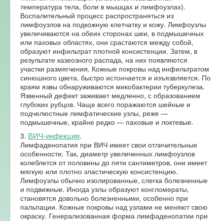
температура тела, боли в мышцах и лимфоузлах).
Воспалительный процесс распространяться из
лимфоузлов на подкожную клетчатку и кожу. Лимфоузлы
увеличиваются на обеих сторонах шеи, в подмышечных
или паховых областях, они срастаются между собой,
образуют инфильтрат плотной консистенции. Затем, в
результате казеозного распада, на них появляются
участки размягчения. Кожные покровы над инфильтратом
синюшного цвета, быстро истончается и изъязвляется. По
краям язвы обнаруживаются микобактерии туберкулеза.
Язвенный дефект заживает медленно, с образованием
глубоких рубцов. Чаще всего поражаются шейные и
подчелюстные лимфатические узлы, реже —
подмышечные, крайне редко — паховые и локтевые.
ВИЧ-инфекция
3.
.
Лимфаденопатия при ВИЧ имеет свои отличительные
особенности. Так, диаметр увеличенных лимфоузлов
колеблется от половины до пяти сантиметров, они имеет
мягкую или плотно эластическую консистенцию.
Лимфоузлы обычно изолированные, слегка болезненные
и подвижные. Иногда узлы образуют конгломераты,
становятся довольно болезненными, особенно при
пальпации. Кожные покровы над узлами не меняют свою
окраску. Генерализованная форма лимфаденопатии при