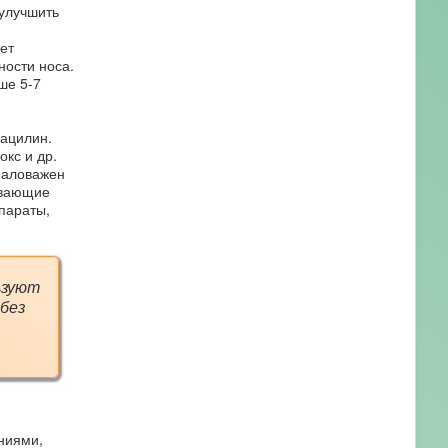
 улучшить
ет
ности носа.
ше 5-7
ацилин.
кс и др.
емаловажен
ивающие
епараты,
ьзуют
без
ниями,