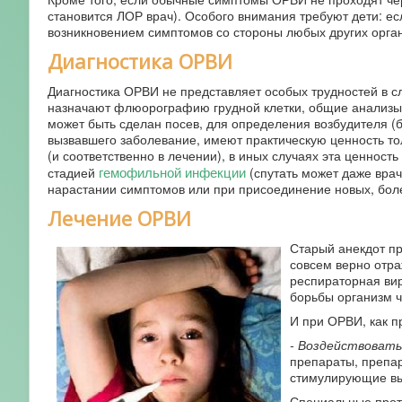
становится ЛОР врач). Особого внимания требуют дети: 
возникновением симптомов со стороны любых других органо
Диагностика ОРВИ
Диагностика ОРВИ не представляет особых трудностей в с
назначают флюорографию грудной клетки, общие анализы к
может быть сделан посев, для определения возбудителя (
вызвавшего заболевание, имеют практическую ценность то
(и соответственно в лечении), в иных случаях эта ценност
гемофильной инфекции
стадией
(спутать может даже врач
нарастании симптомов или при присоединение новых, боле
Лечение ОРВИ
Старый анекдот пр
совсем верно отра
респираторная вир
борьбы организм ч
И при ОРВИ, как п
- Воздействовать
препараты, препа
стимулирующие вы
Специальные прот