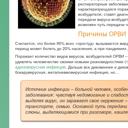
респираторные заболевани
характеризующаяся пораж
возбудителя, ставят диагн
передачи вируса-возбуди
возможен путь передачи 
Причины ОРВИ
Считается, что более 90% всех «простуд» вызываются вир
период может болеть до 20% населения, а при пандемиях 
Поражает количество видов вирусов, возбудителей ОРВИ – 
п
удивлять человечество своими новыми разновидностями (
аденовирусная инфекция
. Дальше все диковиннее и дик
бокарувирусная, метапневмовирусная инфекция, но…
Источник инфекции – больной человек, особе
заболевания: чувствуя недомогание и слабос
выделяя вирус, он заражает свое окружение 
транспорте, семью. Основной путь передачи 
слюны, выделяющимися при разговоре, кашле,