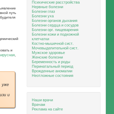
Психические расстройства
Нервные болезни
выявление
Болезни глаз
вной путь
Болезни уха
збудителя
Болезни органов дыхания
Болезни сердца и сосудов
Болезни орг. пищеварения
Болезни кожи и подкожной
клетчатки
демический
Костно-мышечной сист.
Мочевыделительной сист.
овать и
Мужское здоровье
вирусная
,
Женские болезни
Беременность и роды
Перинатальный период
Врожденные аномалии
Неотложные состояния
, уже
изи и
Наши врачи
Врачам
Реклама на сайте