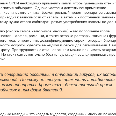
 время ОРВИ необходимо применять капли, чтобы уменьшить отек и
развития гайморита. Однако частое и длительное применение
я хронического ринита. Бесконтрольный прием препаратов вызыва
приводит к зависимости от капель, а затем и к постоянной заложен
этому нужно строго соблюдать режим употребления капель: не доль
во (оно же самое нелюбимое многими) – это полоскание горла
стои шалфея, ромашки, а также готовые растворы, такие как фур
 того, можно применять дезинфицирующие спреи: гексорал, биопаро
язкость мокроты, сделать ее жидкой и легкой для откашливания. Н
мокроту. При трудностях с откашливанием можно принимать отхарк
. Не стоит самостоятельно (без консультации врача) принимать пр
сно.
 совершенно бессильны в отношении вирусов, их испол
ложнений. Поэтому не следует применять антибиотики 
ганизма препараты. Кроме того, бесконтрольный прием
ойчивых к ним форм бактерий.
одные методы – это кладезь мудрости, созданный многими поколе