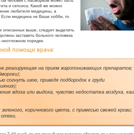
 так человек с насморком может быть
ита и сепсиса. Какой же можно
чение любителя медицины, а
. Если медицина не Ваше хобби, то
х описанных выше, следует выделить
 должны заставить больного человека
в неотложном порядке.
ной помощи врача:
 не реагирующая на прием жаропонижающих препаратов;
бмороки);
ью согнуть шею, приведя подбородок к груди
ияния);
нение вдоха или выдоха, чувство недостатка воздуха, ка
зеленого, коричневого цвета, с примесью свежей крови;
 отеки.
з 7-10 дней, то это тоже будет поводом обратиться к специалист