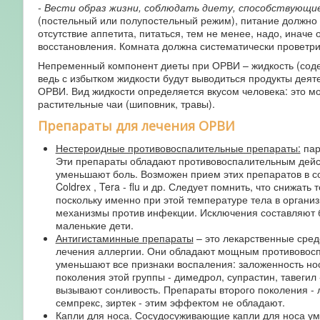
- Вести образ жизни, соблюдать диету, способствующ
(постельный или полупостельный режим), питание должно
отсутствие аппетита, питаться, тем не менее, надо, иначе
восстановления. Комната должна систематически проветрива
Непременный компонент диеты при ОРВИ – жидкость (содерж
ведь с избытком жидкости будут выводиться продукты дея
ОРВИ. Вид жидкости определяется вкусом человека: это мо
растительные чаи (шиповник, травы).
Препараты для лечения ОРВИ
Нестероидные противовоспалительные препараты:
пар
Эти препараты обладают противовоспалительным дейс
уменьшают боль. Возможен прием этих препаратов в с
Coldrex , Tera - flu и др. Следует помнить, что снижать
поскольку именно при этой температуре тела в органи
механизмы против инфекции. Исключения составляют б
маленькие дети.
Антигистаминные препараты
– это лекарственные сред
лечения аллергии. Они обладают мощным противовос
уменьшают все признаки воспаления: заложенность нос
поколения этой группы - димедрол, супрастин, тавеги
вызывают сонливость. Препараты второго поколения - 
семпрекс, зиртек - этим эффектом не обладают.
Капли для носа
. Сосудосуживающие капли для носа ум