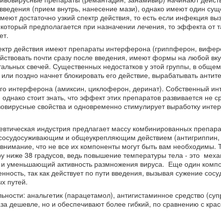
 введения (прием внутрь, нанесение мази), однако имеют один су
имеют достаточно узкий спектр действия, то есть если инфекция вы
 который предполагается при назначении лечения, то эффекта от т
ет.
ектр действия имеют препараты интерферона (гриппферон, виферо
йствовать почти сразу после введения, имеют формы на любой вкус
тальных свечей. Существенных недостатков у этой группы, в общем-
 или поздно начнет блокировать его действие, вырабатывать антите
ого интерферона (амиксин, циклоферон, деринат). Собственный и
днако стоит знать, что эффект этих препаратов развивается не сра
тивовирусные свойства и одновременно стимулирует выработку инт
втическая индустрия предлагает массу комбинированных препара
осудосуживающим и общеукрепляющим действием (антигриппин, 
 внимание, что не все их компоненты могут быть вам необходимы. Т
у ниже 38 градусов, ведь повышение температуры тела - это меха
 и уменьшающий активность размножения вируса. Еще один компо
ость, так как действует по пути введения, вызывая сужение сосу
х путей.
ности: анальгетик (парацетамол), антигистаминное средство (суп
 раза дешевле, но и обеспечивают более гибкий, по сравнению с кр