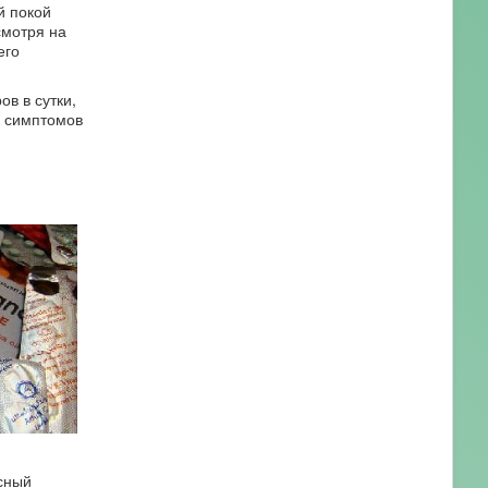
й покой
смотря на
его
в в сутки,
х симптомов
сный