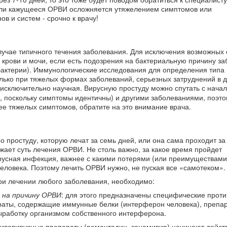
если кажущееся ОРВИ осложняется утяжелением симптомов или
в и систем - срочно к врачу!
лучае типичного течения заболевания. Для исключения возможных
рови и мочи, если есть подозрения на бактериальную причину за
бактерии). Иммунологические исследования для определения типа 
лько при тяжелых формах заболеваний, серьезных затруднений в д
ь исключительно научная. Вирусную простуду можно спутать с нача
, поскольку симптомы идентичны) и другими заболеваниями, поэто
е тяжелых симптомов, обратите на это внимание врача.
о простуду, которую лечат за семь дней, или она сама проходит за
жает суть лечения ОРВИ. Не столь важно, за какое время пройдет
усная инфекция, важнее с какими потерями (или преимуществами
еловека. Поэтому лечить ОРВИ нужно, не пуская все «самотеком».
ри лечении любого заболевания, необходимо:
 на причину ОРВИ
: для этого предназначены специфические прот
раты, содержащие иммунные белки (интерферон человека), препар
работку организмом собственного интерферона.
ивовирусные препараты (ремантадин, занамивир) начинают дейст