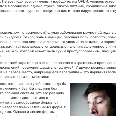
и. Не все люди восприимчивы к возбудителям ОРВИ, уровень естес
ься в организме, однако стресс, плохое питание, хронические заб
ерьезно снизить уровень защитных сил и тогда вирус проникнет в 
 правильном (классическом) случае заболевания можно наблюдать
» синдрома (озноб, боль в мышцах, головная боль, слабость, пов
лов на шее, под нижней челюстью, за ушами, на затылке) и пораж
изистых – так называемые катаральные явления: заложенность и/и
чение, кашель, который может быть сухим приступообразным, лающим
.
х инфекций характерно внезапное начало с выраженным проявлени
роявлений поражения дыхательных путей. У других респираторны
 на первое место, например для парагриппа – это ларингит (вос
ение глотки) и конъюнктивит.
о», как описано в учебниках, тогда бы
е лечение и был бы счастлив без
ко сложная система, что его реакцию
ть не сможет даже светило от
инимать разнообразные формы от
о невообразимых (атипичных) форм. В
ходима. Однако и легкие формы