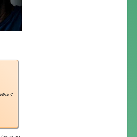
шель с
у (чаще им