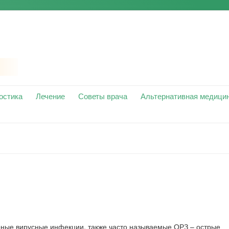
остика
Лечение
Советы врача
Альтернативная медици
ные вирусные инфекции, также часто называемые ОРЗ – острые