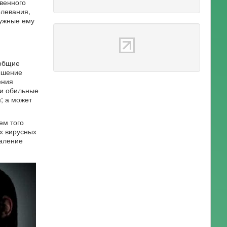
твенного
олевания,
нужные ему
 общие
ышение
ения
ли обильные
; а может
ем того
х вирусных
паление