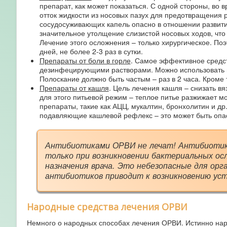
препарат, как может показаться. С одной стороны, во
отток жидкости из носовых пазух для предотвращения 
сосудосуживающих капель опасно в отношении развити
значительное утолщение слизистой носовых ходов, что 
Лечение этого осложнения – только хирургическое. По
дней, не более 2-3 раз в сутки.
Препараты от боли в горле
. Самое эффективное средст
дезинфецирующими растворами. Можно использовать на
Полоскание должно быть частым – раз в 2 часа. Кроме
Препараты от кашля
. Цель лечения кашля – снизать в
для этого питьевой режим – теплое питье разжижает 
препараты, такие как АЦЦ, мукалтин, бронхолитин и др
подавляющие кашлевой рефлекс – это может быть опа
Антибиотиками ОРВИ не лечат! Антибиотики
только при возникновении бактериальных ос
назначения врача. Это небезопасные для ор
антибиотиков приводит к возникновению уст
Народные средства лечения ОРВИ
Немного о народных способах лечения ОРВИ. Истинно нар