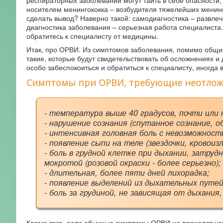
респираторных заболеваний могут таить в себе опасности,
носителем менингококка – возбудителя тяжелейших менинг
сделать вывод? Наверно такой: самодиагностика – развле
диагностика заболевания – серьезная работа специалиста
обратитесь к специалисту от медицины.
Итак, про ОРВИ. Из симптомов заболевания, помимо общи
такие, которые будут свидетельствовать об осложнениях и
особо забеспокоиться и обратиться к специалисту, иногда 
Симптомы при ОРВИ, требующие неотлож
- температура выше 40 градусов, почти или
- нарушение сознания (спутанное сознание, о
- интенсивная головная боль с невозможност
- появление сыпи на теле (звездочки, кровоизл
- боль в грудной клетке при дыхании, затруд
мокротой (розовой окраски - более серьезно);
- длительная, более пяти дней лихорадка;
- появление выделений из дыхательных путей 
- боль за грудиной, не зависящая от дыхания,
Кроме того, если обычные симптомы ОРВИ не проходят чере