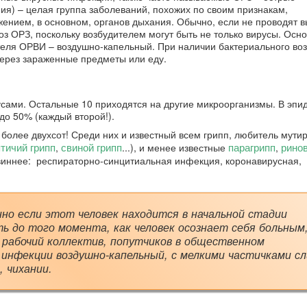
я) – целая группа заболеваний, похожих по своим признакам,
ением, в основном, органов дыхания. Обычно, если не проводят 
оз ОРЗ, поскольку возбудителем могут быть не только вирусы. Осно
теля ОРВИ – воздушно-капельный. При наличии бактериального во
через зараженные предметы или еду.
усами. Остальные 10 приходятся на другие микроорганизмы. В эпи
до 50% (каждый второй!).
более двухсот! Среди них и известный всем грипп, любитель мутир
тичий грипп
свиной грипп
парагрипп
рино
,
...), и менее известные
,
овиннее: респираторно-синцитиальная инфекция, коронавирусная,
нно если этот человек находится в начальной стадии
ть до того момента, как человек осознает себя больным
– рабочий коллектив, попутчиков в общественном
инфекции воздушно-капельный, с мелкими частичками сл
 чихании.