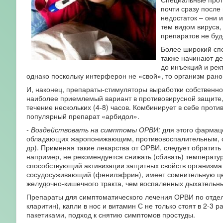
почти сразу после
недостаток – они 
тем видом вируса,
препаратов не буд
Более широкий сп
также начинают де
до инъекций и рек
однако поскольку интерферон не «свой», то организм рано
И, наконец, препараты-стимуляторы выработки собственн
наиболее приемлемый вариант в противовирусной защите, о
течение нескольких (4-8) часов. Комбинирует в себе про
популярный препарат «арбидол».
- Воздействовать на симптомы ОРВИ:
для этого фармаце
обладающих жаропонижающим, противовоспалительным, с
др). Применяя такие лекарства от ОРВИ, следует обратить
например, не рекомендуется снижать (сбивать) температур
способствующий активизации защитных свойств организма
сосудосуживающий (фенилэфрин), имеет сомнительную ценн
желудочно-кишечного тракта, чем воспаленных дыхательны
Препараты для симптоматического лечения ОРВИ по отдель
кларитин), капли в нос и витамин С не только стоят в 2-3
пакетиками, подход к снятию симптомов простуды.