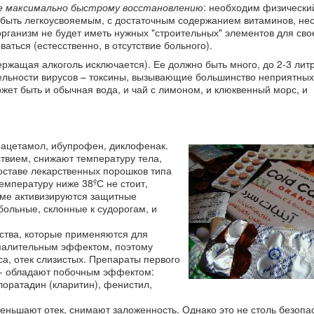
ие максимально быстрому восстановлению
: необходим физически
 быть легкоусвояемым, с достаточным содержанием витаминов, не
 организм не будет иметь нужных "строительных" элементов для сво
ться (естесственно, в отсутствие больного).
ащая алкоголь исключается). Ее должно быть много, до 2-3 литро
тельности вирусов – токсины, вызывающие большинство неприятны
жет быть и обычная вода, и чай с лимоном, и клюквенный морс, и
ацетамол, ибупрофен, диклофенак.
твием, снижают температуру тела,
оставе лекарственных порошков типа
 температуру ниже 38ºС не стоит,
зме активизируются защитные
ольные, склонные к судорогам, и
ства, которые применяются для
палительным эффектом, поэтому
а, отек слизистых. Препараты первого
л - обладают побочным эффектом:
лоратадин (кларитин), фенистил,
еньшают отек, снимают заложенность. Однако это не столь безопа