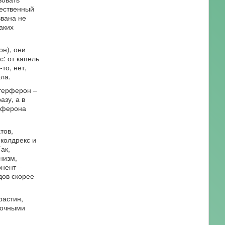
щественный
звана не
аких
н), они
: от капель
то, нет,
ла.
нтерферон –
зу, а в
ерферона
тов,
колдрекс и
ак,
низм,
нент –
дов скорее
растин,
асочными