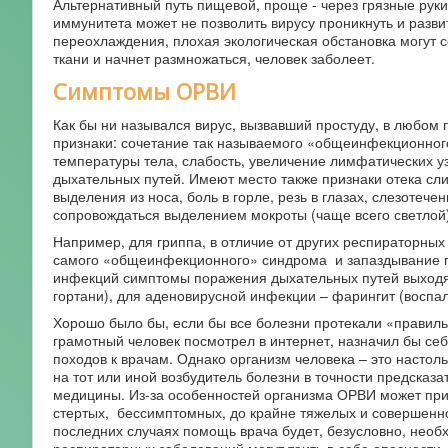
Альтернативный путь пищевой, проще - через грязные рук
иммунитета может не позволить вирусу проникнуть и развит
переохлаждения, плохая экологическая обстановка могут с
ткани и начнет размножаться, человек заболеет.
Симптомы ОРВИ
Как бы ни назывался вирус, вызвавший простуду, в любом
признаки: сочетание так называемого «общеинфекционного
температуры тела, слабость, увеличение лимфатических уз
дыхательных путей. Имеют место также признаки отека сл
выделения из носа, боль в горле, резь в глазах, слезоте
сопровождаться выделением мокроты (чаще всего светлой)
Например, для гриппа, в отличие от других респираторны
самого «общеинфекционного» синдрома и запаздывание п
инфекций симптомы поражения дыхательных путей выходят
гортани), для аденовирусной инфекции – фарингит (воспал
Хорошо было бы, если бы все болезни протекали «правильн
грамотный человек посмотрел в интернет, назначил бы себ
походов к врачам. Однако организм человека – это настоль
на тот или иной возбудитель болезни в точности предсказа
медицины. Из-за особенностей организма ОРВИ может пр
стертых, бессимптомных, до крайне тяжелых и совершенн
последних случаях помощь врача будет, безусловно, необ