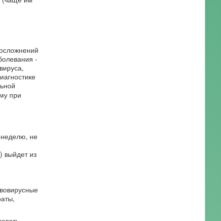
 осложнений
болевания -
вируса,
иагностике
льной
му при
 неделю, не
) выйдет из
ивовирусные
аты,
вовать