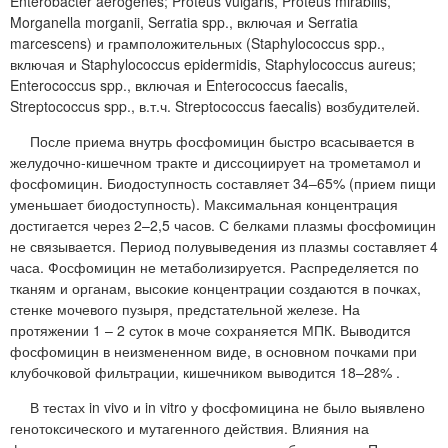
Enterobacter aerogenes; Proteus vulgaris, Proteus mirabilis,
Morganella morganii, Serratia spp., включая и Serratia
marcescens) и грамположительных (Staphylococcus spp.,
включая и Staphylococcus epidermidis, Staphylococcus aureus;
Enterococcus spp., включая и Enterococcus faecalis,
Streptococcus spp., в.т.ч. Streptococcus faecalis) возбудителей.
После приема внутрь фосфомицин быстро всасывается в
желудочно-кишечном тракте и диссоциирует на трометамол и
фосфомицин. Биодоступность составляет 34–65% (прием пищи
уменьшает биодоступность). Максимальная концентрация
достигается через 2–2,5 часов. С белками плазмы фосфомицин
не связывается. Период полувыведения из плазмы составляет 4
часа. Фосфомицин не метаболизируется. Распределяется по
тканям и органам, высокие концентрации создаются в почках,
стенке мочевого пузыря, предстательной железе. На
протяжении 1 – 2 суток в моче сохраняется МПК. Выводится
фосфомицин в неизмененном виде, в основном почками при
клубочковой фильтрации, кишечником выводится 18–28% .
В тестах in vivo и in vitro у фосфомицина не было выявлено
генотоксического и мутагенного действия. Влияния на