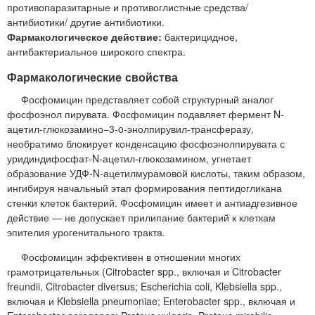
противопаразитарные и противоглистные средства/
антибиотики/ другие антибиотики.
Фармакологическое действие:
бактерицидное,
антибактериальное широкого спектра.
Фармакологические свойства
Фосфомицин представляет собой структурный аналог
фосфоэнол пирувата. Фосфомицин подавляет фермент N-
ацетил-глюкозамино−3-o-энолпирувил-трансферазу,
необратимо блокирует конденсацию фосфоэнолпирувата с
уридиндифосфат-N-ацетил-глюкозамином, угнетает
образование УДФ-N-ацетилмурамовой кислоты, таким образом,
ингибируя начальный этап формирования пептидогликана
стенки клеток бактерий. Фосфомицин имеет и антиадгезивное
действие — не допускает прилипание бактерий к клеткам
эпителия урогенитального тракта.
Фосфомицин эффективен в отношении многих
грамотрицательных (Citrobacter spp., включая и Citrobacter
freundii, Citrobacter diversus; Escherichia coli, Klebsiella spp.,
включая и Klebsiella pneumoniae; Enterobacter spp., включая и