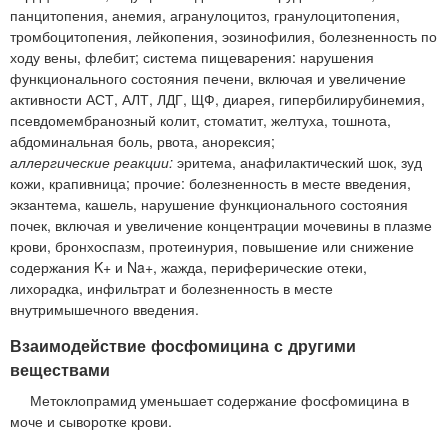
панцитопения, анемия, агранулоцитоз, гранулоцитопения,
тромбоцитопения, лейкопения, эозинофилия, болезненность по
ходу вены, флебит; система пищеварения: нарушения
функционального состояния печени, включая и увеличение
активности АСТ, АЛТ, ЛДГ, ЩФ, диарея, гипербилирубинемия,
псевдомембранозный колит, стоматит, желтуха, тошнота,
абдоминальная боль, рвота, анорексия;
аллергические реакции:
эритема, анафилактический шок, зуд
кожи, крапивница; прочие: болезненность в месте введения,
экзантема, кашель, нарушение функционального состояния
почек, включая и увеличение концентрации мочевины в плазме
крови, бронхоспазм, протеинурия, повышение или снижение
содержания K+ и Na+, жажда, периферические отеки,
лихорадка, инфильтрат и болезненность в месте
внутримышечного введения.
Взаимодействие фосфомицина с другими
веществами
Метоклопрамид уменьшает содержание фосфомицина в
моче и сыворотке крови.