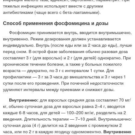
тяжелых инфекциях используют вместе с другими
антибиотиками (чаще всего с бета-лактамными).
Способ применения фосфомицина и дозы
Фосфомицин принимается внутрь, вводится внутримышечно,
внутривенно. Режим дозирования должен устанавливается
индивидуально. Внутрь (после еды или за 2 часа до еды), лучше
перед сном. В острой фазе заболевания обычно разовая доза
составляет 3 г (для взрослых) и 2 г (для детей) однократно. При
хроническом течении болезни, а также у больных пожилого
возраста — двукратно, по 3 г с интервалом 1 сутки. Для
профилактики — 3 г за 3 часа до вмешательства и 3 г через 1
сутки после его проведения. При почечной недостаточности
удлиняют интервалы между приемами и снижают дозы.
Внутривенно:
для взрослых средняя доза составляет 70 мг/
кг, обычно суточная доза для взрослых равна 2–4 г, вводится
каждые 6-8 часов, для детей — 100–200 мг/кг, разделить на 2
введения. Длительность терапии — 7–10 дней. Внутримышечно:
суточная доза (4 г) делится на 2 введения с промежутком 2
часа, или по 2 г в каждую ягодицу одномоментно.
Внутривенно