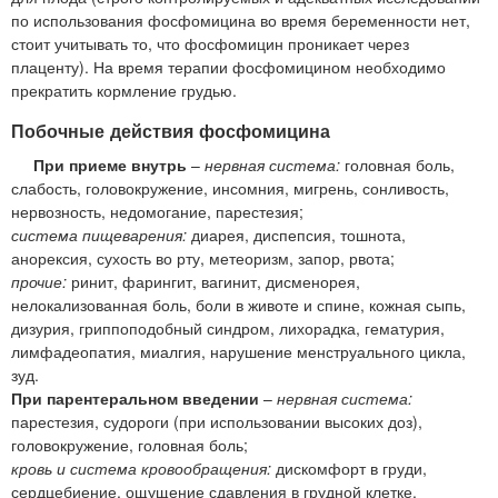
по использования фосфомицина во время беременности нет,
стоит учитывать то, что фосфомицин проникает через
плаценту). На время терапии фосфомицином необходимо
прекратить кормление грудью.
Побочные действия фосфомицина
При приеме внутрь
–
нервная система:
головная боль,
слабость, головокружение, инсомния, мигрень, сонливость,
нервозность, недомогание, парестезия;
система пищеварения:
диарея, диспепсия, тошнота,
анорексия, сухость во рту, метеоризм, запор, рвота;
прочие:
ринит, фарингит, вагинит, дисменорея,
нелокализованная боль, боли в животе и спине, кожная сыпь,
дизурия, гриппоподобный синдром, лихорадка, гематурия,
лимфадеопатия, миалгия, нарушение менструального цикла,
зуд.
При парентеральном введении
–
нервная система:
парестезия, судороги (при использовании высоких доз),
головокружение, головная боль;
кровь и система кровообращения:
дискомфорт в груди,
сердцебиение, ощущение сдавления в грудной клетке,