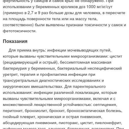
фертильность у самцов и самок крыс не обнаружено. При
использовании у беременных кроликов доз 1000 мг/кг/сут
(примерно в 2,7 и 9 раз больше дозы для человека, в пересчете
на площадь поверхности тела или на массу тела,
соответственно) были выявлены признаки токсичности у самок и
фетотоксичности.
Показания
Для приема внутрь: инфекции мочевыводящих путей,
которые вызваны чувствительными микроорганизмами: цистит
(рецидивирующий и острый), бессимптомная массивная
бактериурия у беременных, бактериальный неспецифический
уретрит, терапия и профилактика инфекции при
трансуретральных диагностических исследованиях и
хирургических вмешательствах. Для парентерального
использования: инфекции различной локализации, которые
вызваны чувствительными микроорганизмами, включая и с
множественной лекарственной устойчивостью: септицемия,
перитонит, бронхиолит, бронхит, бронхоэктатическая болезнь,
гнойный плеврит, хроническая и острая пневмония,
абсцедирующая пневмония, пиоторакс, цистит, пиелонефрит,
инфекции малого таза, аднексит, бартолинит, параметрит. При