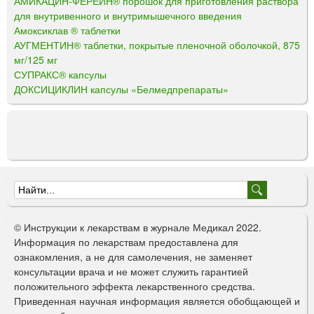
АМИКАЦИН-ФЕРЕЙН® порошок для приготовления раствора
для внутривенного и внутримышечного введения
Амоксиклав ® таблетки
АУГМЕНТИН® таблетки, покрытые пленочной оболочкой, 875
мг/125 мг
СУПРАКС® капсулы
ДОКСИЦИКЛИН капсулы «Белмедпрепараты»
Ф
о
© Инструкции к лекарствам в журнале Медикал 2022.
р
Информация по лекарствам предоставлена для
ознакомления, а не для самолечения, не заменяет
м
консультации врача и не может служить гарантией
а
положительного эффекта лекарственного средства.
Приведенная научная информация является обобщающей и
п