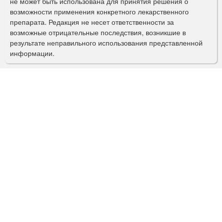
не может быть использована для принятия решения о
о
возможности применения конкретного лекарственного
препарата. Редакция не несет ответственности за
и
возможные отрицательные последствия, возникшие в
с
результате неправильного использования представленной
информации.
к
а