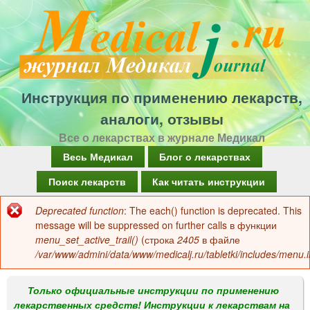
Перейти
к
основному
содержанию
Инструкция по применению лекарств,
аналоги, отзывы
Все о лекарствах в журнале Медикал
Г
Весь Медикал
Блог о лекарствах
л
Поиск лекарств
Как читать инструкции
а
Deprecated function
: The each() function is deprecated. This
Сообщение
в
message will be suppressed on further calls в функции
об
menu_set_active_trail()
(строка
2405
в файле
н
/var/www/admini/data/www/medicalj.ru/tabletki/includes/menu.i
ошибке
о
е
Только официальные инструкции по применению
лекарственных средств! Инструкции к лекарствам на