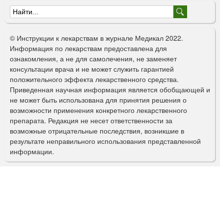
Ф
о
© Инструкции к лекарствам в журнале Медикал 2022.
р
Информация по лекарствам предоставлена для
ознакомления, а не для самолечения, не заменяет
м
консультации врача и не может служить гарантией
а
положительного эффекта лекарственного средства.
Приведенная научная информация является обобщающей и
п
не может быть использована для принятия решения о
о
возможности применения конкретного лекарственного
препарата. Редакция не несет ответственности за
и
возможные отрицательные последствия, возникшие в
с
результате неправильного использования представленной
информации.
к
а