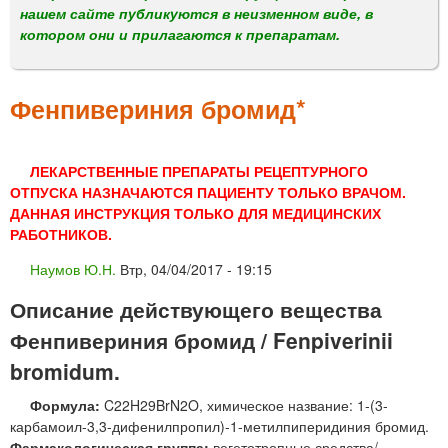
м
нашем сайте публикуются в неизменном виде, в
е
котором они и прилагаются к препаратам.
н
ю
Фенпивериния бромид*
ЛЕКАРСТВЕННЫЕ ПРЕПАРАТЫ РЕЦЕПТУРНОГО
ОТПУСКА НАЗНАЧАЮТСЯ ПАЦИЕНТУ ТОЛЬКО ВРАЧОМ.
ДАННАЯ ИНСТРУКЦИЯ ТОЛЬКО ДЛЯ МЕДИЦИНСКИХ
РАБОТНИКОВ.
Наумов Ю.Н.
Втр, 04/04/2017 - 19:15
Описание действующего вещества
Фенпивериния бромид / Fenpiverinii
bromidum.
Формула:
C22H29BrN2O, химическое название: 1-(3-
карбамоил-3,3-дифенилпропил)-1-метилпиперидиния бромид.
Фармакологическая группа:
вегетотропные средства/