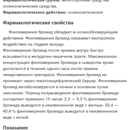
холинолитические средства.
Фармакологическое действие:
холинолитическое.
Фармакологические свойства
Фенпивериния бромид обладает м-холиноблокирующим
действием. Фенпивериния бромид оказывает миотропное
воздействие на гладкие мышцы.
Фенпивериния бромид после приема внутрь быстро
всасывается в желудочно-кишечном тракте. Максимальная
концентрация фенпивериния бромида в сыворотке крови
достигается в течение одного часа после приема
лекарственного препарата. Фенпивериния бромид не
проникает через гематоэнцефалический барьер. Фенпивериния
бромид метаболизируются в печени в основном путем
окисления. Период полувыведения фенпивериния бромида
составляет примерно 10 часов. 2,3 — 5,3 % фенпивериния
бромида выводится в неизмененном виде с желчью. 32,4 —
40,4 % фенпивериния бромида выводится в неизмененном
виде с мочой.
Показания