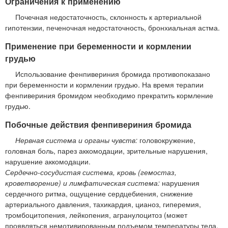
Ограничения к применению
Почечная недостаточность, склонность к артериальной
гипотензии, печеночная недостаточность, бронхиальная астма.
Применение при беременности и кормлении
грудью
Использование фенпивериния бромида противопоказано
при беременности и кормлении грудью. На время терапии
фенпивериния бромидом необходимо прекратить кормление
грудью.
Побочные действия фенпивериния бромида
Нервная система и органы чувств:
головокружение,
головная боль, парез аккомодации, зрительные нарушения,
нарушение аккомодации.
Сердечно-сосудистая система, кровь (гемостаз,
кроветворение) и лимфатическая система:
нарушения
сердечного ритма, ощущение сердцебиения, снижение
артериального давления, тахикардия, цианоз, гиперемия,
тромбоцитопения, лейкопения, агранулоцитоз (может
проявляться немотивированным подъемом температуры тела,