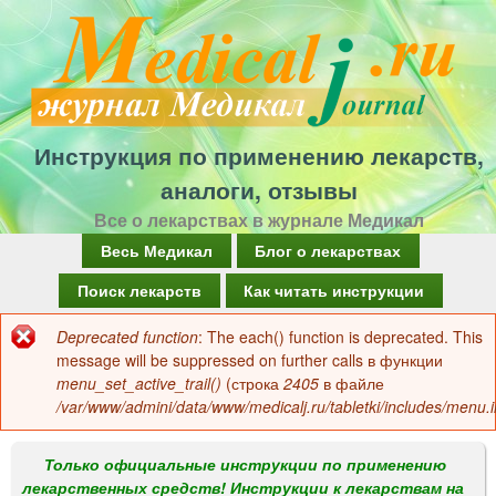
Перейти
к
основному
содержанию
Инструкция по применению лекарств,
аналоги, отзывы
Все о лекарствах в журнале Медикал
Г
Весь Медикал
Блог о лекарствах
л
Поиск лекарств
Как читать инструкции
а
Deprecated function
: The each() function is deprecated. This
Сообщение
в
message will be suppressed on further calls в функции
об
menu_set_active_trail()
(строка
2405
в файле
н
/var/www/admini/data/www/medicalj.ru/tabletki/includes/menu.i
ошибке
о
е
Только официальные инструкции по применению
лекарственных средств! Инструкции к лекарствам на