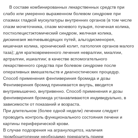
В составе комбинированных лекарственных средств при
слабо или умеренно выраженном болевом синдроме при
спазмах гладкой мускулатуры внутренних органов (в том числе
спазм мочеточника, спазм мочевого пузыря, почечная колика,
постхолецистэктомический синдром, желчная колика,
дискинезия желчевыводящих путей, альгодисменорея,
кишечная колика, хронический колит, патология органов малого
таза); для кратковременного лечения невралгии, миалгии,
артралгии, ишиалгии; в качестве вспомогательного
лекарственного средства при болевом синдроме после
оперативных вмешательств и диагностических процедур.
Способ применения фенпивериния бромида и дозы
Фенпивериния бромид принимается внутрь, вводится
внутримышечно, внутривенно. Способ применения и дозы
фенпивериния бромида устанавливаются индивидуально, в
зависимости от показаний и возраста.
При длительном (более одной недели) лечении следует
проводить контроль функционального состояния печени и
картины периферической крови.
В случае подозрения на агранулоцитоз, наличия
тромбоцитопении необходимо прекратить прием