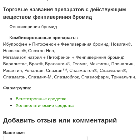
Торговые названия препаратов с действующим
веществом фенпивериния бромид
Фенпивериния бромид
Комбинированные препараты:
Ибупрофен + Питофенон + Фенпивериния бромид: Новиган®,
Новоспаз®, Спазган Нео;
Метамизол натрия + Питофенон + Фенпивериния бромид:
Баралгетас, Брал®, Бралангин®, Геомаг, Максиган, Пленалгин,
Ревалгин, Реналган, Спазган™, Спазмалгон®, Спазмалин®,
Спазматон, Спазмил-М, Спазмоблок, Спазмофарм, Тринальгин.
Фармгруппа:
Вегетотропные средства
Холинолитические средства
Добавить отзыв или комментарий
Ваше имя