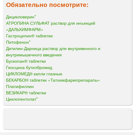
Обязательно посмотрите:
Дицикловерин*
АТРОПИНА СУЛЬФАТ раствор для инъекций
«ДАЛЬХИМФАРМ»
Гастроцепин® таблетки
Питофенон*
Дитилин-Дарница раствор для внутривенного и
внутримышечного введения
Бускопан® таблетки
Гиосцина бутилбромид
ЦИКЛОМЕД® капли глазные
БЕКАРБОН таблетки «Татхимфармпрепараты»
Платифиллин
ВЕЗИКАР® таблетки
Циклопентолат*