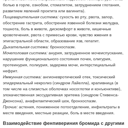
болью в горле, ознобом, стоматитом, затруднением глотания,
развитием явлений проктита или вагинита).
Пищеварительная система:
сухость во рту, рвота, запор,
обострение гастрита, обострение язвенной болезни желудка,
тошнота, боль в животе, дискомфорт в животе, кишечные
кровотечения, рвота с примесью крови, чувство жжения в
эпигастральной области, образование язв, гепатит.
Дыхательная система:
бронхоспазм.
Мочеполовая система:
анурия, затрудненное мочеиспускание,
нарушение функционального состояния почек, олигурия,
протеинурия, полиурия, задержка мочи, интерстициальный
нефрит.
Иммунная система:
ангионевротический отек, токсический
эпидермальный некролиз (синдром Лайелла), крапивница (в
том числе на слизистых оболочках носоглотки и конъюнктиве),
злокачественная экссудативная эритема (синдром Стивенса-
Джонсона), анафилактический шок, бронхоспазм.
Прочие:
астения, пониженное потоотделение, инфильтраты в
месте введения, местные реакции, боль в месте введения.
Взаимодействие фенпивериния бромида с другими