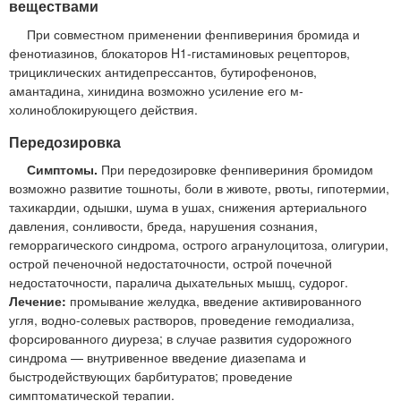
веществами
При совместном применении фенпивериния бромида и
фенотиазинов, блокаторов H1-гистаминовых рецепторов,
трициклических антидепрессантов, бутирофенонов,
амантадина, хинидина возможно усиление его м-
холиноблокирующего действия.
Передозировка
Симптомы.
При передозировке фенпивериния бромидом
возможно развитие тошноты, боли в животе, рвоты, гипотермии,
тахикардии, одышки, шума в ушах, снижения артериального
давления, сонливости, бреда, нарушения сознания,
геморрагического синдрома, острого агранулоцитоза, олигурии,
острой печеночной недостаточности, острой почечной
недостаточности, паралича дыхательных мышц, судорог.
Лечение:
промывание желудка, введение активированного
угля, водно-солевых растворов, проведение гемодиализа,
форсированного диуреза; в случае развития судорожного
синдрома — внутривенное введение диазепама и
быстродействующих барбитуратов; проведение
симптоматической терапии.