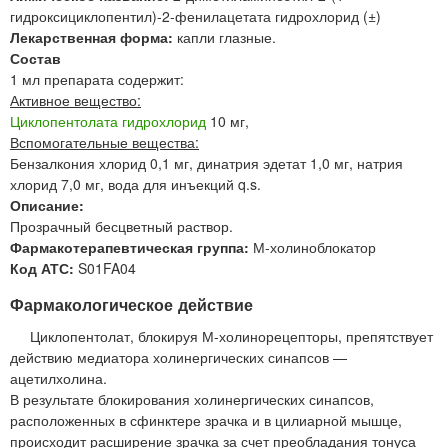
гидроксициклопентил)-2-фенилацетата гидрохлорид (±)
Лекарственная форма:
капли глазные.
Состав
1 мл препарата содержит:
Активное вещество:
Циклопентолата гидрохлорид
10 мг,
Вспомогательные вещества:
Бензалкония хлорид 0,1 мг, динатрия эдетат 1,0 мг, натрия
хлорид 7,0 мг, вода для инъекций q.s.
Описание:
Прозрачный бесцветный раствор.
Фармакотерапевтическая группа:
М-холиноблокатор
Код АТС:
S01FA04
Фармакологическое действие
Циклопентолат, блокируя М-холинорецепторы, препятствует
действию медиатора холинергических синапсов —
ацетилхолина.
В результате блокирования холинергических синапсов,
расположенных в сфинктере зрачка и в цилиарной мышце,
происходит расширение зрачка за счет преобладания тонуса