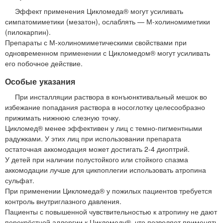
Эффект применения Цикломеда® могут усиливать
симпатомиметики (мезатон), ослаблять — М-холиномиметики
(пилокарпин).
Препараты с М-холиномиметическими свойствами при
одновременном применении с Цикломедом® могут усиливать
его побочное действие.
Особые указания
При инсталляции раствора в конъюнктивальный мешок во
избежание попадания раствора в носоглотку целесообразно
прижимать нижнюю слезную точку.
Цикломед® менее эффективен у лиц с темно-пигментными
радужками. У этих лиц при использовании препарата
остаточная аккомодация может достигать 2-4 диоптрий.
У детей при наличии полустойкого или стойкого спазма
аккомодации лучше для цикпоплегии использовать атропина
сульфат.
При применении Цикломеда® у пожилых пациентов требуется
контроль внутриглазного давления.
Пациенты с повышенной чувствительностью к атропину не дают
перекрёстной аллергии к Цикломеду®, что позволяет применять