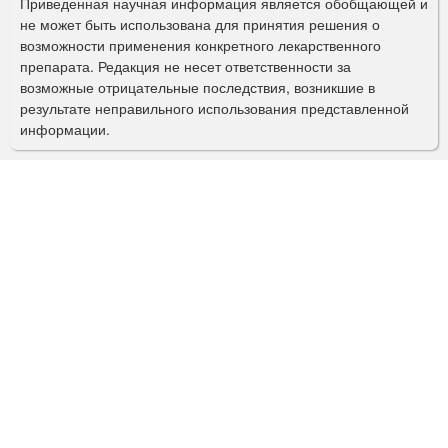
Приведенная научная информация является обобщающей и
п
не может быть использована для принятия решения о
о
возможности применения конкретного лекарственного
препарата. Редакция не несет ответственности за
и
возможные отрицательные последствия, возникшие в
с
результате неправильного использования представленной
информации.
к
а