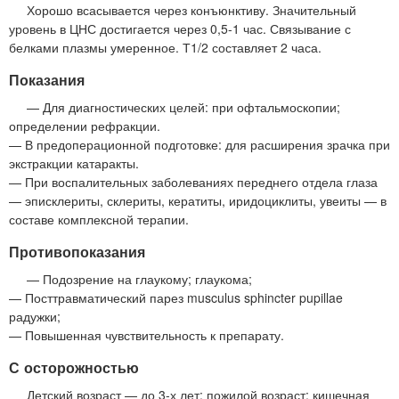
Хорошо всасывается через конъюнктиву. Значительный
уровень в ЦНС достигается через 0,5-1 час. Связывание с
белками плазмы умеренное. Т1/2 составляет 2 часа.
Показания
— Для диагностических целей: при офтальмоскопии;
определении рефракции.
— В предоперационной подготовке: для расширения зрачка при
экстракции катаракты.
— При воспалительных заболеваниях переднего отдела глаза
— эписклериты, склериты, кератиты, иридоциклиты, увеиты — в
составе комплексной терапии.
Противопоказания
— Подозрение на глаукому; глаукома;
— Посттравматический парез musculus sphincter pupillae
радужки;
— Повышенная чувствительность к препарату.
С осторожностью
Детский возраст — до 3-х лет; пожилой возраст; кишечная