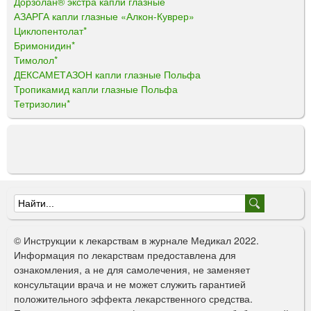
Дорзолан® экстра капли глазные
АЗАРГА капли глазные «Алкон-Куврер»
Циклопентолат*
Бримонидин*
Тимолол*
ДЕКСАМЕТАЗОН капли глазные Польфа
Тропикамид капли глазные Польфа
Тетризолин*
Ф
о
© Инструкции к лекарствам в журнале Медикал 2022.
р
Информация по лекарствам предоставлена для
ознакомления, а не для самолечения, не заменяет
м
консультации врача и не может служить гарантией
а
положительного эффекта лекарственного средства.