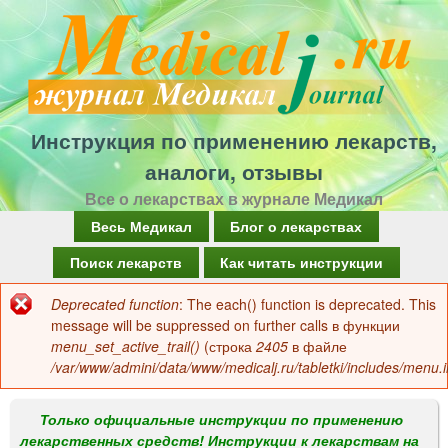
Перейти
к
основному
содержанию
Инструкция по применению лекарств,
аналоги, отзывы
Все о лекарствах в журнале Медикал
Г
Весь Медикал
Блог о лекарствах
л
Поиск лекарств
Как читать инструкции
а
Deprecated function
: The each() function is deprecated. This
Сообщение
в
message will be suppressed on further calls в функции
об
menu_set_active_trail()
(строка
2405
в файле
н
/var/www/admini/data/www/medicalj.ru/tabletki/includes/menu.i
ошибке
о
е
Только официальные инструкции по применению
лекарственных средств! Инструкции к лекарствам на