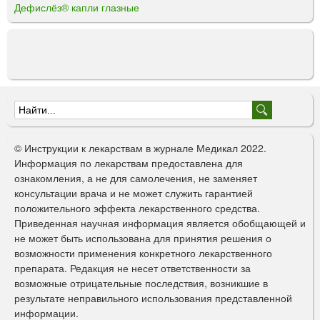
Дефислёз® капли глазные
Ф
о
© Инструкции к лекарствам в журнале Медикал 2022.
р
Информация по лекарствам предоставлена для
ознакомления, а не для самолечения, не заменяет
м
консультации врача и не может служить гарантией
а
положительного эффекта лекарственного средства.
Приведенная научная информация является обобщающей и
п
не может быть использована для принятия решения о
о
возможности применения конкретного лекарственного
препарата. Редакция не несет ответственности за
и
возможные отрицательные последствия, возникшие в
с
результате неправильного использования представленной
информации.
к