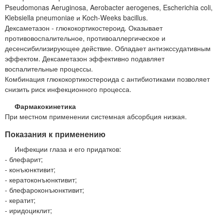
Pseudomonas Aeruginosa, Aerobacter aerogenes, Escherichia coli,
Klebsiella pneumoniae и Koch-Weeks bacillus.
Дексаметазон - глюкокортикостероид. Оказывает
противовоспалительное, противоаллергическое и
десенсибилизирующее действие. Обладает антиэкссудативным
эффектом. Дексаметазон эффективно подавляет
воспалительные процессы.
Комбинация глюкокортикостероида с антибиотиками позволяет
снизить риск инфекционного процесса.
Фармакокинетика
При местном применении системная абсорбция низкая.
Показания к применению
Инфекции глаза и его придатков:
- блефарит;
- конъюнктивит;
- кератоконъюнктивит;
- блефароконъюнктивит;
- кератит;
- иридоциклит;