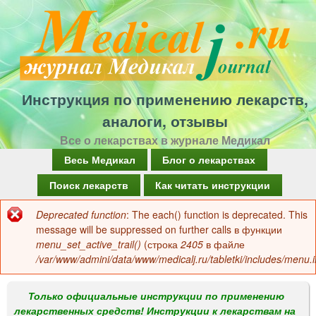
Перейти
к
основному
содержанию
Инструкция по применению лекарств,
аналоги, отзывы
Все о лекарствах в журнале Медикал
Г
Весь Медикал
Блог о лекарствах
л
Поиск лекарств
Как читать инструкции
а
Deprecated function
: The each() function is deprecated. This
Сообщение
в
message will be suppressed on further calls в функции
об
menu_set_active_trail()
(строка
2405
в файле
н
/var/www/admini/data/www/medicalj.ru/tabletki/includes/menu.i
ошибке
о
е
Только официальные инструкции по применению
лекарственных средств! Инструкции к лекарствам на