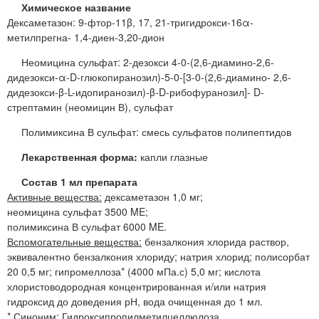
Химическое название
Дексаметазон: 9-фтор-11β, 17, 21-тригидрокси-16α-
метилпрегна- 1,4-диен-3,20-дион
Неомицина сульфат: 2-дезокси 4-0-(2,6-диамино-2,6-
дидезокси-α-D-глюкопиранозил)-5-0-[3-0-(2,6-диамино- 2,6-
дидезокси-β-L-идопиранозил)-β-D-рибофуранозил]- D-
стрептамин (неомицин В), сульфат
Полимиксина В сульфат: смесь сульфатов полипептидов
Лекарственная форма:
капли глазные
Состав 1 мл препарата
Активные вещества:
дексаметазон 1,0 мг;
неомицина сульфат 3500 ME;
полимиксина В сульфат 6000 ME.
Вспомогательные вещества:
бензалкония хлорида раствор,
эквивалентно бензалкония хлориду; натрия хлорид; полисорбат
20 0,5 мг; гипромеллоза* (4000 мПа.с) 5,0 мг; кислота
хлористоводородная концентрированная и/или натрия
гидроксид до доведения рН, вода очищенная до 1 мл.
* Синоним: Гидроксипропилметилцеллюлоза