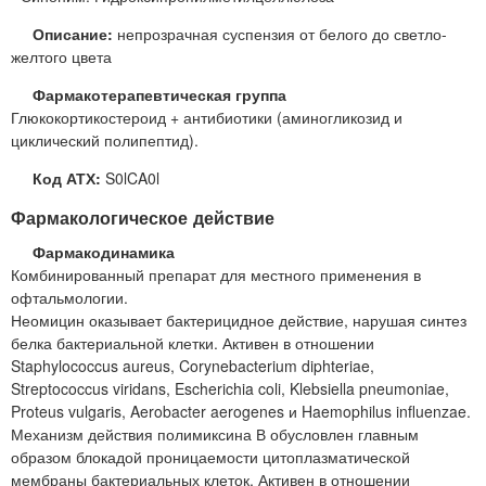
Описание:
непрозрачная суспензия от белого до светло-
желтого цвета
Фармакотерапевтическая группа
Глюкокортикостероид + антибиотики (аминогликозид и
циклический полипептид).
Код АТХ:
S0lCA0l
Фармакологическое действие
Фармакодинамика
Комбинированный препарат для местного применения в
офтальмологии.
Неомицин оказывает бактерицидное действие, нарушая синтез
белка бактериальной клетки. Активен в отношении
Staphylococcus aureus, Corynebacterium diphteriae,
Streptococcus viridans, Escherichia coli, Klebsiella pneumoniae,
Proteus vulgaris, Aerobacter aerogenes и Haemophilus influenzae.
Механизм действия полимиксина В обусловлен главным
образом блокадой проницаемости цитоплазматической
мембраны бактериальных клеток. Активен в отношении