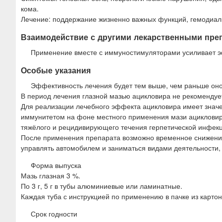
кома.
Лечение: поддержание жизненно важных функций, гемодиал
Взаимодействие с другими лекарственными пре
Применение вместе с иммуностимуляторами усиливает э
Особые указания
Эффективность лечения будет тем выше, чем раньше оно
В период лечения глазной мазью ацикловира не рекомендуе
Для реализации лечебного эффекта ацикловира имеет знач
иммунитетом на фоне местного применения мази ацикловира 
тяжёлого и рецидивирующего течения герпетической инфекц
После применения препарата возможно временное снижение 
управлять автомобилем и заниматься видами деятельности
Форма выпуска
Мазь глазная 3 %.
По 3 г, 5 г в тубы алюминиевые или ламинатные.
Каждая туба с инструкцией по применению в пачке из картон
Срок годности