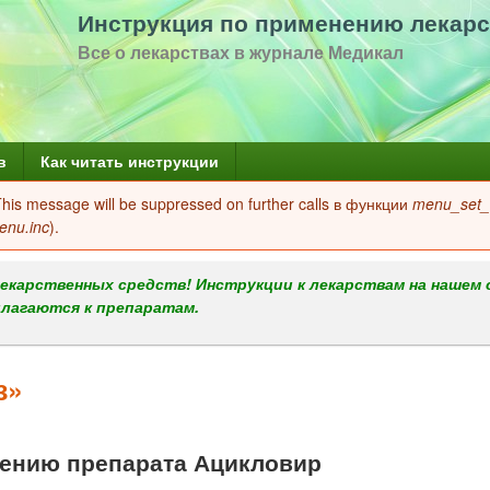
Перейти
Инструкция по применению лекарс
к
Все о лекарствах в журнале Медикал
основному
содержанию
в
Как читать инструкции
 This message will be suppressed on further calls в функции
menu_set_a
enu.inc
).
екарственных средств! Инструкции к лекарствам на нашем 
илагаются к препаратам.
з»
ению препарата Ацикловир