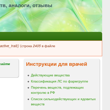
тв, аналоги, отзывы
ctive_trail()
(строка
2405
в файле
Инструкции для врачей
сайте
Действующие вещества
Классификация ЛС по фармгруппе
Перечень веществ, подлежащих
контролю в РФ
Список сильнодействующих и ядовитых
веществ