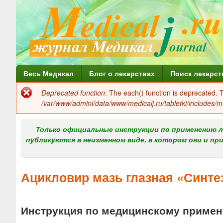
Г
Весь Медикал
Блог о лекарствах
Поиск лекарст
л
Deprecated function
: The each() function is deprecated.
Сообщение
а
/var/www/admini/data/www/medicalj.ru/tabletki/includes/m
об
в
ошибке
Только официальные инструкции по применению л
н
публикуются в неизменном виде, в котором они и пр
о
е
Ацикловир мазь глазная «Синте
м
е
Инструкция по медицинскому примен
н