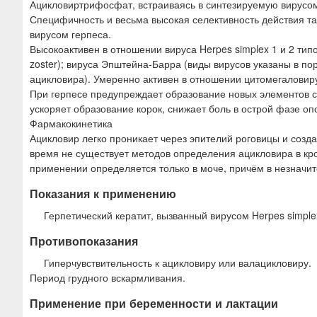
Ацикловиртрифосфат, встраиваясь в синтезируемую вирусом
Специфичность и весьма высокая селективность действия т
вирусом герпеса.
Высокоактивен в отношении вируса Herpes simplex 1 и 2 тип
zoster); вируса Эпштейна-Барра (виды вирусов указаны в 
ацикловира). Умеренно активен в отношении цитомегаловир
При герпесе предупреждает образование новых элементов с
ускоряет образование корок, снижает боль в острой фазе о
Фармакокинетика
Ацикловир легко проникает через эпителий роговицы и созд
время не существует методов определения ацикловира в кро
применении определяется только в моче, причём в незначит
Показания к применению
Герпетический кератит, вызванный вирусом Herpes simplex
Противопоказания
Гиперчувствительность к ацикловиру или валацикловиру.
Период грудного вскармливания.
Применение при беременности и лактации