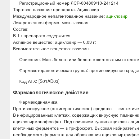
ю
Регистрационный номер ЛСР-004809/10-241214
Торговое название препарата: Ацикловир
Международное непатентованное название:
ацикловир
Лекарственная форма: мазь глазная
Состав:
В 1 г препарата содержится:
Активное вещество: ацикловир — 0,03 г;
Вспомогательное вещество: вазелин.
Описание: Мазь белого или белого с желтоватым оттенком
Фармакотерапевтическая группа: противовирусное средс
Код АТХ: [S01AD03]
Фармакологическое действие
Фармакодинамика
Противовирусное (антигерпетическое) средство — синтетиче
В инфицированных клетках, содержащих вирусную тимидин
ацикловирмонофосфат. Под влиянием гуанилатциклазы аци
клеточных ферментов — в трифосфат. Высокая избирательно
необходимого фермента для образования ацикловиртрифосф