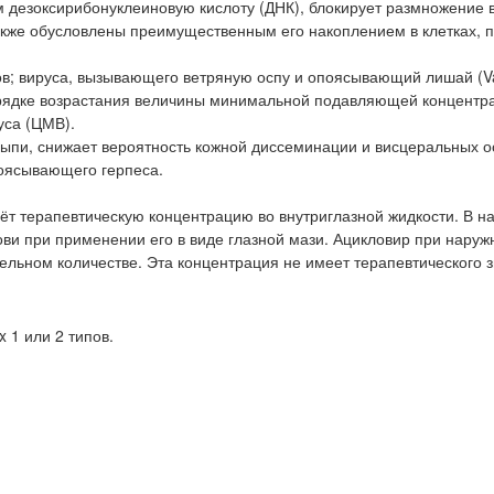
 дезоксирибонуклеиновую кислоту (ДНК), блокирует размножение 
акже обусловлены преимущественным его накоплением в клетках,
ов; вируса, вызывающего ветряную оспу и опоясывающий лишай (Va
порядке возрастания величины минимальной подавляющей концентр
уса (ЦМВ).
ыпи, снижает вероятность кожной диссеминации и висцеральных 
поясывающего герпеса.
аёт терапевтическую концентрацию во внутриглазной жидкости. В 
ви при применении его в виде глазной мази. Ацикловир при нару
ельном количестве. Эта концентрация не имеет терапевтического 
 1 или 2 типов.