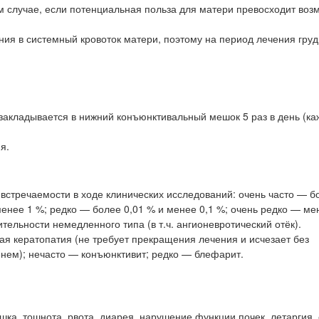
 случае, если потенциальная польза для матери превосходит во
ия в системный кровоток матери, поэтому на период лечения гру
 закладывается в нижний конъюнктивальный мешок 5 раз в день (ка
я.
встречаемости в ходе клинических исследований: очень часто — б
менее 1 %; редко — более 0,01 % и менее 0,1 %; очень редко — ме
тельности немедленного типа (в т.ч. ангионевротический отёк).
ая кератопатия (не требует прекращения лечения и исчезает без
енем); нечасто — конъюнктивит; редко — блефарит.
ка, тошнота, рвота, диарея, нарушение функции почек, летаргия, 