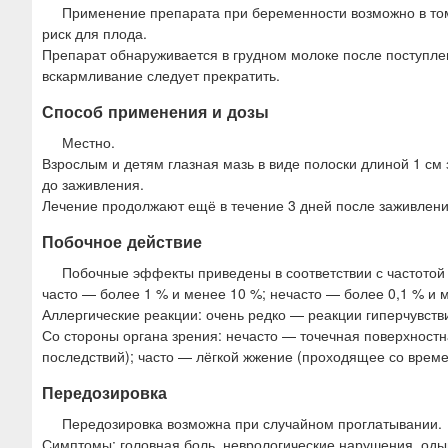
Применение препарата при беременности возможно в том
риск для плода.
Препарат обнаруживается в грудном молоке после поступлен
вскармливание следует прекратить.
Способ применения и дозы
Местно.
Взрослым и детям глазная мазь в виде полоски длиной 1 см
до заживления.
Лечение продолжают ещё в течение 3 дней после заживлени
Побочное действие
Побочные эффекты приведены в соответствии с частотой 
часто — более 1 % и менее 10 %; нечасто — более 0,1 % и 
Аллергические реакции: очень редко — реакции гиперчувстви
Со стороны органа зрения: нечасто — точечная поверхностн
последствий); часто — лёгкой жжение (проходящее со врем
Передозировка
Передозировка возможна при случайном проглатывании.
Симптомы: головная боль, неврологические нарушения, одыш