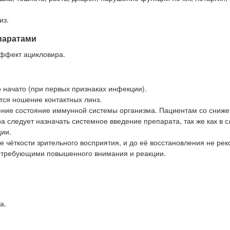
из.
паратами
ффект ацикловира.
 начато (при первых признаках инфекции).
тся ношение контактных линз.
ение состояние иммунной системы организма. Пациентам со сниж
следует назначать системное введение препарата, так же как в с
ии.
чёткости зрительного восприятия, и до её восстановления не ре
, требующими повышенного внимания и реакции.
а.