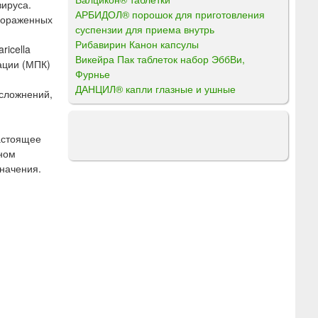
вируса.
АРБИДОЛ® порошок для приготовления
 пораженных
суспензии для приема внутрь
Рибавирин Канон капсулы
ricella
Викейра Пак таблеток набор ЭббВи,
ации (МПК)
Фурнье
ДАНЦИЛ® капли глазные и ушные
осложнений,
настоящее
жном
значения.