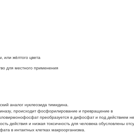
, или жёлтого цвета
тво для местного применения
ский аналог нуклеозида тимидина.
киназу, происходит фосфорилирование и превращение в
кловирмонофосфат преобразуется в дифосфат и под действием не
сть действия и низкая токсичность для человека обусловлены отс
ата в интактных клетках макроорганизма.