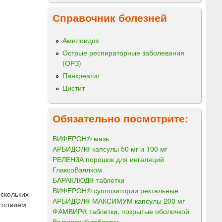
Справочник болезней
Амилоидоз
Острые респираторные заболевания
(ОРЗ)
Панкреатит
Цистит
Обязательно посмотрите:
ВИФЕРОН® мазь
АРБИДОЛ® капсулы 50 мг и 100 мг
РЕЛЕНЗА порошок для ингаляций
ГлаксоВэллком
БАРАКЛЮД® таблетки
ВИФЕРОН® суппозитории ректальные
скольких
АРБИДОЛ® МАКСИМУМ капсулы 200 мг
утствием
ФАМВИР® таблетки, покрытые оболочкой
Валцикон® таблетки