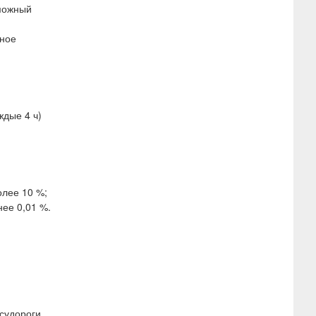
зможный
дное
ждые 4 ч)
олее 10 %;
нее 0,01 %.
судороги,