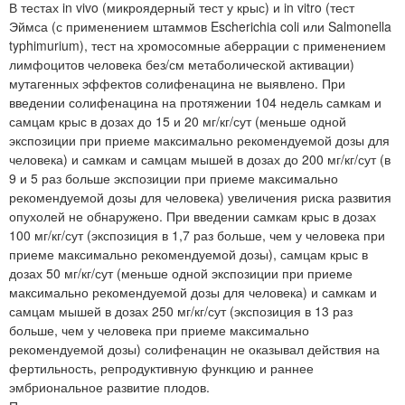
В тестах in vivo (микроядерный тест у крыс) и in vitro (тест
Эймса (с применением штаммов Escherichia coli или Salmonella
typhimurium), тест на хромосомные аберрации с применением
лимфоцитов человека без/см метаболической активации)
мутагенных эффектов солифенацина не выявлено. При
введении солифенацина на протяжении 104 недель самкам и
самцам крыс в дозах до 15 и 20 мг/кг/сут (меньше одной
экспозиции при приеме максимально рекомендуемой дозы для
человека) и самкам и самцам мышей в дозах до 200 мг/кг/сут (в
9 и 5 раз больше экспозиции при приеме максимально
рекомендуемой дозы для человека) увеличения риска развития
опухолей не обнаружено. При введении самкам крыс в дозах
100 мг/кг/сут (экспозиция в 1,7 раз больше, чем у человека при
приеме максимально рекомендуемой дозы), самцам крыс в
дозах 50 мг/кг/сут (меньше одной экспозиции при приеме
максимально рекомендуемой дозы для человека) и самкам и
самцам мышей в дозах 250 мг/кг/сут (экспозиция в 13 раз
больше, чем у человека при приеме максимально
рекомендуемой дозы) солифенацин не оказывал действия на
фертильность, репродуктивную функцию и раннее
эмбриональное развитие плодов.