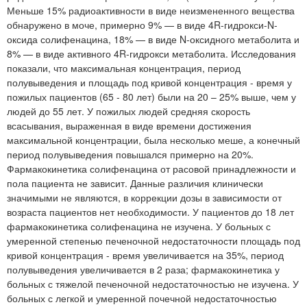
Меньше 15% радиоактивности в виде неизмененного вещества
обнаружено в моче, примерно 9% — в виде 4R-гидрокси-N-
оксида солифенацина, 18% — в виде N-оксидного метаболита и
8% — в виде активного 4R-гидрокси метаболита. Исследования
показали, что максимальная концентрация, период
полувыведения и площадь под кривой концентрация - время у
пожилых пациентов (65 - 80 лет) были на 20 – 25% выше, чем у
людей до 55 лет. У пожилых людей средняя скорость
всасывания, выраженная в виде времени достижения
максимальной концентрации, была несколько меше, а конечный
период полувыведения повышался примерно на 20%.
Фармакокинетика солифенацина от расовой принадлежности и
пола пациента не зависит. Данные различия клинически
значимыми не являются, в коррекции дозы в зависимости от
возраста пациентов нет необходимости. У пациентов до 18 лет
фармакокинетика солифенацина не изучена. У больных с
умеренной степенью печеночной недостаточности площадь под
кривой концентрация - время увеличивается на 35%, период
полувыведения увеличивается в 2 раза; фармакокинетика у
больных с тяжелой печеночной недостаточностью не изучена. У
больных с легкой и умеренной почечной недостаточностью