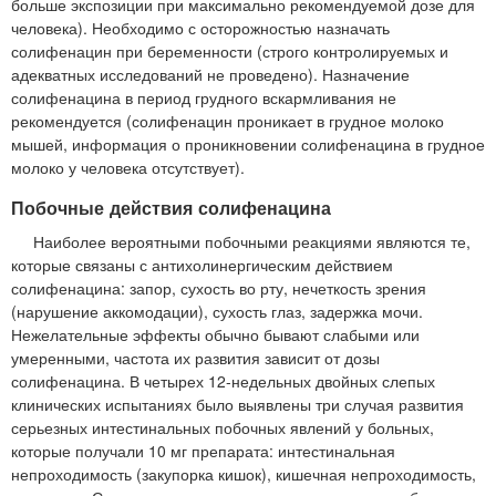
больше экспозиции при максимально рекомендуемой дозе для
человека). Необходимо с осторожностью назначать
солифенацин при беременности (строго контролируемых и
адекватных исследований не проведено). Назначение
солифенацина в период грудного вскармливания не
рекомендуется (солифенацин проникает в грудное молоко
мышей, информация о проникновении солифенацина в грудное
молоко у человека отсутствует).
Побочные действия солифенацина
Наиболее вероятными побочными реакциями являются те,
которые связаны с антихолинергическим действием
солифенацина: запор, сухость во рту, нечеткость зрения
(нарушение аккомодации), сухость глаз, задержка мочи.
Нежелательные эффекты обычно бывают слабыми или
умеренными, частота их развития зависит от дозы
солифенацина. В четырех 12-недельных двойных слепых
клинических испытаниях было выявлены три случая развития
серьезных интестинальных побочных явлений у больных,
которые получали 10 мг препарата: интестинальная
непроходимость (закупорка кишок), кишечная непроходимость,