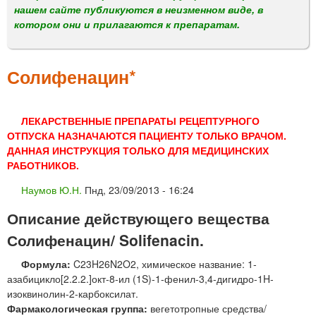
м
нашем сайте публикуются в неизменном виде, в
е
котором они и прилагаются к препаратам.
н
ю
Солифенацин*
ЛЕКАРСТВЕННЫЕ ПРЕПАРАТЫ РЕЦЕПТУРНОГО
ОТПУСКА НАЗНАЧАЮТСЯ ПАЦИЕНТУ ТОЛЬКО ВРАЧОМ.
ДАННАЯ ИНСТРУКЦИЯ ТОЛЬКО ДЛЯ МЕДИЦИНСКИХ
РАБОТНИКОВ.
Наумов Ю.Н.
Пнд, 23/09/2013 - 16:24
Описание действующего вещества
Солифенацин/ Solifenacin.
Формула:
C23H26N2O2, химическое название: 1-
азабицикло[2.2.2.]окт-8-ил (1S)-1-фенил-3,4-дигидро-1H-
изоквинолин-2-карбоксилат.
Фармакологическая группа:
вегетотропные средства/