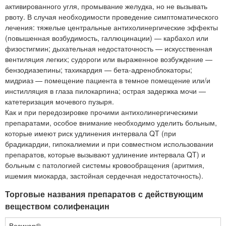
активированного угля, промывание желудка, но не вызывать
рвоту. В случая необходимости проведение симптоматического
лечения: тяжелые центральные антихолинергические эффекты
(повышенная возбудимость, галлюцинации) — карбахол или
физостигмин; дыхательная недостаточность — искусственная
вентиляция легких; судороги или выраженное возбуждение —
бензодиазепины; тахикардия — бета-адреноблокаторы;
мидриаз — помещение пациента в темное помещение или/и
инстилляция в глаза пилокарпина; острая задержка мочи —
катетеризация мочевого пузыря.
Как и при передозировке прочими антихолинергическими
препаратами, особое внимание необходимо уделить больным,
которые имеют риск удлинения интервала QT (при
брадикардии, гипокалиемии и при совместном использовании
препаратов, которые вызывают удлинение интервала QT) и
больным с патологией системы кровообращения (аритмия,
ишемия миокарда, застойная сердечная недостаточность).
Торговые названия препаратов с действующим
веществом солифенацин
Везикар®