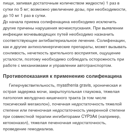
пищи, запивая достаточным количеством жидкости) 1 раз в
сутки по 5 мг; возможно увеличение дозы, при необходимости,
до 10 мг 1 раз в сутки.
До начала приема солифенацина необходимо исключить
другие причины нарушения мочеиспускания. При выявлении
инфекции мочевыводящих путей необходимо назначить
соответствующее антибактериальное лечение. Солифенацин,
как и другие антихолинергические препараты, может вызывать
сонливость, нечеткость зрительного восприятия, ощущение
усталости, поэтому необходимо соблюдать осторожность при
работе с механизмами и управлении автотранспортом.
Противопоказания к применению солифенацина
Гиперчувствительность, myasthenia gravis, хроническая и
острая задержка мочи, закрытоугольная глаукома, тяжелая
патология желудочно-кишечного тракта (в том числе
токсический мегаколон), почечная недостаточность тяжелой
степени или печеночная недостаточность умеренной степени
при совместной терапии ингибиторами CYP3A4 (например,
кетоконазол), тяжелая печеночная недостаточность,
проведение гемодиализа.