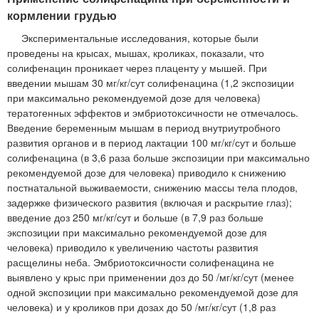
кормлении грудью
Экспериментальные исследования, которые были
проведены на крысах, мышах, кроликах, показали, что
солифенацин проникает через плаценту у мышей. При
введении мышам 30 мг/кг/сут солифенацина (1,2 экспозиции
при максимально рекомендуемой дозе для человека)
тератогенных эффектов и эмбриотоксичности не отмечалось.
Введение беременным мышам в период внутриутробного
развития органов и в период лактации 100 мг/кг/сут и больше
солифенацина (в 3,6 раза больше экспозиции при максимально
рекомендуемой дозе для человека) приводило к снижению
постнатальной выживаемости, снижению массы тела плодов,
задержке физического развития (включая и раскрытие глаз);
введение доз 250 мг/кг/сут и больше (в 7,9 раз больше
экспозиции при максимально рекомендуемой дозе для
человека) приводило к увеличению частоты развития
расщелины неба. Эмбриотоксичности солифенацина не
выявлено у крыс при применении доз до 50 /мг/кг/сут (менее
одной экспозиции при максимально рекомендуемой дозе для
человека) и у кроликов при дозах до 50 /мг/кг/сут (1,8 раз