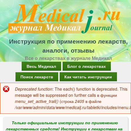
Перейти
к
основному
содержанию
Инструкция по применению лекарств,
аналоги, отзывы
Все о лекарствах в журнале Медикал
Г
Весь Медикал
Блог о лекарствах
л
Поиск лекарств
Как читать инструкции
а
Deprecated function
: The each() function is deprecated. This
Сообщение
в
message will be suppressed on further calls в функции
об
menu_set_active_trail()
(строка
2405
в файле
н
/var/www/admini/data/www/medicalj.ru/tabletki/includes/menu.i
ошибке
о
е
Только официальные инструкции по применению
лекарственных средств! Инструкции к лекарствам на