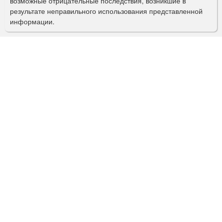
возможные отрицательные последствия, возникшие в
с
результате неправильного использования представленной
информации.
к
а