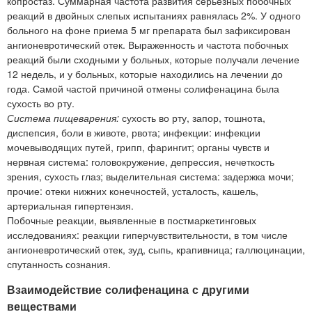
копростаз. Суммарная частота развития серьезных побочных
реакций в двойных слепых испытаниях равнялась 2%. У одного
больного на фоне приема 5 мг препарата был зафиксирован
ангионевротический отек. Выраженность и частота побочных
реакций были сходными у больных, которые получали лечение
12 недель, и у больных, которые находились на лечении до
года. Самой частой причиной отмены солифенацина была
сухость во рту.
Система пищеварения:
сухость во рту, запор, тошнота,
диспепсия, боли в животе, рвота; инфекции: инфекции
мочевыводящих путей, грипп, фарингит; органы чувств и
нервная система: головокружение, депрессия, нечеткость
зрения, сухость глаз; выделительная система: задержка мочи;
прочие: отеки нижних конечностей, усталость, кашель,
артериальная гипертензия.
Побочные реакции, выявленные в постмаркетинговых
исследованиях: реакции гиперчувствительности, в том числе
ангионевротический отек, зуд, сыпь, крапивница; галлюцинации,
спутанность сознания.
Взаимодействие солифенацина с другими
веществами