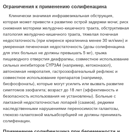
Ограничения к применению солифенацина
Клинически значимая инфравезикальная обструкция,
которая может привести к развитию острой задержки мочи; риск
снижения моторики желудочно-кишечного тракта, обструктивная
патология желудочно-кишечного тракта, тяжелая почечная
недостаточность (при клиренсе креатинина менее 30 мл/мин) и
умеренная печеночная недостаточность (дозы солифенацина
для этих больных не должны превышать 5 мг), грыжа
пищеводного отверстия диафрагмы, совместное использование
сильных ингибиторов CYP3A4 (например, кетоконазол),
автономная невропатия, гастроэзофагеальный рефлюкс и
совместное использование препаратов (например,
бисфосфонаты), которые могут усилить или вызвать развитие
симптомов эзофагита; возраст до 18 лет (эффективность и
безопасность использования не установлены). Больные с
лактазной недостаточностью лопарей (саамов), редкими
наследственными нарушениями переносимости галактозы,
глюкозо-галактозной мальабсорбцией не должны принимать
солифенацин.
Применение солифенацина при беременности и