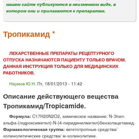
м
нашем сайте публикуются в неизменном виде, в
е
котором они и прилагаются к препаратам.
н
ю
Тропикамид *
ЛЕКАРСТВЕННЫЕ ПРЕПАРАТЫ РЕЦЕПТУРНОГО
ОТПУСКА НАЗНАЧАЮТСЯ ПАЦИЕНТУ ТОЛЬКО ВРАЧОМ.
ДАННАЯ ИНСТРУКЦИЯ ТОЛЬКО ДЛЯ МЕДИЦИНСКИХ
РАБОТНИКОВ.
Наумов Ю.Н.
Пт, 18/01/2013 - 11:42
Описание действующего вещества
Тропикамид/Tropicamide.
Формула:
C17H20N2O2, химическое название: N-Этил-
альфа-(гидроксиметил)-N-(4-пиридинилметил)бензолацетамид.
Фармакологическая группа:
вегетотропные средства/
холинолитические средства/ м-холинолитики.