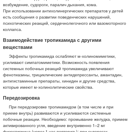
возбуждение, судороги, паралич дыхания, кома.
При использовании антихолинергических препаратов у детей
есть сообщения о развитии поведенческих нарушений,
психотических реакций, сердечнолегочного или вазомоторного
коллапса.
Взаимодействие тропикамида с другими
веществами
Эффекты тропикамида ослабляют м-холиномиметики,
усиливают симпатомиметики. Возможность появления
системных побочных реакций тропикамида увеличивают
фенотиазины, трициклические антидепрессанты, амантадин,
антигистаминные препараты, хинидин и другие средства,
которые имеют м-холинолитические свойства.
Передозировка
При передозировке тропикамидом (в том числе и при
приеме внутрь) развиваются и усиливаются системные
побочные реакции. Необходимо: промывание желудка, примем
активированного угля, введение внутривенно 1–2 мг
физостигмина (через 1 час повторить); при судорогах —