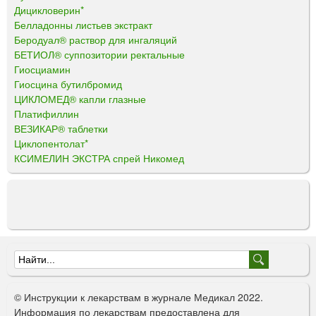
Дицикловерин*
Белладонны листьев экстракт
Беродуал® раствор для ингаляций
БЕТИОЛ® суппозитории ректальные
Гиосциамин
Гиосцина бутилбромид
ЦИКЛОМЕД® капли глазные
Платифиллин
ВЕЗИКАР® таблетки
Циклопентолат*
КСИМЕЛИН ЭКСТРА спрей Никомед
Ф
о
© Инструкции к лекарствам в журнале Медикал 2022.
р
Информация по лекарствам предоставлена для