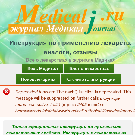
Перейти
к
основному
содержанию
Инструкция по применению лекарств,
аналоги, отзывы
Все о лекарствах в журнале Медикал
Г
Весь Медикал
Блог о лекарствах
л
Поиск лекарств
Как читать инструкции
а
Deprecated function
: The each() function is deprecated. This
Сообщение
в
message will be suppressed on further calls в функции
об
menu_set_active_trail()
(строка
2405
в файле
н
/var/www/admini/data/www/medicalj.ru/tabletki/includes/menu.i
ошибке
о
е
Только официальные инструкции по применению
лекарственных средств! Инструкции к лекарствам на