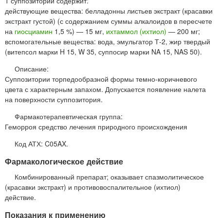
1 суппозиторий содержит:
действующие вещества: белладонны листьев экстракт (красавки
экстракт густой) (с содержанием суммы алкалоидов в пересчете
на
гиосциамин
1,5 %) — 15 мг,
ихтаммол (ихтиол)
— 200 мг;
вспомогательные вещества: вода, эмульгатор Т-2, жир твердый
(витепсол марки H 15, W 35, суппосир марки NA 15, NAS 50).
Описание:
Суппозитории торпедообразной формы темно-коричневого
цвета с характерным запахом. Допускается появление налета
на поверхности суппозитория.
Фармакотерапевтическая группа:
Геморроя средство лечения природного происхождения
Код АТХ: C05AX.
Фармакологическое действие
Комбинированный препарат; оказывает спазмолитическое
(красавки экстракт) и противовоспалительное (ихтиол)
действие.
Показания к применению