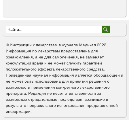
Ф
о
© Инструкции к лекарствам в журнале Медикал 2022.
р
Информация по лекарствам предоставлена для
ознакомления, а не для самолечения, не заменяет
м
консультации врача и не может служить гарантией
а
положительного эффекта лекарственного средства.
Приведенная научная информация является обобщающей и
п
не может быть использована для принятия решения о
о
возможности применения конкретного лекарственного
препарата. Редакция не несет ответственности за
и
возможные отрицательные последствия, возникшие в
с
результате неправильного использования представленной
информации.
к
а