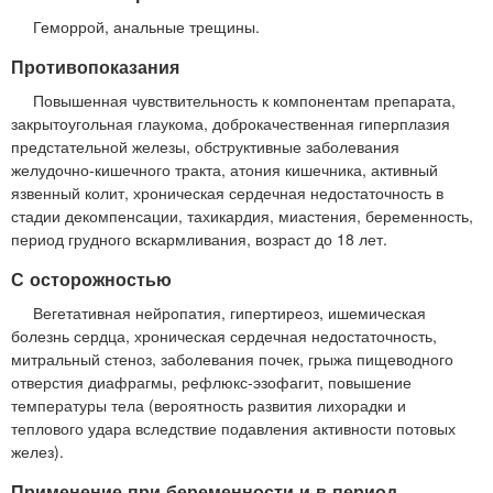
Геморрой, анальные трещины.
Противопоказания
Повышенная чувствительность к компонентам препарата,
закрытоугольная глаукома, доброкачественная гиперплазия
предстательной железы, обструктивные заболевания
желудочно-кишечного тракта, атония кишечника, активный
язвенный колит, хроническая сердечная недостаточность в
стадии декомпенсации, тахикардия, миастения, беременность,
период грудного вскармливания, возраст до 18 лет.
С осторожностью
Вегетативная нейропатия, гипертиреоз, ишемическая
болезнь сердца, хроническая сердечная недостаточность,
митральный стеноз, заболевания почек, грыжа пищеводного
отверстия диафрагмы, рефлюкс-эзофагит, повышение
температуры тела (вероятность развития лихорадки и
теплового удара вследствие подавления активности потовых
желез).
Применение при беременности и в период