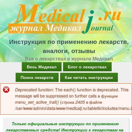
Перейти
к
основному
содержанию
Инструкция по применению лекарств,
аналоги, отзывы
Все о лекарствах в журнале Медикал
Г
Весь Медикал
Блог о лекарствах
л
Поиск лекарств
Как читать инструкции
а
Deprecated function
: The each() function is deprecated. This
Сообщение
в
message will be suppressed on further calls в функции
об
menu_set_active_trail()
(строка
2405
в файле
н
/var/www/admini/data/www/medicalj.ru/tabletki/includes/menu.i
ошибке
о
е
Только официальные инструкции по применению
лекарственных средств! Инструкции к лекарствам на