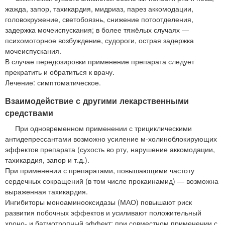
жажда, запор, тахикардия, мидриаз, парез аккомодации,
головокружение, светобоязнь, снижение потоотделения,
задержка мочеиспускания; в более тяжёлых случаях —
психомоторное возбуждение, судороги, острая задержка
мочеиспускания.
В случае передозировки применение препарата следует
прекратить и обратиться к врачу.
Лечение: симптоматическое.
Взаимодействие с другими лекарственными
средствами
При одновременном применении с трициклическими
антидепрессантами возможно усиление м-холиноблокирующих
эффектов препарата (сухость во рту, нарушение аккомодации,
тахикардия, запор и т.д.).
При применении с препаратами, повышающими частоту
сердечных сокращений (в том числе прокаинамид) — возможна
выраженная тахикардия.
Ингибиторы моноаминооксидазы (МАО) повышают риск
развития побочных эффектов и усиливают положительный
хроно- и батмотропный эффект; при совместном применении с