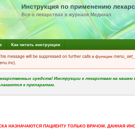
Перейти
Инструкция по применению лекарс
к
Все о лекарствах в журнале Медикал
основному
содержанию
в
Как читать инструкции
 This message will be suppressed on further calls в функции
menu_set_a
enu.inc
).
екарственных средств! Инструкции к лекарствам на нашем 
илагаются к препаратам.
СКА НАЗНАЧАЮТСЯ ПАЦИЕНТУ ТОЛЬКО ВРАЧОМ. ДАННАЯ ИН