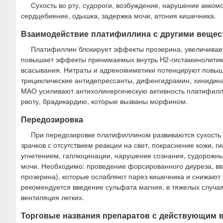
Сухость во рту, судороги, возбуждение, нарушение акко
сердцебиение, одышка, задержка мочи, атония кишечника.
Взаимодействие платифиллина с другими вещес
Платифиллин блокирует эффекты прозерина, увеличивает
повышает эффекты принимаемых внутрь H2-гистаминолитико
всасывания. Нитраты и адреномиметики потенцируют повыш
трициклические антидепрессанты, дифенгидрамин, хинидина
МАО усиливают антихолинергическую активность платифилл
рвоту, брадикардию, которые вызваны морфином.
Передозировка
При передозировке платифиллином развиваются сухость в
зрачков с отсутствием реакции на свет, покраснение кожи,
угнетением, галлюцинации, нарушение сознания, судорожны
мочи. Необходимо: проведение форсированного диуреза, вв
прозерина), которые ослабляют парез кишечника и снижают
рекомендуется введение сульфата магния, в тяжелых случая
вентиляция легких.
Торговые названия препаратов с действующим