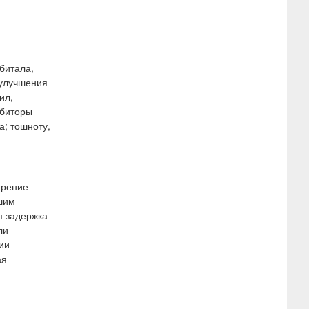
битала,
 улучшения
ил,
ибиторы
; тошноту,
ирение
йшим
я задержка
ли
ии
ая