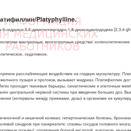
тифиллин/Platyphylline.
6-гидрокси-5,6-диметилпергидро-1,8-диоксациклододека [2,3,4-gh
молитики миотропные; вегетотропные средства/ холинолитические 
литическое, седативное.
 прямое расслабляющее воздействие на гладкую мускулатуру. Пл
 желчного пузыря и протоков, вызывает мидриаз. Платифиллин дос
Легко проходит тканевые барьеры, синаптические и клеточные мем
анях центральной нервной системы при введении больших доз. Вы
ении (интервалы между приемами, дозы) в организме не кумулиру
еченочной и кишечной коликах; гипертоническая болезнь; бронхиа
болевой синдром при панкреатите; спазмы сосудов головного мозга
ративные позывы); отравления борной кислотой, ацетоном, мышья