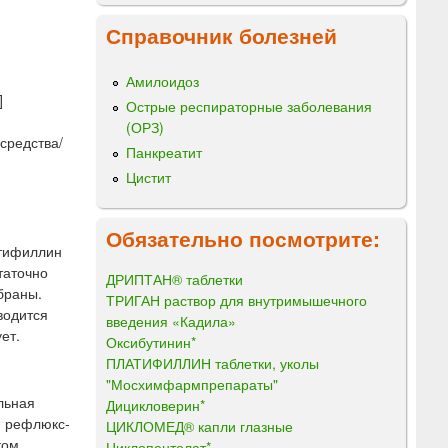
Справочник болезней
Амилоидоз
]
Острые респираторные заболевания
(ОРЗ)
средства/
Панкреатит
Цистит
Обязательно посмотрите:
атифиллин
таточно
ДРИПТАН® таблетки
браны.
ТРИГАН раствор для внутримышечного
водится
введения «Кадила»
ет.
Оксибутинин*
ПЛАТИФИЛЛИН таблетки, уколы
"Мосхимфармпрепараты"
льная
Дицикловерин*
; рефлюкс-
ЦИКЛОМЕД® капли глазные
ком,
Циклопентолат*