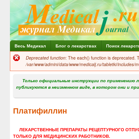
Г
Весь Медикал
Блог о лекарствах
Поиск лекарст
л
Deprecated function
: The each() function is deprecated.
Сообщение
а
/var/www/admini/data/www/medicalj.ru/tabletki/includes/m
об
в
ошибке
Только официальные инструкции по применению л
н
публикуются в неизменном виде, в котором они и пр
о
е
Платифиллин
м
е
ЛЕКАРСТВЕННЫЕ ПРЕПАРАТЫ РЕЦЕПТУРНОГО ОТПУ
н
ТОЛЬКО ДЛЯ МЕДИЦИНСКИХ РАБОТНИКОВ.