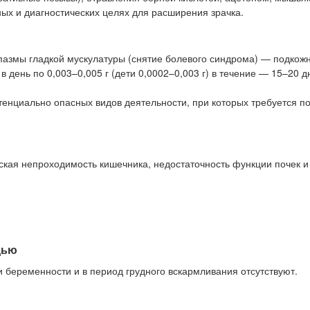
ых и диагностических целях для расширения зрачка.
пазмы гладкой мускулатуры (снятие болевого синдрома) — подкож
в день по 0,003–0,005 г (дети 0,0002–0,003 г) в течение — 15–20 д
тенциально опасных видов деятельности, при которых требуется 
еская непроходимость кишечника, недостаточность функции почек и
дью
 беременности и в период грудного вскармливания отсутствуют.