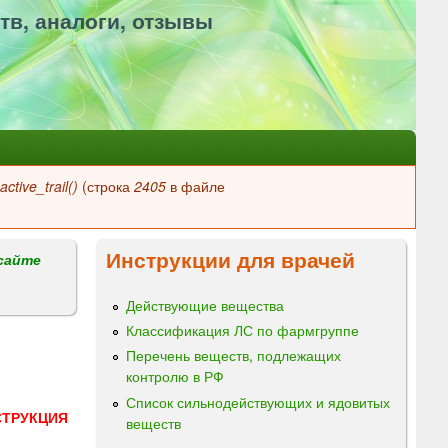
тв, аналоги, отзывы
ctive_trail()
(строка
2405
в файле
Инструкции для врачей
сайте
Действующие вещества
Классификация ЛС по фармгруппе
Перечень веществ, подлежащих
контролю в РФ
Список сильнодействующих и ядовитых
СТРУКЦИЯ
веществ