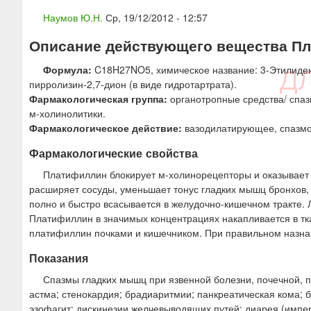
ю
Наумов Ю.Н.
Ср, 19/12/2012 - 12:57
Описание действующего вещества Пла
Формула:
C18H27NO5, химическое название: 3-Этилиден-
пирролизин-2,7-дион (в виде гидротартрата).
Фармакологическая группа:
органотропные средства/ спаз
м-холинолитики.
Фармакологическое действие:
вазодилатирующее, спазмо
Фармакологические свойства
Платифиллин блокирует м-холинорецепторы и оказывает
расширяет сосуды, уменьшает тонус гладких мышц бронхов,
полно и быстро всасывается в желудочно-кишечном тракте. 
Платифиллин в значимых концентрациях накапливается в тк
платифиллин почками и кишечником. При правильном назнач
Показания
Спазмы гладких мышц при язвенной болезни, почечной, п
астма; стенокардия; брадиаритмии; панкреатическая кома; 
эзофагит; дискинезии желчевыводящих путей; диарея (импе