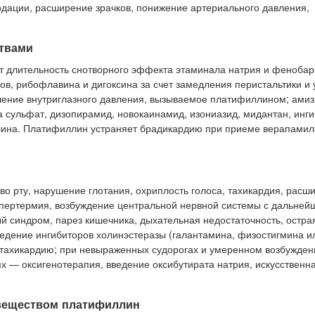
модации, расширение зрачков, понижение артериального давления,
твами
 длительность снотворного эффекта этаминала натрия и фенобар
в, рибофлавина и дигоксина за счет замедления перистальтики и
ение внутриглазного давления, вызываемое платифиллином; амиз
 сульфат, дизопирамид, новокаинамид, изониазид, мидантан, инг
ина. Платифиллин устраняет брадикардию при приеме верапамила
о рту, нарушение глотания, охриплость голоса, тахикардия, расш
 гипертермия, возбуждение центральной нервной системы с дальне
й синдром, парез кишечника, дыхательная недостаточность, остра
едение ингибиторов холинэстеразы (галантамина, физостигмина и
 тахикардию; при невыраженных судорогах и умеренном возбужден
х — оксигенотерапия, введение оксибутирата натрия, искусственн
 веществом платифиллин