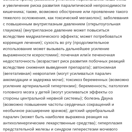
и увеличение риска развития паралитической непроходимости
кишечника; также, возможно обострение или проявление такого
тяжелого осложнения, как токсический мегаколон); заболевания
с повышенным внутриглазным давлением (открытоугольная
глаукома) (внутриглазное давление может повыситься
вследствие мидриатического эффекта; может потребоваться
коррекция лечения); сухость во рту (продолжительное
использование может вызывать дальнейшее усиление
выраженности ксеростомии); почечная или/и печеночная
недостаточность (возрастает риск развития побочных реакций
вследствие снижения выведения препарата); автономная
(вегетативная) невропатия (могут усиливаться паралич
аккомодации и задержка мочи); токсикоз беременных (возможно
усиление артериальной гипертензии); беременность; патология
головного мозга у детей (могут усиливаться эффекты со
стороны центральной нервной системы); болезнь Дауна
(возможно повышение частоты сердечных сокращений и
необычное расширение зрачков); детский церебральный
паралич (может быть наиболее выражена реакция на
антихолинергические лекарственные средства); гиперплазия
предстательной железы и синдром гиперестезии мочевого