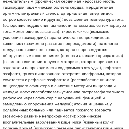
нежелательным (хроническая сердечная недостаточность,
тахикардия, ишемическая болезнь сердца, мерцательная
аритмия, митральный стеноз, артериальная гипертензия,
острое кровотечение и другие); повышенная температура тела
(вследствие подавления активности потовых желез температура
тела может еще повышаться); тиреотоксикоз (возможно
усиление тахикардии); паралитическая непроходимость
кишечника (возможно развитие непроходимости); патология
желудочно-кишечного тракта, которая сопровождается
обструктивными состояниями (стеноз и ахалазия привратника)
(возможно снижение тонуса и моторики, которые приводят к
задержке и непроходимости содержимого желудка); рефлюкс-
эзофагит, грыжа пищеводного отверстия диафрагмы, которая
сочетается с рефлюкс-эзофагитом (расслабление нижнего
пищеводного сфинктера и снижение моторики пищевода и
желудка могут способствовать усилению гастроэзофагеального
рефлюкса через сфинктер с нарушенной функцией и
замедлению опорожнения желудка); атония кишечника у
ослабленных больных или пациентов пожилого возраста
(возможно развитие непроходимости); хронические
воспалительные заболевания кишечника (язвенный колит,
болезнь Крона) (возможно угнетение перистальтики кишечника