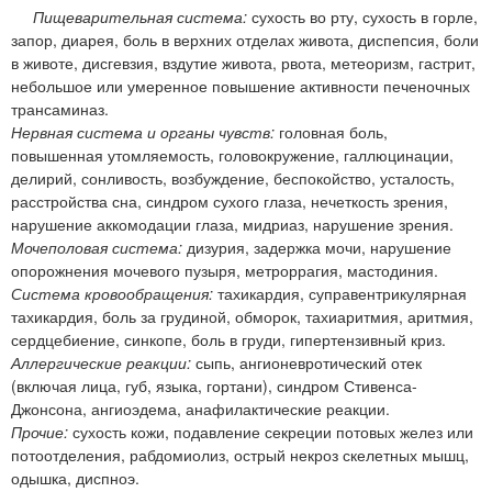
Пищеварительная система:
сухость во рту, сухость в горле,
запор, диарея, боль в верхних отделах живота, диспепсия, боли
в животе, дисгевзия, вздутие живота, рвота, метеоризм, гастрит,
небольшое или умеренное повышение активности печеночных
трансаминаз.
Нервная система и органы чувств:
головная боль,
повышенная утомляемость, головокружение, галлюцинации,
делирий, сонливость, возбуждение, беспокойство, усталость,
расстройства сна, синдром сухого глаза, нечеткость зрения,
нарушение аккомодации глаза, мидриаз, нарушение зрения.
Мочеполовая система:
дизурия, задержка мочи, нарушение
опорожнения мочевого пузыря, метроррагия, мастодиния.
Система кровообращения:
тахикардия, суправентрикулярная
тахикардия, боль за грудиной, обморок, тахиаритмия, аритмия,
сердцебиение, синкопе, боль в груди, гипертензивный криз.
Аллергические реакции:
сыпь, ангионевротический отек
(включая лица, губ, языка, гортани), синдром Стивенса-
Джонсона, ангиоэдема, анафилактические реакции.
Прочие:
сухость кожи, подавление секреции потовых желез или
потоотделения, рабдомиолиз, острый некроз скелетных мышц,
одышка, диспноэ.