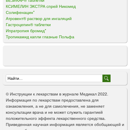
ВЕЗИКАР® таблетки
КСИМЕЛИН ЭКСТРА спрей Никомед
Солифенацин*
Атровент® раствор для ингаляций
Гастроцепин® таблетки
Ипратропия бромид*
Тропикамид капли глазные Польфа
Ф
о
© Инструкции к лекарствам в журнале Медикал 2022.
р
Информация по лекарствам предоставлена для
ознакомления, а не для самолечения, не заменяет
м
консультации врача и не может служить гарантией
а
положительного эффекта лекарственного средства.
Приведенная научная информация является обобщающей и
п