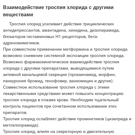
Взаимодействие троспия хлорида с другими
веществами
Троспия хлорид усиливает действие трициклических
антидепрессантов, амантадина, хинидина, дизопирамида,
блокаторов гистаминовых Н1-рецепторов, бета-
адреномиметиков.
При совместном применении метформина и троспия хлорида
возможно снижение системной экспозиции троспия хлорида.
Возможно фармакокинетическое взаимодействие троспия
хлорида с другими препаратами, выводящимися путем
активной канальцевой секреции (прокаинамид, морфин,
панкурония бромид, тенофовир, ванкомицин и другие).
Совместное использование троспия хлорида с этими
лекарственными средствами может повысить концентрацию
троспия хлорида в плазме крови. Необходим тщательный
контроль пациентов при сочетанном использовании этих
препаратов.
Троспия хлорид ослабляет действие прокинетиков (цизаприда и
метоклопрамида).
Троспия хлорид, влияя на секреторную и двигательную