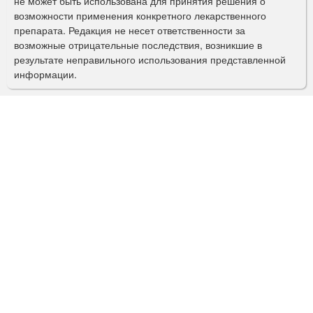
не может быть использована для принятия решения о
о
возможности применения конкретного лекарственного
препарата. Редакция не несет ответственности за
и
возможные отрицательные последствия, возникшие в
с
результате неправильного использования представленной
информации.
к
а