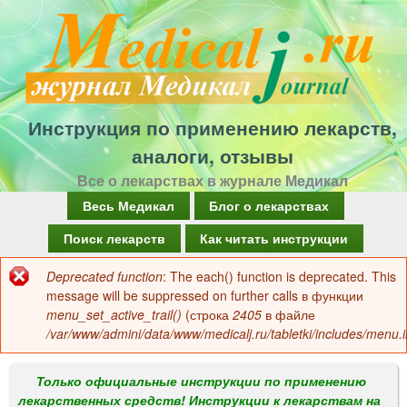
Перейти
к
основному
содержанию
Инструкция по применению лекарств,
аналоги, отзывы
Все о лекарствах в журнале Медикал
Г
Весь Медикал
Блог о лекарствах
л
Поиск лекарств
Как читать инструкции
а
Deprecated function
: The each() function is deprecated. This
Сообщение
в
message will be suppressed on further calls в функции
об
menu_set_active_trail()
(строка
2405
в файле
н
/var/www/admini/data/www/medicalj.ru/tabletki/includes/menu.i
ошибке
о
е
Только официальные инструкции по применению
лекарственных средств! Инструкции к лекарствам на