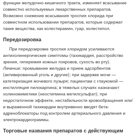
функции желудочно-кишечного тракта, изменяет всасывание
совместно используемых лекарственных препаратов.
Возможно снижение всасывания троспия хлорида при
совместном использовании препаратов, которые содержат
такие вещества, как колестирамин, гуар, колестипол.
Передозировка
При передозировке троспия хлоридом усиливаются
антихолинергические симптомы (тахикардия, расстройство
зрения, гиперемия кожных покровов, сухость во рту).
Лечение:
промывание желудка и прием адсорбентов
(активированный уголь и другие); при задержке мочи —
катетеризация мочевого пузыря; пациентам с глаукомой —
инстилляция пилокарпина; в тяжелых случаях назначают
холиномиметики (неостигмина метилсульфат); при
недостаточном эффекте, нестабильности кровообращения или/
и выраженной тахикардии внутривенно вводят бета-
адреноблокаторы под контролем артериального давления и
электрокардиограммы.
Торговые названия препаратов с действующим