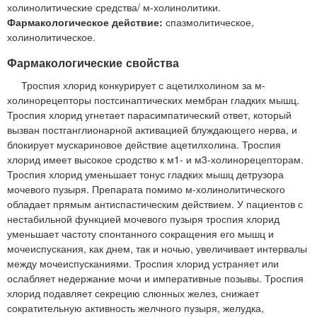
холинолитические средства/ м-холинолитики.
Фармакологическое действие:
спазмолитическое,
холинолитическое.
Фармакологические свойства
Троспия хлорид конкурирует с ацетилхолином за м-
холинорецепторы постсинаптических мембран гладких мышц.
Троспия хлорид угнетает парасимпатический ответ, который
вызван постганглионарной активацией блуждающего нерва, и
блокирует мускариновое действие ацетилхолина. Троспия
хлорид имеет высокое сродство к м1- и м3-холинорецепторам.
Троспия хлорид уменьшает тонус гладких мышц детрузора
мочевого пузыря. Препарата помимо м-холинолитического
обладает прямым антиспастическим действием. У пациентов с
нестабильной функцией мочевого пузыря троспия хлорид
уменьшает частоту спонтанного сокращения его мышц и
мочеиспускания, как днем, так и ночью, увеличивает интервалы
между мочеиспусканиями. Троспия хлорид устраняет или
ослабляет недержание мочи и императивные позывы. Троспия
хлорид подавляет секрецию слюнных желез, снижает
сократительную активность желчного пузыря, желудка,