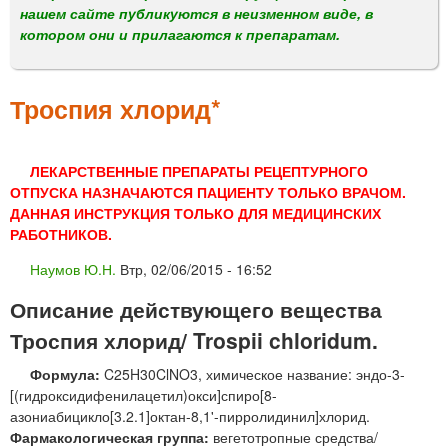
м
нашем сайте публикуются в неизменном виде, в
е
котором они и прилагаются к препаратам.
н
ю
Троспия хлорид*
ЛЕКАРСТВЕННЫЕ ПРЕПАРАТЫ РЕЦЕПТУРНОГО
ОТПУСКА НАЗНАЧАЮТСЯ ПАЦИЕНТУ ТОЛЬКО ВРАЧОМ.
ДАННАЯ ИНСТРУКЦИЯ ТОЛЬКО ДЛЯ МЕДИЦИНСКИХ
РАБОТНИКОВ.
Наумов Ю.Н.
Втр, 02/06/2015 - 16:52
Описание действующего вещества
Троспия хлорид/ Trospii chloridum.
Формула:
C25H30ClNO3, химическое название: эндо-3-
[(гидроксидифенилацетил)окси]спиро[8-
азониабицикло[3.2.1]октан-8,1'-пирролидинил]хлорид.
Фармакологическая группа:
вегетотропные средства/