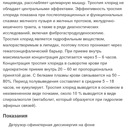
пищевода, расслабляет цилиарную мышцу. Троспия хлорид не
обладает центральными эффектами. Эффективность троспия
хлорида показана при послеоперационных и функциональных
спазмах желчного пузыря и желчных протоков, желудочно-
кишечного тракта, а также в ряде диагностических
исследований, включая фиброгастродуоденоскопию.
Троспия хлорид является гидрофильным веществом,
малорастворимым в липидах, поэтому плохо проникает через
гематоэнцефалический барьер. При приеме внутрь
максимальная концентрация достигается через 5 – 6 часов.
Концентрация троспия хлорида в сыворотке крови при
однократном приеме внутрь 20 – 60 мг пропорциональна
принятой дозе. С белками плазмы крови связывается на 50 –
80%. Период полувыведения составляет в среднем 5 – 18
часов, не кумулирует. Троспия хлорид выводится в основном в
неизмененном виде почками, около 10 % выводится в виде
спироалкоголя (метаболит, который образуется при гидролизе
эфирных связей).
Показания
Детрузор-сфинктерная диссинергия на фоне