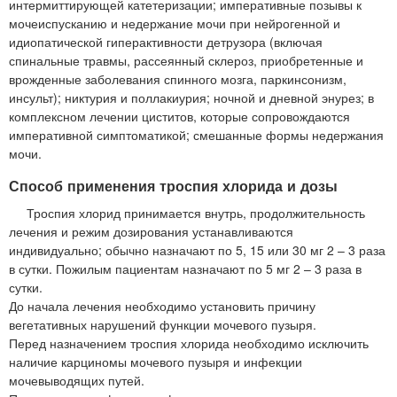
интермиттирующей катетеризации; императивные позывы к
мочеиспусканию и недержание мочи при нейрогенной и
идиопатической гиперактивности детрузора (включая
спинальные травмы, рассеянный склероз, приобретенные и
врожденные заболевания спинного мозга, паркинсонизм,
инсульт); никтурия и поллакиурия; ночной и дневной энурез; в
комплексном лечении циститов, которые сопровождаются
императивной симптоматикой; смешанные формы недержания
мочи.
Способ применения троспия хлорида и дозы
Троспия хлорид принимается внутрь, продолжительность
лечения и режим дозирования устанавливаются
индивидуально; обычно назначают по 5, 15 или 30 мг 2 – 3 раза
в сутки. Пожилым пациентам назначают по 5 мг 2 – 3 раза в
сутки.
До начала лечения необходимо установить причину
вегетативных нарушений функции мочевого пузыря.
Перед назначением троспия хлорида необходимо исключить
наличие карциномы мочевого пузыря и инфекции
мочевыводящих путей.