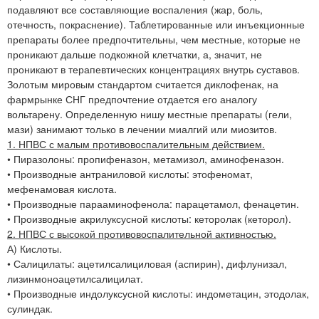
подавляют все составляющие воспаления (жар, боль,
отечность, покраснение). Таблетированные или инъекционные
препараты более предпочтительны, чем местные, которые не
проникают дальше подкожной клетчатки, а, значит, не
проникают в терапевтических концентрациях внутрь суставов.
Золотым мировым стандартом считается диклофенак, на
фармрынке СНГ предпочтение отдается его аналогу
вольтарену. Определенную нишу местные препараты (гели,
мази) занимают только в лечении миалгий или миозитов.
1. НПВС с малым противовоспалительным действием.
• Пиразолоны: пропифеназон, метамизол, аминофеназон.
• Производные антраниловой кислоты: этофеномат,
мефенамовая кислота.
• Производные парааминофенола: парацетамол, фенацетин.
• Производные акрилуксусной кислоты: кеторолак (кеторол).
2. НПВС с высокой противовоспалительной активностью.
А) Кислоты.
• Салицилаты: ацетилсалициловая (аспирин), дифлунизал,
лизинмоноацетилсалицилат.
• Производные индолуксусной кислоты: индометацин, этодолак,
сулиндак.