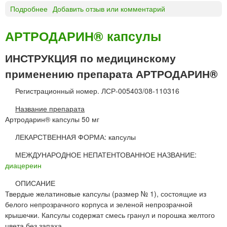
Подробнее
о
Добавить отзыв или комментарий
А
р
АРТРОДАРИН® капсулы
т
р
ИНСТРУКЦИЯ по медицинскому
о
применению препарата АРТРОДАРИН®
к
е
Регистрационный номер. ЛСР-005403/08-110316
р
к
Название препарата
а
Артродарин® капсулы 50 мг
п
с
ЛЕКАРСТВЕННАЯ ФОРМА: капсулы
у
МЕЖДУНАРОДНОЕ НЕПАТЕНТОВАННОЕ НАЗВАНИЕ:
л
диацереин
ы
«
ОПИСАНИЕ
М
Твердые желатиновые капсулы (размер № 1), состоящие из
и
белого непрозрачного корпуса и зеленой непрозрачной
к
крышечки. Капсулы содержат смесь гранул и порошка желтого
р
цвета без запаха.