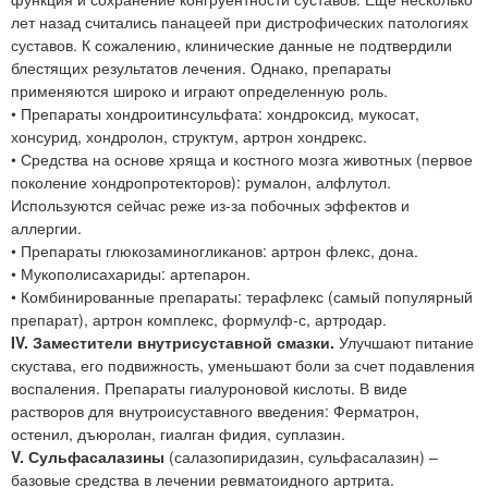
лет назад считались панацеей при дистрофических патологиях
суставов. К сожалению, клинические данные не подтвердили
блестящих результатов лечения. Однако, препараты
применяются широко и играют определенную роль.
• Препараты хондроитинсульфата: хондроксид, мукосат,
хонсурид, хондролон, структум, артрон хондрекс.
• Средства на основе хряща и костного мозга животных (первое
поколение хондропротекторов): румалон, алфлутол.
Используются сейчас реже из-за побочных эффектов и
аллергии.
• Препараты глюкозаминогликанов: артрон флекс, дона.
• Мукополисахариды: артепарон.
• Комбинированные препараты: терафлекс (самый популярный
препарат), артрон комплекс, формулф-с, артродар.
IV. Заместители внутрисуставной смазки.
Улучшают питание
скустава, его подвижность, уменьшают боли за счет подавления
воспаления. Препараты гиалуроновой кислоты. В виде
растворов для внутроисуставного введения: Ферматрон,
остенил, дъюролан, гиалган фидия, суплазин.
V. Сульфасалазины
(салазопиридазин, сульфасалазин) –
базовые средства в лечении ревматоидного артрита.