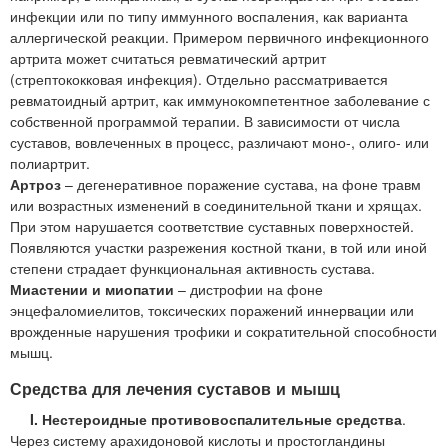
инфекции или по типу иммунного воспаления, как варианта
аллергической реакции. Примером первичного инфекционного
артрита может считаться ревматический артрит
(стрептококковая инфекция). Отдельно рассматривается
ревматоидный артрит, как иммунокомпетентное заболевание с
собственной программой терапии. В зависимости от числа
суставов, вовлеченных в процесс, различают моно-, олиго- или
полиартрит.
Артроз
– дегенеративное поражение сустава, на фоне травм
или возрастных изменений в соединительной ткани и хрящах.
При этом нарушается соответствие суставных поверхностей.
Появляются участки разрежения костной ткани, в той или иной
степени страдает функциональная активность сустава.
Миастении и миопатии
– дистрофии на фоне
энцефаломиелитов, токсических поражений иннервации или
врожденные нарушения трофики и сократительной способности
мышц.
Средства для лечения суставов и мышц
I. Нестероидные противовоспалительные средства
.
Через систему арахидоновой кислоты и простогландины