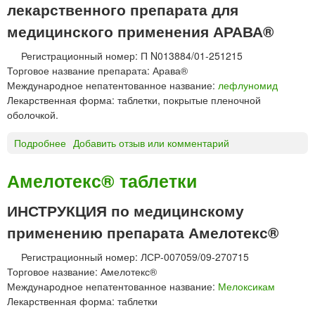
лекарственного препарата для
®
т
медицинского применения АРАВА®
а
б
Регистрационный номер: П N013884/01-251215
л
Торговое название препарата: Арава®
е
Международное непатентованное название:
лефлуномид
т
Лекарственная форма: таблетки, покрытые пленочной
к
оболочкой.
и
Подробнее
о
Добавить отзыв или комментарий
А
Р
Амелотекс® таблетки
А
В
ИНСТРУКЦИЯ по медицинскому
А
применению препарата Амелотекс®
®
т
Регистрационный номер: ЛСР-007059/09-270715
а
Торговое название: Амелотекс®
б
Международное непатентованное название:
Мелоксикам
л
Лекарственная форма: таблетки
е