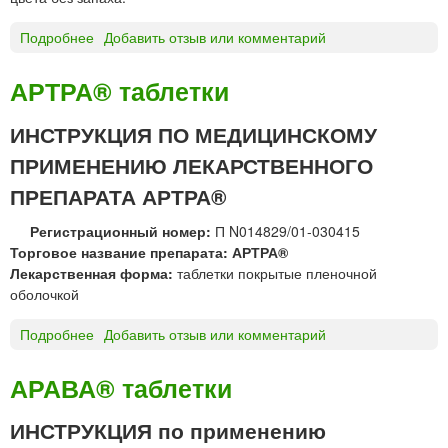
о
Л
Подробнее
о
Добавить отзыв или комментарий
а
А
б
Р
АРТРА® таблетки
с
Т
»
Р
ИНСТРУКЦИЯ ПО МЕДИЦИНСКОМУ
О
ПРИМЕНЕНИЮ ЛЕКАРСТВЕННОГО
Д
А
ПРЕПАРАТА АРТРА®
Р
И
Регистрационный номер:
П N014829/01-030415
Н
Торговое название препарата: АРТРА®
®
Лекарственная форма:
таблетки покрытые пленочной
к
оболочкой
а
п
Подробнее
о
Добавить отзыв или комментарий
с
А
у
Р
АРАВА® таблетки
л
Т
ы
Р
ИНСТРУКЦИЯ по применению
А