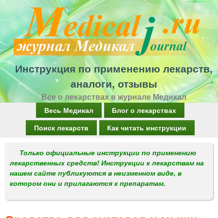
Перейти
к
основному
содержанию
Инструкция по применению лекарств,
аналоги, отзывы
Все о лекарствах в журнале Медикал
Г
Весь Медикал
Блог о лекарствах
л
Поиск лекарств
Как читать инструкции
а
Только официальные инструкции по применению
в
лекарственных средств! Инструкции к лекарствам на
н
нашем сайте публикуются в неизменном виде, в
котором они и прилагаются к препаратам.
о
е