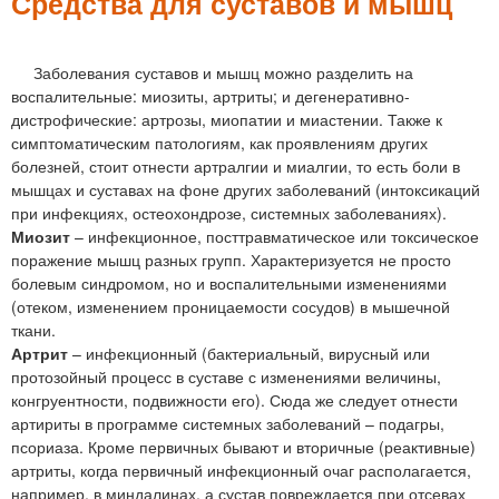
м
Средства для суставов и мышц
е
н
Заболевания суставов и мышц можно разделить на
воспалительные: миозиты, артриты; и дегенеративно-
ю
дистрофические: артрозы, миопатии и миастении. Также к
симптоматическим патологиям, как проявлениям других
болезней, стоит отнести артралгии и миалгии, то есть боли в
мышцах и суставах на фоне других заболеваний (интоксикаций
при инфекциях, остеохондрозе, системных заболеваниях).
Миозит
– инфекционное, посттравматическое или токсическое
поражение мышц разных групп. Характеризуется не просто
болевым синдромом, но и воспалительными изменениями
(отеком, изменением проницаемости сосудов) в мышечной
ткани.
Артрит
– инфекционный (бактериальный, вирусный или
протозойный процесс в суставе с изменениями величины,
конгруентности, подвижности его). Сюда же следует отнести
артириты в программе системных заболеваний – подагры,
псориаза. Кроме первичных бывают и вторичные (реактивные)
артриты, когда первичный инфекционный очаг располагается,
например, в миндалинах, а сустав повреждается при отсевах