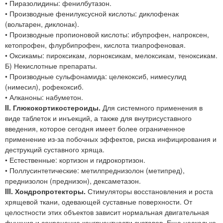
• Пиразолидины: фенилбутазон.
• Производные фенилуксусной кислоты: диклофенак
(вольтарен, диклонак).
• Производные пропионовой кислоты: ибупрофен, напроксен,
кетопрофен, флурбипрофен, кислота тиапрофеновая.
• Оксикамы: пироксикам, лорноксикам, мелоксикам, теноксикам.
Б) Некислотные препараты.
• Производные сульфонамида: целекоксиб, нимесулид
(нимесил), рофекоксиб.
• Алканоны: набуметон.
II. Глюкокортикостероиды.
Для системного применения в
виде таблеток и инъекций, а также для внутрисуставного
введения, которое сегодня имеет более ограниченное
применение из-за побочных эффектов, риска инфицирования и
деструкций суставного хряща.
• Естественные: кортизон и гидрокортизон.
• Поллусинтетические: метилпреднизолон (метипред),
преднизолон (преднизон), дексаметазон.
III. Хондропротекторы.
Стимуляторы восстановления и роста
хрящевой ткани, одевающей суставные поверхности. От
целостности этих объектов зависит нормальная двигательная
функция и сохранение конгруентности суставов. Еще несколько