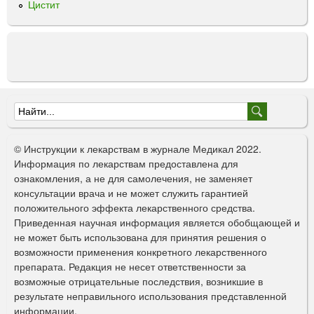
Цистит
т
п
о
о
в
д
л
к
е
о
н
ж
и
н
я
о
Ф
р
г
о
а
о
© Инструкции к лекарствам в журнале Медикал 2022.
с
в
р
Информация по лекарствам предоставлена для
т
в
ознакомления, а не для самолечения, не заменяет
м
в
е
консультации врача и не может служить гарантией
о
а
д
положительного эффекта лекарственного средства.
р
е
Приведенная научная информация является обобщающей и
п
а
н
не может быть использована для принятия решения о
д
о
и
возможности применения конкретного лекарственного
л
я
препарата. Редакция не несет ответственности за
и
я
2
возможные отрицательные последствия, возникшие в
п
с
5
результате неправильного использования представленной
о
м
информации.