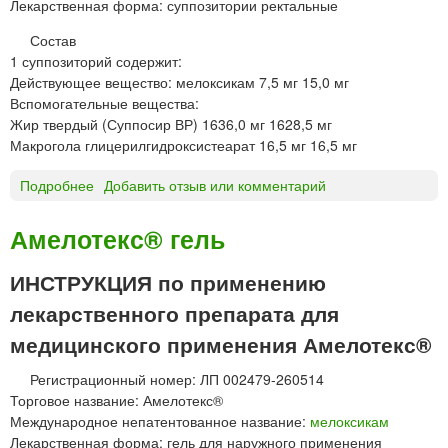
Лекарственная форма: суппозитории ректальные
л
е
Состав
т
1 суппозиторий содержит:
к
Действующее вещество: мелоксикам 7,5 мг 15,0 мг
и
Вспомогательные вещества:
Жир твердый (Суппосир ВР) 1636,0 мг 1628,5 мг
Макрогола глицерилгидроксистеарат 16,5 мг 16,5 мг
Подробнее
о
Добавить отзыв или комментарий
А
М
Амелотекс® гель
Е
Л
ИНСТРУКЦИЯ по применению
О
лекарственного препарата для
Т
Е
медицинского применения Амелотекс®
К
С
Регистрационный номер: ЛП 002479-260514
®
Торговое название: Амелотекс®
с
Международное непатентованное название:
мелоксикам
у
Лекарственная форма: гель для наружного применения