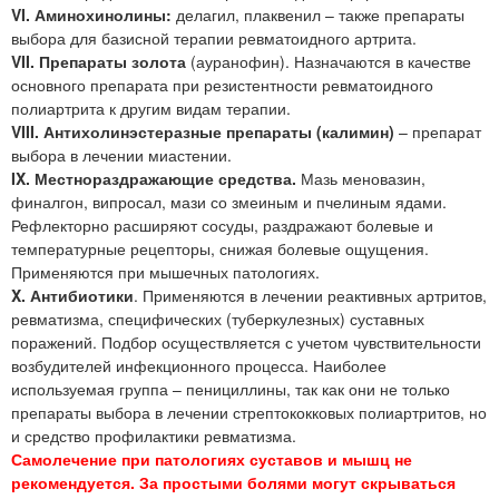
VI. Аминохинолины:
делагил, плаквенил – также препараты
выбора для базисной терапии ревматоидного артрита.
VII. Препараты золота
(ауранофин). Назначаются в качестве
основного препарата при резистентности ревматоидного
полиартрита к другим видам терапии.
VIII. Антихолинэстеразные препараты (калимин)
– препарат
выбора в лечении миастении.
IX. Местнораздражающие средства.
Мазь меновазин,
финалгон, випросал, мази со змеиным и пчелиным ядами.
Рефлекторно расширяют сосуды, раздражают болевые и
температурные рецепторы, снижая болевые ощущения.
Применяются при мышечных патологиях.
X. Антибиотики
. Применяются в лечении реактивных артритов,
ревматизма, специфических (туберкулезных) суставных
поражений. Подбор осуществляется с учетом чувствительности
возбудителей инфекционного процесса. Наиболее
используемая группа – пенициллины, так как они не только
препараты выбора в лечении стрептококковых полиартритов, но
и средство профилактики ревматизма.
Самолечение при патологиях суставов и мышц не
рекомендуется. За простыми болями могут скрываться