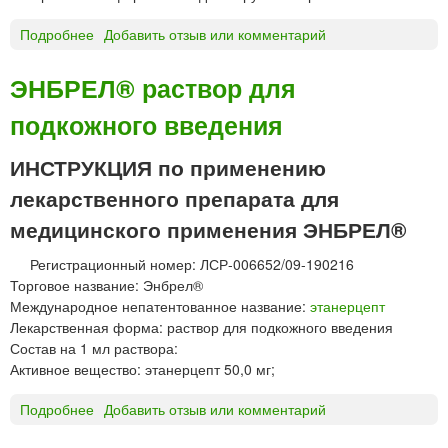
п
п
Подробнее
о
Добавить отзыв или комментарий
о
А
з
м
ЭНБРЕЛ® раствор для
и
е
т
подкожного введения
л
о
о
р
т
ИНСТРУКЦИЯ по применению
и
е
лекарственного препарата для
и
к
р
с
медицинского применения ЭНБРЕЛ®
е
®
к
Регистрационный номер: ЛСР-006652/09-190216
г
т
Торговое название: Энбрел®
е
а
Международное непатентованное название:
этанерцепт
л
л
Лекарственная форма: раствор для подкожного введения
ь
ь
Состав на 1 мл раствора:
н
Активное вещество: этанерцепт 50,0 мг;
ы
Подробнее
о
Добавить отзыв или комментарий
е
Э