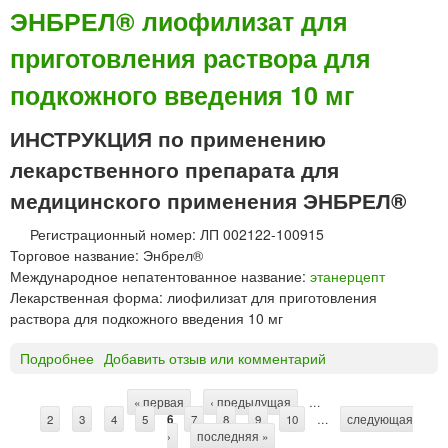
н
ЭНБРЕЛ® лиофилизат для
н
б
о
приготовления раствора для
р
г
е
о
подкожного введения 10 мг
л
в
®
в
ИНСТРУКЦИЯ по применению
л
е
и
лекарственного препарата для
д
о
е
медицинского применения ЭНБРЕЛ®
ф
н
и
и
Регистрационный номер: ЛП 002122-100915
л
я
Торговое название: Энбрел®
и
Международное непатентованное название:
этанерцепт
з
Лекарственная форма: лиофилизат для приготовления
а
раствора для подкожного введения 10 мг
т
д
Подробнее
о
Добавить отзыв или комментарий
л
Э
я
Н
« первая
‹ предыдущая
…
п
С
2
3
Б
4
5
6
7
8
9
10
…
следующая
р
›
последняя »
Р