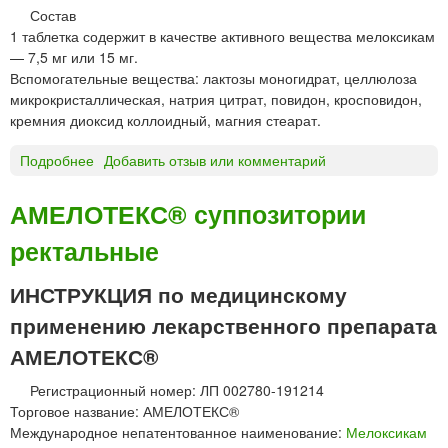
т
Состав
к
1 таблетка содержит в качестве активного вещества мелоксикам
и
— 7,5 мг или 15 мг.
Вспомогательные вещества: лактозы моногидрат, целлюлоза
микрокристаллическая, натрия цитрат, повидон, кросповидон,
кремния диоксид коллоидный, магния стеарат.
Подробнее
о
Добавить отзыв или комментарий
А
м
АМЕЛОТЕКС® суппозитории
е
ректальные
л
о
т
ИНСТРУКЦИЯ по медицинскому
е
применению лекарственного препарата
к
с
АМЕЛОТЕКС®
®
Регистрационный номер: ЛП 002780-191214
т
Торговое название: АМЕЛОТЕКС®
а
Международное непатентованное наименование:
Мелоксикам
б