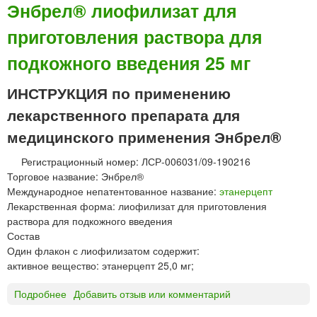
Н
Энбрел® лиофилизат для
Б
приготовления раствора для
Р
Е
подкожного введения 25 мг
Л
®
ИНСТРУКЦИЯ по применению
р
а
лекарственного препарата для
с
медицинского применения Энбрел®
т
в
Регистрационный номер: ЛСР-006031/09-190216
о
Торговое название: Энбрел®
р
Международное непатентованное название:
этанерцепт
д
Лекарственная форма: лиофилизат для приготовления
л
раствора для подкожного введения
я
Состав
п
Один флакон с лиофилизатом содержит:
о
активное вещество: этанерцепт 25,0 мг;
д
к
Подробнее
о
Добавить отзыв или комментарий
о
Э
ж