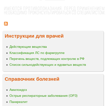
т
и
Е
г
р
Л
о
®
а
т
л
о
н
и
в
и
о
л
ф
Инструкции для врачей
е
ц
и
н
ы
л
и
Действующие вещества
и
я
Классификация ЛС по фармгруппе
з
р
а
Перечень веществ, подлежащих контролю в РФ
а
т
Список сильнодействующих и ядовитых веществ
с
д
т
л
в
Справочник болезней
я
о
п
р
р
Амилоидоз
а
и
д
Острые респираторные заболевания (ОРЗ)
г
л
Панкреатит
о
я