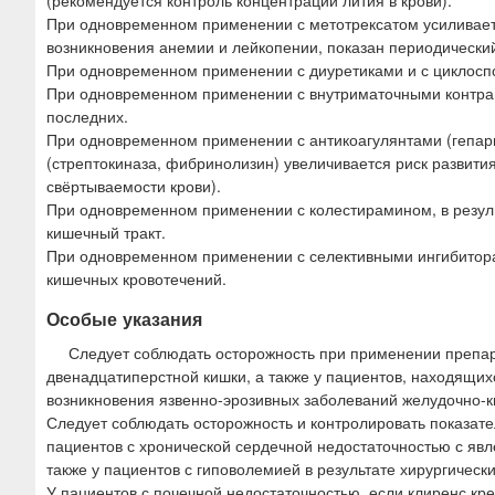
(рекомендуется контроль концентрации лития в крови).
При одновременном применении с метотрексатом усиливаетс
возникновения анемии и лейкопении, показан периодический
При одновременном применении с диуретиками и с циклоспо
При одновременном применении с внутриматочными контра
последних.
При одновременном применении с антикоагулянтами (гепари
(стрептокиназа, фибринолизин) увеличивается риск развити
свёртываемости крови).
При одновременном применении с колестирамином, в резуль
кишечный тракт.
При одновременном применении с селективными ингибиторам
кишечных кровотечений.
Особые указания
Следует соблюдать осторожность при применении препара
двенадцатиперстной кишки, а также у пациентов, находящих
возникновения язвенно-эрозивных заболеваний желудочно-к
Следует соблюдать осторожность и контролировать показате
пациентов с хронической сердечной недостаточностью с явл
также у пациентов с гиповолемией в результате хирургическ
У пациентов с почечной недостаточностью, если клиренс кр