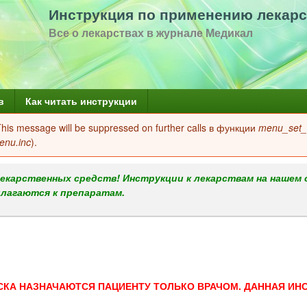
Перейти
Инструкция по применению лекарс
к
Все о лекарствах в журнале Медикал
основному
содержанию
в
Как читать инструкции
 This message will be suppressed on further calls в функции
menu_set_a
enu.inc
).
екарственных средств! Инструкции к лекарствам на нашем 
илагаются к препаратам.
СКА НАЗНАЧАЮТСЯ ПАЦИЕНТУ ТОЛЬКО ВРАЧОМ. ДАННАЯ ИН