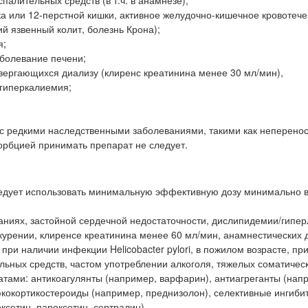
алительных средств (в т.ч. в анамнезе);
а или 12-перстной кишки, активное желудочно-кишечное кровотече
 язвенный колит, болезнь Крона);
я;
болевание печени;
вергающихся диализу (клиренс креатинина менее 30 мл/мин),
 гиперкалиемия;
м с редкими наследственными заболеваниями, такими как неперено
орбцией принимать препарат не следует.
ледует использовать минимальную эффективную дозу минимально
ниях, застойной сердечной недостаточности, дислипидемии/гипе
курении, клиренсе креатинина менее 60 мл/мин, анамнестических 
при наличии инфекции Helicobacter pylori, в пожилом возрасте, пр
ьных средств, частом употреблении алкоголя, тяжелых соматичес
ами: антикоагулянты (например, варфарин), антиагреганты (нап
юкокортикостероиды (например, преднизолон), селективные ингиби
ксетин, пароксетин, сертралин).