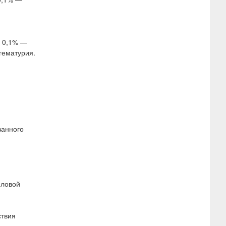
е 0,1% —
гематурия.
ванного
иловой
ствия