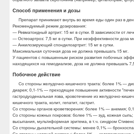
Способ применения и дозы
Препарат принимают внутрь во время еды один раз в ден
Рекомендуемый режим дозирования:
— Ревматоидный артрит: 15 мг в сутки. В зависимости от леч
— Остеоартроз: 7,5 мг в сутки. При неэффективности доза мо
— Анкилозирующий спондилоартрит: 15 мг в сутки.
Максимальная суточная доза не должна превышать 15 мг.
У пациентов с повышенным риском развития побочных эффек
находящихся на гемодиализе, доза не должна превышать 7,5 
Побочное действие
Со стороны желудочно-кишечного тракта: более 1% — дисп
диарея; 0,1-1% — преходящее повышение активности "печен
гастродуоденальная язва, кровотечение из желудочно-кишечн
кишечного тракта, колит, гепатит, гастрит.
Со стороны органов кроветворения: более 1% — анемия; 0,1
Со стороны кожных покровов: более 1% — зуд, кожная сыпь
высыпания, мультиформная эритема, в т.ч. синдром Стивен
Со стороны дыхательной системы: менее 0,1% — бронхоспа
Со стороны нервной системы: более 1% — головокружение, г