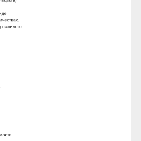
иде
ичествах.
ц пожилого
е
мости