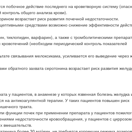
я побочное действие последнего на кроветворную систему (опасн
 контроль общего анализа крови).
рином возрастает риск развития почечной недостаточности.
цептивными средствами возможно снижение эффективности дейст
н, тиклопидин, варфарин), а также с тромболитическими препара
я кровотечений (необходим периодический контроль показателей
тате связывания мелоксикама, усиливается его выведение через 
и обратного захвата серотонина возрастает риск развития желуд
та у пациентов, в анамнезе у которых язвенная болезнь желудка 
ся на антикоагулянтной терапии. У таких пациентов повышен риск
ишечного тракта.
ли функции почек при применении препарата у пациентов пожилог
ениями недостаточности кровообращения, у пациентов с циррозом
их вмешательств.
еатинина более 30 мл/мин, не требуется коррекции режима дозиро