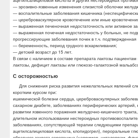
ацетилсалициловой кислоты и других нестероидных противосп
— эрозивно-язвенные изменения слизистой оболочки желудк
— воспалительные заболевания кишечника (неспецифический
— цереброваскулярное кровотечение или иные кровотечени
— выраженная печеночная недостаточность или активное за
— выраженная почечная недостаточность у больных, не под
прогрессирующие заболевания почек в т.ч. подтвержденная
— беременность, период грудного вскармливания;
— детский возраст до 15 лет.
В связи с наличием в составе препарата лактозы пациента
лактозы, дефицит лактазы или глюкозо-галактозной мальабс
С осторожностью
Для снижения риска развития нежелательных явлений с
коротким курсом при:
ишемической болезни сердца, цереброваскулярных заболева
сахарном диабете, заболеваниях периферических артерий, 
развитии язвенного поражения желудочно-кишечного тракта, 
длительном использовании нестероидных противовоспалител
заболеваниях, сопутствующей терапии следующими препарат
ацетилсалициловая кислота, клопидогрел), пероральные гл
обратного захвата серотонина (например, циталопрам, флуо