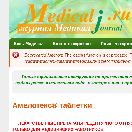
Г
Весь Медикал
Блог о лекарствах
Поиск лекарст
л
Deprecated function
: The each() function is deprecated.
Сообщение
а
/var/www/admini/data/www/medicalj.ru/tabletki/includes/m
об
в
ошибке
Только официальные инструкции по применению л
н
публикуются в неизменном виде, в котором они и пр
о
е
Амелотекс® таблетки
м
е
ЛЕКАРСТВЕННЫЕ ПРЕПАРАТЫ РЕЦЕПТУРНОГО ОТПУ
н
ТОЛЬКО ДЛЯ МЕДИЦИНСКИХ РАБОТНИКОВ.