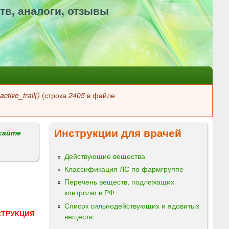
тв, аналоги, отзывы
ctive_trail()
(строка
2405
в файле
Инструкции для врачей
сайте
Действующие вещества
Классификация ЛС по фармгруппе
Перечень веществ, подлежащих
контролю в РФ
Список сильнодействующих и ядовитых
СТРУКЦИЯ
веществ