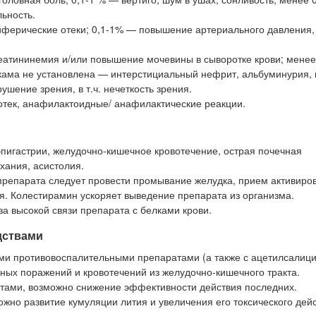
ьность.
иферические отеки; 0,1-1% — повышение артериального давления,
еатининемия и/или повышение мочевины в сыворотке крови; мене
икама не установлена — интерстициальный нефрит, альбуминурия, 
шение зрения, в т.ч. нечеткость зрения.
отек, анафилактоидные/ анафилактические реакции.
эпигастрии, желудочно-кишечное кровотечение, острая почечная
хания, асистолия.
 препарата следует провести промывание желудка, прием активиро
ия. Колестирамин ускоряет выведение препарата из организма.
 высокой связи препарата с белками крови.
дствами
и противовоспалительными препаратами (а также с ацетилсалиц
нных поражений и кровотечений из желудочно-кишечного тракта.
ами, возможно снижение эффективности действия последних.
но развитие кумуляции лития и увеличения его токсического дей