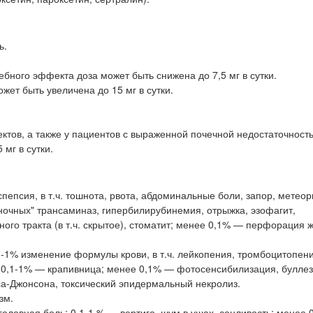
ь.
ебного эффекта доза может быть снижена до 7,5 мг в сутки.
жет быть увеличена до 15 мг в сутки.
тов, а также у пациентов с выраженной почечной недостаточност
мг в сутки.
епсия, в т.ч. тошнота, рвота, абдоминальные боли, запор, метеор
очных" трансаминаз, гипербилирубинемия, отрыжка, эзофагит,
ого тракта (в т.ч. скрытое), стоматит; менее 0,1% — перфорация 
-1% изменение формулы крови, в т.ч. лейкопения, тромбоцитопени
; 0,1-1% — крапивница; менее 0,1% — фотосенсибилизация, булле
са-Джонсона, токсический эпидермальный некролиз.
зм.
оловная боль; 0,1-1 % — вертиго, шум в ушах, сонливость; менее