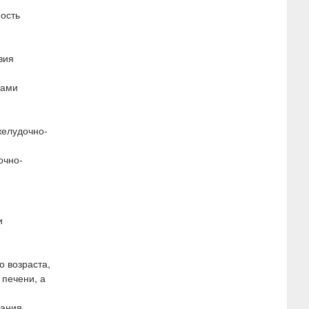
ость
вия
тами
желудочно-
очно-
и
о возраста,
 печени, а
вания.