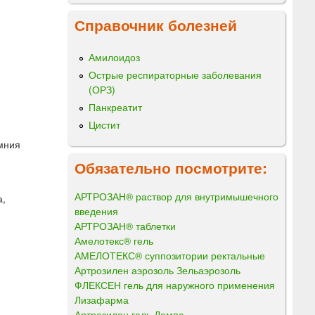
Справочник болезней
Амилоидоз
Острые респираторные заболевания
(ОРЗ)
Панкреатит
Цистит
емния
Обязательно посмотрите:
АРТРОЗАН® раствор для внутримышечного
а,
введения
АРТРОЗАН® таблетки
Амелотекс® гель
АМЕЛОТЕКС® суппозитории ректальные
Артрозилен аэрозоль Зельаэрозоль
ФЛЕКСЕН гель для наружного применения
Лизафарма
Артрозилен гель Домпе