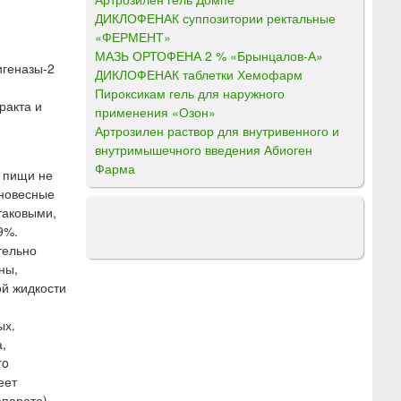
ДИКЛОФЕНАК суппозитории ректальные
«ФЕРМЕНТ»
МАЗЬ ОРТОФЕНА 2 % «Брынцалов-А»
игеназы-2
ДИКЛОФЕНАК таблетки Хемофарм
Пироксикам гель для наружного
ракта и
применения «Озон»
Артрозилен раствор для внутривенного и
внутримышечного введения Абиоген
Фарма
 пищи не
вновесные
таковыми,
9%.
тельно
ны,
ой жидкости
ых.
,
ro
еет
епарата)