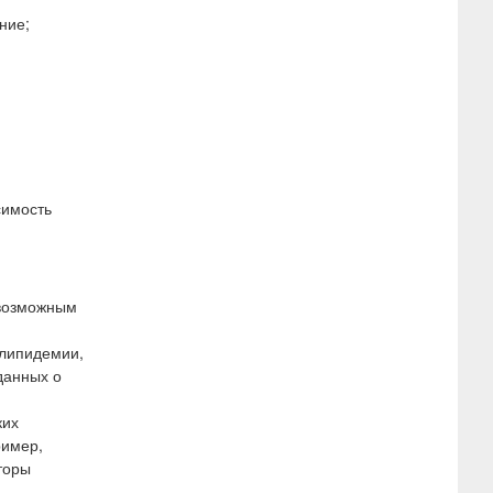
ние;
симость
 возможным
рлипидемии,
данных о
и
ких
ример,
торы