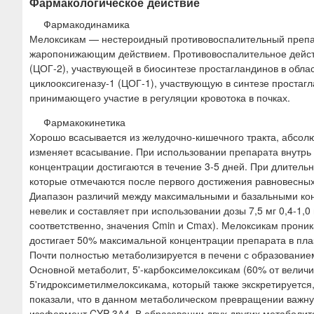
Фармакологическое действие
Фармакодинамика
Мелоксикам — нестероидный противовоспалительный преп
жаропонижающим действием. Противовоспалительное действ
(ЦОГ-2), участвующей в биосинтезе простагландинов в обла
циклооксигеназу-1 (ЦОГ-1), участвующую в синтезе проста
принимающего участие в регуляции кровотока в почках.
Фармакокинетика
Хорошо всасывается из желудочно-кишечного тракта, абсо
изменяет всасывание. При использовании препарата внутрь 
концентрации достигаются в течение 3-5 дней. При длитель
которые отмечаются после первого достижения равновесных
Диапазон различий между максимальными и базальными кон
невелик и составляет при использовании дозы 7,5 мг 0,4-1,0
соответственно, значения Cmin и Сmax). Мелоксикам проник
достигает 50% максимальной концентрации препарата в пла
Почти полностью метаболизируется в печени с образование
Основной метаболит, 5'-карбоксимелоксикам (60% от величи
5'гидроксиметилмелоксикама, который также экскретируется,
показали, что в данном метаболическом превращении важн
изофермент CYP 3А4. В образовании двух других метаболит