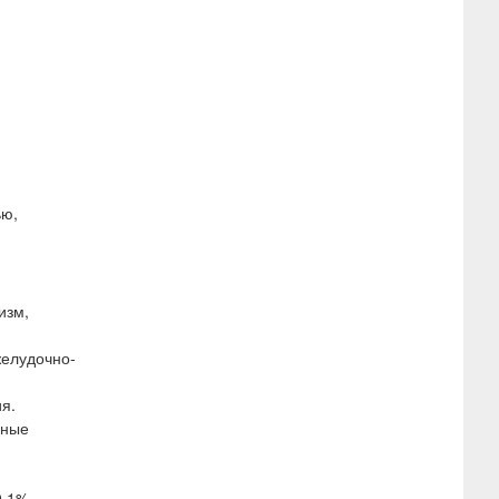
ью,
изм,
желудочно-
я.
зные
 0,1% —