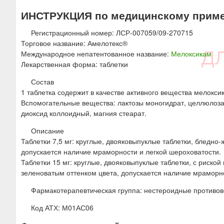
ю
ИНСТРУКЦИЯ по медицинскому приме
Регистрационный номер: ЛСР-007059/09-270715
Торговое название: Амелотекс®
Международное непатентованное название:
Мелоксикам
Лекарственная форма: таблетки
Состав
1 таблетка содержит в качестве активного вещества мелоксик
Вспомогательные вещества: лактозы моногидрат, целлюлоза 
диоксид коллоидный, магния стеарат.
Описание
Таблетки 7,5 мг: круглые, двояковыпуклые таблетки, бледно
допускается наличие мраморности и легкой шероховатости.
Таблетки 15 мг: круглые, двояковыпуклые таблетки, с риско
зеленоватым оттенком цвета, допускается наличие мраморно
Фармакотерапевтическая группа: нестероидные противо
Код АТХ: М01АС06