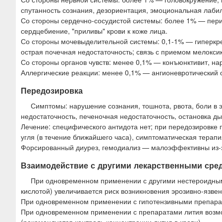
спутанность сознания, дезориентация, эмоциональная лабил
Со стороны сердечно-сосудистой системы: более 1% — пер
сердцебиение, "приливы" крови к коже лица.
Со стороны мочевыделительной системы: 0,1-1% — гиперкр
острая почечная недостаточность; связь с приемом мелокс
Со стороны органов чувств: менее 0,1% — конъюнктивит, нару
Аллергические реакции: менее 0,1% — ангионевротический 
Передозировка
Симптомы: нарушение сознания, тошнота, рвота, боли в 
недостаточность, печеночная недостаточность, остановка ды
Лечение: специфического антидота нет; при передозировке
угля (в течение ближайшего часа), симптоматическая терап
Форсированный диурез, гемодиализ — малоэффективны из-за
Взаимодействие с другими лекарственными сре
При одновременном применении с другими нестероидным
кислотой) увеличивается риск возникновения эрозивно-язве
При одновременном применении с гипотензивными препарат
При одновременном применении с препаратами лития возмож