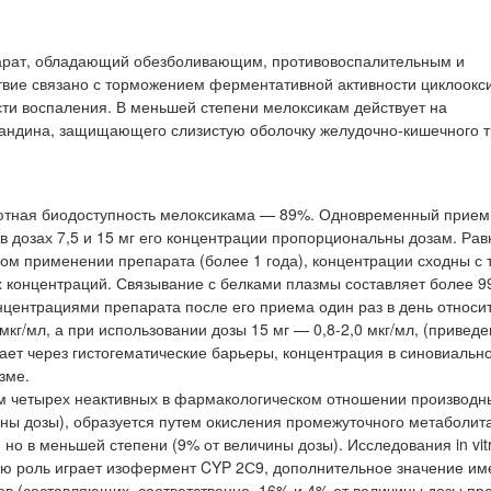
арат, обладающий обезболивающим, противовоспалительным и
ие связано с торможением ферментативной активности циклоокс
сти воспаления. В меньшей степени мелоксикам действует на
гландина, защищающего слизистую оболочку желудочно-кишечного т
лютная биодоступность мелоксикама — 89%. Одновременный прием
в дозах 7,5 и 15 мг его концентрации пропорциональны дозам. Ра
ном применении препарата (более 1 года), концентрации сходны с 
 концентраций. Связывание с белками плазмы составляет более 9
центрациями препарата после его приема один раз в день относи
 мкг/мл, а при использовании дозы 15 мг — 0,8-2,0 мкг/мл, (приведе
ает через гистогематические барьеры, концентрация в синовиальн
зме.
м четырех неактивных в фармакологическом отношении производн
ны дозы), образуется путем окисления промежуточного метаболита
 но в меньшей степени (9% от величины дозы). Исследования in vit
ую роль играет изофермент CYP 2С9, дополнительное значение им
ов (составляющих, соответственно, 16% и 4% от величины дозы пр