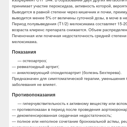
принимает участие пероксидаза, активность которой, вероят
Выводится в равной степени через кишечник и почки, преим
выводится менее 5% от величины суточной дозы, в моче в н
Период полувыведения (T1/2) мелоксикама составляет 15-20
возраста клиренс препарата снижается. Объем распределени
Печеночная или почечная недостаточность средней степени
мелоксикама.
Показания
— остеоартроз;
— ревматоидный артрит;
— анкилозирующий спондилоартрит (болезнь Бехтерева).
Предназначен для симптоматической терапии, уменьшения б
заболевания не влияет.
Противопоказания
— гиперчувствительность к активному веществу или всп
— противопоказан в период после проведения аортокорона
— декомпенсированная сердечная недостаточность;
— полное или неполное сочетание бронхиальной астмы, ре