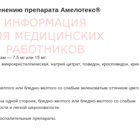
нению препарата Амелотекс®
ам — 7,5 мг или 15 мг.
микрокристаллическая, натрия цитрат, повидон, кросповидон, кр
-желтого или бледно-желтого со слабым зеленоватым оттенком цвет
й на одной стороне, бледно-желтого или бледно-желтого со слабым
сти и легкой шероховатости.
воспалительные препараты.