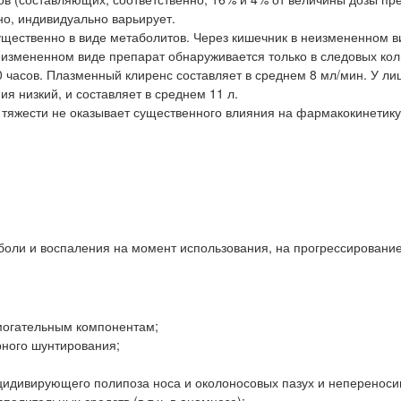
но, индивидуально варьирует.
ущественно в виде метаболитов. Через кишечник в неизмененном в
еизмененном виде препарат обнаруживается только в следовых кол
 часов. Плазменный клиренс составляет в среднем 8 мл/мин. У ли
я низкий, и составляет в среднем 11 л.
 тяжести не оказывает существенного влияния на фармакокинетику
оли и воспаления на момент использования, на прогрессировани
омогательным компонентам;
рного шунтирования;
цидивирующего полипоза носа и околоносовых пазух и непереноси