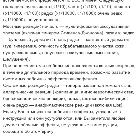
градацию: очень часто (>1/10); часто (>1/100, <1/10); нечасто
(>1/1000, <1/100); редко (>1/10000, <1/1000); очень редко
(<1/10000); не установлено.
Местные реакции: нечасто — мультиформная экссудативная
эритема (включая синдром Стивенса-Джонсона), экзема; редко
— буллезный дерматит; очень редко — контактный дерматит
(зуд, гиперемия, отечность обрабатываемого участка кожи,
пустулезная сыпь, папулезно-везикулезные высыпания,
шелушения).
При нанесении геля на большие поверхности кожных покровов,
в течение длительного периода времени, возможно развитие
системных побочных эффектов диклофенака.
Системные реакции: редко — генерализованная кожная сыпь,
аллергические реакции (крапивница, ангионевротический отек,
бронхоспастические реакции), астма, фотосенсибилизация;
очень редко — анафилактические реакции (включая шок).
Если у Вас отмечаются побочные эффекты, указанные в
инструкции или они усугубляются, или Вы заметили любые
другие побочные эффекты, не указанные в инструкции,
сообщите об этом врачу.