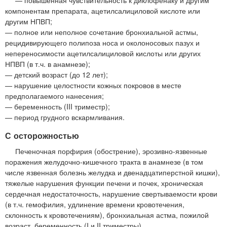
компонентам препарата, ацетилсалициловой кислоте или
другим НПВП;
— полное или неполное сочетание бронхиальной астмы,
рецидивирующего полипоза носа и околоносовых пазух и
непереносимости ацетилсалициловой кислоты или других
НПВП (в т.ч. в анамнезе);
— детский возраст (до 12 лет);
— нарушение целостности кожных покровов в месте
предполагаемого нанесения;
— беременность (III триместр);
— период грудного вскармливания.
С осторожностью
Печеночная порфирия (обострение), эрозивно-язвенные
поражения желудочно-кишечного тракта в анамнезе (в том
числе язвенная болезнь желудка и двенадцатиперстной кишки),
тяжелые нарушения функции печени и почек, хроническая
сердечная недостаточность, нарушение свертываемости крови
(в т.ч. гемофилия, удлинение времени кровотечения,
склонность к кровотечениям), бронхиальная астма, пожилой
возраст, беременность (I и II триместры).