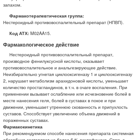
запахом.
Фармакотерапевтическая группа:
Нестероидный противовоспалительный препарат (НПВП).
Код АТХ:
M02AA15.
Фармакологическое действие
Нестероидный противовоспалительный препарат,
производное фенилуксусной кислоты, оказывает
противовоспалительное и анальгезирующее действие.
Неизбирательно угнетая циклооксигеназу 1 и циклооксигеназу
2, нарушает метаболизм арахидоновой кислоты, уменьшает
количество простагландинов, в т.ч. в очаге воспаления. При
применении вызывает ослабление или исчезновение болей в
месте нанесения геля, болей в суставах в покое и при
движении, уменьшает утреннюю скованность и припухлость
суставов. Способствует увеличению объема движений в
пораженных суставах.
Фармакокинетика
При рекомендуемом способе нанесения препарата системная
абсорбция составляет не более 6 % диклофенака. Связь с