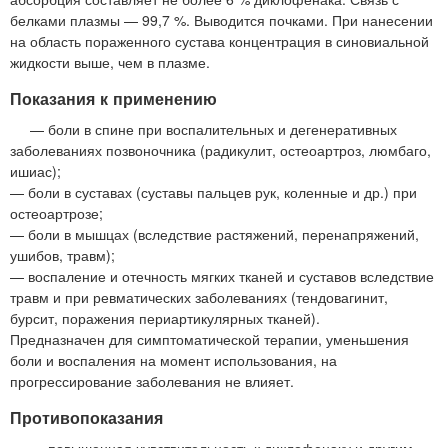
белками плазмы — 99,7 %. Выводится почками. При нанесении
на область пораженного сустава концентрация в синовиальной
жидкости выше, чем в плазме.
Показания к применению
— боли в спине при воспалительных и дегенеративных
заболеваниях позвоночника (радикулит, остеоартроз, люмбаго,
ишиас);
— боли в суставах (суставы пальцев рук, коленные и др.) при
остеоартрозе;
— боли в мышцах (вследствие растяжений, перенапряжений,
ушибов, травм);
— воспаление и отечность мягких тканей и суставов вследствие
травм и при ревматических заболеваниях (тендовагинит,
бурсит, поражения периартикулярных тканей).
Предназначен для симптоматической терапии, уменьшения
боли и воспаления на момент использования, на
прогрессирование заболевания не влияет.
Противопоказания
— повышенная чувствительность к диклофенаку и другим