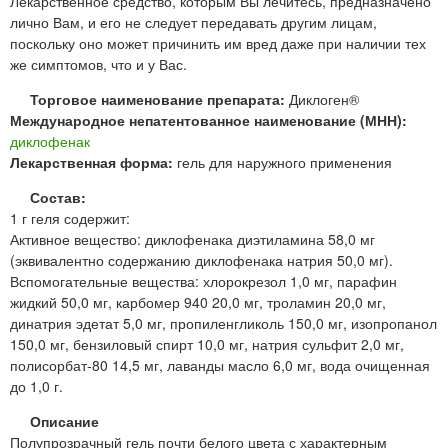
Лекарственное средство, которым Вы лечитесь, предназначено
лично Вам, и его не следует передавать другим лицам,
поскольку оно может причинить им вред даже при наличии тех
же симптомов, что и у Вас.
Торговое наименование препарата:
Диклоген®
Международное непатентованное наименование (МНН):
диклофенак
Лекарственная форма:
гель для наружного применения
Состав:
1 г геля содержит:
Активное вещество: диклофенака диэтиламина 58,0 мг
(эквивалентно содержанию диклофенака натрия 50,0 мг).
Вспомогательные вещества: хлорокрезол 1,0 мг, парафин
жидкий 50,0 мг, карбомер 940 20,0 мг, троламин 20,0 мг,
динатрия эдетат 5,0 мг, пропиленгликоль 150,0 мг, изопропанол
150,0 мг, бензиловый спирт 10,0 мг, натрия сульфит 2,0 мг,
полисорбат-80 14,5 мг, лаванды масло 6,0 мг, вода очищенная
до 1,0 г.
Описание
Полупрозрачный гель почти белого цвета с характерным