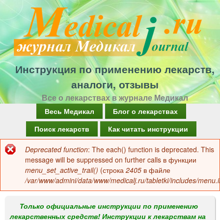
Перейти
к
основному
содержанию
Инструкция по применению лекарств,
аналоги, отзывы
Все о лекарствах в журнале Медикал
Г
Весь Медикал
Блог о лекарствах
л
Поиск лекарств
Как читать инструкции
а
Deprecated function
: The each() function is deprecated. This
Сообщение
в
message will be suppressed on further calls в функции
об
menu_set_active_trail()
(строка
2405
в файле
н
/var/www/admini/data/www/medicalj.ru/tabletki/includes/menu.i
ошибке
о
е
Только официальные инструкции по применению
лекарственных средств! Инструкции к лекарствам на