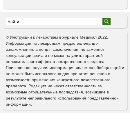
Ф
о
© Инструкции к лекарствам в журнале Медикал 2022.
р
Информация по лекарствам предоставлена для
ознакомления, а не для самолечения, не заменяет
м
консультации врача и не может служить гарантией
а
положительного эффекта лекарственного средства.
Приведенная научная информация является обобщающей и
п
не может быть использована для принятия решения о
о
возможности применения конкретного лекарственного
препарата. Редакция не несет ответственности за
и
возможные отрицательные последствия, возникшие в
с
результате неправильного использования представленной
информации.
к
а