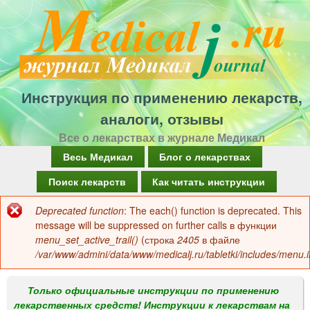
Перейти
к
основному
содержанию
Инструкция по применению лекарств,
аналоги, отзывы
Все о лекарствах в журнале Медикал
Г
Весь Медикал
Блог о лекарствах
л
Поиск лекарств
Как читать инструкции
а
Deprecated function
: The each() function is deprecated. This
Сообщение
в
message will be suppressed on further calls в функции
об
menu_set_active_trail()
(строка
2405
в файле
н
/var/www/admini/data/www/medicalj.ru/tabletki/includes/menu.i
ошибке
о
е
Только официальные инструкции по применению
лекарственных средств! Инструкции к лекарствам на