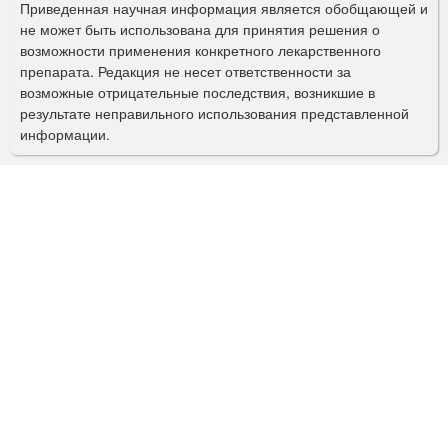
Приведенная научная информация является обобщающей и
п
не может быть использована для принятия решения о
о
возможности применения конкретного лекарственного
препарата. Редакция не несет ответственности за
и
возможные отрицательные последствия, возникшие в
с
результате неправильного использования представленной
информации.
к
а