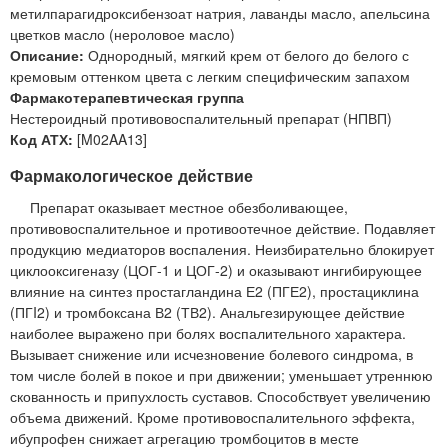
метилпарагидроксибензоат натрия, лаванды масло, апельсина
цветков масло (нероловое масло)
Описание:
Однородный, мягкий крем от белого до белого с
кремовым оттенком цвета с легким специфическим запахом
Фармакотерапевтическая группа
Нестероидный противовоспалительный препарат (НПВП)
Код АТХ:
[M02AA13]
Фармакологическое действие
Препарат оказывает местное обезболивающее,
противовоспалительное и противоотечное действие. Подавляет
продукцию медиаторов воспаления. Неизбирательно блокирует
циклооксигеназу (ЦОГ-1 и ЦОГ-2) и оказывают ингибирующее
влияние на синтез простагландина Е2 (ПГЕ2), простациклина
(ПГI2) и тромбоксана В2 (ТВ2). Анальгезирующее действие
наиболее выражено при болях воспалительного характера.
Вызывает снижение или исчезновение болевого синдрома, в
том числе болей в покое и при движении; уменьшает утреннюю
скованность и припухлость суставов. Способствует увеличению
объема движений. Кроме противовоспалительного эффекта,
ибупрофен снижает агрегацию тромбоцитов в месте