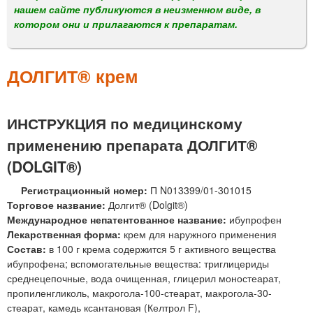
м
нашем сайте публикуются в неизменном виде, в
е
котором они и прилагаются к препаратам.
н
ю
ДОЛГИТ® крем
ИНСТРУКЦИЯ по медицинскому
применению препарата ДОЛГИТ®
(DOLGIT®)
Регистрационный номер:
П N013399/01-301015
Торговое название:
Долгит® (Dolgit®)
Международное непатентованное название:
ибупрофен
Лекарственная форма:
крем для наружного применения
Состав:
в 100 г крема содержится 5 г активного вещества
ибупрофена; вспомогательные вещества: триглицериды
среднецепочные, вода очищенная, глицерил моностеарат,
пропиленгликоль, макрогола-100-стеарат, макрогола-30-
стеарат, камедь ксантановая (Келтрол F),