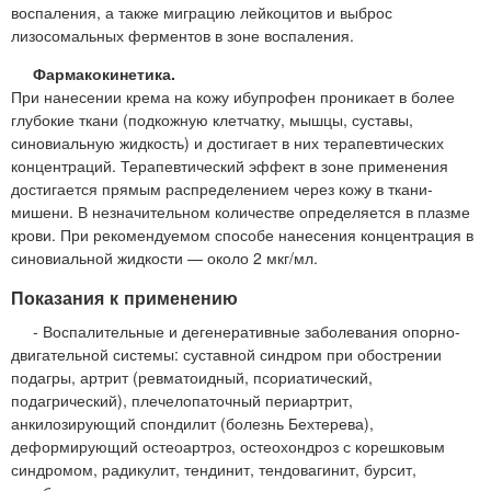
воспаления, а также миграцию лейкоцитов и выброс
лизосомальных ферментов в зоне воспаления.
Фармакокинетика.
При нанесении крема на кожу ибупрофен проникает в более
глубокие ткани (подкожную клетчатку, мышцы, суставы,
синовиальную жидкость) и достигает в них терапевтических
концентраций. Терапевтический эффект в зоне применения
достигается прямым распределением через кожу в ткани-
мишени. В незначительном количестве определяется в плазме
крови. При рекомендуемом способе нанесения концентрация в
синовиальной жидкости — около 2 мкг/мл.
Показания к применению
- Воспалительные и дегенеративные заболевания опорно-
двигательной системы: суставной синдром при обострении
подагры, артрит (ревматоидный, псориатический,
подагрический), плечелопаточный периартрит,
анкилозирующий спондилит (болезнь Бехтерева),
деформирующий остеоартроз, остеохондроз с корешковым
синдромом, радикулит, тендинит, тендовагинит, бурсит,