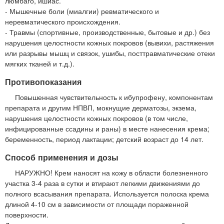
люмбаго, ишиас.
- Мышечные боли (миалгии) ревматического и
неревматического происхождения.
- Травмы (спортивные, производственные, бытовые и др.) без
нарушения целостности кожных покровов (вывихи, растяжения
или разрывы мышц и связок, ушибы, посттравматические отеки
мягких тканей и т.д.).
Противопоказания
Повышенная чувствительность к ибупрофену, компонентам
препарата и другим НПВП, мокнущие дерматозы, экзема,
нарушения целостности кожных покровов (в том числе,
инфицированные ссадины и раны) в месте нанесения крема;
беременность, период лактации; детский возраст до 14 лет.
Способ применения и дозы
НАРУЖНО! Крем наносят на кожу в области болезненного
участка 3-4 раза в сутки и втирают легкими движениями до
полного всасывания препарата. Используется полоска крема
длиной 4-10 см в зависимости от площади пораженной
поверхности.