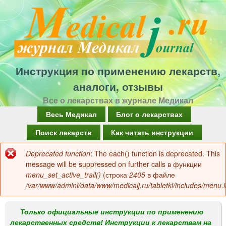
Перейти
к
основному
содержанию
Инструкция по применению лекарств,
аналоги, отзывы
Все о лекарствах в журнале Медикал
Г
Весь Медикал
Блог о лекарствах
л
Поиск лекарств
Как читать инструкции
а
Deprecated function
: The each() function is deprecated. This
Сообщение
в
message will be suppressed on further calls в функции
об
menu_set_active_trail()
(строка
2405
в файле
н
/var/www/admini/data/www/medicalj.ru/tabletki/includes/menu.i
ошибке
о
е
Только официальные инструкции по применению
лекарственных средств! Инструкции к лекарствам на