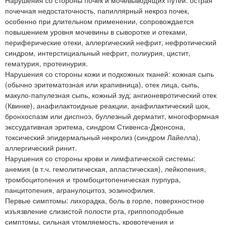
почечная недостаточность, папиллярный некроз почек,
особенно при длительном применении, сопровождается
повышением уровня мочевины в сыворотке и отеками,
периферические отеки, аллергический нефрит, нефротический
синдром, интерстициальный нефрит, полиурия, цистит,
гематурия, протеинурия.
Нарушения со стороны кожи и подкожных тканей: кожная сыпь
(обычно эритематозная или крапивница), отек лица, сыпь,
макуло-папулезная сыпь, кожный зуд; ангионевротический отек
(Квинке), анафилактоидные реакции, анафилактический шок,
бронхоспазм или диспноэ, буллезный дерматит, многоформная
экссудативная эритема, синдром Стивенса-Джонсона,
токсический эпидермальный некролиз (синдром Лайелла),
аллергический ринит.
Нарушения со стороны крови и лимфатической системы:
анемия (в т.ч. гемолитическая, апластическая), лейкопения,
тромбоцитопения и тромбоцитопеническая пурпура,
панцитопения, агранулоцитоз, эозинофилия.
Первые симптомы: лихорадка, боль в горле, поверхностное
изъязвление слизистой полости рта, гриппоподобные
симптомы, сильная утомляемость, кровотечения и