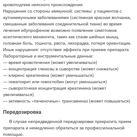
кровоподтеки неясного происхождения.
Нарушения со стороны иммунной: системы: у пациентов с
аутоиммунными заболеваниями (системная красная волчанка,
смешанные заболевания соединительной ткани) во время
лечения ибупрофеном возможно появление симптомов
асептического менингита, таких как спазм шейных мышц,
головная боль, тошнота, рвота, лихорадка, потеря ориентации.
Иные нарушения: отсутствие эффекта при приеме препарата
Лабораторные и инструментальные данные:
— время кровотечения (может увеличиваться)
— концентрация глюкозы в сыворотке (может снижаться)
— клиренс креатинина (может уменьшаться)
— гематокрит или гемоглобин (могут уменьшаться)
— сывороточная концентрация креатинина (может
увеличиваться)
— активность «печеночных» трансаминаз (может повышаться)
Передозировка
В случае непредвиденной передозировки прекратить прием
препарата и немедленно обратиться за профессиональной
помощью.