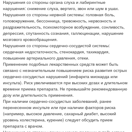
Нарушения со стороны органа слуха и лабиринтные
нарушения: снижение слуха, вертиго, звон или шум в ушах.
Нарушения со стороны нервной системы: головная боль,
головокружение, бессонница, тревожность, нервозность и
раздражительность, психомоторное возбуждение, сонливость,
депрессия, спутанность сознания, галлюцинации, нарушение
мозгового кровообращения.
Нарушения со стороны сердечно-сосудистой системы:
сердечная недостаточность, стенокардия, тахикардия,
повышение артериального давления, отеки.
Применение подобных лекарственных средств может быть
связано с незначительным повышением риска развития острых
сердечно-сосудистых нарушений (инфаркта миокарда или
инсульта). Риск увеличивается при высоких дозах и длительном
времени приема препарата. Не превышайте рекомендованную
дозу или длительность применения.
При наличии сердечно-сосудистых заболеваний, ранее
перенесенном инсульте или при наличии факторов риска
(например, высокое давление, сахарный диабет, высокий
уровень холестерина, курение) следует обсудить прием
препарата с врачом.
Нарушения со стороны почек и мочевыводящих путей: острая