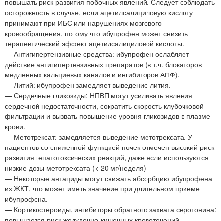
повышать риск развития побочных явлений. Следует соблюдать
осторожность в случае, если ацетилсалициловую кислоту
принимают при ИБС или нарушениях мозгового
кровообращения, потому что ибупрофен может снизить
терапевтический эффект ацетилсалициловой кислоты.
— Антигипертензивные средства: ибупрофен ослабляет
действие антигипертензивных препаратов (в т.ч. блокаторов
медленных кальциевых каналов и ингибиторов АПФ).
— Литий: ибупрофен замедляет выведение лития.
— Сердечные гликозиды: НПВП могут усиливать явления
сердечной недостаточности, сократить скорость клубочковой
фильтрации и вызвать повышение уровня гликозидов в плазме
крови.
— Метотрексат: замедляется выведение метотрексата. У
пациентов со сниженной функцией почек отмечен высокий риск
развития гепатотоксических реакций, даже если используются
низкие дозы метотрексата (< 20 мг/неделя).
— Некоторые антациды могут снижать абсорбцию ибупрофена
из ЖКТ, что может иметь значение при длительном приеме
ибупрофена.
— Кортикостероиды, ингибиторы обратного захвата серотонина:
повышается риск желудочно-кишечных кровотечений.