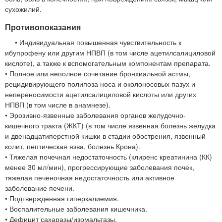
сухожилий.
Противопоказания
• Индивидуальная повышенная чувствительность к
ибупрофену или другим НПВП (в том числе ацетилсалициловой
кислоте), а также к вспомогательным компонентам препарата.
• Полное или неполное сочетание бронхиальной астмы,
рецидивирующего полипоза носа и околоносовых пазух и
непереносимости ацетилсалициловой кислоты или других
НПВП (в том числе в анамнезе).
• Эрозивно-язвенные заболевания органов желудочно-
кишечного тракта (ЖКТ) (в том числе язвенная болезнь желудка
и двенадцатиперстной кишки в стадии обострения, язвенный
колит, пептическая язва, болезнь Крона).
• Тяжелая почечная недостаточность (клиренс креатинина (КК)
менее 30 мл/мин), прогрессирующие заболевания почек,
тяжелая печеночная недостаточность или активное
заболевание печени.
• Подтвержденная гиперкалиемия.
• Воспалительные заболевания кишечника.
• Дефицит сахаразы/изомальтазы.