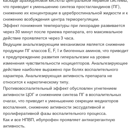
что приводит к уменьшению синтеза простагландинов (ПГ),
снижению их концентрации в цереброспинальной жидкости и к
снижению возбуждения центра терморегуляции.
Эффект понижения температуры при лихорадке развивается
через 30 минут после приема препарата, его максимальное
действие проявляется через 3 часа.
Ведущим анальгезирующим механизмом является снижение
продукции ПГ классов E, F, I и биогенных аминов, что приводит
к предупреждению развития гиперальгезии на уровне
изменения чувствительности ноцицепторов. Анальгезирующее
действие наиболее выражено при болях воспалительного
характера. Анальгезирующая активность препарата не
относится к наркотическому типу.
Противовоспалительный эффект обусловлен угнетением
активности ЦОГ и снижением синтеза ПГ в воспалительных
очагах, что приводит к уменьшению секреции медиаторов
воспаления, снижению активности экссудативной и
пролиферативной фазы воспалительного процесса.
Как и все НПВП, ибупрофен проявляет антиагрегантную
активность.