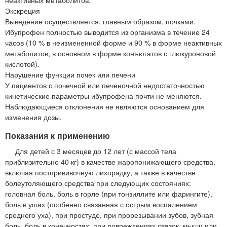
Экскреция
Выведение осуществляется, главным образом, почками.
Ибупрофен полностью выводится из организма в течение 24
часов (10 % в неизмененной форме и 90 % в форме неактивных
метаболитов, в основном в форме конъюгатов с глюкуроновой
кислотой).
Нарушение функции почек или печени
У пациентов с почечной или печеночной недостаточностью
кинетические параметры ибупрофена почти не меняются.
Наблюдающиеся отклонения не являются основанием для
изменения дозы.
Показания к применению
Для детей с 3 месяцев до 12 лет (с массой тела
приблизительно 40 кг) в качестве жаропонижающего средства,
включая постпрививочную лихорадку, а также в качестве
болеутоляющего средства при следующих состояниях:
головная боль, боль в горле (при тонзиллите или фарингите),
боль в ушах (особенно связанная с острым воспалением
среднего уха), при простуде, при прорезывании зубов, зубная
боль, боль в конечностях, при повреждениях связок, мышц или