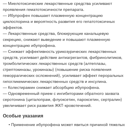
— Миелотоксические лекарственные средства усиливают
проявления гематотоксичности препарата.
— Ибупрофен повышает плазменную концентрацию
циклоспорина и вероятность развития его гепатотоксичных
эффектов.
— Лекарственные средства, блокирующие канальцевую
секрецию, снижают выведение и повышают плазменную
концентрацию ибупрофена.
— Снижает эффективность урикозурических лекарственных
средств, усиливает действие антиагрегантов, фибринолитиков,
тромболитических лекарственных средств (алтеплазы,
стрептокиназы, урокиназы) (повышение риска появления
геморрагических осложнений), усиливает эффект пероральных
гипогликемических лекарственных средств и инсулина.
— Колестирамин снижает абсорбцию ибупрофена.
— Одновременный прием с ингибиторами обратного захвата
серотонина (циталопрам, флуоксетин, пароксетин, сертралин)
увеличивает риск развития ЖКТ-кровотечений.
Особые указания
• Применение ибупрофена может явиться причиной тяжелых