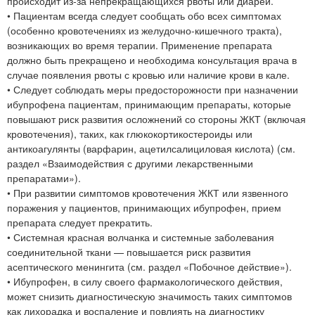
происходит из-за непрекращающихся рвоты или диареи.
• Пациентам всегда следует сообщать обо всех симптомах
(особенно кровотечениях из желудочно-кишечного тракта),
возникающих во время терапии. Применение препарата
должно быть прекращено и необходима консультация врача в
случае появления рвоты с кровью или наличие крови в кале.
• Следует соблюдать меры предосторожности при назначении
ибупрофена пациентам, принимающим препараты, которые
повышают риск развития осложнений со стороны ЖКТ (включая
кровотечения), таких, как глюкокортикостероиды или
антикоагулянты (варфарин, ацетилсалициловая кислота) (см.
раздел «Взаимодействия с другими лекарственными
препаратами»).
• При развитии симптомов кровотечения ЖКТ или язвенного
поражения у пациентов, принимающих ибупрофен, прием
препарата следует прекратить.
• Системная красная волчанка и системные заболевания
соединительной ткани — повышается риск развития
асептического менингита (см. раздел «Побочное действие»).
• Ибупрофен, в силу своего фармакологического действия,
может снизить диагностическую значимость таких симптомов
как лихорадка и воспаление и повлиять на диагностику