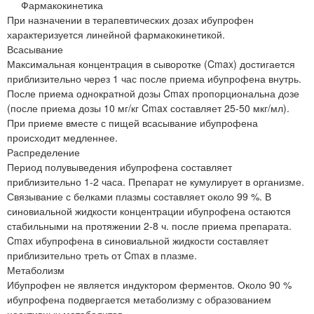
Фармакокинетика
При назначении в терапевтических дозах ибупрофен
характеризуется линейной фармакокинетикой.
Всасывание
Максимальная концентрация в сыворотке (Cmax) достигается
приблизительно через 1 час после приема ибупрофена внутрь.
После приема однократной дозы Cmax пропорциональна дозе
(после приема дозы 10 мг/кг Cmax составляет 25-50 мкг/мл).
При приеме вместе с пищей всасывание ибупрофена
происходит медленнее.
Распределение
Период полувыведения ибупрофена составляет
приблизительно 1-2 часа. Препарат не кумулирует в организме.
Связывание с белками плазмы составляет около 99 %. В
синовиальной жидкости концентрации ибупрофена остаются
стабильными на протяжении 2-8 ч. после приема препарата.
Cmax ибупрофена в синовиальной жидкости составляет
приблизительно треть от Cmax в плазме.
Метаболизм
Ибупрофен не является индуктором ферментов. Около 90 %
ибупрофена подвергается метаболизму с образованием
неактивных метаболитов.