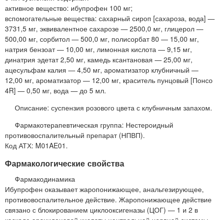
активное вещество: ибупрофен 100 мг;
вспомогательные вещества: сахарный сироп [сахароза, вода] —
3731,5 мг, эквивалентное сахарозе — 2500,0 мг, глицерол —
500,00 мг, сорбитол — 500,0 мг, полисорбат 80 — 15,00 мг,
натрия бензоат — 10,00 мг, лимонная кислота — 9,15 мг,
динатрия эдетат 2,50 мг, камедь ксантановая — 25,00 мг,
ацесульфам калия — 4,50 мг, ароматизатор клубничный —
12,00 мг, ароматизатор — 12,00 мг, краситель пунцовый [Понсо
4R] — 0,50 мг, вода — до 5 мл.
Описание: суспензия розового цвета с клубничным запахом.
Фармакотерапевтическая группа: Нестероидный
противовоспалительный препарат (НПВП).
Код АТХ: M01AE01.
Фармакологические свойства
Фармакодинамика
Ибупрофен оказывает жаропонижающее, анальгезирующее,
противовоспалительное действие. Жаропонижающее действие
связано с блокированием циклооксигеназы (ЦОГ) — 1 и 2 в
каскаде арахидоновой кислоты центральной нервной системы,