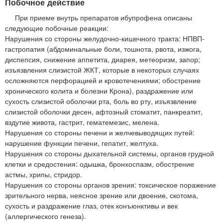
Побочное действие
При приеме внутрь препаратов ибупрофена описаны
следующие побочные реакции:
Нарушения со стороны желудочно-кишечного тракта: НПВП-
гастропатия (абдоминальные боли, тошнота, рвота, изжога,
диспепсия, снижение аппетита, диарея, метеоризм, запор;
изъязвления слизистой ЖКТ, которые в некоторых случаях
осложняются перфорацией и кровотечениями; обострение
хронического колита и болезни Крона), раздражение или
сухость слизистой оболочки рта, боль во рту, изъязвление
слизистой оболочки десен, афтозный стоматит, панкреатит,
вздутие живота, гастрит, гематемезис, мелена.
Нарушения со стороны печени и желчевыводящих путей:
нарушение функции печени, гепатит, желтуха.
Нарушения со стороны дыхательной системы, органов грудной
клетки и средостения: одышка, бронхоспазм, обострение
астмы, хрипы, стридор.
Нарушения со стороны органов зрения: токсическое поражение
зрительного нерва, неясное зрение или двоение, скотома,
сухость и раздражение глаз, отек конъюнктивы и век
(аллергического генеза).