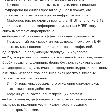
— Циклоспорин и препараты золота усиливают влияние
ибупрофена на синтез простагландинов в почках, что
проявляется повышением риска нефротоксичности.
— Мифепристон: не следует назначать НПВП в течение 8-12
дней после терапии мифепристоном, так как НПВП могут
снизить эффект мифепристона.
— Диуретики: снижается эффект тиазидных диуретиков.
— Повышенный риск развития гемартроза и гематом у ВИЧ-
положительных пациентов и пациентов с гемофилией,
одновременно получающих зидовудин и ибупрофен.
— Индукторы микросомального окисления (фенитоин, этанол,
барбитураты, рифампицин, фенилбутазон, трициклические
антидепрессанты) увеличивают продукцию гидроксилированных
активных метаболитов, повышая риск развития тяжелых
гепатотоксических реакций.
— Ингибиторы микросомального окисления снижают риск
гепатотоксического действия.
— Кофеин усиливает анальгезирующий эффект.
— Цефамандол, цефоперазон, цефотетан, вальпроевая
кислота, пликамицин увеличивают частоту развития
гипопротромбинемии.