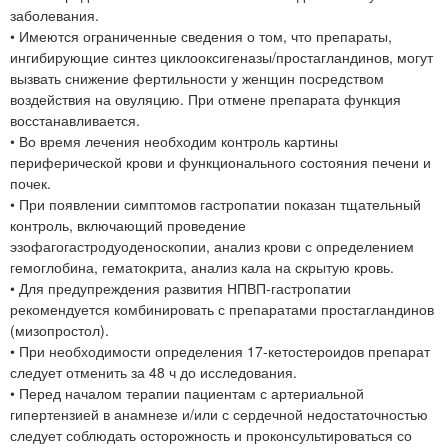
заболевания.
• Имеются ограниченные сведения о том, что препараты,
ингибирующие синтез циклооксигеназы/простагландинов, могут
вызвать снижение фертильности у женщин посредством
воздействия на овуляцию. При отмене препарата функция
восстанавливается.
• Во время лечения необходим контроль картины
периферической крови и функционального состояния печени и
почек.
• При появлении симптомов гастропатии показан тщательный
контроль, включающий проведение
эзофагогастродуоденоскопии, анализ крови с определением
гемоглобина, гематокрита, анализ кала на скрытую кровь.
• Для предупреждения развития НПВП-гастропатии
рекомендуется комбинировать с препаратами простагландинов
(мизопростол).
• При необходимости определения 17-кетостероидов препарат
следует отменить за 48 ч до исследования.
• Перед началом терапии пациентам с артериальной
гипертензией в анамнезе и/или с сердечной недостаточностью
следует соблюдать осторожность и проконсультироваться со