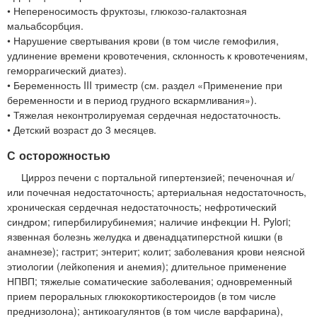
• Непереносимость фруктозы, глюкозо-галактозная
мальабсорбция.
• Нарушение свертывания крови (в том числе гемофилия,
удлинение времени кровотечения, склонность к кровотечениям,
геморрагический диатез).
• Беременность III триместр (см. раздел «Применение при
беременности и в период грудного вскармливания»).
• Тяжелая неконтролируемая сердечная недостаточность.
• Детский возраст до 3 месяцев.
С осторожностью
Цирроз печени с портальной гипертензией; печеночная и/
или почечная недостаточность; артериальная недостаточность,
хроническая сердечная недостаточность; нефротический
синдром; гипербилирубинемия; наличие инфекции H. Pylori;
язвенная болезнь желудка и двенадцатиперстной кишки (в
анамнезе); гастрит; энтерит; колит; заболевания крови неясной
этиологии (лейкопения и анемия); длительное применение
НПВП; тяжелые соматические заболевания; одновременный
прием пероральных глюкокортикостероидов (в том числе
преднизолона); антикоагулянтов (в том числе варфарина),