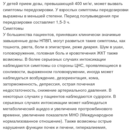
У детей прием дозы, превышающей 400 мг/кг, может вызвать
симптомы передозировки. У взрослых симптомы передозировки
выражены в меньшей степени. Период полувыведения при
передозировке составляет 1,5-3 ч.
Симптомы
У большинства пациентов, принявших клинически значимые
завышенные дозы НПВП, могут развиться такие симптомы, как
тошнота, рвота, боли в эпигастрии, реже диарея. Шум в ушах,
головокружение, головная боль и кровотечения ЖКТ также
возможны. В более серьезных случаях интоксикации
наблюдаются симптомы со стороны ЦНС, проявляющиеся в
сонливости, выраженном головокружении, иногда может
наблюдаться возбуждение, дезориентация, кома,
заторможенность, депрессия, острая почечная
недостаточность, снижение артериального давления. В
некоторых случаях у пациентов наблюдаются судороги. В
серьезных случаях интоксикации может наблюдаться
метаболический ацидоз и увеличение протромбинового
времени, увеличение показателя МНО (Международное
нормализованное отношение). Также возможны острые
нарушения функции почек и печени, гиперкалиемия,