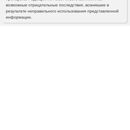
и
возможные отрицательные последствия, возникшие в
с
результате неправильного использования представленной
информации.
к
а