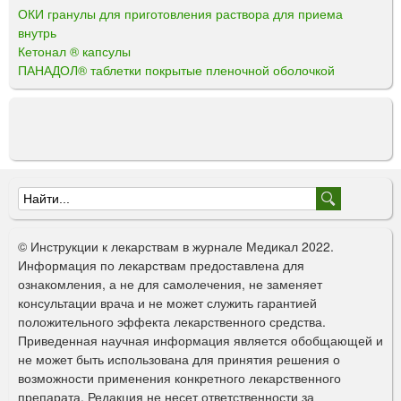
ОКИ гранулы для приготовления раствора для приема
внутрь
Кетонал ® капсулы
ПАНАДОЛ® таблетки покрытые пленочной оболочкой
Ф
о
© Инструкции к лекарствам в журнале Медикал 2022.
р
Информация по лекарствам предоставлена для
ознакомления, а не для самолечения, не заменяет
м
консультации врача и не может служить гарантией
а
положительного эффекта лекарственного средства.
Приведенная научная информация является обобщающей и
п
не может быть использована для принятия решения о
о
возможности применения конкретного лекарственного
препарата. Редакция не несет ответственности за