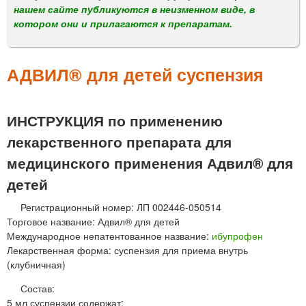
м
нашем сайте публикуются в неизменном виде, в
е
котором они и прилагаются к препаратам.
н
ю
АДВИЛ® для детей суспензия
ИНСТРУКЦИЯ по применению
лекарственного препарата для
медицинского применения Адвил® для
детей
Регистрационный номер: ЛП 002446-050514
Торговое название: Адвил® для детей
Международное непатентованное название:
ибупрофен
Лекарственная форма: суспензия для приема внутрь
(клубничная)
Состав:
5 мл суспензии содержат: