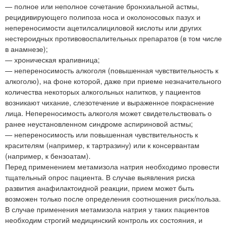
— полное или неполное сочетание бронхиальной астмы,
рецидивирующего полипоза носа и околоносовых пазух и
непереносимости ацетилсалициловой кислоты или других
нестероидных противовоспалительных препаратов (в том числе
в анамнезе);
— хроническая крапивница;
— непереносимость алкоголя (повышенная чувствительность к
алкоголю), на фоне которой, даже при приеме незначительного
количества некоторых алкогольных напитков, у пациентов
возникают чихание, слезотечение и выраженное покраснение
лица. Непереносимость алкоголя может свидетельствовать о
ранее неустановленном синдроме аспириновой астмы;
— непереносимость или повышенная чувствительность к
красителям (например, к тартразину) или к консервантам
(например, к бензоатам).
Перед применением метамизола натрия необходимо провести
тщательный опрос пациента. В случае выявления риска
развития анафилактоидной реакции, прием может быть
возможен только после определения соотношения риск/польза.
В случае применения метамизола натрия у таких пациентов
необходим строгий медицинский контроль их состояния, и