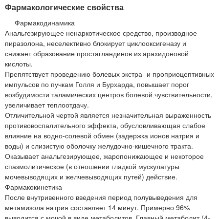
Фармакологические свойства
Фармакодинамика
Анальгезирующее ненаркотическое средство, производное
пиразолона, неселективно блокирует циклооксигеназу и
снижает образование простагландинов из арахидоновой
кислоты.
Препятствует проведению болевых экстра- и проприоцептивных
импульсов по пучкам Голля и Бурхарда, повышает порог
возбудимости таламических центров болевой чувствительности,
увеличивает теплоотдачу.
Отличительной чертой является незначительная выраженность
противовоспалительного эффекта, обусловливающая слабое
влияние на водно-солевой обмен (задержка ионов натрия и
воды) и слизистую оболочку желудочно-кишечного тракта.
Оказывает анальгезирующее, жаропонижающее и некоторое
спазмолитическое (в отношении гладкой мускулатуры
мочевыводящих и желчевыводящих путей) действие.
Фармакокинетика
После внутривенного введения период полувыведения для
метамизола натрия составляет 14 минут. Примерно 96%
выводится с мочой в виде метаболитов. Главный метаболит (4-