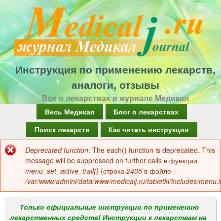
Перейти
к
основному
содержанию
Инструкция по применению лекарств,
аналоги, отзывы
Все о лекарствах в журнале Медикал
Г
Весь Медикал
Блог о лекарствах
л
Поиск лекарств
Как читать инструкции
а
Deprecated function
: The each() function is deprecated. This
Сообщение
в
message will be suppressed on further calls в функции
об
menu_set_active_trail()
(строка
2405
в файле
н
/var/www/admini/data/www/medicalj.ru/tabletki/includes/menu.i
ошибке
о
е
Только официальные инструкции по применению
лекарственных средств! Инструкции к лекарствам на