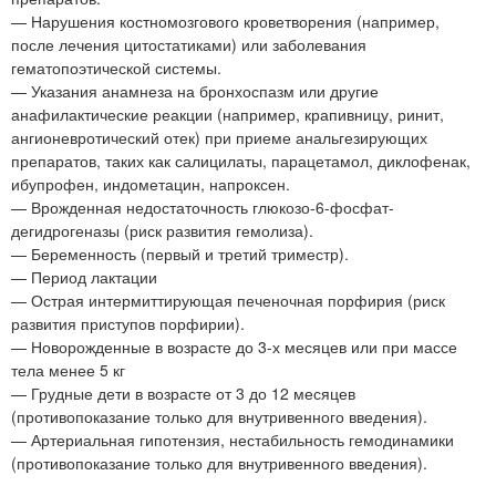
— Нарушения костномозгового кроветворения (например,
после лечения цитостатиками) или заболевания
гематопоэтической системы.
— Указания анамнеза на бронхоспазм или другие
анафилактические реакции (например, крапивницу, ринит,
ангионевротический отек) при приеме анальгезирующих
препаратов, таких как салицилаты, парацетамол, диклофенак,
ибупрофен, индометацин, напроксен.
— Врожденная недостаточность глюкозо-6-фосфат-
дегидрогеназы (риск развития гемолиза).
— Беременность (первый и третий триместр).
— Период лактации
— Острая интермиттирующая печеночная порфирия (риск
развития приступов порфирии).
— Новорожденные в возрасте до 3-х месяцев или при массе
тела менее 5 кг
— Грудные дети в возрасте от 3 до 12 месяцев
(противопоказание только для внутривенного введения).
— Артериальная гипотензия, нестабильность гемодинамики
(противопоказание только для внутривенного введения).