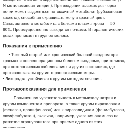
N-метиламиноантипирин). При введении высоких доз через
почки может выделяться нетоксичный метаболит (рубазоновая
кислота), способная окрашивать мочу в красный цвет.
Связь активного метаболита с белками плазмы крови — 50-
60%. Преимущественно выводится почками. В терапевтических
дозах проникает в грудное молоко.
Показания к применению
• Тяжелый острый или хронический болевой синдром при
травмах и послеоперационном болевом синдроме, при коликах,
при онкологических заболеваниях и других состояниях, где
противопоказаны другие терапевтические меры.
• Лихорадка, устойчивая к другим методам лечения.
Противопоказания для применения
— Повышенная чувствительность к метамизолу натрия и
другим компонентам препарата, а также другим пиразолонам
(феназон, пропифеназон) или к пиразолидинам (фенилбутазон,
оксифенбутазон), включая, например, указания анамнеза на
развитие агранулоцитоза при приеме одного из этих
препаратов.