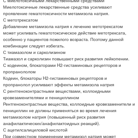
С миелотоксичными лекарственными средствами
Миелотоксичные лекарственные средства усиливают
проявление гематотоксичности метамизола натрия.
С метотрексатом
Добавление метамизола натрия к лечению метотрексатом
может усиливать гематотоксическое действие метотрексата,
особенно у пациентов пожилого возраста. Поэтому данной
комбинации следует избегать.
С тиамазолом и сарколизином
Тиамазол и сарколизин повышают риск развития лейкопении.
С кодеином, блокаторами H2-гистаминовых рецепторов и
пропранололом
Кодеин, блокаторы H2-гистаминовых рецепторов и
пропранолол усиливают эффекты метамизола натрия
С рентгеноконтрастными веществами, коллоидными
кровезаменителями и пенициллином
Рентгеноконтрастные вещества, коллоидные кровезаменители и
пенициллин не должны применяться во время лечения
метамизолом натрия (повышенный риск развития
анафилактических/анафилактоидных реакций).
С ацетилсалициловой кислотой
При совместном применении метамизол натрия может