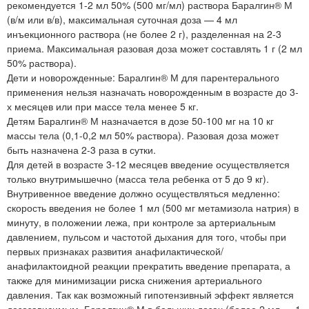
рекомендуется 1-2 мл 50% (500 мг/мл) раствора Баралгин® М
(в/м или в/в), максимальная суточная доза — 4 мл
инъекционного раствора (не более 2 г), разделенная на 2-3
приема. Максимальная разовая доза может составлять 1 г (2 мл
50% раствора).
Дети и новорожденные: Баралгин® М для парентерального
применения нельзя назначать новорожденным в возрасте до 3-
х месяцев или при массе тела менее 5 кг.
Детям Баралгин® М назначается в дозе 50-100 мг на 10 кг
массы тела (0,1-0,2 мл 50% раствора). Разовая доза может
быть назначена 2-3 раза в сутки.
Для детей в возрасте 3-12 месяцев введение осуществляется
только внутримышечно (масса тела ребенка от 5 до 9 кг).
Внутривенное введение должно осуществляться медленно:
скорость введения не более 1 мл (500 мг метамизола натрия) в
минуту, в положении лежа, при контроле за артериальным
давлением, пульсом и частотой дыхания для того, чтобы при
первых признаках развития анафилактической/
анафилактоидной реакции прекратить введение препарата, а
также для минимизации риска снижения артериального
давления. Так как возможный гипотензивный эффект является
дозозависимым, Баралгин® М в больших дозах (более 2 мл — 1