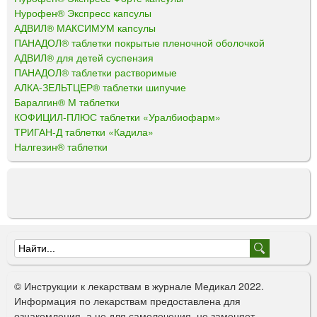
Нурофен® Экспресс капсулы
АДВИЛ® МАКСИМУМ капсулы
ПАНАДОЛ® таблетки покрытые пленочной оболочкой
АДВИЛ® для детей суспензия
ПАНАДОЛ® таблетки растворимые
АЛКА-ЗЕЛЬТЦЕР® таблетки шипучие
Баралгин® М таблетки
КОФИЦИЛ-ПЛЮС таблетки «Уралбиофарм»
ТРИГАН-Д таблетки «Кадила»
Налгезин® таблетки
Ф
о
© Инструкции к лекарствам в журнале Медикал 2022.
р
Информация по лекарствам предоставлена для
ознакомления, а не для самолечения, не заменяет