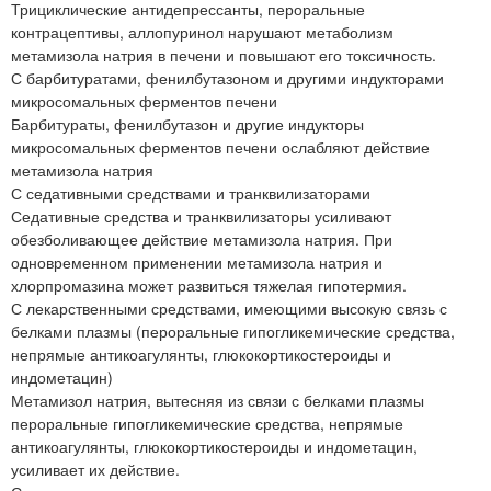
Трициклические антидепрессанты, пероральные
контрацептивы, аллопуринол нарушают метаболизм
метамизола натрия в печени и повышают его токсичность.
С барбитуратами, фенилбутазоном и другими индукторами
микросомальных ферментов печени
Барбитураты, фенилбутазон и другие индукторы
микросомальных ферментов печени ослабляют действие
метамизола натрия
С седативными средствами и транквилизаторами
Седативные средства и транквилизаторы усиливают
обезболивающее действие метамизола натрия. При
одновременном применении метамизола натрия и
хлорпромазина может развиться тяжелая гипотермия.
С лекарственными средствами, имеющими высокую связь с
белками плазмы (пероральные гипогликемические средства,
непрямые антикоагулянты, глюкокортикостероиды и
индометацин)
Метамизол натрия, вытесняя из связи с белками плазмы
пероральные гипогликемические средства, непрямые
антикоагулянты, глюкокортикостероиды и индометацин,
усиливает их действие.