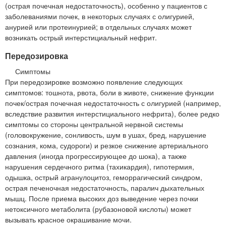
(острая почечная недостаточность), особенно у пациентов с
заболеваниями почек, в некоторых случаях с олигурией,
анурией или протеинурией; в отдельных случаях может
возникать острый интерстициальный нефрит.
Передозировка
Симптомы
При передозировке возможно появление следующих
симптомов: тошнота, рвота, боли в животе, снижение функции
почек/острая почечная недостаточность с олигурией (например,
вследствие развития интерстициального нефрита), более редко
симптомы со стороны центральной нервной системы
(головокружение, сонливость, шум в ушах, бред, нарушение
сознания, кома, судороги) и резкое снижение артериального
давления (иногда прогрессирующее до шока), а также
нарушения сердечного ритма (тахикардия), гипотермия,
одышка, острый агранулоцитоз, геморрагический синдром,
острая печеночная недостаточность, паралич дыхательных
мышц. После приема высоких доз выведение через почки
нетоксичного метаболита (рубазоновой кислоты) может
вызывать красное окрашивание мочи.