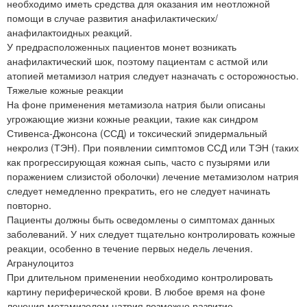
необходимо иметь средства для оказания им неотложной
помощи в случае развития анафилактических/
анафилактоидных реакций.
У предрасположенных пациентов монет возникать
анафилактический шок, поэтому пациентам с астмой или
атопией метамизол натрия следует назначать с осторожностью.
Тяжелые кожные реакции
На фоне применения метамизола натрия были описаны
угрожающие жизни кожные реакции, такие как синдром
Стивенса-Джонсона (ССД) и токсический эпидермальный
некролиз (ТЭН). При появлении симптомов ССД или ТЭН (таких
как прогрессирующая кожная сыпь, часто с пузырями или
поражением слизистой оболочки) лечение метамизолом натрия
следует немедленно прекратить, его не следует начинать
повторно.
Пациенты должны быть осведомлены о симптомах данных
заболеваний. У них следует тщательно контролировать кожные
реакции, особенно в течение первых недель лечения.
Агранулоцитоз
При длительном применении необходимо контролировать
картину периферической крови. В любое время на фоне
лечения метамизолом натрия возможно развитие