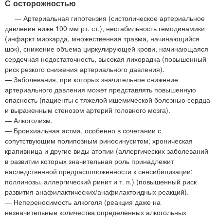
С осторожностью
— Артериальная гипотензия (систолическое артериальное
давление ниже 100 мм рт. ст.), нестабильность гемодинамики
(инфаркт миокарда, множественная травма, начинающийся
шок), снижение объема циркулирующей крови, начинающаяся
сердечная недостаточность, высокая лихорадка (повышенный
риск резкого снижения артериального давления).
— Заболевания, при которых значительное снижение
артериального давления может представлять повышенную
опасность (пациенты с тяжелой ишемической болезнью сердца
и выраженным стенозом артерий головного мозга).
— Алкоголизм.
— Бронхиальная астма, особенно в сочетании с
сопутствующим полипозным риносинуситом; хроническая
крапивница и другие виды атопии (аллергических заболеваний
в развитии которых значительная роль принадлежит
наследственной предрасположенности к сенсибилизации:
поллинозы, аллергический ринит и т. п.) (повышенный риск
развития анафилактических/анафилактоидных реакций).
— Непереносимость алкоголя (реакция даже на
незначительные количества определенных алкогольных