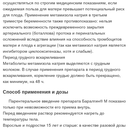
осуществляться по строгим медицинским показаниям, если
ожидаемая польза для матери превышает потенциальный риск
для плода. Применение метамизола натрия в третьем
триместре беременности также противопоказано: нельзя
исключить возможность преждевременного закрытия
артериального (боталлова) протока и перинатальных
осложнений вследствие влияния на способность тромбоцитов
матери и плода к агрегации (так как метамизол натрия является
ингибитором циклооксигеназы, хотя и слабым).
Период грудного вскармливания
Метаболиты метамизола натрия выделяются с грудным
молоком. В случае применения препарата в период грудного
вскармливания, кормление грудью должно быть прекращено,
как минимум, на 48 ч.
Способ применения и дозы
Парентеральное введение препарата Баралгин® М показано
только при невозможности его приема внутрь.
Перед введением раствор рекомендуется нагреть до
температуры тела.
Взрослые и подростки 15 лет и старше: в качестве разовой дозы