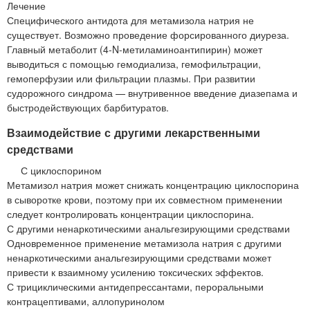
Лечение
Специфического антидота для метамизола натрия не
существует. Возможно проведение форсированного диуреза.
Главный метаболит (4-N-метиламиноантипирин) может
выводиться с помощью гемодиализа, гемофильтрации,
гемоперфузии или фильтрации плазмы. При развитии
судорожного синдрома — внутривенное введение диазепама и
быстродействующих барбитуратов.
Взаимодействие с другими лекарственными
средствами
С циклоспорином
Метамизол натрия может снижать концентрацию циклоспорина
в сыворотке крови, поэтому при их совместном применении
следует контролировать концентрации циклоспорина.
С другими ненаркотическими анальгезирующими средствами
Одновременное применение метамизола натрия с другими
ненаркотическими анальгезирующими средствами может
привести к взаимному усилению токсических эффектов.
С трициклическими антидепрессантами, пероральными
контрацептивами, аллопуринолом