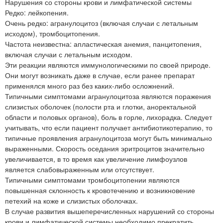
Нарушения со стороны крови и лимфатической системы
Редко: лейкопения.
Очень редко: агранулоцитоз (включая случаи с летальным
исходом), тромбоцитопения.
Частота неизвестна: апластическая анемия, панцитопения,
включая случаи с летальным исходом.
Эти реакции являются иммунологическими по своей природе.
Они могут возникать даже в случае, если ранее препарат
применялся много раз без каких-либо осложнений.
Типичными симптомами агранулоцитоза являются поражения
слизистых оболочек (полости рта и глотки, аноректальной
области и половых органов), боль в горле, лихорадка. Следует
учитывать, что если пациент получает антибиотикотерапию, то
типичные проявления агранулоцитоза могут быть минимально
выраженными. Скорость оседания эритроцитов значительно
увеличивается, в то время как увеличение лимфоузлов
является слабовыраженным или отсутствует.
Типичными симптомами тромбоцитопении являются
повышенная склонность к кровотечению и возникновение
петехий на коже и слизистых оболочках.
В случае развития вышеперечисленных нарушений со стороны
крови и лимфатической системы необходимо прекратить