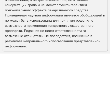
м
консультации врача и не может служить гарантией
а
положительного эффекта лекарственного средства.
Приведенная научная информация является обобщающей и
п
не может быть использована для принятия решения о
о
возможности применения конкретного лекарственного
препарата. Редакция не несет ответственности за
и
возможные отрицательные последствия, возникшие в
с
результате неправильного использования представленной
информации.
к
а