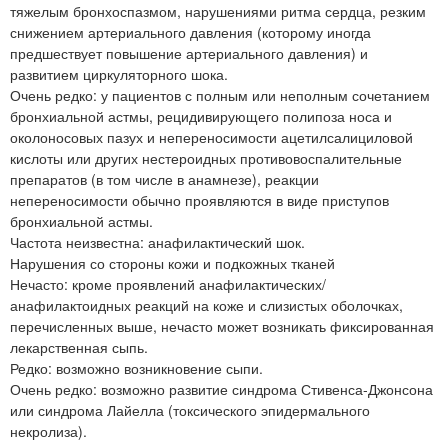
тяжелым бронхоспазмом, нарушениями ритма сердца, резким
снижением артериального давления (которому иногда
предшествует повышение артериального давления) и
развитием циркуляторного шока.
Очень редко: у пациентов с полным или неполным сочетанием
бронхиальной астмы, рецидивирующего полипоза носа и
околоносовых пазух и непереносимости ацетилсалициловой
кислоты или других нестероидных противовоспалительные
препаратов (в том числе в анамнезе), реакции
непереносимости обычно проявляются в виде приступов
бронхиальной астмы.
Частота неизвестна: анафилактический шок.
Нарушения со стороны кожи и подкожных тканей
Нечасто: кроме проявлений анафилактических/
анафилактоидных реакций на коже и слизистых оболочках,
перечисленных выше, нечасто может возникать фиксированная
лекарственная сыпь.
Редко: возможно возникновение сыпи.
Очень редко: возможно развитие синдрома Стивенса-Джонсона
или синдрома Лайелла (токсического эпидермального
некролиза).