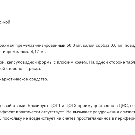
очкой
рахмал прежелатинизированный 50,0 мг, калия сорбат 0,6 мг, повид
, гипромеллоза 4,17 мг.
ой, капсуловидной формы с плоским краем. На одной стороне табл
гой стороне — риска.
аркотическое средство.
свойствами. Блокирует ЦОГ1 и ЦОГ2 преимущественно в ЦНС, во
эффект практически отсутствует. Не вызывает раздражения слизис
, поскольку не воздействует на синтез простагландинов в перифер