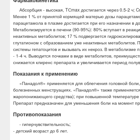
Фармакокинетика
Абсорбция - высокая, TСmax достигается через 0.5-2 ч; 
Менее 1 % от принятой кормящей матерью дозы парацетамо
парацетамола в плазме достигается при его назначении в доз
Метаболизируется в печени (90-95%): 80% вступает в реакц
неактивных метаболитов; 17 % подвергается гидроксилиров
глутатионом с образованием уже неактивных метаболитов. 
системы гепатоцитов и вызывать их некроз. В метаболизме 
- 1-4 ч. Выводится почками в виде метаболитов, преимущес
снижается клиренс препарата и увеличивается период полу
Показания к применению
«Панадол®» применяется для облегчения головной боли, м
болезненных менструациях. «Панадол®» также применяется 
жаропонижающего средства); при повышенной температуре 
Препарат предназначен для уменьшения боли на момент пр
Противопоказания
- гиперчувствительность;
- детский возраст до 6 лет.