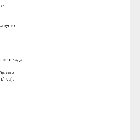
ве
ствуете
нно в ходе
бразом:
1/100),