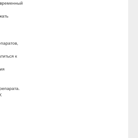
новременный
жать
паратов,
титься к
ния
репарата.
Х