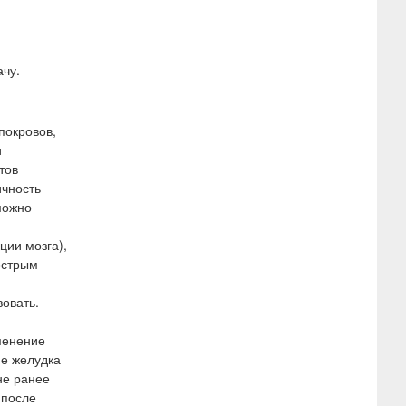
ачу.
покровов,
и
тов
ичность
можно
ции мозга),
острым
овать.
менение
ие желудка
не ранее
 после