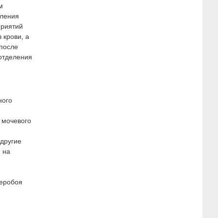
м
пления
приятий
 крови, а
 после
отделения
ного
 мочевого
 другие
 на
веробоя