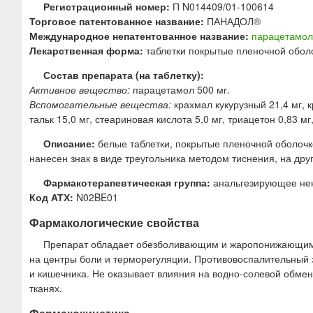
ю
Регистрационный номер:
П N014409/01-100614
Торговое патентованное название:
ПАНАДОЛ®
Международное непатентованное название:
парацетамол
Лекарственная форма:
таблетки покрытые пленочной обол
Состав препарата (на таблетку):
Активное вещество:
парацетамол 500 мг.
Вспомогательные вещества:
крахмал кукурузный 21,4 мг, к
тальк 15,0 мг, стеариновая кислота 5,0 мг, триацетон 0,83 мг
Описание:
белые таблетки, покрытые пленочной оболочк
нанесен знак в виде треугольника методом тиснения, на дру
Фармакотерапевтическая группа:
анальгезирующее нен
Код АТХ:
N02BE01
Фармакологические свойства
Препарат обладает обезболивающим и жаропонижающим 
на центры боли и терморегуляции. Противовоспалительный 
и кишечника. Не оказывает влияния на водно-солевой обмен
тканях.