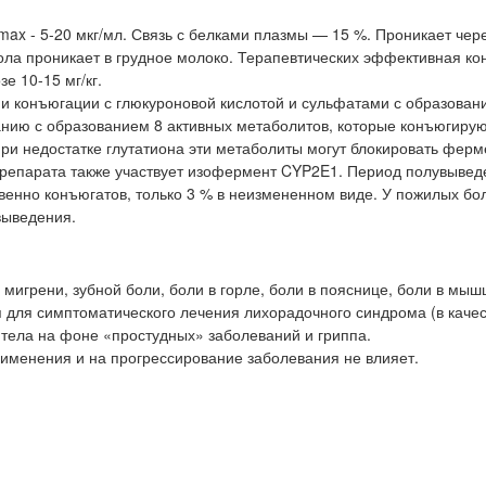
Cmax - 5-20 мкг/мл. Связь с белками плазмы — 15 %. Проникает чер
ла проникает в грудное молоко. Терапевтических эффективная ко
е 10-15 мг/кг.
ии конъюгации с глюкуроновой кислотой и сульфатами с образован
анию с образованием 8 активных метаболитов, которые конъюгирую
При недостатке глутатиона эти метаболиты могут блокировать фер
препарата также участвует изофермент CYP2E1. Период полувыведе
твенно конъюгатов, только 3 % в неизмененном виде. У пожилых бо
выведения.
игрени, зубной боли, боли в горле, боли в пояснице, боли в мыш
для симптоматического лечения лихорадочного синдрома (в качес
тела на фоне «простудных» заболеваний и гриппа.
именения и на прогрессирование заболевания не влияет.