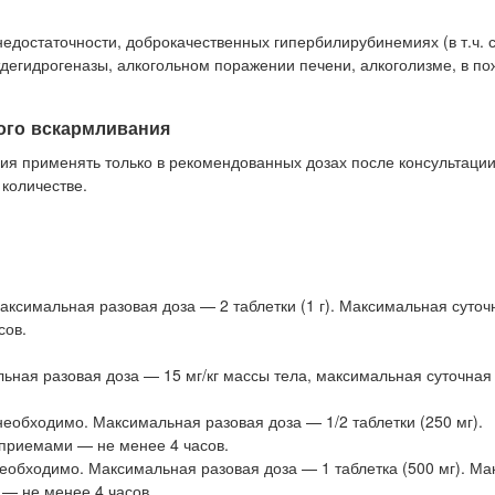
едостаточности, доброкачественных гипербилирубинемиях (в т.ч.
дегидрогеназы, алкогольном поражении печени, алкоголизме, в п
ого вскармливания
ия применять только в рекомендованных дозах после консультации
количестве.
. Максимальная разовая доза — 2 таблетки (1 г). Максимальная суто
сов.
льная разовая доза — 15 мг/кг массы тела, максимальная суточная
и необходимо. Максимальная разовая доза — 1/2 таблетки (250 мг).
 приемами — не менее 4 часов.
и необходимо. Максимальная разовая доза — 1 таблетка (500 мг). М
 — не менее 4 часов.