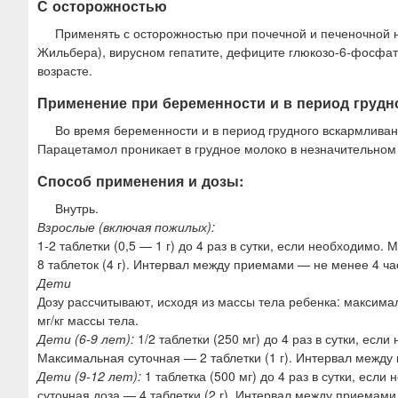
С осторожностью
Применять с осторожностью при почечной и печеночной н
Жильбера), вирусном гепатите, дефиците глюкозо-6-фосфат
возрасте.
Применение при беременности и в период грудн
Во время беременности и в период грудного вскармливан
Парацетамол проникает в грудное молоко в незначительном 
Способ применения и дозы:
Внутрь.
Взрослые (включая пожилых):
1-2 таблетки (0,5 — 1 г) до 4 раз в сутки, если необходимо
8 таблеток (4 г). Интервал между приемами — не менее 4 ча
Дети
Дозу рассчитывают, исходя из массы тела ребенка: максима
мг/кг массы тела.
Дети (6-9 лет):
1/2 таблетки (250 мг) до 4 раз в сутки, есл
Максимальная суточная — 2 таблетки (1 г). Интервал между
Дети (9-12 лет):
1 таблетка (500 мг) до 4 раз в сутки, есл
суточная доза — 4 таблетки (2 г). Интервал между приемами