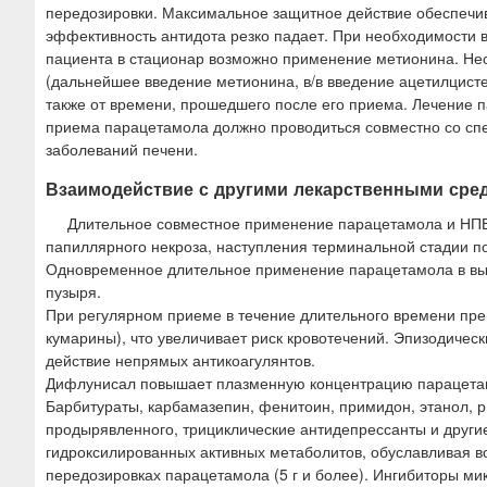
передозировки. Максимальное защитное действие обеспечив
эффективность антидота резко падает. При необходимости в
пациента в стационар возможно применение метионина. Не
(дальнейшее введение метионина, в/в введение ацетилцисте
также от времени, прошедшего после его приема. Лечение 
приема парацетамола должно проводиться совместно со спе
заболеваний печени.
Взаимодействие с другими лекарственными сре
Длительное совместное применение парацетамола и НПВП
папиллярного некроза, наступления терминальной стадии п
Одновременное длительное применение парацетамола в высо
пузыря.
При регулярном приеме в течение длительного времени пре
кумарины), что увеличивает риск кровотечений. Эпизодичес
действие непрямых антикоагулянтов.
Дифлунисал повышает плазменную концентрацию парацетамо
Барбитураты, карбамазепин, фенитоин, примидон, этанол, 
продырявленного, трициклические антидепрессанты и друг
гидроксилированных активных метаболитов, обуславливая в
передозировках парацетамола (5 г и более). Ингибиторы м