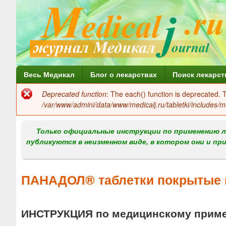
Г
Весь Медикал
Блог о лекарствах
Поиск лекарст
л
Deprecated function
: The each() function is deprecated.
Сообщение
а
/var/www/admini/data/www/medicalj.ru/tabletki/includes/m
об
в
ошибке
Только официальные инструкции по применению л
н
публикуются в неизменном виде, в котором они и пр
о
е
ПАНАДОЛ® таблетки покрытые 
м
е
ИНСТРУКЦИЯ по медицинскому прим
н