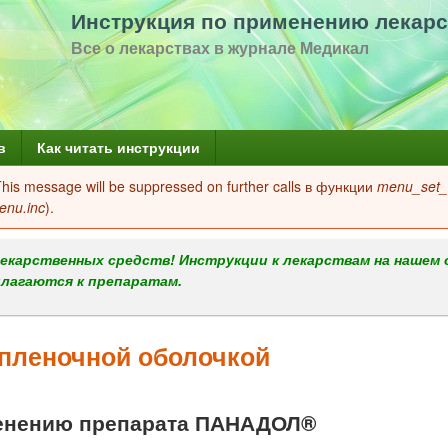
Перейти
Инструкция по применению лекарс
к
Все о лекарствах в журнале Медикал
основному
содержанию
в
Как читать инструкции
 This message will be suppressed on further calls в функции
menu_set_a
enu.inc
).
екарственных средств! Инструкции к лекарствам на нашем 
илагаются к препаратам.
пленочной оболочкой
енению препарата ПАНАДОЛ®