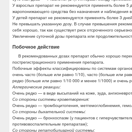
У взрослых препарат не рекомендуется применять более 5 д
жаропонижающего средства без назначения и наблюдения в
У детей препарат не рекомендуется применять более 3 дней
Не превышать указанную дозу. В случае превышения рекоме
себя хорошо, так как существует риск отсроченного серьезн
Увеличение суточной дозы препарата или продолжительност
Побочное действие
В рекомендованных дозах препарат обычно хорошо пере
пострегистрационного применения препарата.
Побочные эффекты классифицированы по системам органов
очень часто (больше или равно 1/10), часто (больше или рав
редко (больше или равно 1/10 000 и менее 1/1000) и очень р
Аллергические реакции:
Очень редко — в виде высыпаний на коже, зуда, ангионевро
Со стороны системы кроветворения:
Очень редко — тромбоцитопения, метгемоглобинемия, гемо
Со стороны дыхательной системы:
Очень редко — бронхоспазм (у пациентов с гиперчувствите
противовоспалительным препаратам);
Со стороны гепатобилиарной системы: