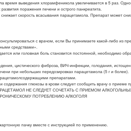
ола время выведения хлорамфеникола увеличивается в 5 раз. Од
развития поражения печени и острого панкреатита.
 снижает скорость всасывания парацетамола. Препарат может сни
сультироваться с врачом, если Вы принимаете какой-либо из пре
нными средствами».
ается или головная боль становится постоянной, необходимо обра
едения, цистического фиброза, ВИЧ-инфекции, голодания, истоще
чени при небольших передозировках парацетамола (5 г и более).
парацетамолсодержащими препаратами.
и содержания глюкозы в крови следует сообщить врачу о приеме п
РАЦЕТАМОЛ НЕ СЛЕДУЕТ СОЧЕТАТЬ С ПРИЕМОМ АЛКОГОЛЬНЫ
 ХРОНИЧЕСКОМУ ПОТРЕБЛЕНИЮ АЛКОГОЛЯ
в картонную пачку вместе с инструкцией по применению.