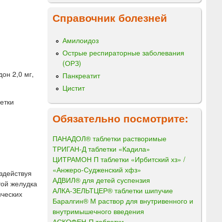
Справочник болезней
Амилоидоз
Острые респираторные заболевания
(ОРЗ)
он 2,0 мг,
Панкреатит
Цистит
етки
Обязательно посмотрите:
ПАНАДОЛ® таблетки растворимые
ТРИГАН-Д таблетки «Кадила»
ЦИТРАМОН П таблетки «Ирбитский хз» /
«Анжеро-Судженский хфз»
здействуя
АДВИЛ® для детей суспензия
той желудка
АЛКА-ЗЕЛЬТЦЕР® таблетки шипучие
ических
Баралгин® М раствор для внутривенного и
внутримышечного введения
АСКОФЕН-П таблетки