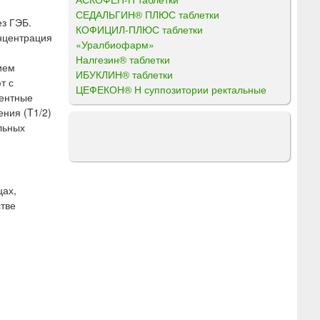
СЕДАЛЬГИН® ПЛЮС таблетки
ез ГЭБ.
КОФИЦИЛ-ПЛЮС таблетки
нцентрация
«Уралбиофарм»
Налгезин® таблетки
ием
ИБУКЛИН® таблетки
т с
ЦЕФЕКОН® Н суппозитории ректальные
ментные
ния (T1/2)
льных
цах,
тве