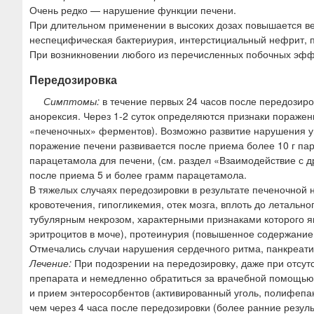
Очень редко — нарушение функции печени.
При длительном применении в высоких дозах повышается ве
неспецифическая бактериурия, интерстициальный нефрит, п
При возникновении любого из перечисленных побочных эффе
Передозировка
Симптомы:
в течение первых 24 часов после передозиров
анорексия. Через 1-2 суток определяются признаки поражен
«печеночных» ферментов). Возможно развитие нарушения уг
поражение печени развивается после приема более 10 г па
парацетамола для печени, (см. раздел «Взаимодействие с 
после приема 5 и более грамм парацетамола.
В тяжелых случаях передозировки в результате печеночной 
кровотечения, гипогликемия, отек мозга, вплоть до летальн
тубулярным некрозом, характерными признаками которого яв
эритроцитов в моче), протеинурия (повышенное содержание 
Отмечались случаи нарушения сердечного ритма, панкреати
Лечение:
При подозрении на передозировку, даже при отсу
препарата и немедленно обратиться за врачебной помощью.
и прием энтеросорбентов (активированный уголь, полифепан
чем через 4 часа после передозировки (более ранние резул