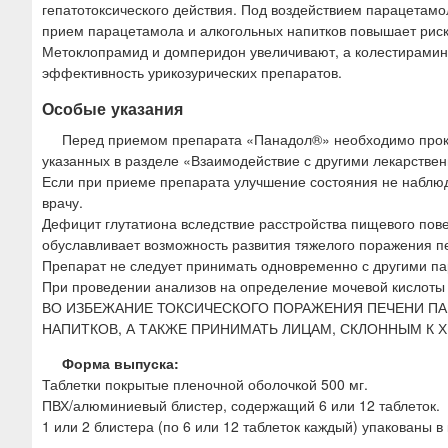
гепатотоксического действия. Под воздействием парацетам
прием парацетамола и алкогольных напитков повышает риск 
Метоклопрамид и домперидон увеличивают, а колестирамин
эффективность урикозурических препаратов.
Особые указания
Перед приемом препарата «Панадол®» необходимо прокон
указанных в разделе «Взаимодействие с другими лекарстве
Если при приеме препарата улучшение состояния не наблюд
врачу.
Дефицит глутатиона вследствие расстройства пищевого пов
обуславливает возможность развития тяжелого поражения пе
Препарат не следует принимать одновременно с другими 
При проведении анализов на определение мочевой кислоты 
ВО ИЗБЕЖАНИЕ ТОКСИЧЕСКОГО ПОРАЖЕНИЯ ПЕЧЕНИ ПА
НАПИТКОВ, А ТАКЖЕ ПРИНИМАТЬ ЛИЦАМ, СКЛОННЫМ К
Форма выпуска:
Таблетки покрытые пленочной оболочкой 500 мг.
ПВХ/алюминиевый блистер, содержащий 6 или 12 таблеток.
1 или 2 блистера (по 6 или 12 таблеток каждый) упакованы 