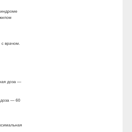
 синдроме
ожилом
 с врачом.
чная доза —
 доза — 60
аксимальная