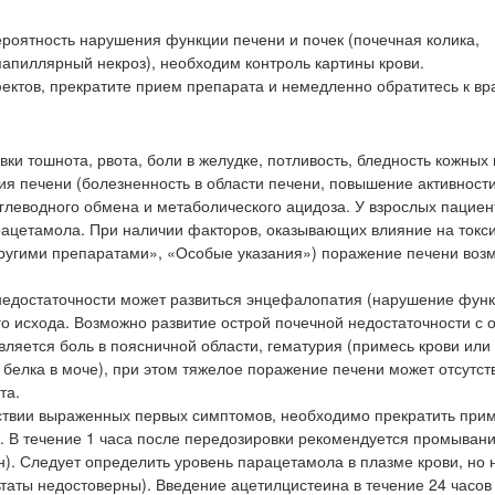
роятность нарушения функции печени и почек (почечная колика,
апиллярный некроз), необходим контроль картины крови.
ктов, прекратите прием препарата и немедленно обратитесь к вр
ки тошнота, рвота, боли в желудке, потливость, бледность кожных 
ия печени (болезненность в области печени, повышение активност
леводного обмена и метаболического ацидоза. У взрослых пациен
рацетамола. При наличии факторов, оказывающих влияние на токс
другими препаратами», «Особые указания») поражение печени воз
недостаточности может развиться энцефалопатия (нарушение функ
ого исхода. Возможно развитие острой почечной недостаточности с 
ляется боль в поясничной области, гематурия (примесь крови или
белка в моче), при этом тяжелое поражение печени может отсутств
та.
тствии выраженных первых симптомов, необходимо прекратить при
 В течение 1 часа после передозировки рекомендуется промыван
). Следует определить уровень парацетамола в плазме крови, но 
ьтаты недостоверны). Введение ацетилцистеина в течение 24 часов