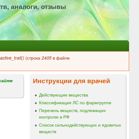
тв, аналоги, отзывы
ctive_trail()
(строка
2405
в файле
Инструкции для врачей
сайте
Действующие вещества
Классификация ЛС по фармгруппе
Перечень веществ, подлежащих
контролю в РФ
Список сильнодействующих и ядовитых
веществ