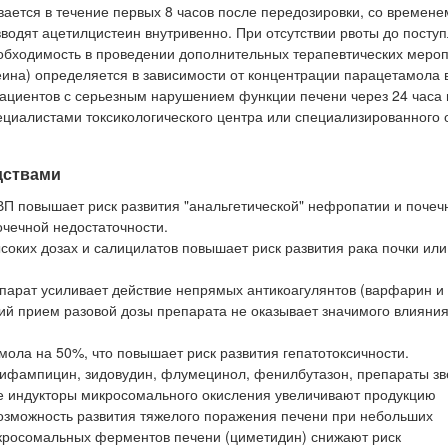
ается в течение первых 8 часов после передозировки, со времене
водят ацетилцистеин внутривенно. При отсутствии рвоты до посту
обходимость в проведении дополнительных терапевтических меро
ина) определяется в зависимости от концентрации парацетамола в
пациентов с серьезным нарушением функции печени через 24 часа
циалистами токсикологического центра или специализированного 
дствами
 повышает риск развития "анальгетической" нефропатии и почеч
очечной недостаточности.
ких дозах и салицилатов повышает риск развития рака почки или
парат усиливает действие непрямых антикоагулянтов (варфарин и
кий прием разовой дозы препарата не оказывает значимого влияния
ла на 50%, что повышает риск развития гепатотоксичности.
рифампицин, зидовудин, флумецинол, фенилбутазон, препараты з
ие индукторы микросомального окисления увеличивают продукцию
озможность развития тяжелого поражения печени при небольших
икросомальных ферментов печени (циметидин) снижают риск