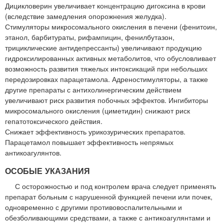
Дицикловерин увеличивает концентрацию дигоксина в крови
(вследствие замедления опорожнения желудка).
Стимуляторы микросомального окисления в печени (фенитоин,
этанол, барбитураты, рифампицин, фенилбутазон,
трициклические антидепрессанты) увеличивают продукцию
гидроксилированных активных метаболитов, что обусловливает
возможность развития тяжелых интоксикаций при небольших
передозировках парацетамола. Адреностимуляторы, а также
другие препараты с антихолинергическим действием
увеличивают риск развития побочных эффектов. Ингибиторы
микросомального окисления (циметидин) снижают риск
гепатотоксического действия.
Снижает эффективность урикозурических препаратов.
Парацетамол повышает эффективность непрямых
антикоагулянтов.
ОСОБЫЕ УКАЗАНИЯ
С осторожностью и под контролем врача следует применять
препарат больным с нарушенной функцией печени или почек,
одновременно с другими противовоспалительными и
обезболивающими средствами, а также с антикоагулянтами и