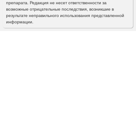
препарата. Редакция не несет ответственности за
и
возможные отрицательные последствия, возникшие в
с
результате неправильного использования представленной
информации.
к
а