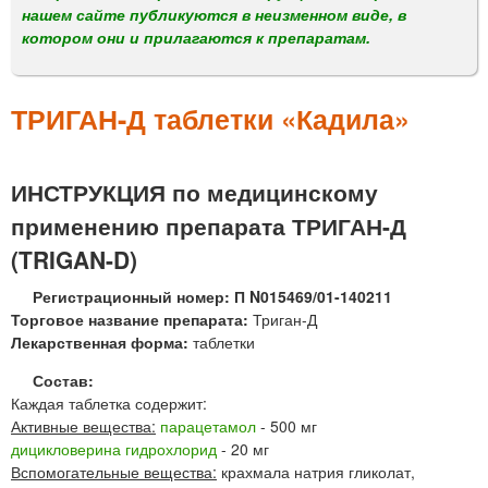
м
нашем сайте публикуются в неизменном виде, в
е
котором они и прилагаются к препаратам.
н
ю
ТРИГАН-Д таблетки «Кадила»
ИНСТРУКЦИЯ по медицинскому
применению препарата ТРИГАН-Д
(TRIGAN-D)
Регистрационный номер: П N015469/01-140211
Торговое название препарата:
Триган-Д
Лекарственная форма:
таблетки
Состав:
Каждая таблетка содержит:
Активные вещества:
парацетамол
- 500 мг
дицикловерина гидрохлорид
- 20 мг
Вспомогательные вещества:
крахмала натрия гликолат,