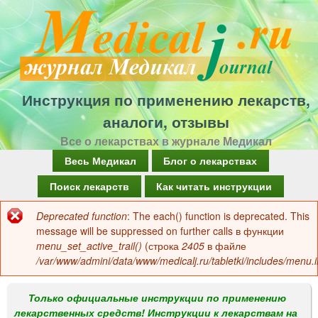
Перейти
к
основному
содержанию
Инструкция по применению лекарств,
аналоги, отзывы
Все о лекарствах в журнале Медикал
Г
Весь Медикал
Блог о лекарствах
л
Поиск лекарств
Как читать инструкции
а
Deprecated function
: The each() function is deprecated. This
Сообщение
в
message will be suppressed on further calls в функции
об
menu_set_active_trail()
(строка
2405
в файле
н
/var/www/admini/data/www/medicalj.ru/tabletki/includes/menu.i
ошибке
о
е
Только официальные инструкции по применению
лекарственных средств! Инструкции к лекарствам на