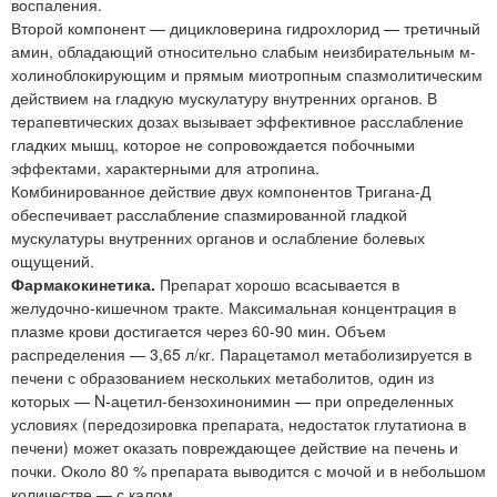
воспаления.
Второй компонент — дицикловерина гидрохлорид — третичный
амин, обладающий относительно слабым неизбирательным м-
холиноблокирующим и прямым миотропным спазмолитическим
действием на гладкую мускулатуру внутренних органов. В
терапевтических дозах вызывает эффективное расслабление
гладких мышц, которое не сопровождается побочными
эффектами, характерными для атропина.
Комбинированное действие двух компонентов Тригана-Д
обеспечивает расслабление спазмированной гладкой
мускулатуры внутренних органов и ослабление болевых
ощущений.
Фармакокинетика.
Препарат хорошо всасывается в
желудочно-кишечном тракте. Максимальная концентрация в
плазме крови достигается через 60-90 мин. Объем
распределения — 3,65 л/кг. Парацетамол метаболизируется в
печени с образованием нескольких метаболитов, один из
которых — N-ацетил-бензохинонимин — при определенных
условиях (передозировка препарата, недостаток глутатиона в
печени) может оказать повреждающее действие на печень и
почки. Около 80 % препарата выводится с мочой и в небольшом
количестве — с калом.