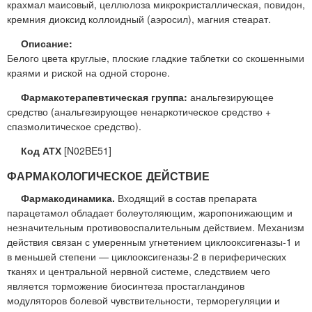
крахмал маисовый, целлюлоза микрокристаллическая, повидон,
кремния диоксид коллоидный (аэросил), магния стеарат.
Описание:
Белого цвета круглые, плоские гладкие таблетки со скошенными
краями и риской на одной стороне.
Фармакотерапевтическая группа:
анальгезирующее
средство (анальгезирующее ненаркотическое средство +
спазмолитическое средство).
Код АТХ
[N02BE51]
ФАРМАКОЛОГИЧЕСКОЕ ДЕЙСТВИЕ
Фармакодинамика.
Входящий в состав препарата
парацетамол обладает болеутоляющим, жаропонижающим и
незначительным противовоспалительным действием. Механизм
действия связан с умеренным угнетением циклооксигеназы-1 и
в меньшей степени — циклооксигеназы-2 в периферических
тканях и центральной нервной системе, следствием чего
является торможение биосинтеза простагландинов
модуляторов болевой чувствительности, терморегуляции и