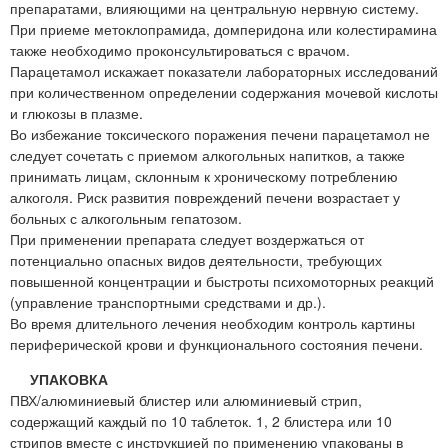
препаратами, влияющими на центральную нервную систему.
При приеме метоклопрамида, домперидона или колестирамина
также необходимо проконсультироваться с врачом.
Парацетамол искажает показатели лабораторных исследований
при количественном определении содержания мочевой кислоты
и глюкозы в плазме.
Во избежание токсического поражения печени парацетамол не
следует сочетать с приемом алкогольных напитков, а также
принимать лицам, склонным к хроническому потреблению
алкоголя. Риск развития повреждений печени возрастает у
больных с алкогольным гепатозом.
При применении препарата следует воздержаться от
потенциально опасных видов деятельности, требующих
повышенной концентрации и быстроты психомоторных реакций
(управление транспортными средствами и др.).
Во время длительного лечения необходим контроль картины
периферической крови и функционального состояния печени.
УПАКОВКА
ПВХ/алюминиевый блистер или алюминиевый стрип,
содержащий каждый по 10 таблеток. 1, 2 блистера или 10
стрипов вместе с инструкцией по применению упакованы в