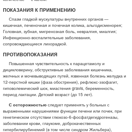
ПОКАЗАНИЯ К ПРИМЕНЕНИЮ
Спазм гладкой мускулатуры внутренних органов —
кишечная, печеночная и почечная колика, альгодисменорея;
Головная, зубная, мигренозная боль, невралгия, миалгия;
Инфекционно-воспалительные заболевания,
сопровождающиеся лихорадкой.
ПРОТИВОПОКАЗАНИЯ
Повышенная чувствительность к парацетамолу и
дицикловерину, обструктивные заболевания кишечника,
желчных и мочевыводящих путей, язвенная болезнь желудка и
12-перстной кишки (фаза обострения), рефлюкс-эзофагит,
гиповолемический шок, миастения gravis, беременность,
период лактации. Детский возраст (до 15 лет).
С осторожностью
следует применять у больных с
выраженными нарушениями функции печени или почек, при
генетическом отсутствии глюкозо-6-фосфатдегидрогеназы,
заболевании крови, глаукоме, доброкачественных
гипербилирубинемий (в том числе синдром Жильбера),