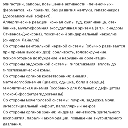
эпигастрии, запоры, повышение активности «печеночных»
ферментов, как правило, без развития желтухи, гепатонекроз
(дозозависимый эффект).
Аллергические реакции:
кожная сыпь, зуд, крапивница, отек
Квинке, мультиформная экссудативная эритема (в т.ч. синдром
Стивенса-Джонсона), токсический эпидермальный некролиз
(синдром Лайелла).
Со стороны центральной нервной системы
(обычно развивается
при приеме высоких доз): сонливость, головокружение,
психомоторное возбуждение и нарушение ориентации.
Со стороны эндокринной системы:
гипогликемия, вплоть до
гипогликемической комы.
Со стороны органов кроветворения:
анемия,
метгемоглобинемия (цианоз, одышка, боли в сердце),
гемолитическая анемия (особенно для больных с дефицитом
глюко-6-фосфатдегидрогеназы).
Со стороны мочеполовой системы:
пиурия, задержка мочи,
интерстициальный нефрит, папиллярный некроз.
Со стороны органов зрения:
мидриаз, нечеткость зрительного
восприятия, паралич аккомодации, повышение внутриглазного
давления.