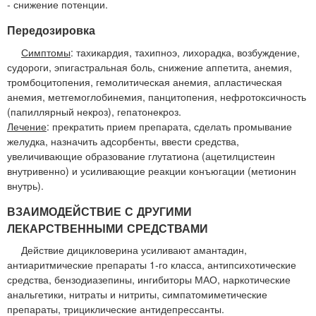
- снижение потенции.
Передозировка
Симптомы
: тахикардия, тахипноэ, лихорадка, возбуждение,
судороги, эпигастральная боль, снижение аппетита, анемия,
тромбоцитопения, гемолитическая анемия, апластическая
анемия, метгемоглобинемия, панцитопения, нефротоксичность
(папиллярный некроз), гепатонекроз.
Лечение
: прекратить прием препарата, сделать промывание
желудка, назначить адсорбенты, ввести средства,
увеличивающие образование глутатиона (ацетилцистеин
внутривенно) и усиливающие реакции конъюгации (метионин
внутрь).
ВЗАИМОДЕЙСТВИЕ С ДРУГИМИ
ЛЕКАРСТВЕННЫМИ СРЕДСТВАМИ
Действие дицикловерина усиливают амантадин,
антиаритмические препараты 1-го класса, антипсихотические
средства, бензодиазепины, ингибиторы МАО, наркотические
анальгетики, нитраты и нитриты, симпатомиметические
препараты, трициклические антидепрессанты.