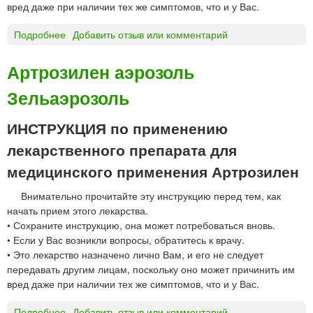
у
вред даже при наличии тех же симптомов, что и у Вас.
о
л
г
ы
Подробнее
о
Добавить отзыв или комментарий
о
В
А
и
а
р
Артрозилен аэрозоль
в
л
т
н
ф
Зельаэрозоль
р
у
а
о
т
р
з
ИНСТРУКЦИЯ по применению
р
м
и
и
лекарственного препарата для
а
л
м
е
медицинского применения Артрозилен
ы
н
ш
Внимательно прочитайте эту инструкцию перед тем, как
г
е
начать прием этого лекарства.
е
ч
• Сохраните инструкцию, она может потребоваться вновь.
л
н
• Если у Вас возникли вопросы, обратитесь к врачу.
ь
о
• Это лекарство назначено лично Вам, и его не следует
Д
г
передавать другим лицам, поскольку оно может причинить им
о
о
вред даже при наличии тех же симптомов, что и у Вас.
м
в
п
в
Подробнее
о
Добавить отзыв или комментарий