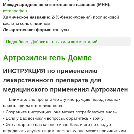
ь
Международное непатентованное название (МНН):
н
н
кетопрофен
р
ы
Химическое название:
2-(3-бензоилфенил) пропионовой
а
е
кислоты соль с лизином
с
И
Лекарственная форма:
капсулы
т
н
в
с
Подробнее
о
Добавить отзыв или комментарий
о
т
А
р
и
р
Артрозилен гель Домпе
д
т
т
л
у
р
ИНСТРУКЦИЯ по применению
я
т
о
в
Д
лекарственного препарата для
з
н
е
и
медицинского применения Артрозилен
у
А
л
т
н
е
Внимательно прочитайте эту инструкцию перед тем, как
р
ж
н
начать прием этого лекарства.
и
е
к
• Сохраните инструкцию, она может потребоваться вновь.
в
л
а
• Если у Вас возникли вопросы, обратитесь к врачу.
е
и
п
• Это лекарство назначено лично Вам, и его не следует
н
с
передавать другим лицам, поскольку оно может причинить им
н