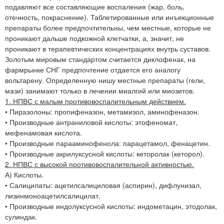
подавляют все составляющие воспаления (жар, боль,
отечность, покраснение). Таблетированные или инъекционные
препараты более предпочтительны, чем местные, которые не
проникают дальше подкожной клетчатки, а, значит, не
проникают в терапевтических концентрациях внутрь суставов.
Золотым мировым стандартом считается диклофенак, на
фармрынке СНГ предпочтение отдается его аналогу
вольтарену. Определенную нишу местные препараты (гели,
мази) занимают только в лечении миалгий или миозитов.
1. НПВС с малым противовоспалительным действием.
• Пиразолоны: пропифеназон, метамизол, аминофеназон.
• Производные антраниловой кислоты: этофеномат,
мефенамовая кислота.
• Производные парааминофенола: парацетамол, фенацетин.
• Производные акрилуксусной кислоты: кеторолак (кеторол).
2. НПВС с высокой противовоспалительной активностью.
А) Кислоты.
• Салицилаты: ацетилсалициловая (аспирин), дифлунизал,
лизинмоноацетилсалицилат.
• Производные индолуксусной кислоты: индометацин, этодолак,
сулиндак.