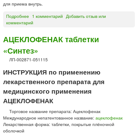
для приема внутрь.
Подробнее
о
1 комментарий
Добавить отзыв или
комментарий
А
Э
Р
АЦЕКЛОФЕНАК таблетки
Т
«Синтез»
А
Л
ЛП-002871-051115
®
п
ИНСТРУКЦИЯ по применению
о
лекарственного препарата для
р
о
медицинского применения
ш
АЦЕКЛОФЕНАК
о
к
Торговое название препарата: Ацеклофенак
Международное непатентованное название:
ацеклофенак
Лекарственная форма: таблетки, покрытые плёночной
оболочкой