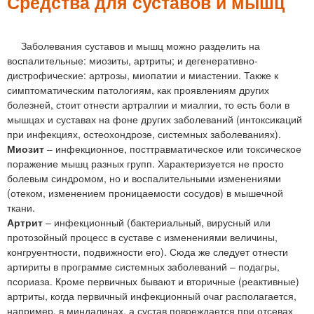
м
Средства для суставов и мышц
е
н
Заболевания суставов и мышц можно разделить на
воспалительные: миозиты, артриты; и дегенеративно-
ю
дистрофические: артрозы, миопатии и миастении. Также к
симптоматическим патологиям, как проявлениям других
болезней, стоит отнести артралгии и миалгии, то есть боли в
мышцах и суставах на фоне других заболеваний (интоксикаций
при инфекциях, остеохондрозе, системных заболеваниях).
Миозит
– инфекционное, посттравматическое или токсическое
поражение мышц разных групп. Характеризуется не просто
болевым синдромом, но и воспалительными изменениями
(отеком, изменением проницаемости сосудов) в мышечной
ткани.
Артрит
– инфекционный (бактериальный, вирусный или
протозойный процесс в суставе с изменениями величины,
конгруентности, подвижности его). Сюда же следует отнести
артириты в программе системных заболеваний – подагры,
псориаза. Кроме первичных бывают и вторичные (реактивные)
артриты, когда первичный инфекционный очаг располагается,
например, в миндалинах, а сустав повреждается при отсевах