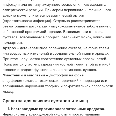
инфекции или по типу иммунного воспаления, как варианта
аллергической реакции. Примером первичного инфекционного
артрита может считаться ревматический артрит
(стрептококковая инфекция). Отдельно рассматривается
ревматоидный артрит, как иммунокомпетентное заболевание с
собственной программой терапии. В зависимости от числа
суставов, вовлеченных в процесс, различают моно-, олиго- или
полиартрит.
Артроз
– дегенеративное поражение сустава, на фоне травм
или возрастных изменений в соединительной ткани и хрящах.
При этом нарушается соответствие суставных поверхностей.
Появляются участки разрежения костной ткани, в той или иной
степени страдает функциональная активность сустава.
Миастении и миопатии
– дистрофии на фоне
энцефаломиелитов, токсических поражений иннервации или
врожденные нарушения трофики и сократительной способности
мышц.
Средства для лечения суставов и мышц
I. Нестероидные противовоспалительные средства
.
Через систему арахидоновой кислоты и простогландины