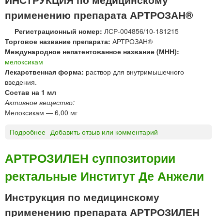
Н
2
применению препарата АРТРОЗАН®
®
0
т
м
Регистрационный номер:
ЛСР-004856/10-181215
а
г
Торговое название препарата:
АРТРОЗАН®
б
Международное непатентованное название (МНН):
л
мелоксикам
е
Лекарственная форма:
раствор для внутримышечного
т
введения.
к
Состав на 1 мл
и
Активное вещество:
Мелоксикам — 6,00 мг
Подробнее
о
Добавить отзыв или комментарий
А
Р
АРТРОЗИЛЕН суппозитории
Т
ректальные Институт Де Анжели
Р
О
З
Инструкция по медицинскому
А
применению препарата АРТРОЗИЛЕН
Н