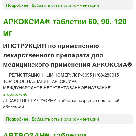
Подробнее
о
Добавить отзыв или комментарий
А
Ц
АРКОКСИА® таблетки 60, 90, 120
Е
мг
К
Л
О
ИНСТРУКЦИЯ по применению
Ф
лекарственного препарата для
Е
Н
медицинского применения АРКОКСИА®
А
РЕГИСТРАЦИОННЫЙ НОМЕР: ЛСР-009511/08-280915
К
ТОРГОВОЕ НАЗВАНИЕ: АРКОКСИА®
т
МЕЖДУНАРОДНОЕ НЕПАТЕНТОВАННОЕ НАЗВАНИЕ:
а
эторикоксиб
б
ЛЕКАРСТВЕННАЯ ФОРМА: таблетки покрытые пленочной
л
оболочкой
е
т
Подробнее
о
Добавить отзыв или комментарий
к
А
и
Р
«
АРТРОЗАН® таблетки