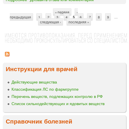
е
е
А
д
р
« первая
‹
е
С
предыдущая
т
1
2
3
4
5
6
7
8
9
…
н
следующая ›
последняя »
р
т
и
о
я
р
з
А
и
а
б
л
и
н
е
о
и
н
г
а
Инструкции для врачей
е
ц
э
н
ы
р
Ф
Действующие вещества
о
а
Классификация ЛС по фармгруппе
з
р
о
Перечень веществ, подлежащих контролю в РФ
м
л
Список сильнодействующих и ядовитых веществ
а
ь
З
Справочник болезней
е
л