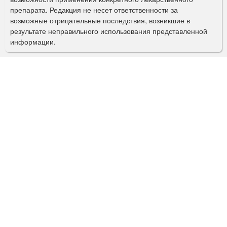
препарата. Редакция не несет ответственности за
и
возможные отрицательные последствия, возникшие в
с
результате неправильного использования представленной
информации.
к
а