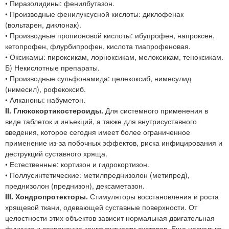
• Пиразолидины: фенилбутазон.
• Производные фенилуксусной кислоты: диклофенак
(вольтарен, диклонак).
• Производные пропионовой кислоты: ибупрофен, напроксен,
кетопрофен, флурбипрофен, кислота тиапрофеновая.
• Оксикамы: пироксикам, лорноксикам, мелоксикам, теноксикам.
Б) Некислотные препараты.
• Производные сульфонамида: целекоксиб, нимесулид
(нимесил), рофекоксиб.
• Алканоны: набуметон.
II. Глюкокортикостероиды.
Для системного применения в
виде таблеток и инъекций, а также для внутрисуставного
введения, которое сегодня имеет более ограниченное
применение из-за побочных эффектов, риска инфицирования и
деструкций суставного хряща.
• Естественные: кортизон и гидрокортизон.
• Поллусинтетические: метилпреднизолон (метипред),
преднизолон (преднизон), дексаметазон.
III. Хондропротекторы.
Стимуляторы восстановления и роста
хрящевой ткани, одевающей суставные поверхности. От
целостности этих объектов зависит нормальная двигательная
функция и сохранение конгруентности суставов. Еще несколько