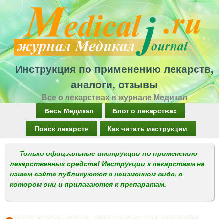
Перейти
к
основному
содержанию
Инструкция по применению лекарств,
аналоги, отзывы
Все о лекарствах в журнале Медикал
Г
Весь Медикал
Блог о лекарствах
л
Поиск лекарств
Как читать инструкции
а
Только официальные инструкции по применению
в
лекарственных средств! Инструкции к лекарствам на
н
нашем сайте публикуются в неизменном виде, в
котором они и прилагаются к препаратам.
о
е