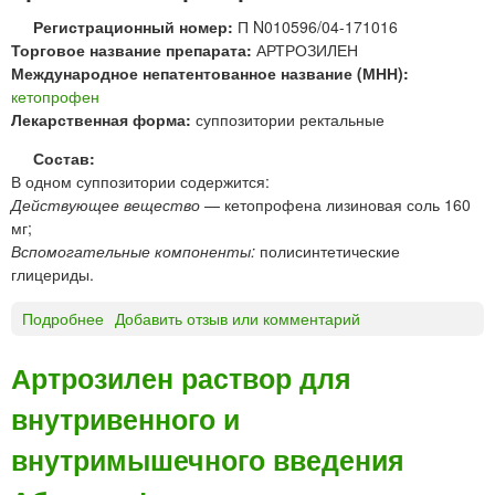
®
Регистрационный номер:
П N010596/04-171016
р
Торговое название препарата:
АРТРОЗИЛЕН
а
Международное непатентованное название (МНН):
с
кетопрофен
т
Лекарственная форма:
суппозитории ректальные
в
о
Состав:
р
В одном суппозитории содержится:
д
Действующее вещество
— кетопрофена лизиновая соль 160
л
мг;
я
Вспомогательные компоненты:
полисинтетические
в
глицериды.
н
у
Подробнее
о
Добавить отзыв или комментарий
т
А
р
Р
Артрозилен раствор для
и
Т
м
внутривенного и
Р
ы
О
внутримышечного введения
ш
З
е
И