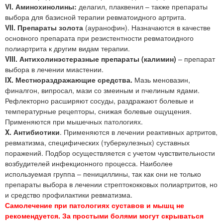
VI. Аминохинолины:
делагил, плаквенил – также препараты
выбора для базисной терапии ревматоидного артрита.
VII. Препараты золота
(ауранофин). Назначаются в качестве
основного препарата при резистентности ревматоидного
полиартрита к другим видам терапии.
VIII. Антихолинэстеразные препараты (калимин)
– препарат
выбора в лечении миастении.
IX. Местнораздражающие средства.
Мазь меновазин,
финалгон, випросал, мази со змеиным и пчелиным ядами.
Рефлекторно расширяют сосуды, раздражают болевые и
температурные рецепторы, снижая болевые ощущения.
Применяются при мышечных патологиях.
X. Антибиотики
. Применяются в лечении реактивных артритов,
ревматизма, специфических (туберкулезных) суставных
поражений. Подбор осуществляется с учетом чувствительности
возбудителей инфекционного процесса. Наиболее
используемая группа – пенициллины, так как они не только
препараты выбора в лечении стрептококковых полиартритов, но
и средство профилактики ревматизма.
Самолечение при патологиях суставов и мышц не
рекомендуется. За простыми болями могут скрываться