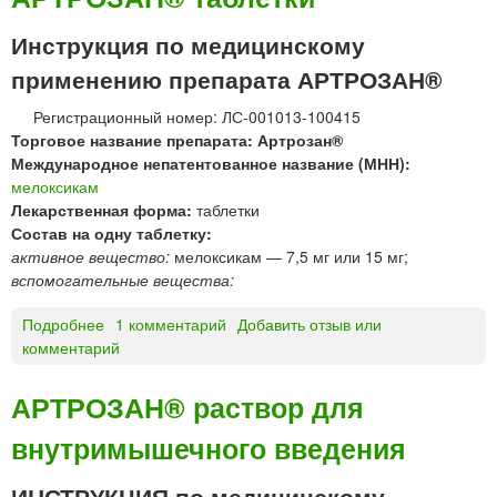
К
С
О
и
Инструкция по медицинскому
К
н
применению препарата АРТРОЗАН®
С
т
И
е
Регистрационный номер: ЛС-001013-100415
А
з
Торговое название препарата: Артрозан®
®
»
Международное непатентованное название (МНН):
т
мелоксикам
а
Лекарственная форма:
таблетки
б
Состав на одну таблетку:
л
активное вещество:
мелоксикам — 7,5 мг или 15 мг;
е
вспомогательные вещества:
т
к
Подробнее
о
1 комментарий
Добавить отзыв или
и
комментарий
А
6
Р
0
Т
АРТРОЗАН® раствор для
,
Р
9
внутримышечного введения
О
0
З
,
А
ИНСТРУКЦИЯ по медицинскому
1