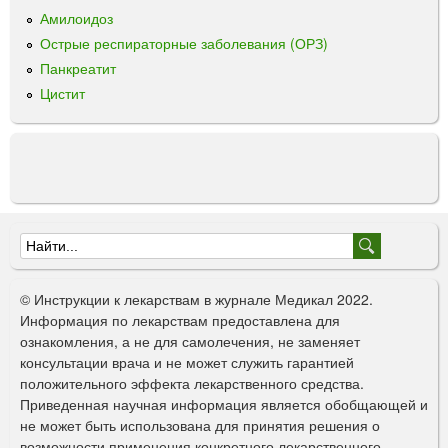
ь
Амилоидоз
а
Острые респираторные заболевания (ОРЗ)
э
Панкреатит
р
Цистит
о
з
о
л
ь
Ф
о
© Инструкции к лекарствам в журнале Медикал 2022.
р
Информация по лекарствам предоставлена для
ознакомления, а не для самолечения, не заменяет
м
консультации врача и не может служить гарантией
а
положительного эффекта лекарственного средства.
Приведенная научная информация является обобщающей и
п
не может быть использована для принятия решения о
о
возможности применения конкретного лекарственного