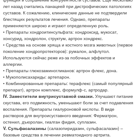
лет назад считались панацеей при дистрофических патологиях
суставов. К сожалению, клинические данные не подтвердили
блестящих результатов лечения. Однако, препараты
применяются широко и играют определенную роль.
• Препараты хондроитинсульфата: хондроксид, мукосат,
хонсурид, хондролон, структум, артрон хондрекс.
• Средства на основе хряща и костного мозга животных (первое
поколение хондропротекторов): румалон, алфлутол.
Используются сейчас реже из-за побочных эффектов и
аллергии.
• Препараты глюкозаминогликанов: артрон флекс, дона.
• Мукополисахариды: артепарон.
• Комбинированные препараты: терафлекс (самый популярный
препарат), артрон комплекс, формулф-с, артродар.
IV. Заместители внутрисуставной смазки.
Улучшают питание
скустава, его подвижность, уменьшают боли за счет подавления
воспаления. Препараты гиалуроновой кислоты. В виде
растворов для внутроисуставного введения: Ферматрон,
остенил, дъюролан, гиалган фидия, суплазин.
V. Сульфасалазины
(салазопиридазин, сульфасалазин) –
базовые средства в лечении ревматоидного артрита.