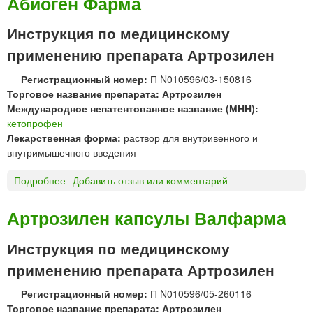
Абиоген Фарма
ч
Л
н
Е
Инструкция по медицинскому
о
Н
г
с
применению препарата Артрозилен
о
у
в
п
Регистрационный номер:
П N010596/03-150816
в
п
Торговое название препарата: Артрозилен
е
о
Международное непатентованное название (МНН):
д
з
кетопрофен
е
и
Лекарственная форма:
раствор для внутривенного и
н
т
внутримышечного введения
и
о
Подробнее
о
Добавить отзыв или комментарий
я
р
А
и
р
и
Артрозилен капсулы Валфарма
т
р
р
е
Инструкция по медицинскому
о
к
применению препарата Артрозилен
з
т
и
а
Регистрационный номер:
П N010596/05-260116
л
л
Торговое название препарата: Артрозилен
е