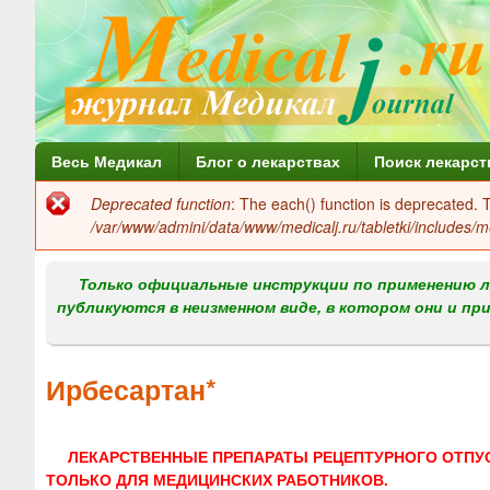
Г
Весь Медикал
Блог о лекарствах
Поиск лекарст
л
Deprecated function
: The each() function is deprecated.
Сообщение
а
/var/www/admini/data/www/medicalj.ru/tabletki/includes/m
об
в
ошибке
Только официальные инструкции по применению л
н
публикуются в неизменном виде, в котором они и пр
о
е
Ирбесартан*
м
е
ЛЕКАРСТВЕННЫЕ ПРЕПАРАТЫ РЕЦЕПТУРНОГО ОТПУ
н
ТОЛЬКО ДЛЯ МЕДИЦИНСКИХ РАБОТНИКОВ.