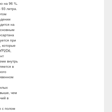
о на 96 %.
 93 литра.
этом
едении
одится на
Основным
есартана
уется при
, которые
CYP2D6,
ент
еме внутрь
ляется в
ного
ривенном
жилых
 выше, чем
чий в
х с полом