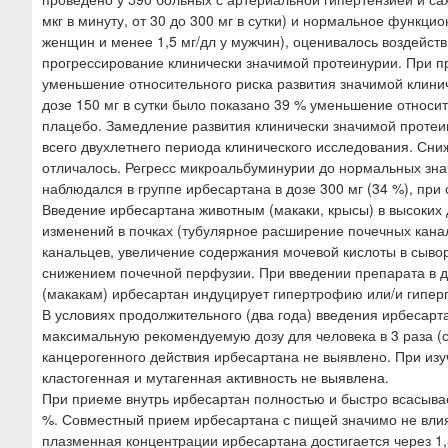
мкг в минуту, от 30 до 300 мг в сутки) и нормальное функц
женщин и менее 1,5 мг/дл у мужчин), оценивалось воздейст
прогрессирование клинически значимой протеинурии. При пр
уменьшение относительного риска развития значимой клини
дозе 150 мг в сутки было показано 39 % уменьшение относи
плацебо. Замедление развития клинически значимой протеи
всего двухлетнего периода клинического исследования. Сни
отличалось. Регресс микроальбуминурии до нормальных знач
наблюдался в группе ирбесартана в дозе 300 мг (34 %), при 
Введение ирбесартана животным (макаки, крысы) в высоких д
изменений в почках (тубулярное расширение почечных кан
канальцев, увеличение содержания мочевой кислоты в сывор
снижением почечной перфузии. При введении препарата в доза
(макакам) ирбесартан индуцирует гипертрофию или/и гипер
В условиях продолжительного (два года) введения ирбесар
максимальную рекомендуемую дозу для человека в 3 раза (с
канцерогенного действия ирбесартана не выявлено. При изу
кластогенная и мутагенная активность не выявлена.
При приеме внутрь ирбесартан полностью и быстро всасыва
%. Совместный прием ирбесартана с пищей значимо не влия
плазменная концентрации ирбесартана достигается через 1,