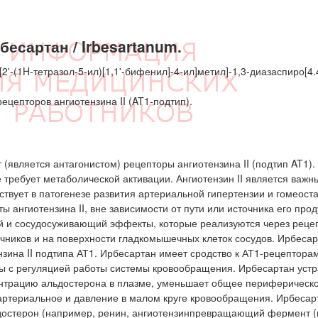
есартан / Irbesartanum.
'-(1H-тетразол-5-ил)[1,1'-бифенил]-4-ил]метил]-1,3-диазаспиро[4.
цепторов ангиотензина II (AT1-подтип).
(является антагонистом) рецепторы ангиотензина II (подтип AT1).
требует метаболической активации. Ангиотензин II является важн
твует в патогенезе развития артериальной гипертензии и гомеоста
ангиотензина II, вне зависимости от пути или источника его прод
й и сосудосуживающий эффекты, которые реализуются через реце
ечников и на поверхности гладкомышечных клеток сосудов. Ирбесар
нзина II подтипа АТ1. Ирбесартан имеет сродство к АТ1-рецептора
ны с регуляцией работы системы кровообращения. Ирбесартан уст
центрацию альдостерона в плазме, уменьшает общее периферическ
 артериальное и давление в малом круге кровообращения. Ирбесар
остерон (например, ренин, ангиотензинпревращающий фермент (ки