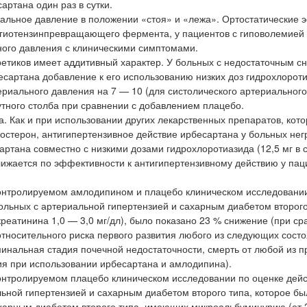
артана один раз в сутки.
альное давление в положении «стоя» и «лежа». Ортостатические
ангиотензинпревращающего фермента, у пациентов с гиповолемией 
ого давления с клиническими симптомами.
ретиков имеет аддитивный характер. У больных с недостаточным 
сартана добавление к его использованию низких доз гидрохлороти
териального давления на 7 — 10 (для систолического артериальног
утного столба при сравнении с добавлением плацебо.
а. Как и при использовании других лекарственных препаратов, кот
остерон, антигипертензивное действие ирбесартана у больных не
ртана совместно с низкими дозами гидрохлоротиазида (12,5 мг в с
лижается по эффективности к антигипертензивному действию у пац
контролируемом амлодипином и плацебо клиническом исследовани
ольных с артериальной гипертензией и сахарным диабетом второго
креатинина 1,0 — 3,0 мг/дл), было показано 23 % снижение (при ср
тносительного риска первого развития любого из следующих состо
минальная стадия почечной недостаточности, смерть от любой из п
я при использовании ирбесартана и амлодипина).
онтролируемом плацебо клиническом исследовании по оценке дей
ьной гипертензией и сахарным диабетом второго типа, которое бы
ахарным диабетом второго типа, имеющих микроальбуминурию (от 