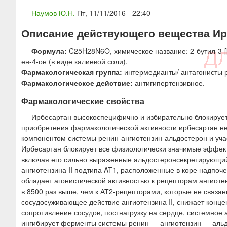
ю
Наумов Ю.Н.
Пт, 11/11/2016 - 22:40
Описание действующего вещества Ирб
Формула:
C25H28N6O, химическое название: 2-бутил-3-[[2
ен-4-он (в виде калиевой соли).
Фармакологическая группа:
интермедианты/ антагонисты ре
Фармакологическое действие:
антигипертензивное.
Фармакологические свойства
Ирбесартан высокоспецифично и избирательно блокирует 
приобретения фармакологической активности ирбесартан не 
компонентом системы ренин-ангиотензин-альдостерон и учас
Ирбесартан блокирует все физиологически значимые эффекты 
включая его сильно выраженные альдостеронсекретирующи
ангиотензина II подтипа AT1, расположенные в коре надпоч
обладает агонистической активностью к рецепторам ангиоте
в 8500 раз выше, чем к АТ2-рецепторами, которые не связа
сосудосуживающее действие ангиотензина II, снижает кон
сопротивление сосудов, постнагрузку на сердце, системное
ингибирует ферменты системы ренин — ангиотензин — альд