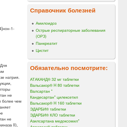
Справочник болезней
Амилоидоз
4]нон-1-
Острые респираторные заболевания
(ОРЗ)
Панкреатит
Цистит
 Для
Обязательно посмотрите:
ым
зе натрия.
АТАКАНД® 32 мг таблетки
укции,
Вальсакор® H 80 таблетки
пторы
Валсартан *
тан не
Кандесартан* цилексетил
м более чем
Вальсакор® H 160 таблетки
раняет
ЭДАРБИ® таблетки
ое
ЭДАРБИ® КЛО таблетки
тан не
Азилсартана медоксомил*
наза II),
Апроваск® таблетки