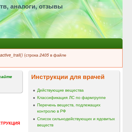
тв, аналоги, отзывы
ctive_trail()
(строка
2405
в файле
Инструкции для врачей
сайте
Действующие вещества
Классификация ЛС по фармгруппе
Перечень веществ, подлежащих
контролю в РФ
Список сильнодействующих и ядовитых
СТРУКЦИЯ
веществ