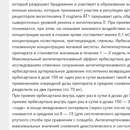
который разрушает брадикинин и участвует в образовании ан
ионные каналы, которые принимают участие в регуляции ар
рецепторов ангиотензина II подтипа AT1 прерывает цепь об
сывороточных уровней ренина и ангиотензина II. При прие
понижается, при этом, не оказывая значимого воздействия 
концентрации калия в плазме крови составляет менее 0,1 м
концентрации холестерина, триглицеридов, глюкозы. Ирбеса
плазменную концентрацию мочевой кислоты. Антигипертенз
препарата и становится значимым в течение 1 — 2 недель л
Максимальный антигипертензивный эффект ирбесартана дост
исследованиях отмечено сохранение антигипертензивного д
ирбесартана артериальное давление постепенно возвращае
ирбесартана в дозе 150 мг один раз в сутки вызывает такой
применением очередной дозы препарата и среднее снижение 
разделили на два приема (по 75 мг).
При приеме ирбесартана внутрь один раз в сутки в дозах д
приеме ирбесартана внутрь один раз в сутки в дозах 150 —
«сидя» в конце междозового интервала (через сутки после 
снижается в среднем на 8 — 13 (для систолического артери
ртутного столба при сравнении с плацебо. Антигипертензив
максимальных значений снижения диастолического и систол