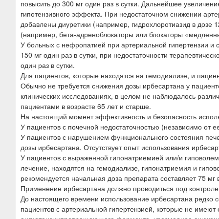
повысить до 300 мг один раз в сутки. Дальнейшее увеличени
гипотензивного эффекта. При недостаточном снижении арте
добавлены диуретики (например, гидрохлоротиазид в дозе 1
(например, бета-адреноблокаторы или блокаторы «медленны
У больных с нефропатией при артериальной гипертензии и 
150 мг один раз в сутки, при недостаточности терапевтичес
один раз в сутки.
Для пациентов, которые находятся на гемодиализе, и пациен
Обычно не требуется снижения дозы ирбесартана у пациенто
клинических исследованиях, в целом не наблюдалось разли
пациентами в возрасте 65 лет и старше.
На настоящий момент эффективность и безопасность исполь
У пациентов с почечной недостаточностью (независимо от е
У пациентов с нарушением функционального состояния пече
дозы ирбесартана. Отсутствует опыт использования ирбесар
У пациентов с выраженной гипонатриемией или/и гиповолеми
лечение, находятся на гемодиализе, гипонатриемия и гипо
рекомендуется начальная доза препарата составляет 75 мг в
Применение ирбесартана должно проводиться под контроле
До настоящего времени использование ирбесартана редко 
пациентов с артериальной гипертензией, которые не имеют 