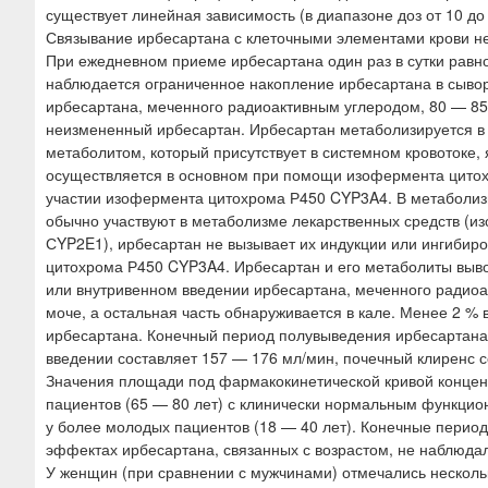
существует линейная зависимость (в диапазоне доз от 10 до
Связывание ирбесартана с клеточными элементами крови не
При ежедневном приеме ирбесартана один раз в сутки равно
наблюдается ограниченное накопление ирбесартана в сывор
ирбесартана, меченного радиоактивным углеродом, 80 — 85 
неизмененный ирбесартан. Ирбесартан метаболизируется в 
метаболитом, который присутствует в системном кровотоке,
осуществляется в основном при помощи изофермента цитох
участии изофермента цитохрома Р450 CYP3A4. В метаболиз
обычно участвуют в метаболизме лекарственных средств (
СYP2E1), ирбесартан не вызывает их индукции или ингибиро
цитохрома Р450 CYP3A4. Ирбесартан и его метаболиты вывод
или внутривенном введении ирбесартана, меченного радиоа
моче, а остальная часть обнаруживается в кале. Менее 2 %
ирбесартана. Конечный период полувыведения ирбесартана
введении составляет 157 — 176 мл/мин, почечный клиренс с
Значения площади под фармакокинетической кривой концен
пациентов (65 — 80 лет) с клинически нормальным функцио
у более молодых пациентов (18 — 40 лет). Конечные перио
эффектах ирбесартана, связанных с возрастом, не наблюдал
У женщин (при сравнении с мужчинами) отмечались несколь