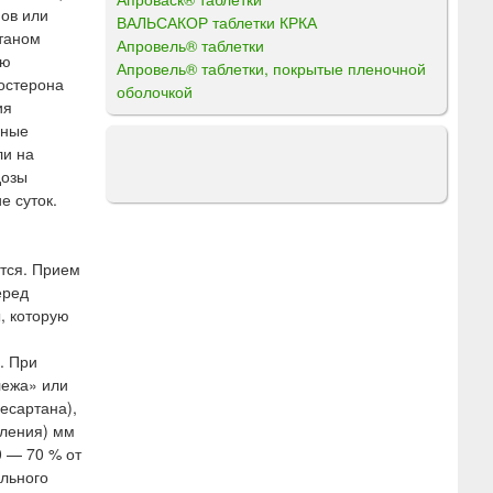
нов или
ВАЛЬСАКОР таблетки КРКА
ртаном
Апровель® таблетки
ию
Апровель® таблетки, покрытые пленочной
остерона
оболочкой
ия
нные
ли на
дозы
е суток.
тся. Прием
еред
, которую
. При
лежа» или
есартана),
вления) мм
0 — 70 % от
льного