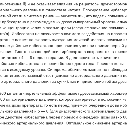
гиотензина II) и не оказывает влияния на рецепторы других гормо
териального давления и гомеостаза натрия. Блокирование ирбеса
ратной связи в системе ренин — ангиотензин, что ведет к повышен
ме ирбесартана в рекомендуемых дозах сывороточный уровень альд
на концентрацию калия в плазме крови (среднее значение повышен
Экв/л). Ирбесартан не оказывает значимого воздействия на плазме
ртан не влияет на скорость выведения мочевой кислоты почками и
ивное действие ирбесартана проявляется уже при приеме первой 
ечения. Гипотензивное действие ирбесартана сохраняется в течени
игается к 4 — 6 неделе терапии. В долгосрочных клинических
ействия ирбесартана в течение более одного года. После отмены
тся к исходному уровню. Синдрома обычно «отмены» не наблюдае
 же антигипертензивный ответ (снижение артериального давления п
артериального давления за сутки), как и применение той же дозы
о 900 мг антигипертензивный эффект имеет дозозависимый характер
 300 мг артериальное давление, которое измеряется в положении «
приема дозы препарата, то есть перед приемом очередной дозы ирб
ального давления) и 5 — 8 (для диастолического артериального да
ное действие ирбесартана перед приемом очередной дозы равно 6
ического артериального давления. Оптимальное снижение артериа