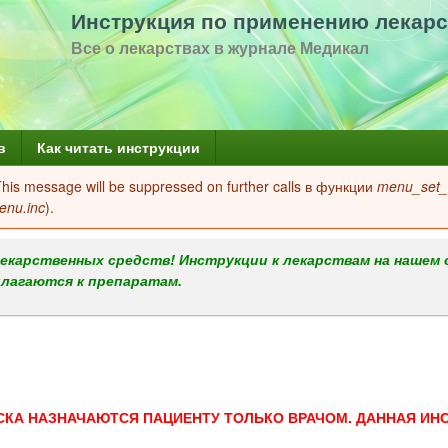
Перейти
Инструкция по применению лекарс
к
Все о лекарствах в журнале Медикал
основному
содержанию
в
Как читать инструкции
 This message will be suppressed on further calls в функции
menu_set_a
enu.inc
).
екарственных средств! Инструкции к лекарствам на нашем 
илагаются к препаратам.
СКА НАЗНАЧАЮТСЯ ПАЦИЕНТУ ТОЛЬКО ВРАЧОМ. ДАННАЯ ИН