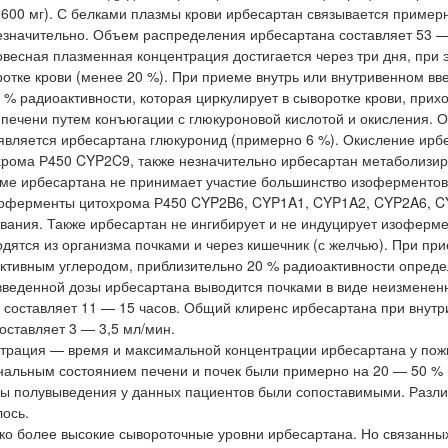
 600 мг). С белками плазмы крови ирбесартан связывается примерн
значительно. Объем распределения ирбесартана составляет 53 —
весная плазменная концентрация достигается через три дня, при 
отке крови (менее 20 %). При приеме внутрь или внутривенном вв
% радиоактивности, которая циркулирует в сыворотке крови, прих
печени путем конъюгации с глюкуроновой кислотой и окисления. 
 является ирбесартана глюкуронид (примерно 6 %). Окисление ирб
рома Р450 CYP2C9, также незначительно ирбесартан метаболизир
ме ирбесартана не принимает участие большинство изоферментов
изоферменты цитохрома Р450 CYP2B6, CYP1A1, CYP1A2, CYP2A6, 
вания. Также ирбесартан не ингибирует и не индуцирует изоферм
ятся из организма почками и через кишечник (с желчью). При при
ктивным углеродом, приблизительно 20 % радиоактивности опреде
 введенной дозы ирбесартана выводится почками в виде неизменен
 составляет 11 — 15 часов. Общий клиренс ирбесартана при внут
оставляет 3 — 3,5 мл/мин.
трация — время и максимальной концентрации ирбесартана у по
нальным состоянием печени и почек были примерно на 20 — 50 %
ды полувыведения у данных пациентов были сопоставимыми. Разли
ось.
ко более высокие сывороточные уровни ирбесартана. Но связанны