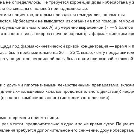
на не определялось. Не требуется коррекции дозы ирбесартана у
ли бы связаны с половой принадлежностью.
к или пациентов, которым проводится гемодиализ, параметры
ются. Ирбесартан не выводится из организма при помощи гемоди
ли функциональный класс А) и умеренно выраженной (7 — 9 баллов
таточностью из-за цирроза печени параметры фармакокинетики ир
лощади под фармакокинетической кривой концентрация — время и 
асы были приблизительно на 20 — 25 % выше, чем у представител
а у пациентов негроидной расы была почти одинаковой с таковой
ии с другими гипотензивными лекарственными препаратами, включ
едленных» кальциевых каналов продолжительного действия); нефр
(в составе комбинированного гипотензивного лечения).
симо от времени приема пищи.
раз в сутки, предпочтительно в одно и то же время суток. Пациент
авления требуется дополнительное его снижение, дозу ирбесарта