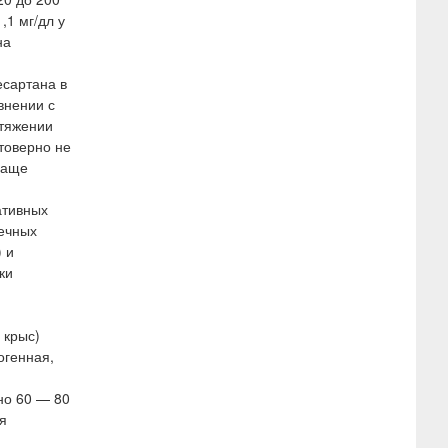
,1 мг/дл у
на
есартана в
внении с
отяжении
товерно не
чаще
ативных
ечных
 и
ки
 крыс)
огенная,
но 60 — 80
я