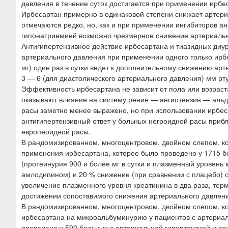
давления в течение суток достигается при применении ирбес
Ирбесартан примерно в одинаковой степени снижает артери
отмечаются редко, но, как и при применении ингибиторов 
гипонатриемией возможно чрезмерное снижение артериальн
Антигипертензивное действие ирбесартана и тиазидных диу
артериального давления при применении одного только ирбе
мг) один раз в сутки ведет к дополнительному снижению ар
3 — 6 (для диастолического артериального давления) мм рт
Эффективность ирбесартана не зависит от пола или возраст
оказывают влияние на систему ренин — ангиотензин — альд
расы заметно менее выражено, но при использовании ирбеса
антигипертензивный ответ у больных негроидной расы приб
европеоидной расы.
В рандомизированном, многоцентровом, двойном слепом, 
применения ирбесартана, которое было проведено у 1715 б
(протеинурия 900 и более мг в сутки и плазменный уровень 
амлодипином) и 20 % снижение (при сравнении с плацебо) о
увеличение плазменного уровня креатинина в два раза, тер
достижении сопоставимого снижения артериального давлени
В рандомизированном, многоцентровом, двойном слепом, к
ирбесартана на микроальбуминурию у пациентов с артериал
проведено у 590 больных с артериальной гипертензией и с