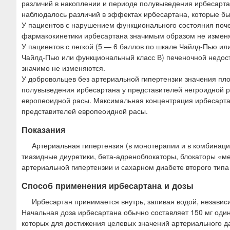
различий в накоплении и периоде полувыведения ирбесарта
наблюдалось различий в эффектах ирбесартана, которые бы
У пациентов с нарушением функционального состояния поче
фармакокинетики ирбесартана значимым образом не изменя
У пациентов с легкой (5 — 6 баллов по шкале Чайлд-Пью и
Чайлд-Пью или функциональный класс В) печеночной недос
значимо не изменяются.
У добровольцев без артериальной гипертензии значения п
полувыведения ирбесартана у представителей негроидной р
европеоидной расы. Максимальная концентрация ирбесартан
представителей европеоидной расы.
Показания
Артериальная гипертензия (в монотерапии и в комбинац
тиазидные диуретики, бета-адреноблокаторы, блокаторы «м
артериальной гипертензии и сахарном диабете второго типа 
Способ применения ирбесартана и дозы
Ирбесартан принимается внутрь, запивая водой, незави
Начальная доза ирбесартана обычно составляет 150 мг один 
которых для достижения целевых значений артериального д