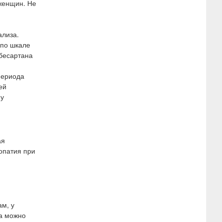
 женщин. Не
ализа.
 по шкале
бесартана
периода
ей
 у
ая
опатия при
ам, у
на можно