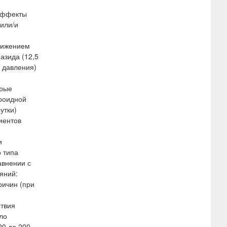
 эффекты
или/и
снижением
азида (12,5
о давления)
орые
гроидной
утки)
иентов
и
 типа
авнении с
яний:
ричин (при
ствия
ло
20 до 200