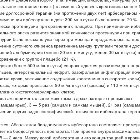
иональное состояние почек (плазменный уровень креатинина менее 1
вие долгосрочной терапии (на протяжении двух лет) ирбесартаном 
именении ирбесартана в дозе 300 мг в сутки было показано 70 %
чески протеинурии при сравнении с плацебо. При применении ирб
тельного риска развития значимой клинически протеинурии при сра
нурии было показано уже через три месяца и продолжалось на пр
жение суточного клиренса креатинина между группами терапии дос
ений альбуминурии (менее 20 мкг в минуту, менее 30 мг в сутки) 
сравнении с группой плацебо (21 %).
озах (более 500 мг/кг в сутки) сопровождается развитием дегенер
альцев, интерстициальный нефрит, базофильная инфильтрация поч
отке крови, увеличение содержания креатинина в сыворотке крови)
х, которые превышают 90 мг/кг в сутки (крысам) и 110 мг/кг в сут
плазию юкстагломерулярных клеток.
тана экспериментальным животным в дозах, которые превышают
амцам крыс), 3 — 5 раз (самцам и самкам мышей), 21 раз (самцам
чении других видов специфической токсичности ирбесартана терат
ется. Абсолютная биодоступность ирбесартана составляет пример
ет на биодоступность препарата. При приеме внутрь максимальна
5 — 2 часа. Между дозой ирбесартана и его концентрацией в крови