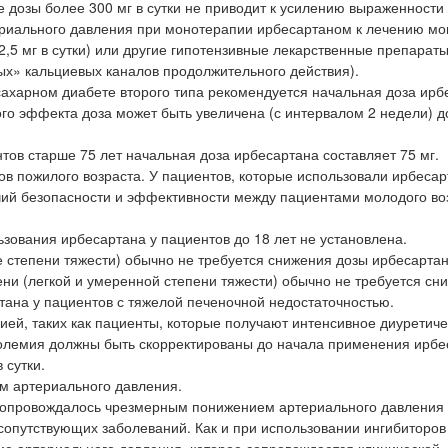
е дозы более 300 мг в сутки не приводит к усилению выраженности
риального давления при монотерапии ирбесартаном к лечению мог
2,5 мг в сутки) или другие гипотензивные лекарственные препарат
х» кальциевых каналов продолжительного действия).
сахарном диабете второго типа рекомендуется начальная доза ирб
кого эффекта доза может быть увеличена (с интервалом 2 недели) д
тов старше 75 лет начальная доза ирбесартана составляет 75 мг.
в пожилого возраста. У пациентов, которые использовали ирбесар
чий безопасности и эффективности между пациентами молодого во
зования ирбесартана у пациентов до 18 лет не установлена.
е степени тяжести) обычно не требуется снижения дозы ирбесартан
ни (легкой и умеренной степени тяжести) обычно не требуется сн
тана у пациентов с тяжелой печеночной недостаточностью.
ей, таких как пациенты, которые получают интенсивное диуретич
волемия должны быть скорректированы до начала применения ирбе
 сутки.
м артериального давления.
сопровождалось чрезмерным понижением артериального давления 
сопутствующих заболеваний. Как и при использовании ингибиторов