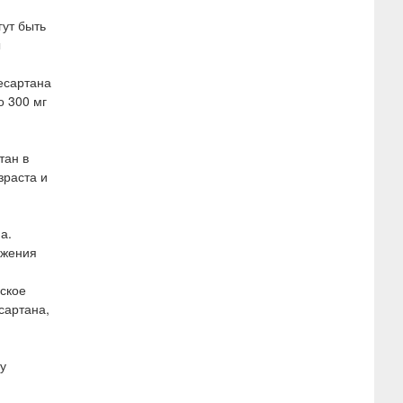
ут быть
ы
есартана
о 300 мг
тан в
зраста и
а.
ижения
еское
сартана,
у