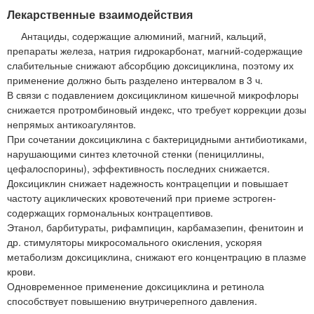
Лекарственные взаимодействия
Антациды, содержащие алюминий, магний, кальций,
препараты железа, натрия гидрокарбонат, магний-содержащие
слабительные снижают абсорбцию доксициклина, поэтому их
применение должно быть разделено интервалом в 3 ч.
В связи с подавлением доксициклином кишечной микрофлоры
снижается протромбиновый индекс, что требует коррекции дозы
непрямых антикоагулянтов.
При сочетании доксициклина с бактерицидными антибиотиками,
нарушающими синтез клеточной стенки (пенициллины,
цефалоспорины), эффективность последних снижается.
Доксициклин снижает надежность контрацепции и повышает
частоту ациклических кровотечений при приеме эстроген-
содержащих гормональных контрацептивов.
Этанол, барбитураты, рифампицин, карбамазепин, фенитоин и
др. стимуляторы микросомального окисления, ускоряя
метаболизм доксициклина, снижают его концентрацию в плазме
крови.
Одновременное применение доксициклина и ретинола
способствует повышению внутричерепного давления.