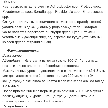
falciparum).
Как правило, не действует на Acinetobacter spp., Proteus spp.,
Pseudomonas spp., Serratia spp., Providencia spp., Enterococcus
spp.
Следует принимать во внимание возможность приобретенной
устойчивости к доксициклину у ряда возбудителей, которая
часто является перекрестной внутри группы (т.е. штаммы,
устойчивые к доксициклину, одновременно будут устойчивыми
ко всей группе тетрациклинов).
Фармакокинетика
Всасывание
Абсорбция — быстрая и высокая (около 100%). Прием пищи
незначительно влияет на абсорбцию препарата.
Максимальный уровень доксициклина в плазме крови (2,6-3 мкг/
мл) достигается через 2 ч после приема 200 мг, через 24 ч
концентрация активного вещества в плазме крови снижается до
1,5 мкг/мл.
После приема 200 мг в первый день лечения и 100 мг в сутки в
последующие дни уровень концентрации доксициклина в
плазме крови составляет 1,5-3 мкг/мл.
Распределение