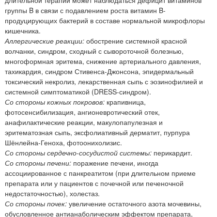
длительной терапии может наблюдаться дефицит витаминов
группы B в связи с подавлением роста витамин B-
продуцирующих бактерий в составе нормальной микрофлоры
кишечника.
Аллергические реакции:
обострение системной красной
волчанки, синдром, сходный с сывороточной болезнью,
многоформная эритема, снижение артериального давления,
тахикардия, синдром Стивенса-Джонсона, эпидермальный
токсический некролиз, лекарственная сыпь с эозинофилией и
системной симптоматикой (DRESS-синдром).
Со стороны кожных покровов:
крапивница,
фотосенсибилизация, ангионевротический отек,
анафилактические реакции, макулопапулезная и
эритематозная сыпь, эксфолиативный дерматит, пурпура
Шёнлейна-Геноха, фотоонихолизис.
Со стороны сердечно-сосудистой системы:
перикардит.
Со стороны печени:
поражение печени, иногда
ассоциированное с панкреатитом (при длительном приеме
препарата или у пациентов с почечной или печеночной
недостаточностью), холестаз.
Со стороны почек:
увеличение остаточного азота мочевины,
обусловленное антианаболическим эффектом препарата,