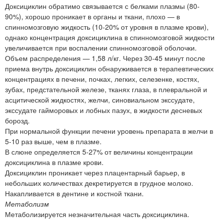
Доксициклин обратимо связывается с белками плазмы (80-
90%), хорошо проникает в органы и ткани, плохо — в
спинномозговую жидкость (10-20% от уровня в плазме крови),
однако концентрация доксициклина в спинномозговой жидкости
увеличивается при воспалении спинномозговой оболочки.
Объем распределения — 1,58 л/кг. Через 30-45 минут после
приема внутрь доксициклин обнаруживается в терапевтических
концентрациях в печени, почках, легких, селезенке, костях,
зубах, предстательной железе, тканях глаза, в плевральной и
асцитической жидкостях, желчи, синовиальном экссудате,
экссудате гайморовых и лобных пазух, в жидкости десневых
борозд.
При нормальной функции печени уровень препарата в желчи в
5-10 раз выше, чем в плазме.
В слюне определяется 5-27% от величины концентрации
доксициклина в плазме крови.
Доксициклин проникает через плацентарный барьер, в
небольших количествах декретируется в грудное молоко.
Накапливается в дентине и костной ткани.
Метаболизм
Метаболизируется незначительная часть доксициклина.