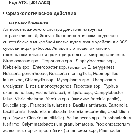
Код АТХ: [J01AA02]
Фармакологическое действие:
Фармакодинамика
Антибиотик широкого спектра действия из группы
тетрациклинов. Действует бактериостатически, подавляет
синтез белка в микробной клетке путем взаимодействия с 30S
субъединицей рибосом. Активен в отношении многих
грамположительных и грамотрицательных микроорганизмов:
Streptococcus spp., Treponema spp., Staphylococcus spp.,
Klebsiella spp., Enterobacter spp. (включая E. aerygenes),
Neisseria gonorrhoeae, Neisseria meningitidis, Haemophilus
influenzae, Chlamydia spp., Mycoplasma spp., Ureaplasma
urealyticim, Listeria monocytogenes, Rickettsia spp., Typhus
exanthematicus, Escherichia coli, Shigella spp., Campylobacter
fetus, Vibrio cholerae, Yersinia spp. (включая Yersinia pestis),
Brucella spp., Francisella tularensis, Bacillus anthracis, Bartonella
bacilliformis, Pasturella multocida, Borrelia recurrentis, Clostridium
spp. (кроме Clostridium difficile), Actinomyces spp., Fusobacterium
fusifirme, Calymmatobacterium granulomatosis, Propionibacterium
acnes, некоторых простейших (Entamoeba spp., Plasmodium