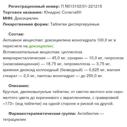
Регистрационный номер:
П N013102/01-221215
Торговое название:
Юнидокс Солютаб®
МНН:
Доксициклин
Лекарственная форма:
Таблетки диспергируемые
Состав:
Активное вещество:
доксициклина моногидрата 100,0 мг в
пересчете на
доксициклин
;
Вспомогательные вещества:
целлюлоза
микрокристаллическая — 45,0 мг, сахарин — 10,0 мг, гипролоза
(низкозамещенная) — 18,75 мг, гипромеллоза — 3,75 мг,
кремния диоксид коллоидный (безводный) — 0,625 мг, магния
стеарат — 2,0 мг, лактозы моногидрат — до 250,0 мг.
Описание:
Круглые, двояковыпуклые таблетки, от светло-желтого или серо-
желтого цвета до коричневого с вкраплениями, с гравировкой
«173» (код таблетки) на одной стороне и риской на другой.
Фармакотерапевтическая группа:
Антибиотик —
тетрациклин