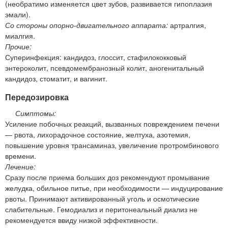
(необратимо изменяется цвет зубов, развивается гипоплазия
эмали).
Со стороны опорно-двигательного аппарата:
артралгия,
миалгия.
Прочие:
Суперинфекция: кандидоз, глоссит, стафилококковый
энтероколит, псевдомембранозный колит, аногенитальный
кандидоз, стоматит, и вагинит.
Передозировка
Симптомы:
Усиление побочных реакций, вызванных повреждением печени
— рвота, лихорадочное состояние, желтуха, азотемия,
повышение уровня трансаминаз, увеличение протромбинового
времени.
Лечение:
Сразу после приема больших доз рекомендуют промывание
желудка, обильное питье, при необходимости — индуцирование
рвоты. Принимают активированный уголь и осмотические
слабительные. Гемодиализ и перитонеальный диализ не
рекомендуется ввиду низкой эффективности.