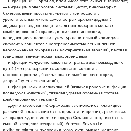
— инфекции ЛОР-органов, в том числе отит, синусит, тонзиллит;
— инфекции мочеполовой системы: цистит, пиелонефрит,
бактериальный простатит, уретрит, уретроцистит,
урогенитальный микоплазмоз, острый орхиэпидидимит;
эндометрит, эндоцервицит и сальпингоофорит в составе
комбинированной терапии; в том числе инфекции,
передающиеся половым путем: урогенитальный хламидиоз,
сифилис у пациентов с непереносимостью пенициллинов,
неосложненная гонорея (как альтернативная терапия), паховая
гранулема, венерическая лимфогранулема;
— инфекции желудочно-кишечного тракта и желчевыводящих
путей (холера, иерсиниоз, холецистит, холангит,
гастроэнтероколит, бациллярная и амебная дизентерия,
диарея "путешественников");
— инфекции кожи и мягких тканей (включая раневые инфекции
после укуса животных), тяжелая угревая болезнь (в составе
комбинированной терапии);
— другие заболевания: фрамбезия, легионеллез, хламидиоз
различной локализации (в т.ч. простатит и проктит), риккетсиоз,
лихорадка Ку, пятнистая лихорадка Скалистых гор, тиф (в т.ч.
сыпной, клещевой возвратный), болезнь Лайма (I ст. —
erythema migrans), туляремия, чума, актиномикоз, малярия;