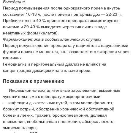
Выведение
Период полувыведения после однократного приема внутрь
составляет 16-18 ч, после приема повторных доз — 22-23 ч.
Приблизительно 40 % принятого препарата экскретируется
почками и 20-40 % выводится через кишечник в виде
неактивных форм (хелатов).
Фармакокинетика в особых клинических случаях
Период полувыведения препарата у пациентов с нарушениями
функции почек не меняется, т.к. возрастает его экскреция через
кишечник.
Гемодиализ и перитонеальный диализ не влияют на
концентрацию доксициклина в плазме крови.
Показания к применению
Инфекционно-воспалительные заболевания, вызванные
чувствительными к препарату микроорганизмами:
— инфекции дыхательных путей, в том числе фарингит,
бронхит острый, обострение хронической обструктивной
болезни легких, трахеит, бронхопневмония, долевая
пневмония, внебольничная пневмония, абсцесс легкого,
эмпиема плевры;