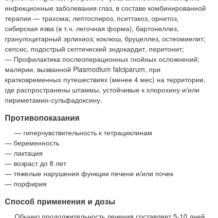
инфекционные заболевания глаз, в составе комбинированной
терапии — трахома; лептоспироз, пситтакоз, орнитоз,
сибирская язва (в т.ч. легочная форма), бартонеллез,
гранулоцитарный эрлихиоз; коклюш, бруцеллез, остеомиелит;
сепсис, подострый септический эндокардит, перитонит;
— Профилактика послеоперационных гнойных осложнений;
малярии, вызванной Plasmodium falciparum, при
кратковременных путешествиях (менее 4 мес) на территории,
где распространены штаммы, устойчивые к хлорохину и/или
пириметамин-сульфадоксину.
Противопоказания
— гиперчувствительность к тетрациклинам
— беременность
— лактация
— возраст до 8 лет
— тяжелые нарушения функции печени и/или почек
— порфирия
Способ применения и дозы
Обычно продолжительность лечения составляет 5-10 дней.