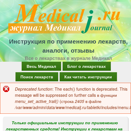
Перейти
к
основному
содержанию
Инструкция по применению лекарств,
аналоги, отзывы
Все о лекарствах в журнале Медикал
Г
Весь Медикал
Блог о лекарствах
л
Поиск лекарств
Как читать инструкции
а
Deprecated function
: The each() function is deprecated. This
Сообщение
в
message will be suppressed on further calls в функции
об
menu_set_active_trail()
(строка
2405
в файле
н
/var/www/admini/data/www/medicalj.ru/tabletki/includes/menu.i
ошибке
о
е
Только официальные инструкции по применению
лекарственных средств! Инструкции к лекарствам на