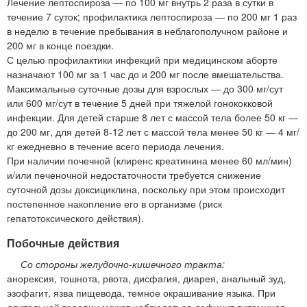
Лечение лептоспироза — по 100 мг внутрь 2 раза в сутки в
течение 7 суток; профилактика лептоспироза — по 200 мг 1 раз
в неделю в течение пребывания в неблагополучном районе и
200 мг в конце поездки.
С целью профилактики инфекций при медицинском аборте
назначают 100 мг за 1 час до и 200 мг после вмешательства.
Максимальные суточные дозы для взрослых — до 300 мг/сут
или 600 мг/сут в течение 5 дней при тяжелой гонококковой
инфекции. Для детей старше 8 лет с массой тела более 50 кг —
до 200 мг, для детей 8-12 лет с массой тела менее 50 кг — 4 мг/
кг ежедневно в течение всего периода лечения.
При наличии почечной (клиренс креатинина менее 60 мл/мин)
и/или печеночной недостаточности требуется снижение
суточной дозы доксициклина, поскольку при этом происходит
постепенное накопление его в организме (риск
гепатотоксического действия).
Побочные действия
Со стороны желудочно-кишечного тракта:
анорексия, тошнота, рвота, дисфагия, диарея, анальный зуд,
эзофагит, язва пищевода, темное окрашивание языка. При