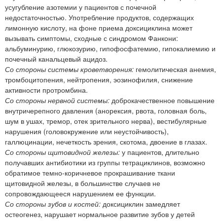
усугубление азотемии у пациентов с почечной
недостаточностью. Употребление продуктов, содержащих
лимонную кислоту, на фоне приема доксициклина может
вызывать симптомы, сходные с синдромом Фанкони:
альбуминурию, глюкозурию, гипофосфатемию, гипокалиемию и
почечный канальцевый ацидоз.
Со стороны системы кроветворения:
гемолитическая анемия,
тромбоцитопения, нейтропения, эозинофилия, снижение
активности протромбина.
Со стороны нервной системы:
доброкачественное повышение
внутричерепного давления (анорексия, рвота, головная боль,
шум в ушах, тремор, отек зрительного нерва), вестибулярные
нарушения (головокружение или неустойчивость),
галлюцинации, нечеткость зрения, скотома, двоение в глазах.
Со стороны щитовидной железы:
у пациентов, длительно
получавших антибиотики из группы тетрациклинов, возможно
обратимое темно-коричневое прокрашивание ткани
щитовидной железы, в большинстве случаев не
сопровождающееся нарушением ее функции.
Со стороны зубов и костей:
доксициклин замедляет
остеогенез, нарушает нормальное развитие зубов у детей