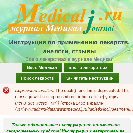
Перейти
к
основному
содержанию
Инструкция по применению лекарств,
аналоги, отзывы
Все о лекарствах в журнале Медикал
Г
Весь Медикал
Блог о лекарствах
л
Поиск лекарств
Как читать инструкции
а
Deprecated function
: The each() function is deprecated. This
Сообщение
в
message will be suppressed on further calls в функции
об
menu_set_active_trail()
(строка
2405
в файле
н
/var/www/admini/data/www/medicalj.ru/tabletki/includes/menu.i
ошибке
о
е
Только официальные инструкции по применению
лекарственных средств! Инструкции к лекарствам на