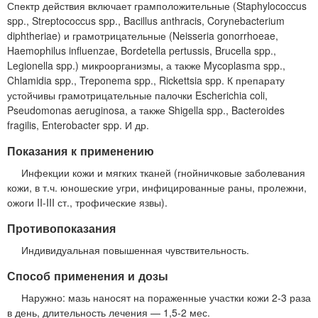
Спектр действия включает грамположительные (Staphylococcus
spp., Streptococcus spp., Bacillus anthracis, Corynebacterium
diphtheriae) и грамотрицательные (Neisseria gonorrhoeae,
Haemophilus influenzae, Bordetella pertussis, Brucella spp.,
Legionella spp.) микроорганизмы, а также Mycoplasma spp.,
Chlamidia spp., Treponema spp., Rickettsia spp. К препарату
устойчивы грамотрицательные палочки Escherichia coli,
Pseudomonas aeruginosa, а также Shigella spp., Bacteroides
fragilis, Enterobacter spp. И др.
Показания к применению
Инфекции кожи и мягких тканей (гнойничковые заболевания
кожи, в т.ч. юношеские угри, инфицированные раны, пролежни,
ожоги II-III ст., трофические язвы).
Противопоказания
Индивидуальная повышенная чувствительность.
Способ применения и дозы
Наружно: мазь наносят на пораженные участки кожи 2-3 раза
в день, длительность лечения — 1,5-2 мес.