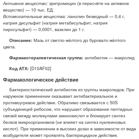
Активное вещество:
эритромицин (в пересчёте на активное
вещество) — 10 тыс. ЕД;
Вспомогательные вещества:
ланолин безводный — 0,4 г,
натрия дисульфит (натрия метабисульфит, натрия
пиросульфит) — 0,0001, вазелин до 1 г.
Описание:
Мазь от светло-жёлтого до буровато-жёлтого
цвета.
Фармакотерапевтическая группа:
антибиотик — макролид
Код АТХ:
[D10AF02]
Фармакологическое действие
Бактериостатический антибиотик из группы макролидов. При
наружном применении оказывает антибактериальное и
противоугревое действие. Обратимо связывается с 50S
субъединицей рибосом, что нарушает образование пептидных
связей между молекулами аминокислот и блокирует синтез
белков микроорганизмов (не влияет на синтез нуклеиновых
кислот). При применении в высоких дозах в зависимости от вида
возбудителя может проявлять бактерицидное действие.