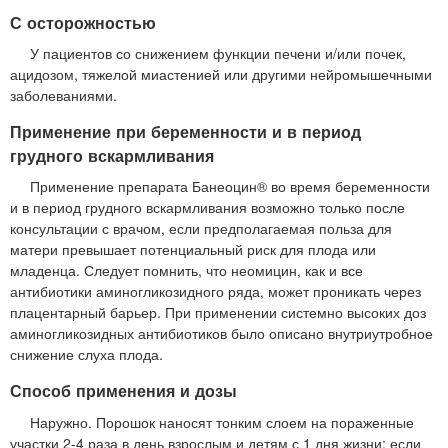
С осторожностью
У пациентов со снижением функции печени и/или почек,
ацидозом, тяжелой миастенией или другими нейромышечными
заболеваниями.
Применение при беременности и в период
грудного вскармливания
Применение препарата Банеоцин® во время беременности
и в период грудного вскармливания возможно только после
консультации с врачом, если предполагаемая польза для
матери превышает потенциальный риск для плода или
младенца. Следует помнить, что неомицин, как и все
антибиотики аминогликозидного ряда, может проникать через
плацентарный барьер. При применении системно высоких доз
аминогликозидных антибиотиков было описано внутриутробное
снижение слуха плода.
Способ применения и дозы
Наружно. Порошок наносят тонким слоем на пораженные
участки 2-4 раза в день взрослым и детям с 1 дня жизни; если