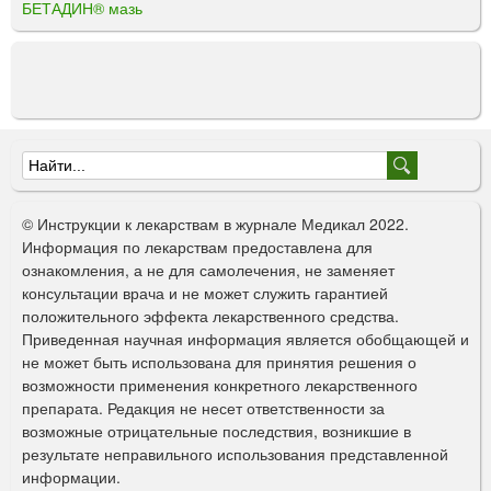
БЕТАДИН® мазь
Ф
о
© Инструкции к лекарствам в журнале Медикал 2022.
р
Информация по лекарствам предоставлена для
ознакомления, а не для самолечения, не заменяет
м
консультации врача и не может служить гарантией
а
положительного эффекта лекарственного средства.
Приведенная научная информация является обобщающей и
п
не может быть использована для принятия решения о
о
возможности применения конкретного лекарственного
препарата. Редакция не несет ответственности за
и
возможные отрицательные последствия, возникшие в
с
результате неправильного использования представленной
информации.
к