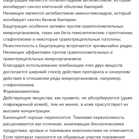
ингибирует синтез клеточной оболочки бактерий.
Неомицин является антибиотиком-аминогликозидом, который
ингибирует синтез белков бактерии.
Бацитрацин особенно активен против грамположительных
микроорганизмов, таких как бета-гемолитические стрептококки,
стафилококки и некоторые грамотрицательные патогены.
Резистентность к бацитрацину встречается чрезвычайно редко.
Неомицин эффективен против грамположительных и
грамотрицательных микроорганизмов.
Благодаря использованию комбинации этих двух веществ
достигается широкий спектр действия препарата и синергизм
действия в отношении ряда микроорганизмов, например,
стафилококков.
Фармакокинетика
Действующие вещества, как правило, не абсорбируются (даже
поврежденной кожей), тем не менее, в коже присутствуют их
высокие концентрации.
Банеоцин® хорошо переносится. Тканевая переносимость
расценивается как отличная, инактивации биологическими
продуктами, кровью и тканевыми компонентами не отмечается.
Если препарат наносится на обширные участки поражения