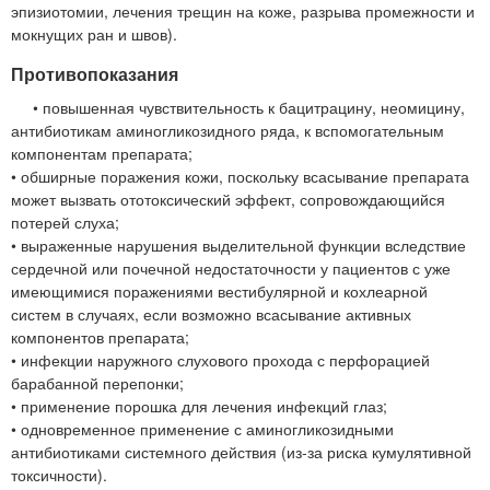
эпизиотомии, лечения трещин на коже, разрыва промежности и
мокнущих ран и швов).
Противопоказания
• повышенная чувствительность к бацитрацину, неомицину,
антибиотикам аминогликозидного ряда, к вспомогательным
компонентам препарата;
• обширные поражения кожи, поскольку всасывание препарата
может вызвать ототоксический эффект, сопровождающийся
потерей слуха;
• выраженные нарушения выделительной функции вследствие
сердечной или почечной недостаточности у пациентов с уже
имеющимися поражениями вестибулярной и кохлеарной
систем в случаях, если возможно всасывание активных
компонентов препарата;
• инфекции наружного слухового прохода с перфорацией
барабанной перепонки;
• применение порошка для лечения инфекций глаз;
• одновременное применение с аминогликозидными
антибиотиками системного действия (из-за риска кумулятивной
токсичности).