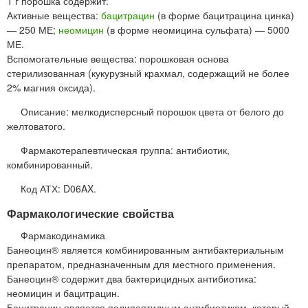
1 г порошка содержит:
Активные вещества:
бацитрацин
(в форме бацитрацина цинка)
— 250 МЕ;
неомицин
(в форме неомицина сульфата) — 5000
МЕ.
Вспомогательные вещества: порошковая основа
стерилизованная (кукурузный крахмал, содержащий не более
2% магния оксида).
Описание: мелкодисперсный порошок цвета от белого до
желтоватого.
Фармакотерапевтическая группа: антибиотик,
комбинированный.
Код АТХ: D06AX.
Фармакологические свойства
Фармакодинамика
Банеоцин® является комбинированным антибактериальным
препаратом, предназначенным для местного применения.
Банеоцин® содержит два бактерицидных антибиотика:
неомицин и бацитрацин.
Бацитрацин является полипептидным антибиотиком, который