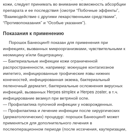
кожи, следует принимать во внимание возможность абсорбции
препарата и ее последствия (смотри “Побочные эффекты”,
“Взаимодействие с другими лекарственными средствами”,
“Противопоказания” и “Особые указания”).
Показания к применению
Порошок Банеоцин® показан для применения при
инфекциях, вызванных микроорганизмами, чувствительными к
неомицину и/или бацитрацину.
— Бактериальные инфекции кожи ограниченной
распространенности, например: мокнущее контагиозное
импетиго, инфицированные трофические язвы нижних
конечностей, инфицированная экзема, бактериальный
пеленочный дерматит, бактериальные осложнения вирусных
инфекций, вызванных Herpes simplex и Herpes zoster, в т.ч.
инфицирование везикул при ветряной оспе.
— Профилактика пупочной инфекции у новорожденных.
— Профилактика и лечение инфекции после хирургических
(дерматологических) процедур: порошок Банеоцин® может
применяться для дополнительного лечения в
послеоперационном периоде (после иссечения, каутеризации,