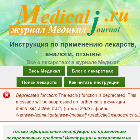
Перейти
к
основному
содержанию
Инструкция по применению лекарств,
аналоги, отзывы
Все о лекарствах в журнале Медикал
Г
Весь Медикал
Блог о лекарствах
л
Поиск лекарств
Как читать инструкции
а
Deprecated function
: The each() function is deprecated. This
Сообщение
в
message will be suppressed on further calls в функции
об
menu_set_active_trail()
(строка
2405
в файле
н
/var/www/admini/data/www/medicalj.ru/tabletki/includes/menu.i
ошибке
о
е
Только официальные инструкции по применению
лекарственных средств! Инструкции к лекарствам на