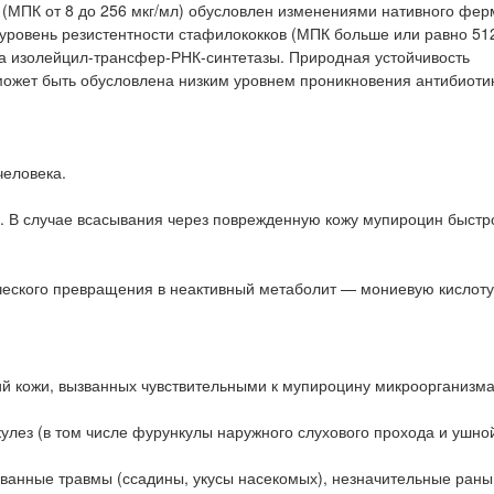
в (МПК от 8 до 256 мкг/мл) обусловлен изменениями нативного фе
уровень резистентности стафилококков (МПК больше или равно 512
 изолейцил-трансфер-РНК-синтетазы. Природная устойчивость
, может быть обусловлена низким уровнем проникновения антибиоти
человека.
. В случае всасывания через поврежденную кожу мупироцин быстр
еского превращения в неактивный метаболит — мониевую кислоту
й кожи, вызванных чувствительными к мупироцину микроорганизм
улез (в том числе фурункулы наружного слухового прохода и ушно
анные травмы (ссадины, укусы насекомых), незначительные раны