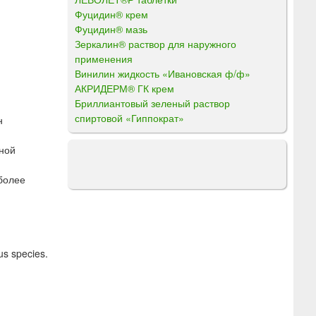
Фуцидин® крем
Фуцидин® мазь
Зеркалин® раствор для наружного
применения
Винилин жидкость «Ивановская ф/ф»
АКРИДЕРМ® ГК крем
Бриллиантовый зеленый раствор
спиртовой «Гиппократ»
н
тной
более
s species.