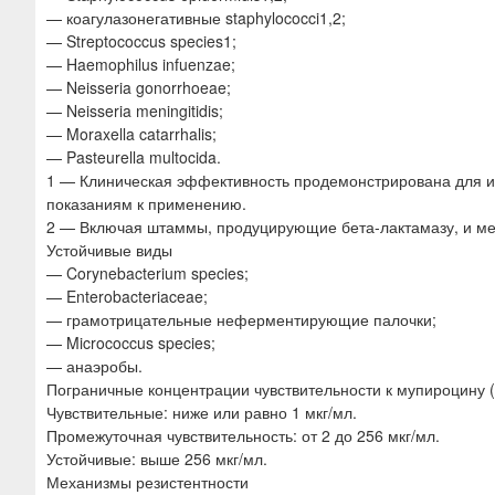
— коагулазонегативные staphylococci1,2;
— Streptococcus species1;
— Haemophilus infuenzae;
— Neisseria gonorrhoeae;
— Neisseria meningitidis;
— Moraxella catarrhalis;
— Pasteurella multocida.
1 — Клиническая эффективность продемонстрирована для и
показаниям к применению.
2 — Включая штаммы, продуцирующие бета-лактамазу, и м
Устойчивые виды
— Corynebacterium species;
— Enterobacteriaceae;
— грамотрицательные неферментирующие палочки;
— Micrococcus species;
— анаэробы.
Пограничные концентрации чувствительности к мупироцину (
Чувствительные: ниже или равно 1 мкг/мл.
Промежуточная чувствительность: от 2 до 256 мкг/мл.
Устойчивые: выше 256 мкг/мл.
Механизмы резистентности