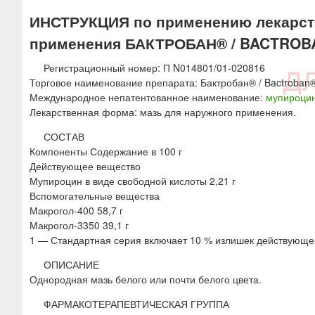
ю
ИНСТРУКЦИЯ по применению лекарств
применения БАКТРОБАН® / BACTROB
Регистрационный номер: П N014801/01-020816
Торговое наименование препарата: Бактробан® / Bactroban®
Международное непатентованное наименование:
мупироци
Лекарственная форма: мазь для наружного применения.
СОСТАВ
Компоненты Содержание в 100 г
Действующее вещество
Мупироцин в виде свободной кислоты 2,21 г
Вспомогательные вещества
Макрогол-400 58,7 г
Макрогол-3350 39,1 г
1 — Стандартная серия включает 10 % излишек действующе
ОПИСАНИЕ
Однородная мазь белого или почти белого цвета.
ФАРМАКОТЕРАПЕВТИЧЕСКАЯ ГРУППА