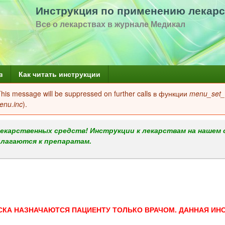
Перейти
Инструкция по применению лекарс
к
Все о лекарствах в журнале Медикал
основному
содержанию
в
Как читать инструкции
 This message will be suppressed on further calls в функции
menu_set_a
enu.inc
).
екарственных средств! Инструкции к лекарствам на нашем 
илагаются к препаратам.
СКА НАЗНАЧАЮТСЯ ПАЦИЕНТУ ТОЛЬКО ВРАЧОМ. ДАННАЯ ИН