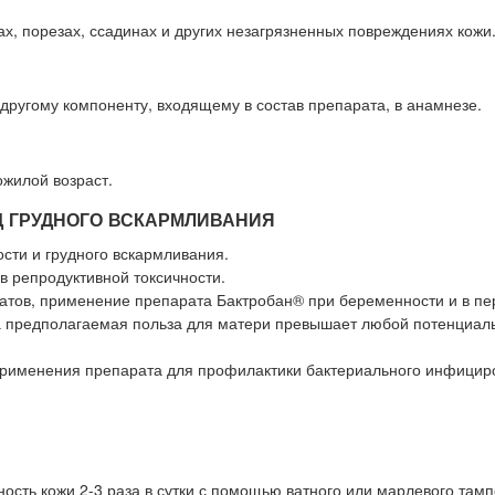
, порезах, ссадинах и других незагрязненных повреждениях кожи
ругому компоненту, входящему в состав препарата, в анамнезе.
ожилой возраст.
Д ГРУДНОГО ВСКАРМЛИВАНИЯ
сти и грудного вскармливания.
в репродуктивной токсичности.
ратов, применение препарата Бактробан® при беременности и в пе
гда предполагаемая польза для матери превышает любой потенциал
применения препарата для профилактики бактериального инфицир
сть кожи 2-3 раза в сутки с помощью ватного или марлевого тамп