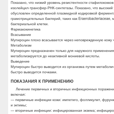
Показано, что низкий уровень резистентности стафилококко
изолейцил-трансфер-РНК-синтетазы. Показано, что высокий 
обусловлен определенной плазмидной кодировкой фермента
грамотрицательных бактерий, таких как Eraerobacteriaceae
бактериальной клетки.
Фармакокинетика
Всасывание
Мупироцин плохо всасывается через неповрежденную кожу 
Метаболизм
Мупироцин предназначен только для наружного применения
метаболизируется до неактивной мониевой кислоты.
Выведение
Мупироцин быстро выводится из организма путем метаболич
быстро выводится почками.
ПОКАЗАНИЯ К ПРИМЕНЕНИЮ
Лечение первичных и вторичных инфекционных поражени
включая:
— первичные инфекции кожи: импетиго, фолликулит, фурунк
и эктимы;
— вторичные инфекции: инфицированная экзема; инфициров