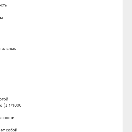
ость
ом
нтальных
отой
о (≥ 1/1000
асности
ет собой