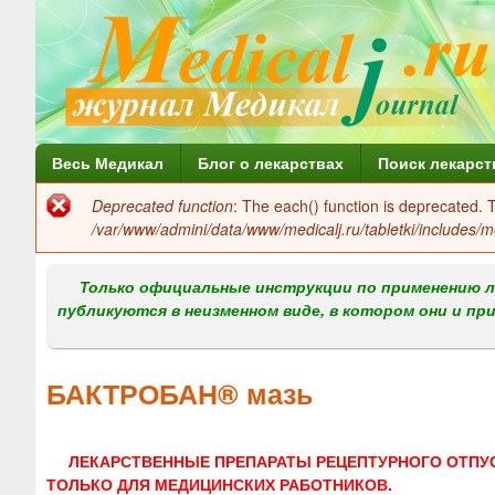
Г
Весь Медикал
Блог о лекарствах
Поиск лекарст
л
Deprecated function
: The each() function is deprecated.
Сообщение
а
/var/www/admini/data/www/medicalj.ru/tabletki/includes/m
об
в
ошибке
Только официальные инструкции по применению л
н
публикуются в неизменном виде, в котором они и пр
о
е
БАКТРОБАН® мазь
м
е
ЛЕКАРСТВЕННЫЕ ПРЕПАРАТЫ РЕЦЕПТУРНОГО ОТПУ
н
ТОЛЬКО ДЛЯ МЕДИЦИНСКИХ РАБОТНИКОВ.