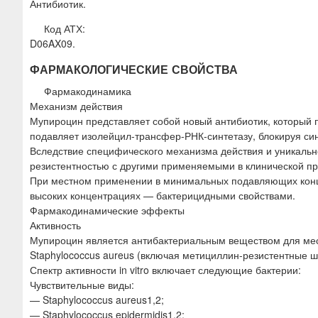
Антибиотик.
Код АТХ:
D06AX09.
ФАРМАКОЛОГИЧЕСКИЕ СВОЙСТВА
Фармакодинамика
Механизм действия
Мупироцин представляет собой новый антибиотик, который
подавляет изолейцил-трансфер-РНК-синтетазу, блокируя син
Вследствие специфического механизма действия и уникальн
резистентностью с другими применяемыми в клинической пр
При местном применении в минимальных подавляющих конце
высоких концентрациях — бактерицидными свойствами.
Фармакодинамические эффекты
Активность
Мупироцин является антибактериальным веществом для мест
Staphylococcus aureus (включая метициллин-резистентные шт
Спектр активности in vitro включает следующие бактерии:
Чувствительные виды:
— Staphylococcus aureus1,2;
— Staphylococcus epidermidis1,2;