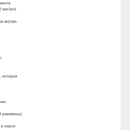
рмента
 мкг/мл)
ка внутрь
о
, которая
ами,
й раковины)
 и ожоги