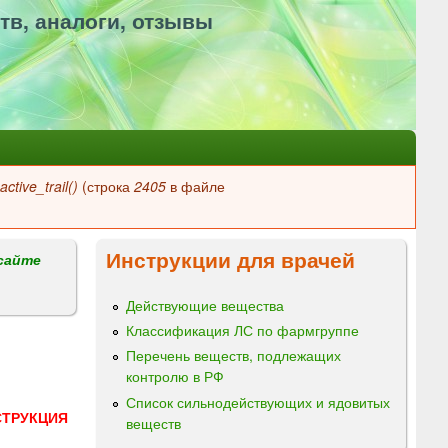
тв, аналоги, отзывы
ctive_trail()
(строка
2405
в файле
Инструкции для врачей
сайте
Действующие вещества
Классификация ЛС по фармгруппе
Перечень веществ, подлежащих
контролю в РФ
Список сильнодействующих и ядовитых
СТРУКЦИЯ
веществ