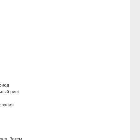
.
риод
ьный риск
ования
она. Затем