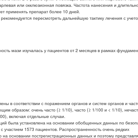
рлевая или окклюзионная повязка. Частота нанесения и длительн
ует применять препарат более 10 дней.
я рекомендуется пересмотреть дальнейшую тактику лечения с учет
ость мази изучалась у пациентов от 2 месяцев в рамках фундаме
ны в соответствии с поражением органов и систем органов и част
м образом: очень часто (≥ 1/10), часто (≥ 1/100 и < 1/10), нечаст
0000), включая отдельные случаи.
кций была установлена на основании обобщенных данных по безоп
 с участием 1573 пациентов. Распространенность очень редких
 на основании пострегистрационных данных и поэтому представля