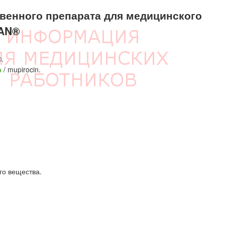
енного препарата для медицинского
AN®
.
н
/ mupirocin.
го вещества.