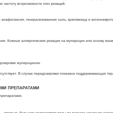
ю частоту встречаемости этих реакций.
е анафилаксия, генерализованная сыпь, крапивница и ангионеврот
ения. Кожные аллергические реакции на мупироцин или основу мази
дозировке мупироцином.
сутствует. В случае передозировки показана поддерживающая тер
.
ЫМИ ПРЕПАРАТАМИ
препаратами.
а — промыть большим количеством воды до полного удаления остатк