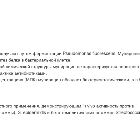
 получают путем ферментации Pseudomonas fluorescens. Мупироци
тез белка в бактериальной клетке.
ой химической структуры мупироцин не характеризуется перекрес
актике антибиотиками.
нтрациях (МПК) мупироцин обладает бактериостатическими, а в 
ного применения, демонстрирующим in vivo активность против
аммы), S. epidermidis и бета-гемолитических штаммов Streptococcu