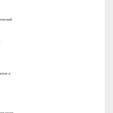
ический
.
апия и
ов мази.