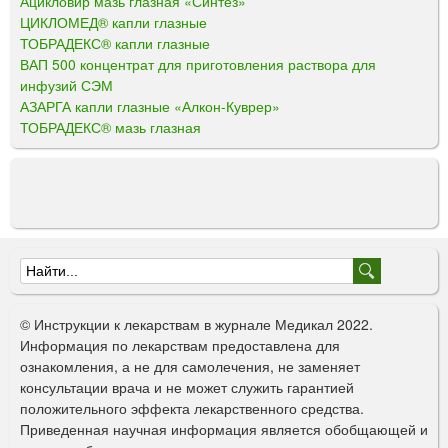
Ацикловир мазь глазная «Синтез»
ЦИКЛОМЕД® капли глазные
ТОБРАДЕКС® капли глазные
ВАП 500 концентрат для приготовления раствора для
инфузий СЭМ
АЗАРГА капли глазные «Алкон-Куврер»
ТОБРАДЕКС® мазь глазная
Ф
о
© Инструкции к лекарствам в журнале Медикал 2022.
р
Информация по лекарствам предоставлена для
ознакомления, а не для самолечения, не заменяет
м
консультации врача и не может служить гарантией
а
положительного эффекта лекарственного средства.
Приведенная научная информация является обобщающей и
п