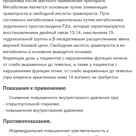
организма после местного применения препарата.
Метаболизм является основным путем элиминации
травопроста и свободной кислоты травопроста. Пути
системного метаболизма параллельны путям метаболизма
эндогенного простагландина F2α, которые характеризуются
восстановлением двойной связи 13-14, окислением 15-
гидроксильной группы и β-оксидативным расщеплением звена
верхней боковой цепи. Свободная кислота травопроста и ее
метаболиты в основном выводятся почками.
Коррекции дозы у пациентов с нарушениями функции печени,
от слабо выраженных до тяжелых, а также у пациентов с
нарушениями функции почек, от слабо выраженных до тяжелых
(при клиренсе креатинина ниже 14 мл/мин) не требуется.
Показания к применению
Снижение повышенного внутриглазного давления при:
- открытоугольной глаукоме;
- повышенном внутриглазном давлении.
Противопоказания.
Индивидуальная повышенная чувствительность к