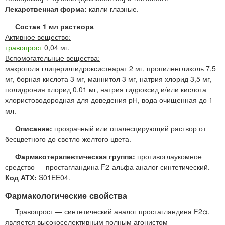
Лекарственная форма:
капли глазные.
Состав 1 мл раствора
Активное вещество:
травопрост
0,04 мг.
Вспомогательные вещества:
макрогола глицерилгидроксистеарат 2 мг, пропиленгликоль 7,5
мг, борная кислота 3 мг, маннитол 3 мг, натрия хлорид 3,5 мг,
полидрония хлорид 0,01 мг, натрия гидроксид и/или кислота
хлористоводородная для доведения рН, вода очищенная до 1
мл.
Описание:
прозрачный или опалесцирующий раствор от
бесцветного до светло-желтого цвета.
Фармакотерапевтическая группа:
противоглаукомное
средство — простагландина F2-альфа аналог синтетический.
Код АТХ:
S01EE04.
Фармакологические свойства
Травопрост — синтетический аналог простагландина F2α,
является высокоселективным полным агонистом