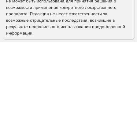
не может быть использована для принятия решения о
о
возможности применения конкретного лекарственного
препарата. Редакция не несет ответственности за
и
возможные отрицательные последствия, возникшие в
с
результате неправильного использования представленной
информации.
к
а