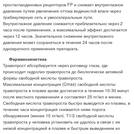
простагландиновых рецепторов FP и снижает внутриглазное
давление путем увеличения оттока водянистой влаги через
трабекулярную сеть и увеосклеральные пути.
Внутриглазное давление снижается приблизительно через 2
часа после применения, а максимальный эффект достигается
через 12 часов. Значительное снижение внутриглазного
давления может сохраняться в течение 24 часов после
однократного применения препарата.
Фармакокинетика
Травопрост абсорбируется через роговицу глаза, где
происходит гидролиз травопроста до биологически активной
формы свободной кислоты травопроста.
Максимальная концентрация (Cmax) свободной кислоты
травопроста в плазме крови достигается в течение 10-30 минут
после местного применения и составляет 25 пг/мл и менее.
Свободная кислота травопроста быстро выводится из плазмы, в
течение часа концентрация снижается ниже порога
обнаружения (менее 10 пг/мл). Т1/2 свободной кислоты
травопроста у человека установить не удалось в связи с ее
низкой концентрацией в плазме и быстрым выведением из