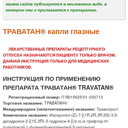
м
нашем сайте публикуются в неизменном виде, в
е
котором они и прилагаются к препаратам.
н
ю
ТРАВАТАН® капли глазные
ЛЕКАРСТВЕННЫЕ ПРЕПАРАТЫ РЕЦЕПТУРНОГО
ОТПУСКА НАЗНАЧАЮТСЯ ПАЦИЕНТУ ТОЛЬКО ВРАЧОМ.
ДАННАЯ ИНСТРУКЦИЯ ТОЛЬКО ДЛЯ МЕДИЦИНСКИХ
РАБОТНИКОВ.
ИНСТРУКЦИЯ ПО ПРИМЕНЕНИЮ
ПРЕПАРАТА ТРАВАТАН® TRAVATAN®
Регистрационный номер:
П N015625/01-030713
Торговое название:
TPABATAH®
Международное (непатентованное) название:
Травопрост
Химическое название:
Изопропил-(Z)-7-[(1R,2R,ЗR,5S)-3,5-
дигидрокси-2-[(1Е,3R)-3-гидрокси-4-[(α,α,α-трифтор-m-
толил)окси]-1-бутенил]циклопентил]-5-гептаноат.