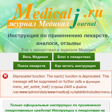
Перейти
к
основному
содержанию
Инструкция по применению лекарств,
аналоги, отзывы
Все о лекарствах в журнале Медикал
Г
Весь Медикал
Блог о лекарствах
л
Поиск лекарств
Как читать инструкции
а
Deprecated function
: The each() function is deprecated. This
Сообщение
в
message will be suppressed on further calls в функции
об
menu_set_active_trail()
(строка
2405
в файле
н
/var/www/admini/data/www/medicalj.ru/tabletki/includes/menu.i
ошибке
о
е
Только официальные инструкции по применению
лекарственных средств! Инструкции к лекарствам на