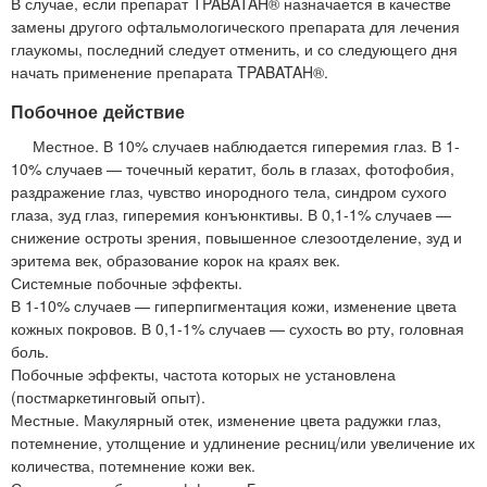
В случае, если препарат TPABATAH® назначается в качестве
замены другого офтальмологического препарата для лечения
глаукомы, последний следует отменить, и со следующего дня
начать применение препарата TPABATAH®.
Побочное действие
Местное. В 10% случаев наблюдается гиперемия глаз. В 1-
10% случаев — точечный кератит, боль в глазах, фотофобия,
раздражение глаз, чувство инородного тела, синдром сухого
глаза, зуд глаз, гиперемия конъюнктивы. В 0,1-1% случаев —
снижение остроты зрения, повышенное слезоотделение, зуд и
эритема век, образование корок на краях век.
Системные побочные эффекты.
В 1-10% случаев — гиперпигментация кожи, изменение цвета
кожных покровов. В 0,1-1% случаев — сухость во рту, головная
боль.
Побочные эффекты, частота которых не установлена
(постмаркетинговый опыт).
Местные. Макулярный отек, изменение цвета радужки глаз,
потемнение, утолщение и удлинение ресниц/или увеличение их
количества, потемнение кожи век.