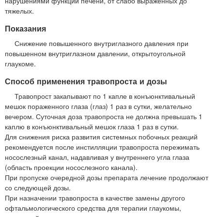
нарушениями функции печени, от слабо выраженных до
тяжелых.
Показания
Снижение повышенного внутриглазного давления при
повышенном внутриглазном давлении, открытоугольной
глаукоме.
Способ применения травопроста и дозы
Травопрост закапывают по 1 капле в конъюнктивальный
мешок пораженного глаза (глаз) 1 раз в сутки, желательно
вечером. Суточная доза травопроста не должна превышать 1
каплю в конъюнктивальный мешок глаза 1 раз в сутки.
Для снижения риска развития системных побочных реакций
рекомендуется после инстилляции травопроста пережимать
носослезный канал, надавливая у внутреннего угла глаза
(область проекции носослезного канала).
При пропуске очередной дозы препарата лечение продолжают
со следующей дозы.
При назначении травопроста в качестве замены другого
офтальмологического средства для терапии глаукомы,