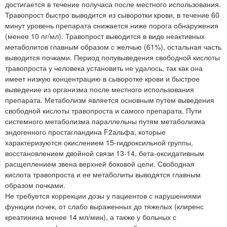
достигается в течение получаса после местного использования.
Травопрост быстро выводится из сыворотки крови, в течение 60
минут уровень препарата снижается ниже порога обнаружения
(менее 10 пг/мл). Травопрост выводится в виде неактивных
метаболитов главным образом с желчью (61%), остальная часть
выводится почками. Период полувыведения свободной кислоты
травопроста у человека установить не удалось, так как она
имеет низкую концентрацию в сыворотке крови и быстрое
выведение из организма после местного использования
препарата. Метаболизм является основным путем выведения
свободной кислоты травопроста и самого препарата. Пути
системного метаболизма параллельны путям метаболизма
эндогенного простагландина F2альфа, которые
характеризуются окислением 15-гидроксильной группы,
восстановлением двойной связи 13-14, бета-оксидативным
расщеплением звена верхней боковой цепи. Свободная
кислота травопроста и ее метаболиты выводятся главным
образом почками.
Не требуется коррекции дозы у пациентов с нарушениями
функции почек, от слабо выраженных до тяжелых (клиренс
креатинина менее 14 мл/мин), а также у больных с