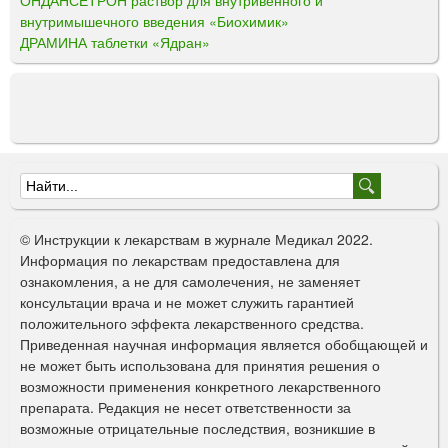
ОНДАНСЕТРОН раствор для внутривенного и
внутримышечного введения «Биохимик»
ДРАМИНА таблетки «Ядран»
Ф
о
© Инструкции к лекарствам в журнале Медикал 2022.
р
Информация по лекарствам предоставлена для
ознакомления, а не для самолечения, не заменяет
м
консультации врача и не может служить гарантией
а
положительного эффекта лекарственного средства.
Приведенная научная информация является обобщающей и
п
не может быть использована для принятия решения о
о
возможности применения конкретного лекарственного
препарата. Редакция не несет ответственности за
и
возможные отрицательные последствия, возникшие в
с