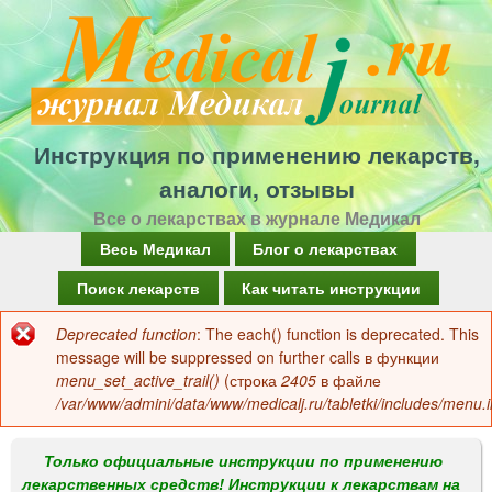
Перейти
к
основному
содержанию
Инструкция по применению лекарств,
аналоги, отзывы
Все о лекарствах в журнале Медикал
Г
Весь Медикал
Блог о лекарствах
л
Поиск лекарств
Как читать инструкции
а
Deprecated function
: The each() function is deprecated. This
Сообщение
в
message will be suppressed on further calls в функции
об
menu_set_active_trail()
(строка
2405
в файле
н
/var/www/admini/data/www/medicalj.ru/tabletki/includes/menu.i
ошибке
о
е
Только официальные инструкции по применению
лекарственных средств! Инструкции к лекарствам на