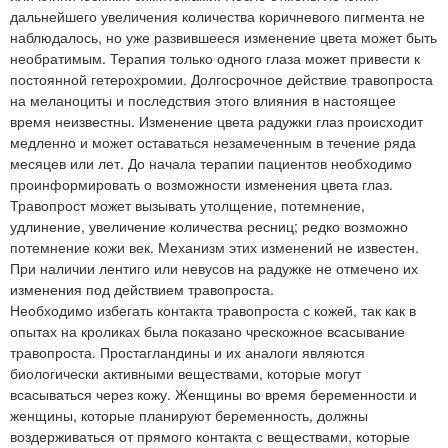
дальнейшего увеличения количества коричневого пигмента не
наблюдалось, но уже развившееся изменение цвета может быть
необратимым. Терапия только одного глаза может привести к
постоянной гетерохромии. Долгосрочное действие травопроста
на меланоциты и последствия этого влияния в настоящее
время неизвестны. Изменение цвета радужки глаз происходит
медленно и может оставаться незамеченным в течение ряда
месяцев или лет. До начала терапии пациентов необходимо
проинформировать о возможности изменения цвета глаз.
Травопрост может вызывать утолщение, потемнение,
удлинение, увеличение количества ресниц; редко возможно
потемнение кожи век. Механизм этих изменений не известен.
При наличии лентиго или невусов на радужке не отмечено их
изменения под действием травопроста.
Необходимо избегать контакта травопроста с кожей, так как в
опытах на кроликах была показано чрескожное всасывание
травопроста. Простагландины и их аналоги являются
биологически активными веществами, которые могут
всасываться через кожу. Женщины во время беременности и
женщины, которые планируют беременность, должны
воздерживаться от прямого контакта с веществами, которые