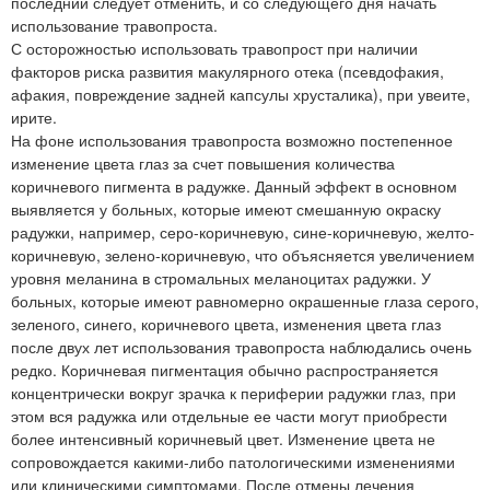
последний следует отменить, и со следующего дня начать
использование травопроста.
С осторожностью использовать травопрост при наличии
факторов риска развития макулярного отека (псевдофакия,
афакия, повреждение задней капсулы хрусталика), при увеите,
ирите.
На фоне использования травопроста возможно постепенное
изменение цвета глаз за счет повышения количества
коричневого пигмента в радужке. Данный эффект в основном
выявляется у больных, которые имеют смешанную окраску
радужки, например, серо-коричневую, сине-коричневую, желто-
коричневую, зелено-коричневую, что объясняется увеличением
уровня меланина в стромальных меланоцитах радужки. У
больных, которые имеют равномерно окрашенные глаза серого,
зеленого, синего, коричневого цвета, изменения цвета глаз
после двух лет использования травопроста наблюдались очень
редко. Коричневая пигментация обычно распространяется
концентрически вокруг зрачка к периферии радужки глаз, при
этом вся радужка или отдельные ее части могут приобрести
более интенсивный коричневый цвет. Изменение цвета не
сопровождается какими-либо патологическими изменениями
или клиническими симптомами. После отмены лечения