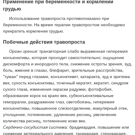
Применение при беременности и кормлении
грудью
Использование травопроста противопоказано при
беременности. На время терапии травопростом необходимо
прекратить кормление грудью.
Побочные действия травопроста
Орган зрения:
транзиторная слабо выраженная гиперемия
конъюнктивы, которая проходит самостоятельно; ощущение
дискомфорта и инородного тела, снижение остроты зрения, зуд,
боль, жжение в глазах, блефарит, зрительные расстройства,
"туман" перед глазами, конъюнктивит, катаракта, зуд и эритема
век, сухость конъюнктивы, точечный кератит, кератит, синдром
сухого глаза, изменения окраски радужки, фотофобия,
образование корок на краях век, субконъюнктивальные
геморрагии, раздражение глаз, светобоязнь, гиперемия
конъюнктивы, повышенное слезоотделение, макулярный отек,
утолщение, потемнение, удлинение ресниц, увеличение
количества ресниц, потемнение кожи век.
Сердечно-сосудистая система:
брадикардия, повышение или
снижение артериального давления, тахикардия, стенокардия,