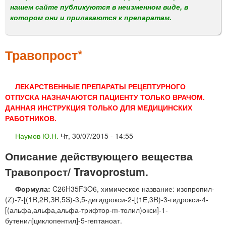
м
нашем сайте публикуются в неизменном виде, в
е
котором они и прилагаются к препаратам.
н
ю
Травопрост*
ЛЕКАРСТВЕННЫЕ ПРЕПАРАТЫ РЕЦЕПТУРНОГО
ОТПУСКА НАЗНАЧАЮТСЯ ПАЦИЕНТУ ТОЛЬКО ВРАЧОМ.
ДАННАЯ ИНСТРУКЦИЯ ТОЛЬКО ДЛЯ МЕДИЦИНСКИХ
РАБОТНИКОВ.
Наумов Ю.Н.
Чт, 30/07/2015 - 14:55
Описание действующего вещества
Травопрост/ Travoprostum.
Формула:
C26H35F3O6, химическое название: изопропил-
(Z)-7-[(1R,2R,ЗR,5S)-3,5-дигидрокси-2-[(1Е,3R)-3-гидрокси-4-
[(альфа,альфа,альфа-трифтор-m-толил)окси]-1-
бутенил]циклопентил]-5-гептаноат.