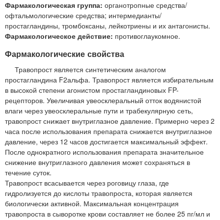
Фармакологическая группа:
органотропные средства/
офтальмологические средства; интермедианты/
простагландины, тромбоксаны, лейкотриены и их антагонисты.
Фармакологическое действие:
противоглаукомное.
Фармакологические свойства
Травопрост является синтетическим аналогом
простагландина F2альфа. Травопрост является избирательным
в высокой степени агонистом простагландиновых FP-
рецепторов. Увеличивая увеосклеральный отток водянистой
влаги через увеосклеральные пути и трабекулярную сеть,
травопрост снижает внутриглазное давление. Примерно через 2
часа после использования препарата снижается внутриглазное
давление, через 12 часов достигается максимальный эффект.
После однократного использования препарата значительное
снижение внутриглазного давления может сохраняться в
течение суток.
Травопрост всасывается через роговицу глаза, где
гидролизуется до кислоты травопроста, которая является
биологически активной. Максимальная концентрация
травопроста в сыворотке крови составляет не более 25 пг/мл и