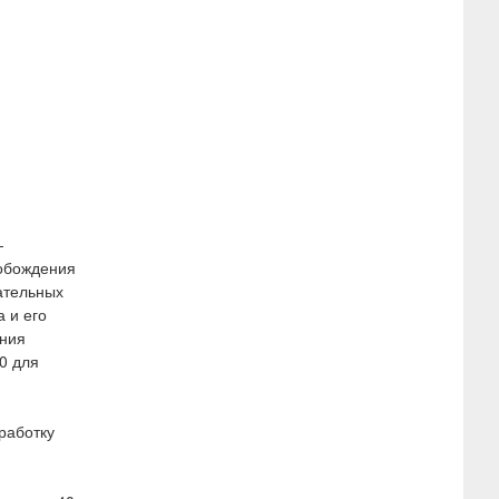
-
вобождения
ательных
 и его
ания
0 для
работку