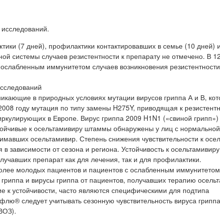
 исследований.
ки (7 дней), профилактики контактировавших в семье (10 дней) 
ой системы случаев резистентности к препарату не отмечено. В 12
 ослабленным иммунитетом случаев возникновения резистентности
исследований
никающие в природных условиях мутации вирусов гриппа А и В, ко
2008 году мутация по типу замены H275Y, приводящая к резистент
ркулирующих в Европе. Вирус гриппа 2009 H1N1 («свиной грипп»)
стойчивые к осельтамивиру штаммы обнаружены у лиц с нормально
имавших осельтамивир. Степень снижения чувствительности к осе
 в зависимости от сезона и региона. Устойчивость к осельтамивиру
учавших препарат как для лечения, так и для профилактики.
более молодых пациентов и пациентов с ослабленным иммунитетом
гриппа и вирусы гриппа от пациентов, получавших терапию осель
е к устойчивости, часто являются специфическими для подтипа
лю® следует учитывать сезонную чувствительность вируса гриппа
ВОЗ).