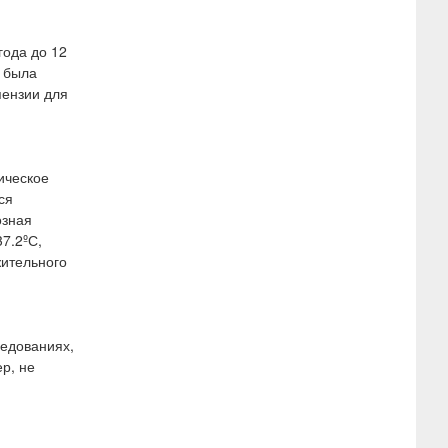
года до 12
и была
пензии для
ическое
ся
озная
7.2ºС,
жительного
ледованиях,
р, не