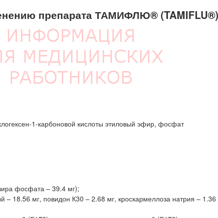
енению препарата ТАМИФЛЮ® (TAMIFLU®
иклогексен-1-карбоновой кислоты этиловый эфир, фосфат
вира фосфата – 39.4 мг);
 18.56 мг, повидон К30 – 2.68 мг, кроскармеллоза натрия – 1.36 м