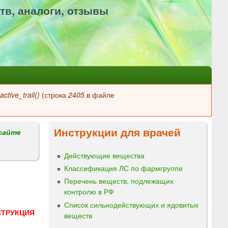
тв, аналоги, отзывы
ctive_trail()
(строка
2405
в файле
Инструкции для врачей
сайте
Действующие вещества
Классификация ЛС по фармгруппе
Перечень веществ, подлежащих
контролю в РФ
Список сильнодействующих и ядовитых
СТРУКЦИЯ
веществ