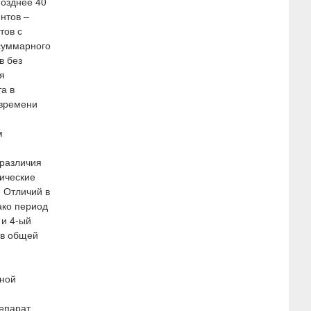
позднее 40
нтов –
тов с
суммарного
в без
я
а в
 времени
м
 различия
нические
 Отличий в
ако период
 и 4-ый
 в общей
ьной
епарат