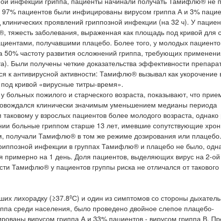
ной инфекции гриппа, пациенты начинали получать Тамифлю® не 
. 97% пациентов были инфицированы вирусом гриппа А и 3% пацие
клинических проявлений гриппозной инфекции (на 32 ч). У пациен
 тяжесть заболевания, выраженная как площадь под кривой для 
циентами, получавшими плацебо. Более того, у молодых пациенто
 50% частоту развития осложнений гриппа, требующих применени
та). Были получены четкие доказательства эффективности препарат
ся к антивирусной активности: Тамифлю® вызывал как укорочение
 под кривой «вирусные титры-время».
 больных пожилого и старческого возраста, показывают, что прие
опровождался клинически значимым уменьшением медианы периода
 таковому у взрослых пациентов более молодого возраста, однако
ании больные гриппом старше 13 лет, имевшие сопутствующие хро
м, получали Тамифлю® в том же режиме дозирования или плацебо.
риппозной инфекции в группах Тамифлю® и плацебо не было, одн
римерно на 1 день. Доля пациентов, выделяющих вирус на 2-ой
сти Тамифлю® у пациентов группы риска не отличался от такового
евших лихорадку (≥37.8ºС) и один из симптомов со стороны дыхател
иппа среди населения, было проведено двойное слепое плацебо-
ованы вирусом гриппа А и 33% пациентов - вирусом гриппа В. Пр