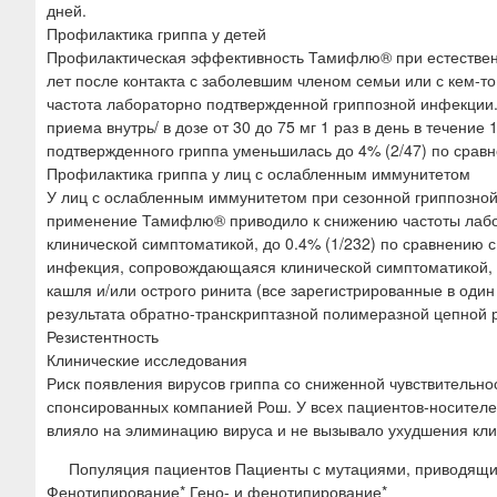
дней.
Профилактика гриппа у детей
Профилактическая эффективность Тамифлю® при естественн
лет после контакта с заболевшим членом семьи или с кем-
частота лабораторно подтвержденной гриппозной инфекции.
приема внутрь/ в дозе от 30 до 75 мг 1 раз в день в течени
подтвержденного гриппа уменьшилась до 4% (2/47) по сравн
Профилактика гриппа у лиц с ослабленным иммунитетом
У лиц с ослабленным иммунитетом при сезонной гриппозной
применение Тамифлю® приводило к снижению частоты лаб
клинической симптоматикой, до 0.4% (1/232) по сравнению 
инфекция, сопровождающаяся клинической симптоматикой, д
кашля и/или острого ринита (все зарегистрированные в один
результата обратно-транскриптазной полимеразной цепной р
Резистентность
Клинические исследования
Риск появления вирусов гриппа со сниженной чувствительно
спонсированных компанией Рош. У всех пациентов-носителе
влияло на элиминацию вируса и не вызывало ухудшения кли
Популяция пациентов Пациенты с мутациями, приводящи
Фенотипирование* Гено- и фенотипирование*