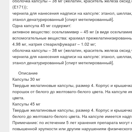
оболочка капсулы – 38 мг (желатин, краситель железа оксид 
(Е171));
чернила для нанесения надписи на капсуле: этанол, шеллак
этанол денатурированный [спирт метилированный].
Одна капсула 45 мг содержит:
активное вещество: осельтамивир – 45 мг (в виде осельтами
вспомогательные вещества: крахмал прежелатинизированный –
4.98 мг, натрия стеарилфумарат – 1.02 мг;
оболочка капсулы – 38 мг (желатин, краситель железа оксид 
чернила для нанесения надписи на капсуле: этанол, шеллак
этанол денатурированный [спирт метилированный].
Описание
Капсулы 30 мг
Твердые желатиновые капсулы, размер 4. Корпус и крышечка
порошок от белого до желтовато-белого цвета. На капсуле 
цвета.
Капсулы 45 мг
Твердые желатиновые капсулы, размер 4. Корпус и крышечка
белого до желтовато-белого цвета. На капсуле имеется надп
Примечание: по истечении 5 лет хранения препарата могут 
повышенной хрупкости или другим нарушениям физического 