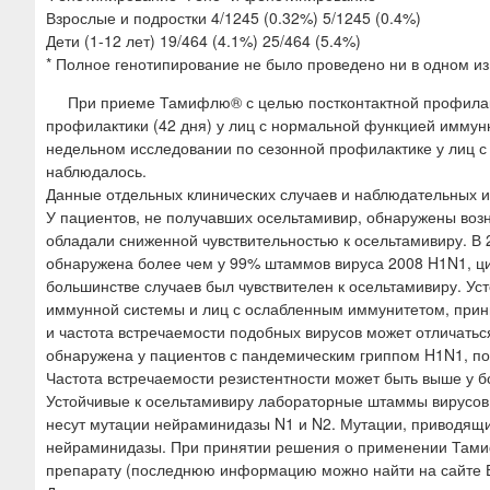
Взрослые и подростки 4/1245 (0.32%) 5/1245 (0.4%)
Дети (1-12 лет) 19/464 (4.1%) 25/464 (5.4%)
* Полное генотипирование не было проведено ни в одном из
При приеме Тамифлю® с целью постконтактной профилакти
профилактики (42 дня) у лиц с нормальной функцией иммунн
недельном исследовании по сезонной профилактике у лиц с
наблюдалось.
Данные отдельных клинических случаев и наблюдательных 
У пациентов, не получавших осельтамивир, обнаружены воз
обладали сниженной чувствительностью к осельтамивиру. В 
обнаружена более чем у 99% штаммов вируса 2008 H1N1, ци
большинстве случаев был чувствителен к осельтамивиру. У
иммунной системы и лиц с ослабленным иммунитетом, прин
и частота встречаемости подобных вирусов может отличаться
обнаружена у пациентов с пандемическим гриппом H1N1, пол
Частота встречаемости резистентности может быть выше у 
Устойчивые к осельтамивиру лабораторные штаммы вирусов 
несут мутации нейраминидазы N1 и N2. Мутации, приводящи
нейраминидазы. При принятии решения о применении Тамиф
препарату (последнюю информацию можно найти на сайте 