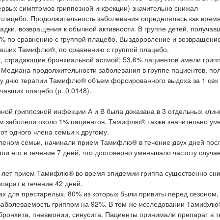
ервых симптомов гриппозной инфекции) значительно снижал
 плацебо. Продолжительность заболевания определялась как врем
адки, возвращения к обычной активности. В группе детей, получав
0% по сравнению с группой плацебо. Выздоровление и возвращени
чавших Тамифлю®, по сравнению с группой плацебо.
ет, страдающие бронхиальной астмой; 53.6% пациентов имели грип
. Медиана продолжительности заболевания в группе пациентов, по
му дню терапии Тамифлю® объем форсированного выдоха за 1 сек
чавших плацебо (р=0.0148).
ой гриппозной инфекции А и В была доказана в 3 отдельных клин
м заболели около 1% пациентов. Тамифлю® также значительно у
от одного члена семьи к другому.
 членом семьи, начинали прием Тамифлю® в течение двух дней пос
и его в течение 7 дней, что достоверно уменьшало частоту случае
65 лет прием Тамифлю® во время эпидемии гриппа существенно сн
парат в течение 42 дней.
ах для престарелых, 80% из которых были привиты перед сезоном, 
заболеваемость гриппом на 92%. В том же исследовании Тамифлю
бронхита, пневмонии, синусита. Пациенты принимали препарат в т