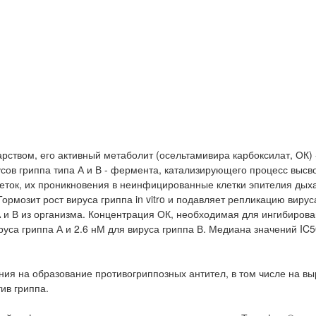
ством, его активный метаболит (осельтамивира карбоксилат, ОК) 
ов гриппа типа А и В - фермента, катализирующего процесс выс
еток, их проникновения в неинфицированные клетки эпителия дых
рмозит рост вируса гриппа in vitro и подавляет репликацию вируса
 А и В из организма. Концентрация ОК, необходимая для ингибиров
руса гриппа А и 2.6 нМ для вируса гриппа В. Медиана значений IC5
я на образование противогриппозных антител, в том числе на вы
ив гриппа.