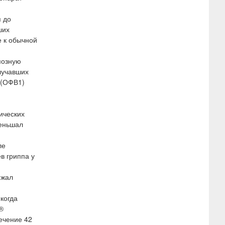
я до
ших
е к обычной
позную
лучавших
 (ОФВ1)
ических
меньшал
ле
в гриппа у
ижал
когда
®
ечение 42