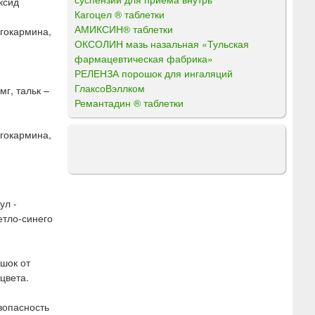
ксид
Кагоцел ® таблетки
АМИКСИН® таблетки
игокармина,
ОКСОЛИН мазь назальная «Тульская
фармацевтическая фабрика»
РЕЛЕНЗА порошок для ингаляций
ГлаксоВэллком
г, тальк –
Ремантадин ® таблетки
игокармина,
ул -
етло-синего
шок от
цвета.
зопасность