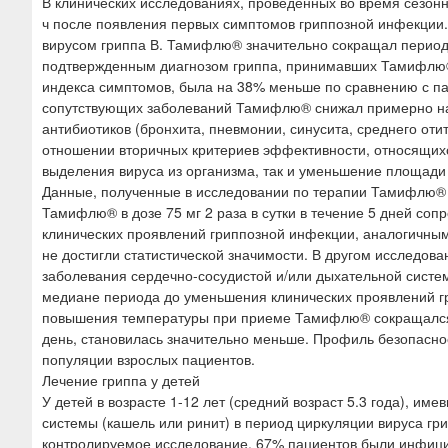
В клинических исследованиях, проведенных во время сезон
ч после появления первых симптомов гриппозной инфекции
вирусом гриппа В. Тамифлю® значительно сокращал период 
подтвержденным диагнозом гриппа, принимавших Тамифлю®,
индекса симптомов, была на 38% меньше по сравнению с па
сопутствующих заболеваний Тамифлю® снижал примерно на
антибиотиков (бронхита, пневмонии, синусита, среднего оти
отношении вторичных критериев эффективности, относящих
выделения вируса из организма, так и уменьшение площади
Данные, полученные в исследовании по терапии Тамифлю® у
Тамифлю® в дозе 75 мг 2 раза в сутки в течение 5 дней с
клинических проявлений гриппозной инфекции, аналогичным
не достигли статистической значимости. В другом исследов
заболевания сердечно-сосудистой и/или дыхательной систе
медиане периода до уменьшения клинических проявлений г
повышения температуры при приеме Тамифлю® сокращался п
день, становилась значительно меньше. Профиль безопасно
популяции взрослых пациентов.
Лечение гриппа у детей
У детей в возрасте 1-12 лет (средний возраст 5.3 года), им
системы (кашель или ринит) в период циркуляции вируса гр
контролируемое исследование. 67% пациентов были инфицир