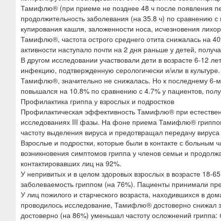
Тамифлю® (при приеме не позднее 48 ч после появления п
продолжительность заболевания (на 35.8 ч) по сравнению с
купирования кашля, заложенности носа, исчезновения лихор
Тамифлю®, частота острого среднего отита снижалась на 4
активности наступало почти на 2 дня раньше у детей, полу
В другом исследовании участвовали дети в возрасте 6-12 л
инфекцию, подтвержденную серологически и/или в культуре
Тамифлю®, значительно не снижалась. Но к последнему 6-
повышался на 10.8% по сравнению с 4.7% у пациентов, полу
Профилактика гриппа у взрослых и подростков
Профилактическая эффективность Тамифлю® при естественн
исследованиях III фазы. На фоне приема Тамифлю® гриппо
частоту выделения вируса и предотвращал передачу вируса 
Взрослые и подростки, которые были в контакте с больным
возникновения симптомов гриппа у членов семьи и продолжал
контактировавших лиц на 92%.
У непривитых и в целом здоровых взрослых в возрасте 18-
заболеваемость гриппом (на 76%). Пациенты принимали пре
У лиц пожилого и старческого возраста, находившихся в дом
проводилось исследование, Тамифлю® достоверно снижал 
достоверно (на 86%) уменьшал частоту осложнений гриппа: 