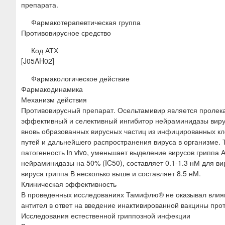
препарата.
Фармакотерапевтическая группа
Противовирусное средство
Код АТХ
[J05AH02]
Фармакологическое действие
Фармакодинамика
Механизм действия
Противовирусный препарат. Осельтамивир является пролекар
эффективный и селективный ингибитор нейраминидазы вирус
вновь образованных вирусных частиц из инфицированных кл
путей и дальнейшего распространения вируса в организме. То
патогенность in vivo, уменьшает выделение вирусов гриппа
нейраминидазы на 50% (IC50), составляет 0.1-1.3 нМ для ви
вируса гриппа В несколько выше и составляет 8.5 нМ.
Клиническая эффективность
В проведенных исследованиях Тамифлю® не оказывал влияни
антител в ответ на введение инактивированной вакцины прот
Исследования естественной гриппозной инфекции