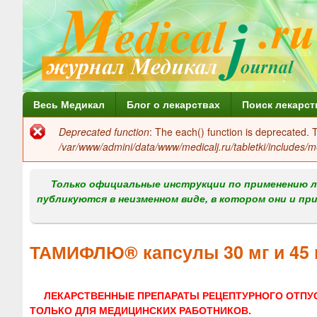
Г
Весь Медикал
Блог о лекарствах
Поиск лекарст
л
Deprecated function
: The each() function is deprecated.
Сообщение
а
/var/www/admini/data/www/medicalj.ru/tabletki/includes/m
об
в
ошибке
Только официальные инструкции по применению л
н
публикуются в неизменном виде, в котором они и пр
о
е
ТАМИФЛЮ® капсулы 30 мг и 45 
м
е
ЛЕКАРСТВЕННЫЕ ПРЕПАРАТЫ РЕЦЕПТУРНОГО ОТПУ
н
ТОЛЬКО ДЛЯ МЕДИЦИНСКИХ РАБОТНИКОВ.