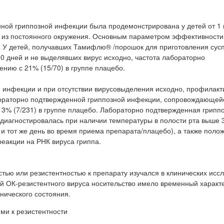
ой гриппозной инфекции была продемонстрирована у детей от 1 
то из постоянного окружения. Основным параметром эффективност
 У детей, получавших Тамифлю® /порошок для приготовления сус
е 10 дней и не выделявших вирус исходно, частота лабораторно
ению с 21% (15/70) в группе плацебо.
 инфекции и при отсутствии вирусовыделения исходно, профилакт
ораторно подтвержденной гриппозной инфекции, сопровождающей
с 3% (7/231) в группе плацебо. Лабораторно подтвержденная грипп
иагностировалась при наличии температуры в полости рта выше 3
 и тот же день во время приема препарата/плацебо), а также поло
еакции на РНК вируса гриппа.
стью или резистентностью к препарату изучался в клинических исс
й ОК-резистентного вируса носительство имело временный характе
нического состояния.
ми к резистентности