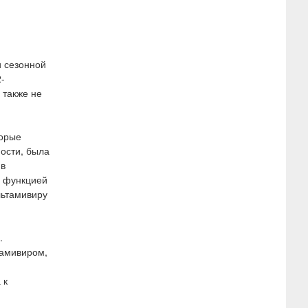
и сезонной
-
 также не
торые
ности, была
 в
й функцией
льтамивиру
.
тамивиром,
 к