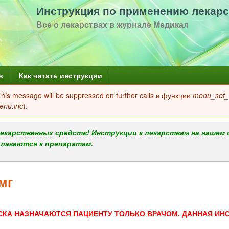
Перейти
Инструкция по применению лекарс
к
Все о лекарствах в журнале Медикал
основному
содержанию
в
Как читать инструкции
 This message will be suppressed on further calls в функции
menu_set_a
enu.inc
).
екарственных средств! Инструкции к лекарствам на нашем 
илагаются к препаратам.
мг
СКА НАЗНАЧАЮТСЯ ПАЦИЕНТУ ТОЛЬКО ВРАЧОМ. ДАННАЯ ИН