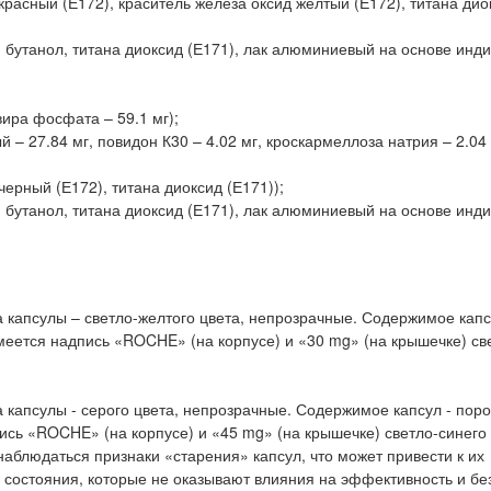
красный (Е172), краситель железа оксид желтый (Е172), титана дио
, бутанол, титана диоксид (Е171), лак алюминиевый на основе инд
вира фосфата – 59.1 мг);
 27.84 мг, повидон К30 – 4.02 мг, кроскармеллоза натрия – 2.04 м
черный (Е172), титана диоксид (Е171));
, бутанол, титана диоксид (Е171), лак алюминиевый на основе инд
 капсулы – светло-желтого цвета, непрозрачные. Содержимое капс
имеется надпись «ROCHE» (на корпусе) и «30 mg» (на крышечке) св
 капсулы - серого цвета, непрозрачные. Содержимое капсул - поро
ись «ROCHE» (на корпусе) и «45 mg» (на крышечке) светло-синего 
наблюдаться признаки «старения» капсул, что может привести к их
состояния, которые не оказывают влияния на эффективность и бе