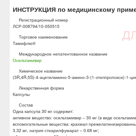
ю
ИНСТРУКЦИЯ по медицинскому прим
Регистрационный номер
ЛСР-008794/10-050515
Торговое наименование
Тамифлю®
Международное непатентованное название
Осельтамивир
Химическое название
(3R,4R,5S)-4-ацетиламино-5-амино-3-(1-этилпропокси)-1-ц
Лекарственная форма
Капсулы
Состав
Одна капсула 30 мг содержит:
активное вещество: осельтамивир – 30 мг (в виде осельтами
вспомогательные вещества: крахмал прежелатинизированный –
3.32 мг, натрия стеарилфумарат – 0.68 мг;