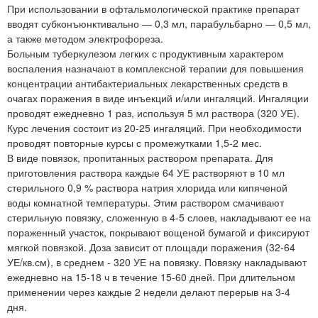
При использовании в офтальмологической практике препарат
вводят субконъюнктивально — 0,3 мл, парабульбарно — 0,5 мл,
а также методом электрофореза.
Больным туберкулезом легких с продуктивным характером
воспаления назначают в комплексной терапии для повышения
концентрации антибактериальных лекарственных средств в
очагах поражения в виде инъекций и/или ингаляций. Ингаляции
проводят ежедневно 1 раз, используя 5 мл раствора (320 УЕ).
Курс лечения состоит из 20-25 ингаляций. При необходимости
проводят повторные курсы с промежутками 1,5-2 мес.
В виде повязок, пропитанных раствором препарата. Для
приготовления раствора каждые 64 УЕ растворяют в 10 мл
стерильного 0,9 % раствора натрия хлорида или кипяченой
воды комнатной температуры. Этим раствором смачивают
стерильную повязку, сложенную в 4-5 слоев, накладывают ее на
пораженный участок, покрывают вощеной бумагой и фиксируют
мягкой повязкой. Доза зависит от площади поражения (32-64
УЕ/кв.см), в среднем - 320 УЕ на повязку. Повязку накладывают
ежедневно на 15-18 ч в течение 15-60 дней. При длительном
применении через каждые 2 недели делают перерыв на 3-4
дня.