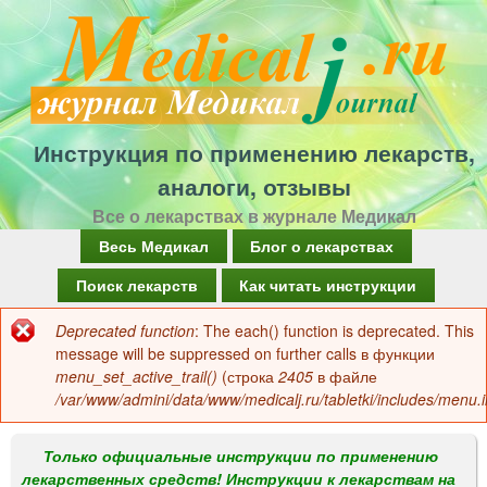
Перейти
к
основному
содержанию
Инструкция по применению лекарств,
аналоги, отзывы
Все о лекарствах в журнале Медикал
Г
Весь Медикал
Блог о лекарствах
л
Поиск лекарств
Как читать инструкции
а
Deprecated function
: The each() function is deprecated. This
Сообщение
в
message will be suppressed on further calls в функции
об
menu_set_active_trail()
(строка
2405
в файле
н
/var/www/admini/data/www/medicalj.ru/tabletki/includes/menu.i
ошибке
о
е
Только официальные инструкции по применению
лекарственных средств! Инструкции к лекарствам на