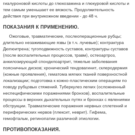
гиалуроновой кислоты до глюкозамина и глюкуровой кислоты и
тем самым уменьшает ее вязкость. Продолжительность
действия при внутрикожном введении - до 48 ч.
ПОКАЗАНИЯ К ПРИМЕНЕНИЮ.
Ожоговые, травматические, послеоперационные рубцы;
длительно незаживающие язвы (в т.ч. лучевые); контрактура
Дюпюитрена; тугоподвижность суставов, контрактуры суставов
(после воспалительных процессов, травм), остеоартроз,
анкилозирующий спондилоартрит, тяжелые заболевания
поясничных дисков; хронический тендовагинит, склеродермия
(кожные проявления), гематома мягких тканей поверхностной
локализации; подготовка к кожно-пластическим операциям по
поводу рубцовых стяжений. Туберкулез легких (осложненный
неспецифическими поражениями бронхов), воспалительные
процессы в верхних дыхательных путях и бронхах с явлениями
обструкции. Травматические поражения нервных сплетений и
периферических нервов (плексит, неврит). Гифема,
гемофтальм, ретинопатии различной этиологии.
ПРОТИВОПОКАЗАНИЯ.