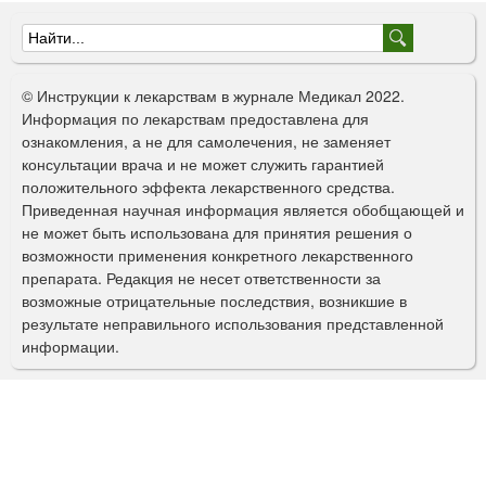
Ф
о
© Инструкции к лекарствам в журнале Медикал 2022.
р
Информация по лекарствам предоставлена для
ознакомления, а не для самолечения, не заменяет
м
консультации врача и не может служить гарантией
а
положительного эффекта лекарственного средства.
Приведенная научная информация является обобщающей и
п
не может быть использована для принятия решения о
о
возможности применения конкретного лекарственного
препарата. Редакция не несет ответственности за
и
возможные отрицательные последствия, возникшие в
с
результате неправильного использования представленной
информации.
к
а