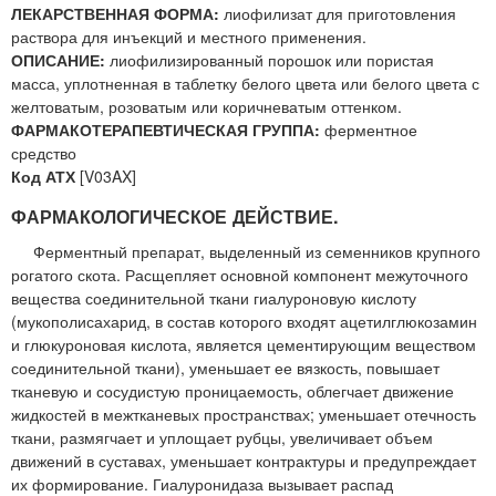
ЛЕКАРСТВЕННАЯ ФОРМА:
лиофилизат для приготовления
раствора для инъекций и местного применения.
ОПИСАНИЕ:
лиофилизированный порошок или пористая
масса, уплотненная в таблетку белого цвета или белого цвета с
желтоватым, розоватым или коричневатым оттенком.
ФАРМАКОТЕРАПЕВТИЧЕСКАЯ ГРУППА:
ферментное
средство
Код АТХ
[V03AX]
ФАРМАКОЛОГИЧЕСКОЕ ДЕЙСТВИЕ.
Ферментный препарат, выделенный из семенников крупного
рогатого скота. Расщепляет основной компонент межуточного
вещества соединительной ткани гиалуроновую кислоту
(мукополисахарид, в состав которого входят ацетилглюкозамин
и глюкуроновая кислота, является цементирующим веществом
соединительной ткани), уменьшает ее вязкость, повышает
тканевую и сосудистую проницаемость, облегчает движение
жидкостей в межтканевых пространствах; уменьшает отечность
ткани, размягчает и уплощает рубцы, увеличивает объем
движений в суставах, уменьшает контрактуры и предупреждает
их формирование. Гиалуронидаза вызывает распад