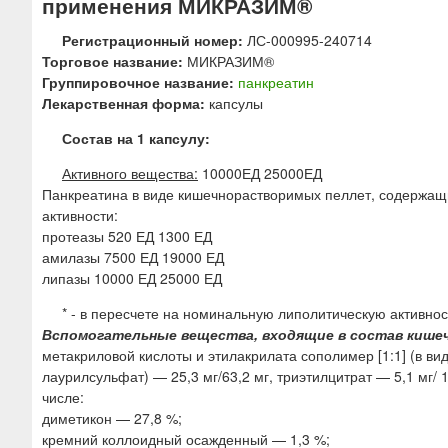
применения МИКРАЗИМ®
ю
Регистрационный номер:
ЛС-000995-240714
Торговое название:
МИКРАЗИМ®
Группировочное название:
панкреатин
Лекарственная форма:
капсулы
Состав на 1 капсулу:
Активного вещества:
10000ЕД 25000ЕД
Панкреатина в виде кишечнорастворимых пеллет, содержащих
активности:
протеазы 520 ЕД 1300 ЕД
амилазы 7500 ЕД 19000 ЕД
липазы 10000 ЕД 25000 ЕД
* - в пересчете на номинальную липолитическую активнос
Вспомогательные вещества, входящие в состав кише
метакриловой кислоты и этилакрилата сополимер [1:1] (в в
лаурилсульфат) — 25,3 мг/63,2 мг, триэтилцитрат — 5,1 мг/ 1
числе:
диметикон — 27,8 %;
кремний коллоидный осажденный — 1,3 %;