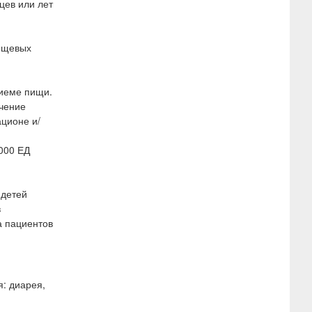
цев или лет
пищевых
риеме пищи.
ичение
ационе и/
000 ЕД
 детей
в
а пациентов
: диарея,