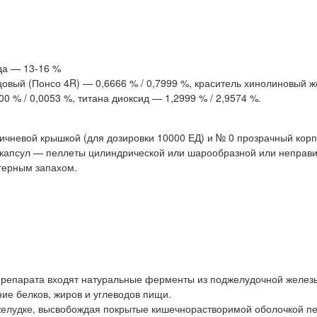
да — 13-16 %
цовый (Понсо 4R) — 0,6666 % / 0,7999 %, краситель хинолиновый 
0 % / 0,0053 %, титана диоксид — 1,2999 % / 2,9574 %.
чневой крышкой (для дозировки 10000 ЕД) и № 0 прозрачный корп
 капсул — пеллеты цилиндрической или шарообразной или неправ
ктерным запахом.
в препарата входят натуральные ферменты из поджелудочной желез
ие белков, жиров и углеводов пищи.
желудке, высвобождая покрытые кишечнорастворимой оболочкой п