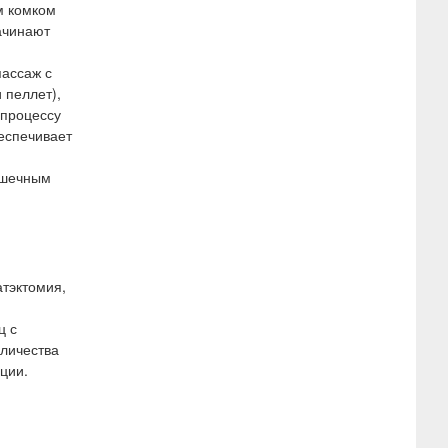
м комком
ачинают
ассаж с
 пеллет),
 процессу
еспечивает
кишечным
атэктомия,
ц с
оличества
ции.