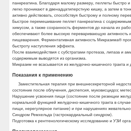
панкреатина. Благодаря малому размеру, пеллеты быстро
легко проникают в двенадцатиперстную кишку, а затем в то
активно действовать, способствуя быстрому и полному пере
Быстрое перемешивание пеллет панкреатина с содержимым 
химусом, а также сохранность ферментов до начала их раб
обеспечивают более высокую переваривающую активность и
пищеварения. Ферментативная активность Микразима® прояв
быстроту наступления эффекта.
После взаимодействия с субстратами протеаза, липаза и ам
содержимым выводятся из организма.
Микразим не всасывается из желудочно-кишечного тракта и д
Показания к применению
Заместительная терапия при внешнесекреторной недоста
состояние после облучения, диспепсия, муковисцидоз; мете
Нарушение усвоения пищи (состояние после резекции желуд
нормальной функцией желудочно-кишечного тракта в случае
пищи, нерегулярное питание) и при нарушениях жевательн
Синдром Ремхельда (гастрокардиальный синдром).
Подготовка к рентгенологическому исследованию и УЗИ орг