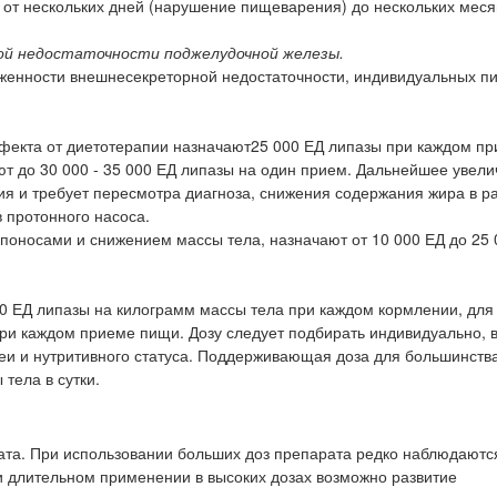
от нескольких дней (нарушение пищеварения) до нескольких меся
ой недостаточности поджелудочной железы.
аженности внешнесекреторной недостаточности, индивидуальных 
ффекта от диетотерапии назначают25 000 ЕД липазы при каждом п
 до 30 000 - 35 000 ЕД липазы на один прием. Дальнейшее увел
ния и требует пересмотра диагноза, снижения содержания жира в р
 протонного насоса.
оносами и снижением массы тела, назначают от 10 000 ЕД до 25 
00 ЕД липазы на килограмм массы тела при каждом кормлении, для
ри каждом приеме пищи. Дозу следует подбирать индивидуально, 
реи и нутритивного статуса. Поддерживающая доза для большинств
тела в сутки.
та. При использовании больших доз препарата редко наблюдаются
и длительном применении в высоких дозах возможно развитие