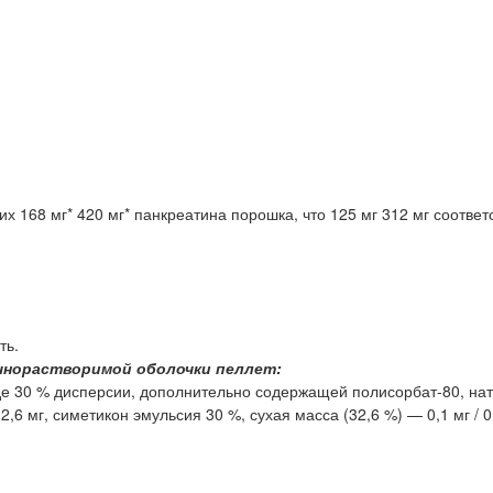
 168 мг* 420 мг* панкреатина порошка, что 125 мг 312 мг соответ
ть.
чнорастворимой оболочки пеллет:
иде 30 % дисперсии, дополнительно содержащей полисорбат-80, на
2,6 мг, симетикон эмульсия 30 %, сухая масса (32,6 %) — 0,1 мг / 0