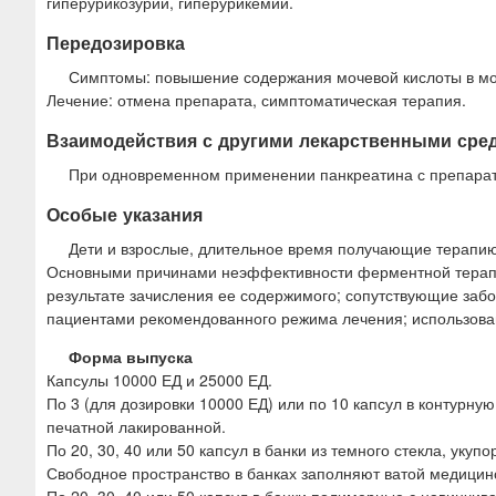
гиперурикозурии, гиперурикемии.
Передозировка
Симптомы: повышение содержания мочевой кислоты в моче
Лечение: отмена препарата, симптоматическая терапия.
Взаимодействия с другими лекарственными сре
При одновременном применении панкреатина с препарат
Особые указания
Дети и взрослые, длительное время получающие терапию
Основными причинами неэффективности ферментной терапи
результате зачисления ее содержимого; сопутствующие забо
пациентами рекомендованного режима лечения; использован
Форма выпуска
Капсулы 10000 ЕД и 25000 ЕД.
По 3 (для дозировки 10000 ЕД) или по 10 капсул в контурн
печатной лакированной.
По 20, 30, 40 или 50 капсул в банки из темного стекла, ук
Свободное пространство в банках заполняют ватой медицинс