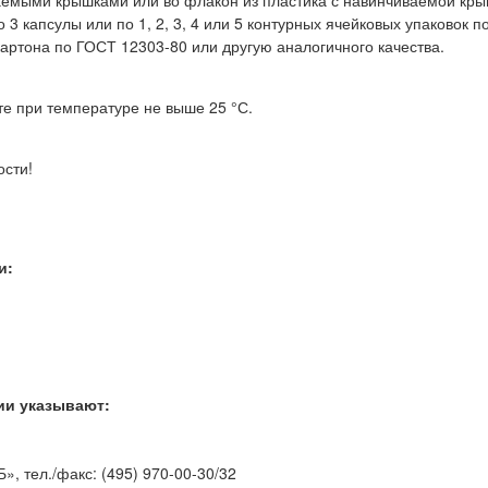
ваемыми крышками или во флакон из пластика с навинчиваемой кры
 3 капсулы или по 1, 2, 3, 4 или 5 контурных ячейковых упаковок п
артона по ГОСТ 12303-80 или другую аналогичного качества.
е при температуре не выше 25 °С.
ости!
и:
.
ии указывают:
Б», тел./факс: (495) 970-00-30/32