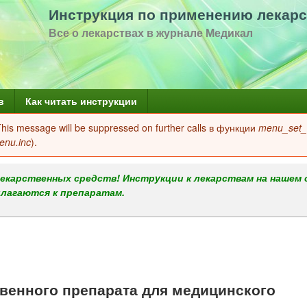
Перейти
Инструкция по применению лекарс
к
Все о лекарствах в журнале Медикал
основному
содержанию
в
Как читать инструкции
 This message will be suppressed on further calls в функции
menu_set_a
enu.inc
).
екарственных средств! Инструкции к лекарствам на нашем 
илагаются к препаратам.
енного препарата для медицинского