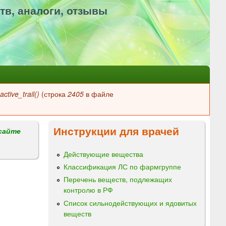
тв, аналоги, отзывы
ctive_trail()
(строка
2405
в файле
Инструкции для врачей
сайте
Действующие вещества
Классификация ЛС по фармгруппе
Перечень веществ, подлежащих
контролю в РФ
Список сильнодействующих и ядовитых
веществ