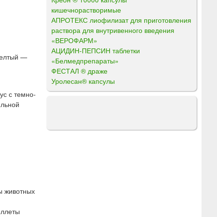
кишечнорастворимые
АПРОТЕКС лиофилизат для приготовления
раствора для внутривенного введения
«ВЕРОФАРМ»
АЦИДИН-ПЕПСИН таблетки
желтый —
«Белмедпрепараты»
ФЕСТАЛ ® драже
Уролесан® капсулы
ус с темно-
ильной
ы животных
еллеты