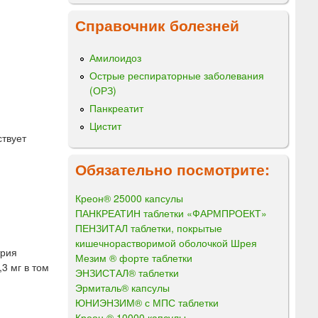
Справочник болезней
Амилоидоз
Острые респираторные заболевания
(ОРЗ)
Панкреатит
Цистит
ствует
Обязательно посмотрите:
Креон® 25000 капсулы
ПАНКРЕАТИН таблетки «ФАРМПРОЕКТ»
ПЕНЗИТАЛ таблетки, покрытые
кишечнорастворимой оболочкой Шрея
трия
Мезим ® форте таблетки
,3 мг в том
ЭНЗИСТАЛ® таблетки
Эрмиталь® капсулы
ЮНИЭНЗИМ® с МПС таблетки
Креон ® 10000 капсулы