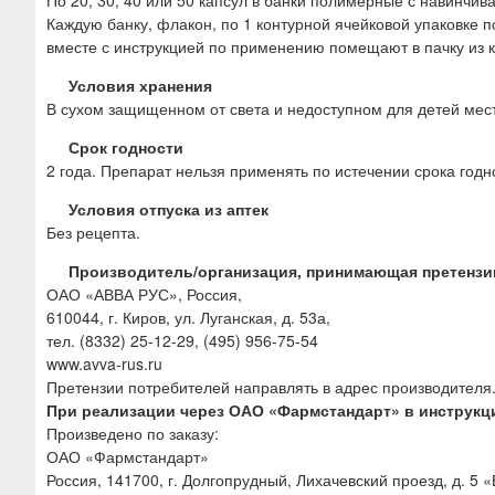
По 20, 30, 40 или 50 капсул в банки полимерные с навинчи
Каждую банку, флакон, по 1 контурной ячейковой упаковке по
вместе с инструкцией по применению помещают в пачку из к
Условия хранения
В сухом защищенном от света и недоступном для детей мест
Срок годности
2 года. Препарат нельзя применять по истечении срока годн
Условия отпуска из аптек
Без рецепта.
Производитель/организация, принимающая претензи
ОАО «АВВА РУС», Россия,
610044, г. Киров, ул. Луганская, д. 53а,
тел. (8332) 25-12-29, (495) 956-75-54
www.avva-rus.ru
Претензии потребителей направлять в адрес производителя
При реализации через ОАО «Фармстандарт» в инструкц
Произведено по заказу:
ОАО «Фармстандарт»
Россия, 141700, г. Долгопрудный, Лихачевский проезд, д. 5 «