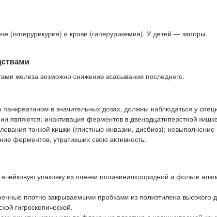
 (гиперурикурия) и крови (гиперурикемия). У детей — запоры.
дствами
ами железа возможно снижение всасывания последнего.
 панкреатином в значительных дозах, должны наблюдаться у спец
и являются: инактивация ферментов в двенадцатиперстной кишке
левания тонкой кишки (глистные инвазии, дисбиоз); невыполнение
ие ферментов, утративших свою активность.
ую ячейковую упаковку из пленки поливинилхлоридной и фольги ал
упоренные плотно закрываемыми пробками из полиэтилена высокого 
кой гигроскопической.