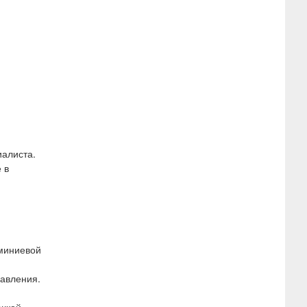
иалиста.
 в
юминиевой
давления.