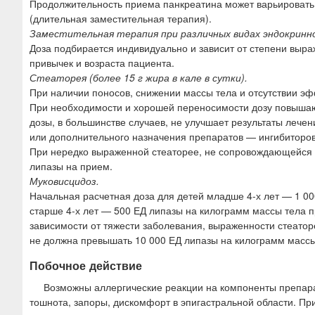
Продолжительность приема панкреатина может варьировать 
(длительная заместительная терапия).
Заместительная терапия при различных видах эндокринн
Доза подбирается индивидуально и зависит от степени выр
привычек и возраста пациента.
Стеаторея (более 15 г жира в кале в сутки).
При наличии поносов, снижении массы тела и отсутствии э
При необходимости и хорошей переносимости дозу повышают
дозы, в большинстве случаев, не улучшает результаты лече
или дополнительного назначения препаратов — ингибиторов
При нередко выраженной стеаторее, не сопровождающейся п
липазы на прием.
Муковисцидоз.
Начальная расчетная доза для детей младше 4-х лет — 1 0
старше 4-х лет — 500 ЕД липазы на килограмм массы тела п
зависимости от тяжести заболевания, выраженности стеато
не должна превышать 10 000 ЕД липазы на килограмм массы 
Побочное действие
Возможны аллергические реакции на компоненты препара
тошнота, запоры, дискомфорт в эпигастральной области. Пр