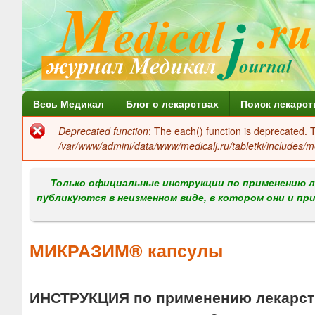
Г
Весь Медикал
Блог о лекарствах
Поиск лекарст
л
Deprecated function
: The each() function is deprecated.
Сообщение
а
/var/www/admini/data/www/medicalj.ru/tabletki/includes/m
об
в
ошибке
Только официальные инструкции по применению л
н
публикуются в неизменном виде, в котором они и пр
о
е
МИКРАЗИМ® капсулы
м
е
ИНСТРУКЦИЯ по применению лекарств
н