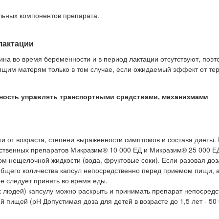
льных компонентов препарата.
лактации
на во время беременности и в период лактации отсутствуют, поэт
щим матерям только в том случае, если ожидаемый эффект от те
ность управлять транспортными средствами, механизмами
и от возраста, степени выраженности симптомов и состава диеты.
ственных препаратов Микразим® 10 000 ЕД и Микразим® 25 000 Е
м нещелочной жидкости (вода, фруктовые соки). Если разовая доз
общего количества капсул непосредственно перед приемом пищи, 
е следует принять во время еды.
х людей) капсулу можно раскрыть и принимать препарат непосредс
 пищей (рН Допустимая доза для детей в возрасте до 1,5 лет - 50 