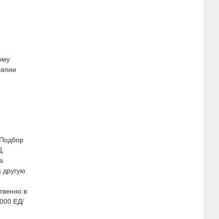
ому
рапии
 Подбор
Д.
а
а другую
твенно в
000 ЕД/