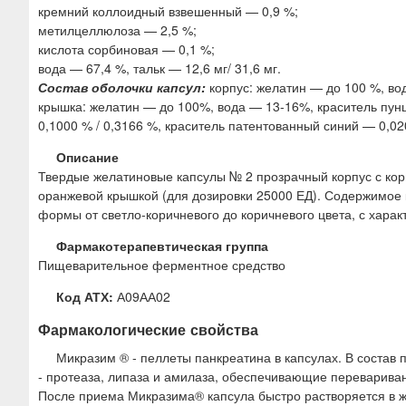
кремний коллоидный взвешенный — 0,9 %;
метилцеллюлоза — 2,5 %;
кислота сорбиновая — 0,1 %;
вода — 67,4 %, тальк — 12,6 мг/ 31,6 мг.
Состав оболочки капсул:
корпус: желатин — до 100 %, во
крышка: желатин — до 100%, вода — 13-16%, краситель пун
0,1000 % / 0,3166 %, краситель патентованный синий — 0,020
Описание
Твердые желатиновые капсулы № 2 прозрачный корпус с кори
оранжевой крышкой (для дозировки 25000 ЕД). Содержимое
формы от светло-коричневого до коричневого цвета, с хара
Фармакотерапевтическая группа
Пищеварительное ферментное средство
Код АТХ:
А09АА02
Фармакологические свойства
Микразим ® - пеллеты панкреатина в капсулах. В соста
- протеаза, липаза и амилаза, обеспечивающие перевариван
После приема Микразима® капсула быстро растворяется в 