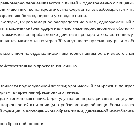
 и равномерно перемешиваются с пищей и одновременно с пищевы
нкий кишечник, где панкреатические ферменты высвобождаются и н
вариванию белков, жиров и углеводов пищи.
желудка, их равномерное распределение в нем, одновременный п
оты в кишечнике (благодаря наличию кишечнорастворимой оболочки
 максимальное приближение действия препарата к естественному
ляется максимально через 30 минут после приема внутрь, что об
илаза в нижних отделах кишечника теряют активность и вместе с 
ействует только в просвете кишечника.
точности поджелудочной железы; хронический панкреатит, панкре
оризм, диарея неинфекционного генеза.
ка и тонкого кишечника): для улучшения переваривания пищи у ли
 погрешностей в питании (употребление жирной пищи, большого к
ой функции, малоподвижном образе жизни, длительной иммобилиза
анов брюшной полости.