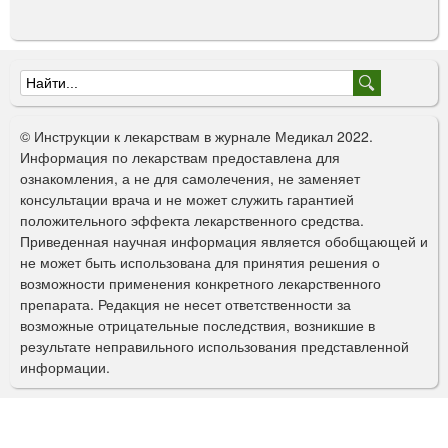
Ф
о
© Инструкции к лекарствам в журнале Медикал 2022.
р
Информация по лекарствам предоставлена для
ознакомления, а не для самолечения, не заменяет
м
консультации врача и не может служить гарантией
а
положительного эффекта лекарственного средства.
Приведенная научная информация является обобщающей и
п
не может быть использована для принятия решения о
о
возможности применения конкретного лекарственного
препарата. Редакция не несет ответственности за
и
возможные отрицательные последствия, возникшие в
с
результате неправильного использования представленной
информации.
к
а