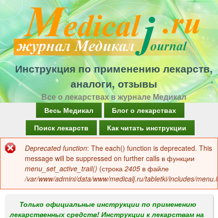
Перейти
к
основному
содержанию
Инструкция по применению лекарств,
аналоги, отзывы
Все о лекарствах в журнале Медикал
Г
Весь Медикал
Блог о лекарствах
л
Поиск лекарств
Как читать инструкции
а
Deprecated function
: The each() function is deprecated. This
Сообщение
в
message will be suppressed on further calls в функции
об
menu_set_active_trail()
(строка
2405
в файле
н
/var/www/admini/data/www/medicalj.ru/tabletki/includes/menu.i
ошибке
о
е
Только официальные инструкции по применению
лекарственных средств! Инструкции к лекарствам на