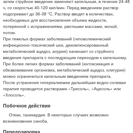
затем струйное введение заменяют капельным, в течение 24-48
ч, со скоростью 40-120 кап/мин. Перед введением раствор
подогревают до 36-38 °C. Раствор вводят в количествах,
необходимых для восстановления объема жидкости,
потерянной с испражнениями, рвотными массами, мочой,
потом.
При тяжелых формах заболеваний (гиповолемический
инфекционно-токсический шок, декомпенсированный
метаболический ацидоз, анурия) начинают со струйного
введения препарата с последующим переходом к капельному.
При более легких формах заболеваний (интоксикация и
обезвоживание организма, метаболический ацидоз, олигурия)
можно ограничиться капельным введением препарата.
После устранения гиперкалиемии дальнейшая водно-солевая
терапия проводится растворами «Трисоль», «Ацесоль» или
«Хлосоль».
Побочное действие
Отеки, тахикардия. В некоторых случаях возможно
возникновение озноба.
Передозировка