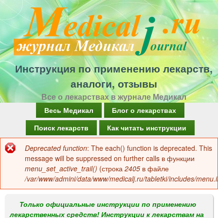
Перейти
к
основному
содержанию
Инструкция по применению лекарств,
аналоги, отзывы
Все о лекарствах в журнале Медикал
Г
Весь Медикал
Блог о лекарствах
л
Поиск лекарств
Как читать инструкции
а
Deprecated function
: The each() function is deprecated. This
Сообщение
в
message will be suppressed on further calls в функции
об
menu_set_active_trail()
(строка
2405
в файле
н
/var/www/admini/data/www/medicalj.ru/tabletki/includes/menu.i
ошибке
о
е
Только официальные инструкции по применению
лекарственных средств! Инструкции к лекарствам на