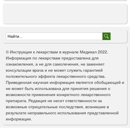
Ф
о
© Инструкции к лекарствам в журнале Медикал 2022.
р
Информация по лекарствам предоставлена для
ознакомления, а не для самолечения, не заменяет
м
консультации врача и не может служить гарантией
а
положительного эффекта лекарственного средства.
Приведенная научная информация является обобщающей и
п
не может быть использована для принятия решения о
о
возможности применения конкретного лекарственного
препарата. Редакция не несет ответственности за
и
возможные отрицательные последствия, возникшие в
с
результате неправильного использования представленной
информации.
к
а