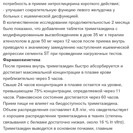
потребность в приеме нитроглицерина короткого действия;
- улучшает сократительную функцию левого желудочка у
больных с ишемической дисфункцией.
В количественном исследовании продолжительностью 2 месяца
было показано, что добавление таблеток триметазидина с
модифицированным высвобождением в дозе 35 мг к терапии
атенололом в дозе 50 мг через 12 часов после приема внутрь
приводило к значимому замедлению наступления ишемической
депрессии сегмента ST при проведении нагрузочных тестов.
Фармакокинетика
После приема внутрь триметазидин быстро абсорбируется и
достигает максимальной концентрации в плазме крови
приблизительно через 5 часов.
Свыше 24 часов концентрация в плазме остается на уровне,
превышающем 75% концентрации, определяемой через 11
часов. Равновесное состояние достигается через 60 часов.
Прием пищи не влияет на биодоступность триметазидина.
Объем распределения составляет 4,8 л/кг, что свидетельствует
о хорошем распределении триметазидина в тканях (степень
связывания с белками достаточно низкая, около 16 % in vitro).
Триметазидин выводится в основном почками, главным