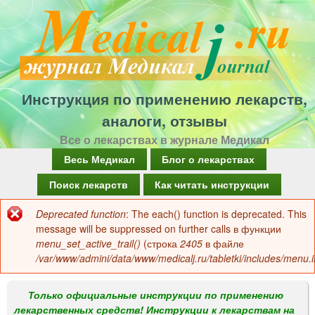
Перейти
к
основному
содержанию
Инструкция по применению лекарств,
аналоги, отзывы
Все о лекарствах в журнале Медикал
Г
Весь Медикал
Блог о лекарствах
л
Поиск лекарств
Как читать инструкции
а
Deprecated function
: The each() function is deprecated. This
Сообщение
в
message will be suppressed on further calls в функции
об
menu_set_active_trail()
(строка
2405
в файле
н
/var/www/admini/data/www/medicalj.ru/tabletki/includes/menu.i
ошибке
о
е
Только официальные инструкции по применению
лекарственных средств! Инструкции к лекарствам на