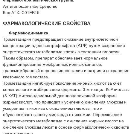
Антигипоксантное средство
Код АТХ: С01ЕВ15.
ФАРМАКОЛОГИЧЕСКИЕ СВОЙСТВА
Фармакодинамика
Триметазидин предотвращает снижение внутриклеточной
концентрации аденозинтрифосфата (АТФ) путем сохранения
энергетического метаболизма клеток в состоянии гипоксии.
Таким образом, препарат обеспечивает нормальное
функционирование мембранных ионных каналов,
трансмембранный перенос ионов калия и натрия и сохранение
клеточного гомеостаза.
Триметазидин ингибирует окисление жирных кислот за счет
селективного ингибировании фермента 3 кетоацил-КоАтиолазы
(3-КАТ) митохондриальной длинноцепочечной изоформы
жирных кислот, что приводит к усилению окисления глюкозы и
ускорению гликолиза с окислением глюкозы, что и
обусловливает защиту миокарда от ишемии. Переключение
энергетического метаболизма с окисления жирных кислот на
окисление глюкозы лежит в основе фармакологических свойств
триметазидина.