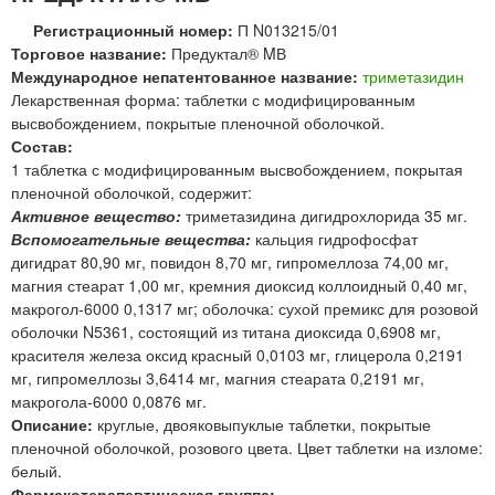
Регистрационный номер:
П N013215/01
Торговое название:
Предуктал® MВ
Международное непатентованное название:
триметазидин
Лекарственная форма: таблетки с модифицированным
высвобождением, покрытые пленочной оболочкой.
Состав:
1 таблетка с модифицированным высвобождением, покрытая
пленочной оболочкой, содержит:
Активное вещество:
триметазидина дигидрохлорида 35 мг.
Вспомогательные вещества:
кальция гидрофосфат
дигидрат 80,90 мг, повидон 8,70 мг, гипромеллоза 74,00 мг,
магния стеарат 1,00 мг, кремния диоксид коллоидный 0,40 мг,
макрогол-6000 0,1317 мг; оболочка: сухой премикс для розовой
оболочки N5361, состоящий из титана диоксида 0,6908 мг,
красителя железа оксид красный 0,0103 мг, глицерола 0,2191
мг, гипромеллозы 3,6414 мг, магния стеарата 0,2191 мг,
макрогола-6000 0,0876 мг.
Описание:
круглые, двояковыпуклые таблетки, покрытые
пленочной оболочкой, розового цвета. Цвет таблетки на изломе:
белый.
Фармакотерапевтическая группа: