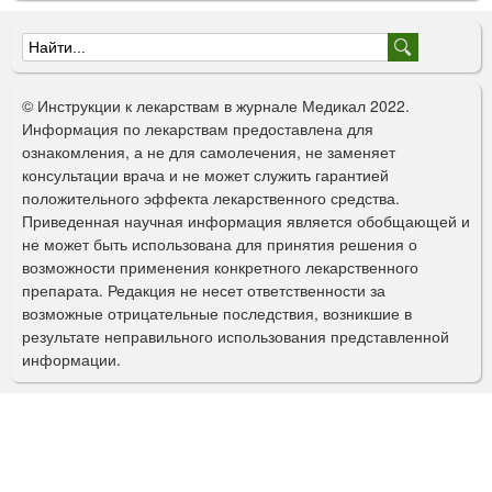
Ф
о
© Инструкции к лекарствам в журнале Медикал 2022.
р
Информация по лекарствам предоставлена для
ознакомления, а не для самолечения, не заменяет
м
консультации врача и не может служить гарантией
а
положительного эффекта лекарственного средства.
Приведенная научная информация является обобщающей и
п
не может быть использована для принятия решения о
о
возможности применения конкретного лекарственного
препарата. Редакция не несет ответственности за
и
возможные отрицательные последствия, возникшие в
с
результате неправильного использования представленной
информации.
к
а