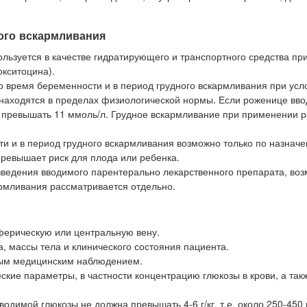
ого вскармливания
льзуется в качестве гидратирующего и транспортного средства пр
окситоцина).
 время беременности и в период грудного вскармливания при усло
 находятся в пределах физиологической нормы. Если роженице вво
а превышать 11 ммоль/л. Грудное вскармливание при применении 
и и в период грудного вскармливания возможно только по назначе
превышает риск для плода или ребенка.
зведения вводимого парентерально лекарственного препарата, во
армливания рассматривается отдельно.
ферическую или центральную вену.
а, массы тела и клинического состояния пациента.
ным медицинским наблюдением.
ские параметры, в частности концентрацию глюкозы в крови, а так
димой глюкозы не должна превышать 4-6 г/кг, т.е. около 250-450 