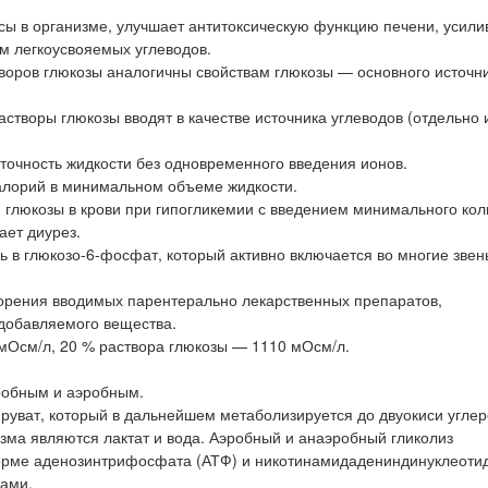
сы в организме, улучшает антитоксическую функцию печени, усили
м легкоусвояемых углеводов.
воров глюкозы аналогичны свойствам глюкозы — основного источн
астворы глюкозы вводят в качестве источника углеводов (отдельно 
точность жидкости без одновременного введения ионов.
алорий в минимальном объеме жидкости.
 глюкозы в крови при гипогликемии с введением минимального кол
ает диурез.
ь в глюкозо-6-фосфат, который активно включается во многие зве
орения вводимых парентерально лекарственных препаратов,
 добавляемого вещества.
мОсм/л, 20 % раствора глюкозы — 1110 мОсм/л.
робным и аэробным.
руват, который в дальнейшем метаболизируется до двуокиси углер
ма являются лактат и вода. Аэробный и анаэробный гликолиз
орме аденозинтрифосфата (АТФ) и никотинамидадениндинуклеотид
ками.