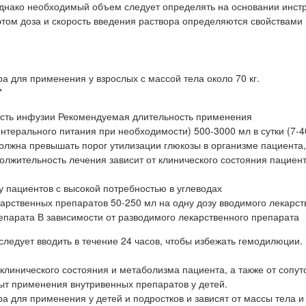
однако необходимый объем следует определять на основании инст
том доза и скорость введения раствора определяются свойствами
а для применения у взрослых с массой тела около 70 кг.
*
ость инфузии Рекомендуемая длительность применения
ентерального питания при необходимости) 500-3000 мл в сутки (7-40
лжна превышать порог утилизации глюкозы в организме пациента, 
одолжительность лечения зависит от клинического состояния пациен
у пациентов с высокой потребностью в углеводах
арственных препаратов 50-250 мл на одну дозу вводимого лекарст
епарата В зависимости от разводимого лекарственного препарата
едует вводить в течение 24 часов, чтобы избежать гемодилюции.
 клинического состояния и метаболизма пациента, а также от сопу
ыт применения внутривенных препаратов у детей.
а для применения у детей и подростков и зависят от массы тела и 