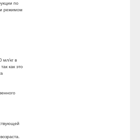
рукции по
 и режимом
 мл/кг в
так как это
та
венного
тствующей
возраста.