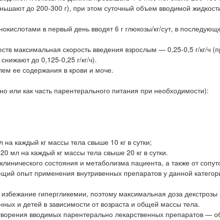
ьшают до 200-300 г), при этом суточный объем вводимой жидкости
окислотами в первый день вводят 6 г глюкозы/кг/сут, в последую
тв максимальная скорость введения взрослым — 0,25-0,5 г/кг/ч (п
нижают до 0,125-0,25 г/кг/ч).
ем ее содержания в крови и моче.
но или как часть парентерального питания при необходимости):
 на каждый кг массы тела свыше 10 кг в сутки;
0 мл на каждый кг массы тела свыше 20 кг в сутки.
 клинического состояния и метаболизма пациента, а также от сопу
ющий опыт применения внутривенных препаратов у данной категор
 избежание гипергликемии, поэтому максимальная доза декстрозы
енных и детей в зависимости от возраста и общей массы тела.
творения вводимых парентерально лекарственных препаратов — о