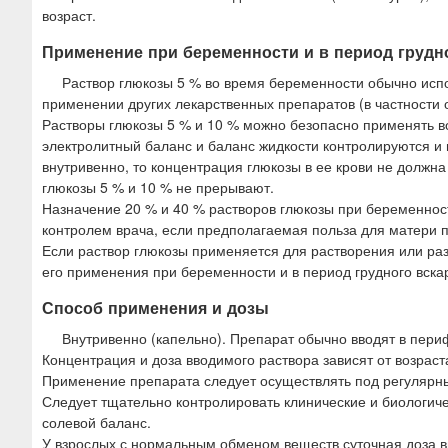
возраст.
Применение при беременности и в период грудн
Раствор глюкозы 5 % во время беременности обычно испо
применении других лекарственных препаратов (в частности 
Растворы глюкозы 5 % и 10 % можно безопасно применять во
электролитный баланс и баланс жидкости контролируются и
внутривенно, то концентрация глюкозы в ее крови не должн
глюкозы 5 % и 10 % не прерывают.
Назначение 20 % и 40 % растворов глюкозы при беременност
контролем врача, если предполагаемая польза для матери 
Если раствор глюкозы применяется для растворения или ра
его применения при беременности и в период грудного вск
Способ применения и дозы
Внутривенно (капельно). Препарат обычно вводят в пери
Концентрация и доза вводимого раствора зависят от возраст
Применение препарата следует осуществлять под регуляр
Следует тщательно контролировать клинические и биологиче
солевой баланс.
У взрослых с нормальным обменом веществ суточная доза вво