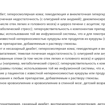
бет; гиперосмолярная кома; гемодилюция и внеклеточная гиперги
очечная недостаточность (с олигурией или анурией); декомпенсир
исле отек легких и головного мозга) и цирроз печени с асцитом; п
болический стресс); гиперчувствительность к компонентам препар
овы; использование той же инфузионной системы, что и для гемотр
 известной непереносимостью кукурузы или продуктов из кукурузы (
ым препаратам, добавляемым к раствору глюкозы.
т и несахарный диабет; гиперосмолярная кома; гемодилюция и в
актатемия; тяжелая почечная недостаточность (с олигурией или ан
анные отеки (в том числе отек легких и головного мозга) и цирроз
 (например, метаболический стресс); гиперчувствительность к ко
 травмы головы; использование той же инфузионной системы, что и
ние у пациентов с известной непереносимостью кукурузы или проду
оказания к любым препаратам, добавляемым к раствору глюкозы.
ное кровоизлияние и кровоизлияние в спинной мозг, детский возра
ипонатриемия, сахарный диабет, внутричерепная гипертензия, детс