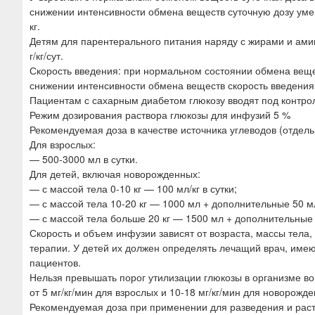
снижении интенсивности обмена веществ суточную дозу умен
кг.
Детям для парентерального питания наряду с жирами и амин
г/кг/сут.
Скорость введения: при нормальном состоянии обмена вещес
снижении интенсивности обмена веществ скорость введения с
Пациентам с сахарным диабетом глюкозу вводят под контрол
Режим дозирования раствора глюкозы для инфузий 5 %
Рекомендуемая доза в качестве источника углеводов (отдель
Для взрослых:
— 500-3000 мл в сутки.
Для детей, включая новорожденных:
— с массой тела 0-10 кг — 100 мл/кг в сутки;
— с массой тела 10-20 кг — 1000 мл + дополнительные 50 мл
— с массой тела больше 20 кг — 1500 мл + дополнительные 2
Скорость и объем инфузии зависят от возраста, массы тела,
терапии. У детей их должен определять лечащий врач, име
пациентов.
Нельзя превышать порог утилизации глюкозы в организме во
от 5 мг/кг/мин для взрослых и 10-18 мг/кг/мин для новорожд
Рекомендуемая доза при применении для разведения и рас