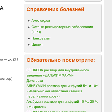
А
Справочник болезней
Амилоидоз
Острые респираторные заболевания
(ОРЗ)
Панкреатит
Цистит
Обязательно посмотрите:
ты — до pH
ГЛЮКОЗА раствор для внутривенного
введения «ДАЛЬХИМФАРМ»
аствор).
Декстроза
АЛЬБУМИН раствор для инфузий 5% и 10%
«Челябинская областная станция
переливания крови»
Альбумин раствор для инфузий 10 %, 20 %
«Микроген»
ГЛЮКОЗА таблетки "Фармстандарт"