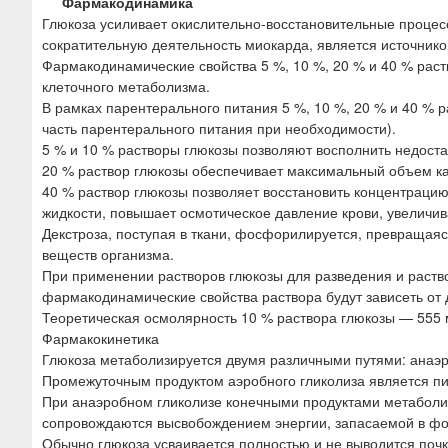
Фармакодинамика
Глюкоза усиливает окислительно-восстановительные процес
сократительную деятельность миокарда, является источнико
Фармакодинамические свойства 5 %, 10 %, 20 % и 40 % раст
клеточного метаболизма.
В рамках парентерального питания 5 %, 10 %, 20 % и 40 % р
часть парентерального питания при необходимости).
5 % и 10 % растворы глюкозы позволяют восполнить недоста
20 % раствор глюкозы обеспечивает максимальный объем к
40 % раствор глюкозы позволяет восстановить концентрацию
жидкости, повышает осмотическое давление крови, увеличив
Декстроза, поступая в ткани, фосфорилируется, превращаяс
веществ организма.
При применении растворов глюкозы для разведения и раств
фармакодинамические свойства раствора будут зависеть от
Теоретическая осмолярность 10 % раствора глюкозы — 555 
Фармакокинетика
Глюкоза метаболизируется двумя различными путями: анаэ
Промежуточным продуктом аэробного гликолиза является пи
При анаэробном гликолизе конечными продуктами метаболиз
сопровождаются высвобождением энергии, запасаемой в ф
Обычно глюкоза усваивается полностью и не выводится поч