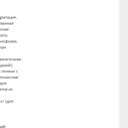
дратация,
ованная
рочие
ата;
ансфузии,
при
неклеточная
урией);
 печени с
мпонентам
 для
ктов из
ст (для
кий