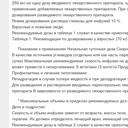
250 мл на одну дозу вводимого лекарственного препарата, 
применению добавляемых лекарственных препаратов. При э
дозирования разводимого лекарственного препарата.
Режим дозирования раствора глюкозы для инфузий 10 %
Взрослые и пожилые люди:
Рекомендуемые дозы в таблице 1 служат в качестве ориентир
Таблица 1. Рекомендации по дозированию у взрослых (70 кг)
Показание к применению Начальная суточная доза Скор
В качестве источника углеводов (отдельно или как часть пар
сутки) Максимальная рекомендуемая скорость инфузии не до
может привести к гипергликемии: 5 мг/кг/мин (3 мл/кг/ч) Пр
Профилактика и лечение гипогликемии
Регидратация в случае потери жидкости и при дегидратации 
Для разведения и растворения вводимых парентерально лек
препарата В зависимости от разводимого лекарственного пр
* Максимальные объемы в пределах рекомендуемых доз сл
Дети и подростки:
Скорость и объем инфузии зависят от возраста, массы тела,
терапии. Их должен определять лечащий врач, имеющий оп
Рекомендуемые дозы в таблице 2 служат в качестве ориентир