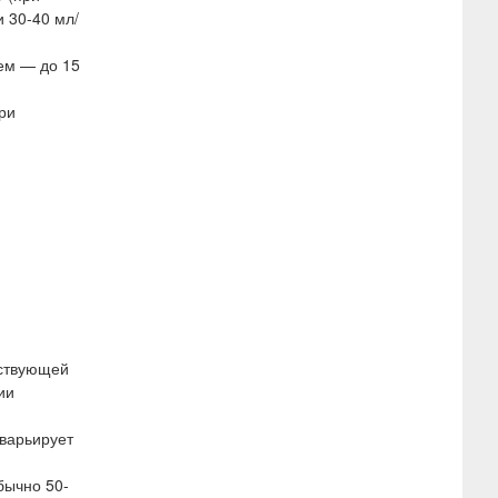
 30-40 мл/
щем — до 15
ри
тствующей
ии
 варьирует
бычно 50-