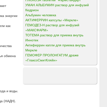
УМАН АЛЬБУМИН раствор для инфузий
вает
Кедрион
Альбумин человека
ика энергии
АКТИФЕРРИН капсулы «Меркле»
ГЕМОДЕЗ-Н раствор для инфузий
или как
«МАКСФАРМ»
ТОТЕМА раствор для приема внутрь
Иннотек
Актиферрин капли для приема внутрь
ичества
Меркле
ГЕМОФЕР ПРОЛОНГАТУМ драже
нья обмена
«ГлаксоСмитКляйн»
ода и воды.
а (НАДН).