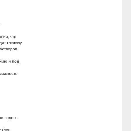
и
вии, что
дят глюкозу
растворов
нию и под
зможность
же водно-
г (при