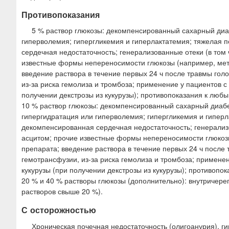
Противопоказания
5 % раствор глюкозы: декомпенсированный сахарный диа
гиперволемия; гипергликемия и гиперлактатемия; тяжелая п
сердечная недостаточность; генерализованные отеки (в том ч
известные формы непереносимости глюкозы (например, мета
введение раствора в течение первых 24 ч после травмы гол
из-за риска гемолиза и тромбоза; применение у пациентов с
получении декстрозы из кукурузы); противопоказания к люб
10 % раствор глюкозы: декомпенсированный сахарный диабе
гипергидратация или гиперволемия; гипергликемия и гиперл
декомпенсированная сердечная недостаточность; генерализов
асцитом; прочие известные формы непереносимости глюкозы
препарата; введение раствора в течение первых 24 ч после
гемотрансфузии, из-за риска гемолиза и тромбоза; примене
кукурузы (при получении декстрозы из кукурузы); противоп
20 % и 40 % растворы глюкозы (дополнительно): внутричереп
растворов свыше 20 %).
С осторожностью
Хроническая почечная недостаточность (олигоанурия), г