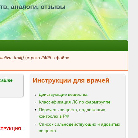
тв, аналоги, отзывы
ctive_trail()
(строка
2405
в файле
Инструкции для врачей
сайте
Действующие вещества
Классификация ЛС по фармгруппе
Перечень веществ, подлежащих
контролю в РФ
Список сильнодействующих и ядовитых
СТРУКЦИЯ
веществ