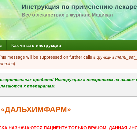
Перейти
Инструкция по применению лекарс
к
Все о лекарствах в журнале Медикал
основному
содержанию
в
Как читать инструкции
 This message will be suppressed on further calls в функции
menu_set_a
enu.inc
).
екарственных средств! Инструкции к лекарствам на нашем 
илагаются к препаратам.
й «ДАЛЬХИМФАРМ»
СКА НАЗНАЧАЮТСЯ ПАЦИЕНТУ ТОЛЬКО ВРАЧОМ. ДАННАЯ ИН