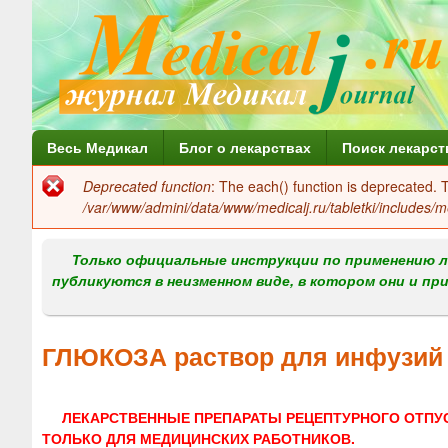
Г
Весь Медикал
Блог о лекарствах
Поиск лекарст
л
Deprecated function
: The each() function is deprecated.
Сообщение
а
/var/www/admini/data/www/medicalj.ru/tabletki/includes/m
об
в
ошибке
Только официальные инструкции по применению л
н
публикуются в неизменном виде, в котором они и пр
о
е
ГЛЮКОЗА раствор для инфузи
м
е
ЛЕКАРСТВЕННЫЕ ПРЕПАРАТЫ РЕЦЕПТУРНОГО ОТПУ
н
ТОЛЬКО ДЛЯ МЕДИЦИНСКИХ РАБОТНИКОВ.