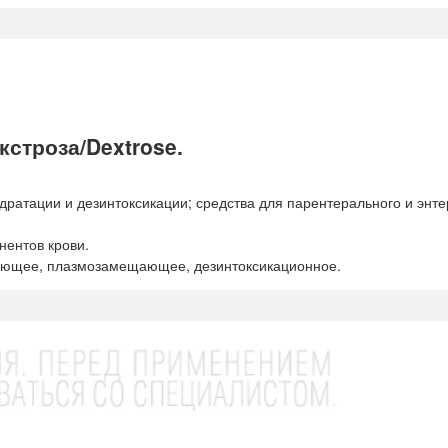
строза/Dextrose.
дратации и дезинтоксикации; средства для парентерального и энт
нентов крови.
ующее, плазмозамещающее, дезинтоксикационное.