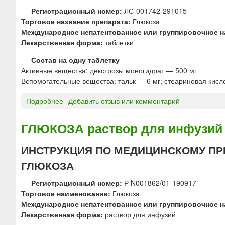
ю
Регистрационный номер:
ЛС-001742-291015
Торговое название препарата:
Глюкоза
Международное непатентованное или группировочное н
Лекарственная форма:
таблетки
Состав на одну таблетку
Активные вещества: декстрозы моногидрат — 500 мг
Вспомогательные вещества: тальк — 6 мг; стеариновая кисло
Подробнее
о
Добавить отзыв или комментарий
Г
Л
ГЛЮКОЗА раствор для инфузи
Ю
К
ИНСТРУКЦИЯ ПО МЕДИЦИНСКОМУ ПР
О
ГЛЮКОЗА
З
А
Регистрационный номер:
Р N001862/01-190917
т
Торговое наименование:
Глюкоза
а
Международное непатентованное или группировочное н
б
Лекарственная форма:
раствор для инфузий
л