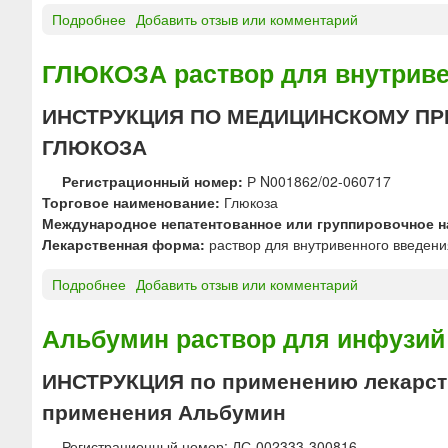
е
Подробнее
о
Добавить отзыв или комментарий
т
Г
к
Л
ГЛЮКОЗА раствор для внутрив
и
Ю
"
К
ИНСТРУКЦИЯ ПО МЕДИЦИНСКОМУ ПР
Ф
О
а
ГЛЮКОЗА
З
р
А
м
Регистрационный номер:
Р N001862/02-060717
р
с
Торговое наименование:
Глюкоза
а
т
Международное непатентованное или группировочное н
с
а
Лекарственная форма:
раствор для внутривенного введени
т
н
в
д
Подробнее
о
Добавить отзыв или комментарий
о
а
Г
р
р
Л
Альбумин раствор для инфузий 
д
т
Ю
л
"
К
ИНСТРУКЦИЯ по применению лекарств
я
О
и
применения Альбумин
З
н
А
ф
Регистрационный номер: ЛС-002333-300816