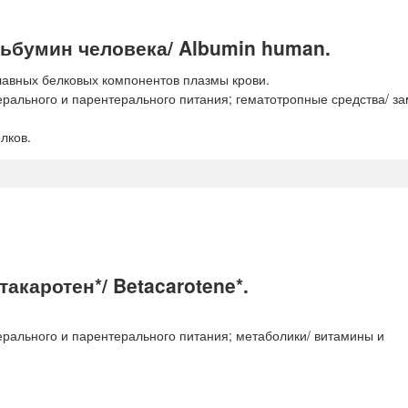
ьбумин человека/ Albumin human.
лавных белковых компонентов плазмы крови.
ерального и парентерального питания; гематотропные средства/ з
лков.
каротен*/ Betacarotene*.
ерального и парентерального питания; метаболики/ витамины и