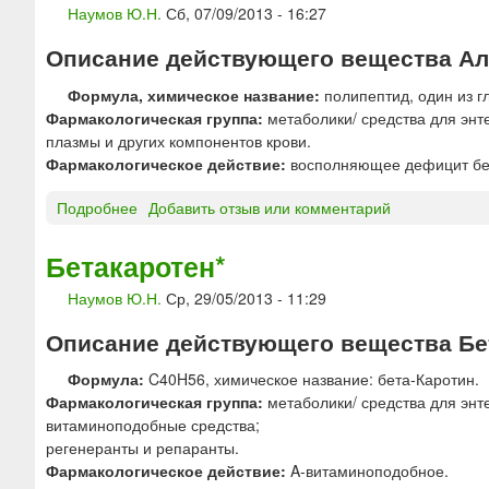
о
»
Наумов Ю.Н.
Сб, 07/09/2013 - 16:27
Н
л
г
А
я
е
Описание действующего вещества Ал
Л
и
н
Ь
н
Формула, химическое название:
полипептид, один из г
»
Б
ф
Фармакологическая группа:
метаболики/ средства для энт
У
у
плазмы и других компонентов крови.
М
з
Фармакологическое действие:
восполняющее дефицит бе
И
и
Н
й
Подробнее
о
Добавить отзыв или комментарий
р
5
А
а
%
л
Бетакаротен*
с
и
ь
т
1
Наумов Ю.Н.
Ср, 29/05/2013 - 11:29
б
в
0
у
о
Описание действующего вещества Бета
%
м
р
«
и
Формула:
C40H56, химическое название: бета-Каротин.
д
Ч
н
Фармакологическая группа:
метаболики/ средства для энт
л
е
ч
витаминоподобные средства;
я
л
е
регенеранты и репаранты.
и
я
л
Фармакологическое действие:
A-витаминоподобное.
н
б
о