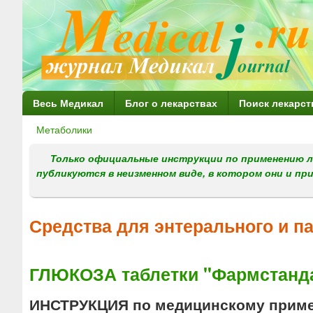
Г
Весь Медикал
Блог о лекарствах
Поиск лекарст
л
Метаболики
Вы
а
здесь
Только официальные инструкции по применению л
в
публикуются в неизменном виде, в котором они и пр
н
о
Средства для энтерального и п
е
м
ГЛЮКОЗА таблетки "Фармстанд
е
н
ИНСТРУКЦИЯ по медицинскому прим