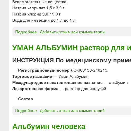
Вспомогательные вещества
л
о
Натрия каприлат 1,5 г 3,0 г
я
в
Натрия хлорид 9,0 г 9,0 г
и
в
Вода для инъекций до 1 л до 1 л
н
е
ф
д
Подробнее
о
Добавить отзыв или комментарий
у
е
А
з
н
Л
УМАН АЛЬБУМИН раствор для и
и
и
Ь
й
я
Б
1
ИНСТРУКЦИЯ По медицинскому прим
«
У
0
Д
М
Регистрационный номер
ЛС-000150-240215
%
А
И
Торговое название
— Уман Альбумин
,
Л
Н
Международное непатентованное название
— альбумин
2
Ь
р
Лекарственная форма
— раствор для инфузий
0
Х
а
%
И
Состав
с
«
М
т
М
Ф
Подробнее
о
Добавить отзыв или комментарий
в
и
А
У
о
к
Р
М
р
Альбумин человека
р
М
А
д