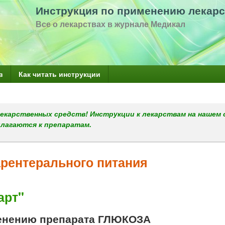
Перейти
Инструкция по применению лекарс
к
Все о лекарствах в журнале Медикал
основному
содержанию
в
Как читать инструкции
екарственных средств! Инструкции к лекарствам на нашем 
илагаются к препаратам.
арентерального питания
арт"
енению препарата ГЛЮКОЗА