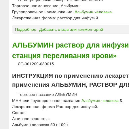
р
у
Торговое наименование. Альбумин.
а
з
Группировочное наименование.
Альбумин человека
.
с
и
Лекарственная форма: раствор для инфузий.
т
й
в
«
Подробнее
о
Добавить отзыв или комментарий
о
Д
А
р
А
л
АЛЬБУМИН раствор для инфузий
д
Л
ь
л
Ь
станция переливания крови»
б
я
Х
у
в
ЛС-001269-080615
И
м
н
М
и
у
ИНСТРУКЦИЯ по применению лекарств
Ф
н
т
А
применения АЛЬБУМИН, РАСТВОР ДЛЯ
р
р
Р
а
и
М
Торговое название АЛЬБУМИН
с
в
»
МНН или Группировочное название
Альбумин человека
&.
т
е
Лекарственная форма Раствор для инфузий.
в
н
Состав:
о
н
Активное вещество:
р
о
Альбумин человека 50 г 100 г
д
г