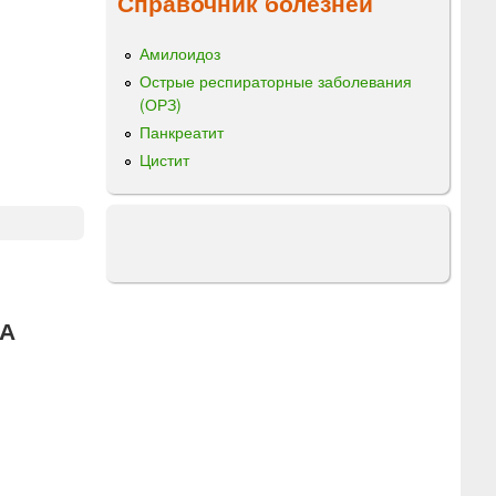
Справочник болезней
Амилоидоз
Острые респираторные заболевания
(ОРЗ)
Панкреатит
Цистит
А