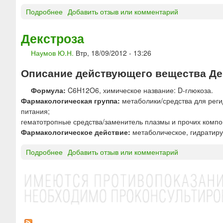
ф
и
в
Подробнее
о
Добавить отзыв или комментарий
у
н
е
Б
з
с
к
е
и
Декстроза
к
а
т
й
а
Наумов Ю.Н.
Втр, 18/09/2012 - 13:26
а
К
я
к
е
о
Описание действующего вещества Дек
а
д
б
р
р
л
Формула:
C6H12O6, химическое название: D-глюкоза.
о
и
а
Фармакологическая группа:
метаболики/средства для реги
т
о
с
питания;
е
н
т
гематотропные средства/заменитель плазмы и прочих компо
н
н
Фармакологическое действие:
метаболическое, гидратир
*
а
я
Подробнее
о
Добавить отзыв или комментарий
с
Д
т
е
а
к
н
с
ц
т
и
р