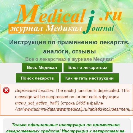
Перейти
к
основному
содержанию
Инструкция по применению лекарств,
аналоги, отзывы
Все о лекарствах в журнале Медикал
Г
Весь Медикал
Блог о лекарствах
л
Поиск лекарств
Как читать инструкции
а
Deprecated function
: The each() function is deprecated. This
Сообщение
в
message will be suppressed on further calls в функции
об
menu_set_active_trail()
(строка
2405
в файле
н
/var/www/admini/data/www/medicalj.ru/tabletki/includes/menu.i
ошибке
о
е
Только официальные инструкции по применению
лекарственных средств! Инструкции к лекарствам на