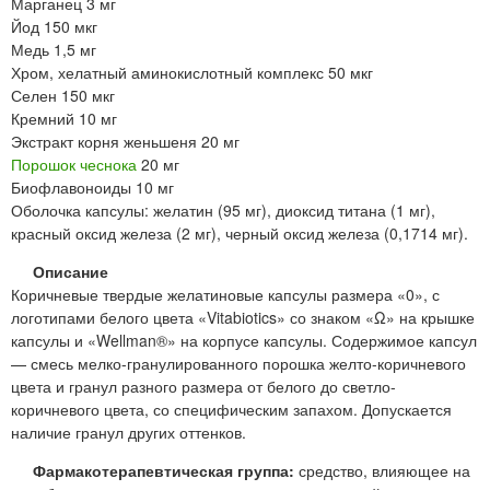
Марганец 3 мг
Йод 150 мкг
Медь 1,5 мг
Хром, хелатный аминокислотный комплекс 50 мкг
Селен 150 мкг
Кремний 10 мг
Экстракт корня женьшеня 20 мг
Порошок чеснока
20 мг
Биофлавоноиды 10 мг
Оболочка капсулы: желатин (95 мг), диоксид титана (1 мг),
красный оксид железа (2 мг), черный оксид железа (0,1714 мг).
Описание
Коричневые твердые желатиновые капсулы размера «0», с
логотипами белого цвета «Vitabiotics» со знаком «Ω» на крышке
капсулы и «Wellman®» на корпусе капсулы. Содержимое капсул
— смесь мелко-гранулированного порошка желто-коричневого
цвета и гранул разного размера от белого до светло-
коричневого цвета, со специфическим запахом. Допускается
наличие гранул других оттенков.
Фармакотерапевтическая группа:
средство, влияющее на