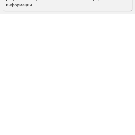
информации.
к
а