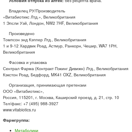
Условия отпуска из аптек:
без рецепта врача.
Владелец РУ/Производитель
«Витабиотикс Лтд.», Великобритания
1 Эпсли Уэй, Лондон, NW2 7HF, Великобритания
Произведено
Томпсон энд Кэппер Лтд., Великобритания
1 и 9-12 Хардвик Роад, Астмур, Ранкорн, Чешир, WA7 1РН,
Великобритания
Фасовка и упаковка
Сентрал Фарма (Контракт Пэкинг Дивижн) Лтд., Великобритания
Кэкстон Роад, Бедфорд, MK41 OXZ, Великобритания
Организация, принимающая претензии
ООО «Витабиотикс»,
Россия, 115201, г. Москва, Каширский проезд, д. 21, стр. 10
Тел/факс: +7 (495) 988-3927
www.vitabiotics.ru
Фармгруппа:
Метаболики