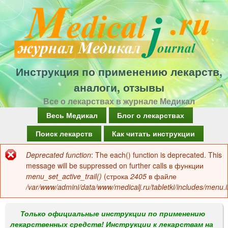
Перейти
к
основному
содержанию
Инструкция по применению лекарств,
аналоги, отзывы
Все о лекарствах в журнале Медикал
Г
Весь Медикал
Блог о лекарствах
л
Поиск лекарств
Как читать инструкции
а
Deprecated function
: The each() function is deprecated. This
Сообщение
в
message will be suppressed on further calls в функции
об
menu_set_active_trail()
(строка
2405
в файле
н
/var/www/admini/data/www/medicalj.ru/tabletki/includes/menu.i
ошибке
о
е
Только официальные инструкции по применению
лекарственных средств! Инструкции к лекарствам на