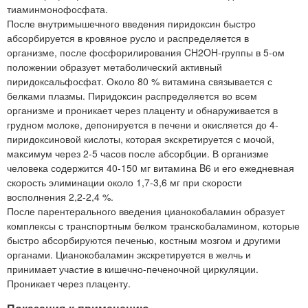
тиаминмонофосфата.
После внутримышечного введения пиридоксин быстро
абсорбируется в кровяное русло и распределяется в
организме, после фосфорилирования CH2OH-группы в 5-ом
положении образует метаболический активный
пиридоксальфосфат. Около 80 % витамина связывается с
белками плазмы. Пиридоксин распределяется во всем
организме и проникает через плаценту и обнаруживается в
грудном молоке, депонируется в печени и окисляется до 4-
пиридоксиновой кислоты, которая экскретируется с мочой,
максимум через 2-5 часов после абсорбции. В организме
человека содержится 40-150 мг витамина B6 и его ежедневная
скорость элиминации около 1,7-3,6 мг при скорости
восполнения 2,2-2,4 %.
После парентерального введения цианокобаламин образует
комплексы с транспортным белком транскобаламином, которые
быстро абсорбируются печенью, костным мозгом и другими
органами. Цианокобаламин экскретируется в желчь и
принимает участие в кишечно-печеночной циркуляции.
Проникает через плаценту.