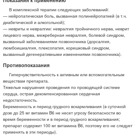
Показания к применению
В комплексной терапии следующих заболеваний:
— нейропатическая боль, вызванная полинейропатией (в т.ч.
диабетической и алкогольной);
— невриты и невралгии: невралгия тройничного нерва, неврит
лицевого нерва, межреберная невралгия, болевой синдром,
вызванный заболеваниями позвоночника (дорсалгия,
люмбоишиалгия, плексопатия, корешковый синдром,
вызванный дегенеративными изменениями позвоночника).
Противопоказания
Гиперчувствительность к активным или вспомогательным
веществам препарата.
Тяжелые нарушения проведения по проводящей системе
сердца, острая декомпенсированная сердечная
недостаточность.
Беременность и период грудного вскармливания (в суточной
дозе до 25 мг витамин B6 не несет угрозу безопасности во
время беременности и в период грудного вскармливания;
препарат содержит 100 мг витамина B6, поэтому его не следует
применять в эти периоды).