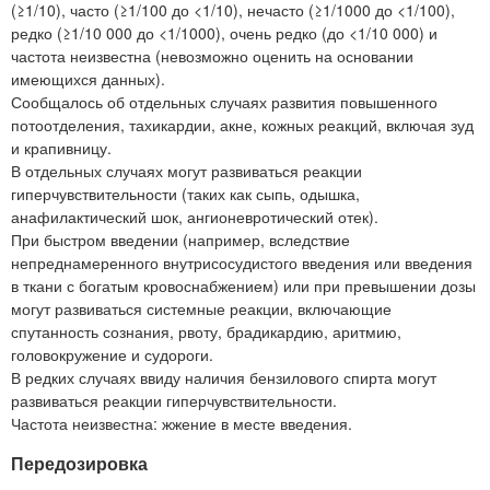
(≥1/10), часто (≥1/100 до <1/10), нечасто (≥1/1000 до <1/100),
редко (≥1/10 000 до <1/1000), очень редко (до <1/10 000) и
частота неизвестна (невозможно оценить на основании
имеющихся данных).
Сообщалось об отдельных случаях развития повышенного
потоотделения, тахикардии, акне, кожных реакций, включая зуд
и крапивницу.
В отдельных случаях могут развиваться реакции
гиперчувствительности (таких как сыпь, одышка,
анафилактический шок, ангионевротический отек).
При быстром введении (например, вследствие
непреднамеренного внутрисосудистого введения или введения
в ткани с богатым кровоснабжением) или при превышении дозы
могут развиваться системные реакции, включающие
спутанность сознания, рвоту, брадикардию, аритмию,
головокружение и судороги.
В редких случаях ввиду наличия бензилового спирта могут
развиваться реакции гиперчувствительности.
Частота неизвестна: жжение в месте введения.
Передозировка