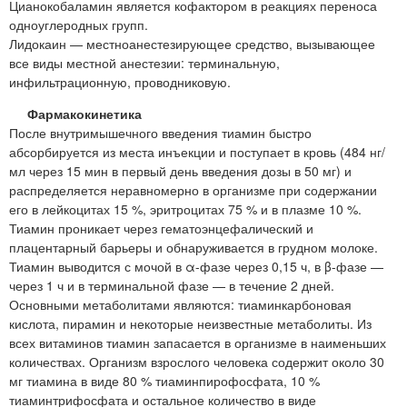
Цианокобаламин является кофактором в реакциях переноса
одноуглеродных групп.
Лидокаин — местноанестезирующее средство, вызывающее
все виды местной анестезии: терминальную,
инфильтрационную, проводниковую.
Фармакокинетика
После внутримышечного введения тиамин быстро
абсорбируется из места инъекции и поступает в кровь (484 нг/
мл через 15 мин в первый день введения дозы в 50 мг) и
распределяется неравномерно в организме при содержании
его в лейкоцитах 15 %, эритроцитах 75 % и в плазме 10 %.
Тиамин проникает через гематоэнцефалический и
плацентарный барьеры и обнаруживается в грудном молоке.
Тиамин выводится с мочой в α-фазе через 0,15 ч, в β-фазе —
через 1 ч и в терминальной фазе — в течение 2 дней.
Основными метаболитами являются: тиаминкарбоновая
кислота, пирамин и некоторые неизвестные метаболиты. Из
всех витаминов тиамин запасается в организме в наименьших
количествах. Организм взрослого человека содержит около 30
мг тиамина в виде 80 % тиаминпирофосфата, 10 %
тиаминтрифосфата и остальное количество в виде