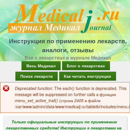
Перейти
к
основному
содержанию
Инструкция по применению лекарств,
аналоги, отзывы
Все о лекарствах в журнале Медикал
Г
Весь Медикал
Блог о лекарствах
л
Поиск лекарств
Как читать инструкции
а
Deprecated function
: The each() function is deprecated. This
Сообщение
в
message will be suppressed on further calls в функции
об
menu_set_active_trail()
(строка
2405
в файле
н
/var/www/admini/data/www/medicalj.ru/tabletki/includes/menu.i
ошибке
о
е
Только официальные инструкции по применению
лекарственных средств! Инструкции к лекарствам на