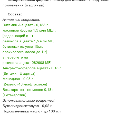
применения (масляный).
Состав:
Активные вещества:
Витамин А ацетат - 0,188 г
масляная форма 1,5 млн МЕ/г,
[содержащий в 1 г:
ретинола ацетата 1,5 млн МЕ,
бутилокситолуола 15мг,
арахисового масла до 1 г]
в пересчете на
ретинола ацетат 282608 МЕ
Альфа-токоферола ацетат - 0,18 г
(Витамин Е ацетат)
Менадион - 0,05 г
(2-метил-1,4-нафтохинон)
Бетакаротен - не менее 0,18 г
(Бетакаротин)
Вспомогательные вещества:
Бутилгидрокситолуол - 0,02 г
Подсолнечника масло - до 100 мл