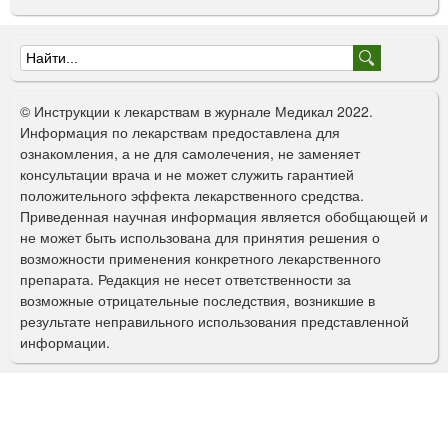
Ф
о
© Инструкции к лекарствам в журнале Медикал 2022.
р
Информация по лекарствам предоставлена для
ознакомления, а не для самолечения, не заменяет
м
консультации врача и не может служить гарантией
а
положительного эффекта лекарственного средства.
Приведенная научная информация является обобщающей и
п
не может быть использована для принятия решения о
о
возможности применения конкретного лекарственного
препарата. Редакция не несет ответственности за
и
возможные отрицательные последствия, возникшие в
с
результате неправильного использования представленной
информации.
к
а