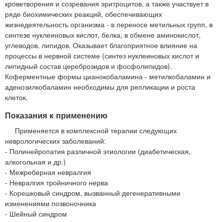
кроветворения и созревания эритроцитов, а также участвует в
ряде биохимических реакций, обеспечивающих
жизнедеятельность организма - в переносе метильных групп, в
синтезе нуклеиновых кислот, белка, в обмене аминокислот,
углеводов, липидов. Оказывает благоприятное влияние на
процессы в нервной системе (синтез нуклеиновых кислот и
липидный состав цереброзидов и фосфолипидов).
Коферментные формы цианокобаламина - метилкобаламин и
аденозилкобаламин необходимы для репликации и роста
клеток.
Показания к применению
Применяется в комплексной терапии следующих
неврологических заболеваний:
- Полинейропатия различной этиологии (диабетическая,
алкогольная и др.)
- Межреберная невралгия
- Невралгия тройничного нерва
- Корешковый синдром, вызванный дегенеративными
изменениями позвоночника
- Шейный синдром