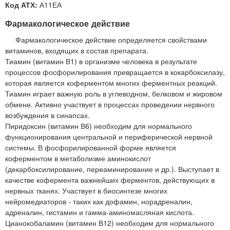
Код АТХ:
А11ЕА
Фармакологическое действие
Фармакологическое действие определяется свойствами
витаминов, входящих в состав препарата.
Тиамин (витамин В1) в организме человека в результате
процессов фосфорилирования превращается в кокарбоксилазу,
которая является коферментом многих ферментных реакций.
Тиамин играет важную роль в углеводном, белковом и жировом
обмене. Активно участвует в процессах проведении нервного
возбуждения в синапсах.
Пиридоксин (витамин В6) необходим для нормального
функционирования центральной и периферической нервной
системы. В фосфорилированной форме является
коферментом в метаболизме аминокислот
(декарбоксилирование, переаминирование и др.). Выступает в
качестве кофермента важнейших ферментов, действующих в
нервных тканях. Участвует в биосинтезе многих
нейромедиаторов - таких как дофамин, норадреналин,
адреналин, гистамин и гамма-аминомасляная кислота.
Цианокобаламин (витамин В12) необходим для нормального