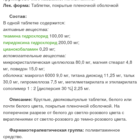
Лек. форма:
Таблетки, покрытые пленочной оболочкой
Состав:
В одной таблетке содержится:
активные вещества:
тиамина гидрохлорид
100,00 мг;
пиридоксина гидрохлорид
200,00 мг;
цианокобаламин
0,20 мг;
вспомогательные вещества:
микрокристаллическая целлюлоза 80,0 мг, магния стеарат 4,8
мг, повидон 15,0 мг;
оболочка:
макрогол 6000 9,0 мг, титана диоксид 11,25 мг, тальк
30,0 мг, гипромеллоза 7,5 мг, метилметакрилата и этилакрилата
сополимер 1 : 2 [дисперсия 30 %] 2,25 мг.
Описание:
Круглые, двояковыпуклые таблетки, белого или
почти белого цвета, покрытые пленочной оболочкой. На
поперечном разрезе от белого до светло-розового цвета с
вкраплениями от светло-розового до темно-розового цвета.
Фармакотерапевтическая группа:
поливитаминное
средство.