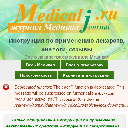
Перейти
к
основному
содержанию
Инструкция по применению лекарств,
аналоги, отзывы
Все о лекарствах в журнале Медикал
Г
Весь Медикал
Блог о лекарствах
л
Поиск лекарств
Как читать инструкции
а
Deprecated function
: The each() function is deprecated. This
Сообщение
в
message will be suppressed on further calls в функции
об
menu_set_active_trail()
(строка
2405
в файле
н
/var/www/admini/data/www/medicalj.ru/tabletki/includes/menu.i
ошибке
о
е
Только официальные инструкции по применению
лекарственных средств! Инструкции к лекарствам на