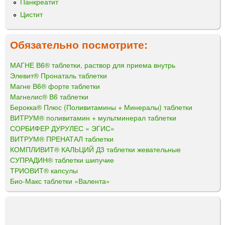
Панкреатит
Цистит
Обязательно посмотрите:
МАГНЕ В6® таблетки, раствор для приема внутрь
Элевит® Пронаталь таблетки
Магне В6® форте таблетки
Магнелис® В6 таблетки
Берокка® Плюс (Поливитамины + Минералы) таблетки
ВИТРУМ® поливитамин + мультминерал таблетки
СОРБИФЕР ДУРУЛЕС « ЭГИС»
ВИТРУМ® ПРЕНАТАЛ таблетки
КОМПЛИВИТ® КАЛЬЦИЙ Д3 таблетки жевательные
СУПРАДИН® таблетки шипучие
ТРИОВИТ® капсулы
Био-Макс таблетки «Валента»