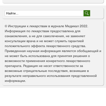
Ф
о
© Инструкции к лекарствам в журнале Медикал 2022.
р
Информация по лекарствам предоставлена для
ознакомления, а не для самолечения, не заменяет
м
консультации врача и не может служить гарантией
а
положительного эффекта лекарственного средства.
Приведенная научная информация является обобщающей и
п
не может быть использована для принятия решения о
о
возможности применения конкретного лекарственного
препарата. Редакция не несет ответственности за
и
возможные отрицательные последствия, возникшие в
с
результате неправильного использования представленной
информации.
к
а