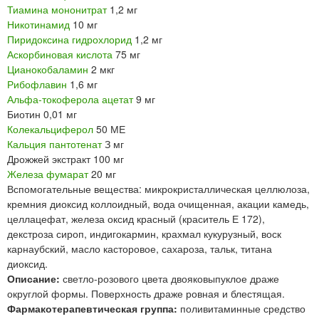
Тиамина мононитрат
1,2 мг
Никотинамид
10 мг
Пиридоксина гидрохлорид
1,2 мг
Аскорбиновая кислота
75 мг
Цианокобаламин
2 мкг
Рибофлавин
1,6 мг
Альфа-токоферола ацетат
9 мг
Биотин 0,01 мг
Колекальциферол
50 МЕ
Кальция пантотенат
З мг
Дрожжей экстракт 100 мг
Железа фумарат
20 мг
Вспомогательные вещества: микрокристаллическая целлюлоза,
кремния диоксид коллоидный, вода очищенная, акации камедь,
целлацефат, железа оксид красный (краситель Е 172),
декстроза сироп, индигокармин, крахмал кукурузный, воск
карнаубский, масло касторовое, сахароза, тальк, титана
диоксид.
Описание:
светло-розового цвета двояковыпуклое драже
округлой формы. Поверхность драже ровная и блестящая.
Фармакотерапевтическая группа:
поливитаминные средство