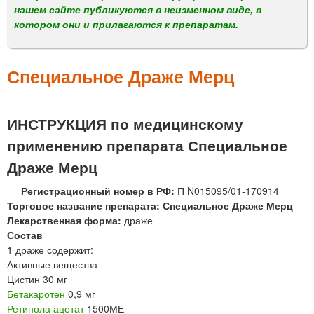
м
нашем сайте публикуются в неизменном виде, в
е
котором они и прилагаются к препаратам.
н
ю
Специальное Драже Мерц
ИНСТРУКЦИЯ по медицинскому
применению препарата Специальное
Драже Мерц
Регистрационный номер в РФ:
П N015095/01-170914
Торговое название препарата: Специальное Драже Мерц
Лекарственная форма:
драже
Состав
1 драже содержит:
Активные вещества
Цистин 30 мг
Бетакаротен
0,9 мг
Ретинола ацетат
1500МЕ