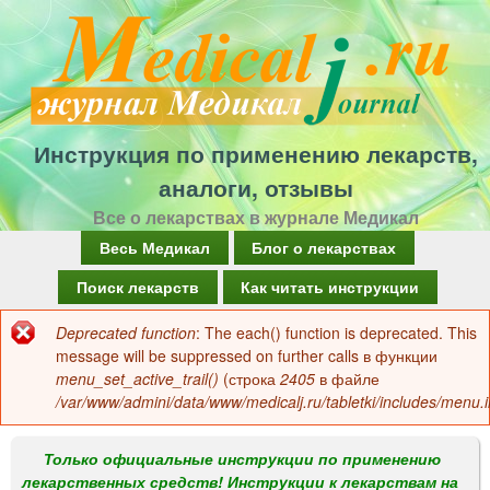
Перейти
к
основному
содержанию
Инструкция по применению лекарств,
аналоги, отзывы
Все о лекарствах в журнале Медикал
Г
Весь Медикал
Блог о лекарствах
л
Поиск лекарств
Как читать инструкции
а
Deprecated function
: The each() function is deprecated. This
Сообщение
в
message will be suppressed on further calls в функции
об
menu_set_active_trail()
(строка
2405
в файле
н
/var/www/admini/data/www/medicalj.ru/tabletki/includes/menu.i
ошибке
о
е
Только официальные инструкции по применению
лекарственных средств! Инструкции к лекарствам на