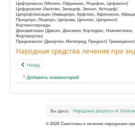
Цефтриаксон (Мегион, Офрамакс, Роцефин, Цефаксон)
Цефуроксим (Аксетин, Зинацеф, Зиннат, Кетоцеф)
Ципрофлоксацин (Акваципро, Арфлокс, Афеноксин, Ифицип
Проципро, Реципро, Цепрова, Циплокс, Ципринол)
Кортикостероиды
Дексаметазон (Даксин, Дексазон, Кортидекс, Новометазон,
Фортекортин)
Преднизалон (Декортин, Метипред, Преднол) Триамцинолон
Народные средства лечения при э
Назад
Добавить комментарий
Народные рецепты от болез
Вы здесь:
© 2026 Симптомы и лечение народными сре