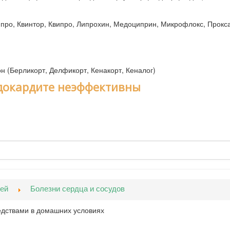
ро, Квинтор, Квипро, Липрохин, Медоциприн, Микрофлокс, Прокс
 (Берликорт, Делфикорт, Кенакорт, Кеналог)
ндокардите неэффективны
ней
Болезни сердца и сосудов
дствами в домашних условиях