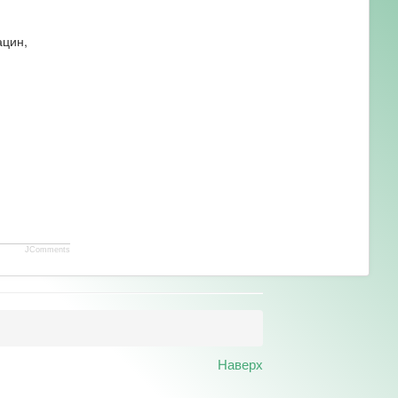
ацин,
JComments
Наверх