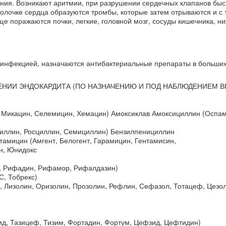
ения. Возникают аритмии, при разрушении сердечных клапанов быс
олочке сердца образуются тромбы, которые затем отрываются и с 
ще поражаются почки, легкие, головной мозг, сосуды кишечника, н
 инфекцией, назначаются антибактериальные препараты в больших
ЕНИИ ЭНДОКАРДИТА (ПО НАЗНАЧЕНИЮ И ПОД НАБЛЮДЕНИЕМ В
, Микацин, Селемицин, Хемацин) Амоксиклав Амоксициллин (Оспам
циллин, Росциллин, Семициллин) Бензилпенициллин
тамицин (Амгент, Белогент, Гарамицин, Гентамисин,
н, Юнидокс
, Рифадин, Рифамор, Рифалдазин)
, Тобрекс)
 Лизолин, Оризолин, Прозолин, Рефлин, Сефазол, Тотацеф, Цезол
, Тазицеф, Тизим, Фортадин, Фортум, Цефзид, Цефтидин)