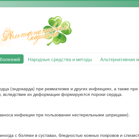
 болезней
Народные средства и методы
Альтернативная 
дца (эндокарда) при ревматизме и других инфекциях, а также при
ы, вследствие их деформации формируются пороки сердца.
е заноса инфекции при пользовании нестерильными шприцами).
иногда с болями в суставах, бледностью кожных покровов и слизис