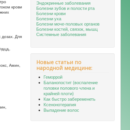
тро
Эндокринные заболевания
током крови
Болезни зубов и полости рта
ижних
Болезни крови
Болезни уха
Болезни моче-половых органов
Болезни костей, связок, мышц
Системные заболевания
 дозах. Для
РАЧА-
Новые статьи по
окс, Амин,
народной медицине:
Геморрой
Баланопостит (воспаление
головки полового члена и
крайней плоти)
Как быстро забеременеть
Ксенонотерапия
ин,
Выпадение волос