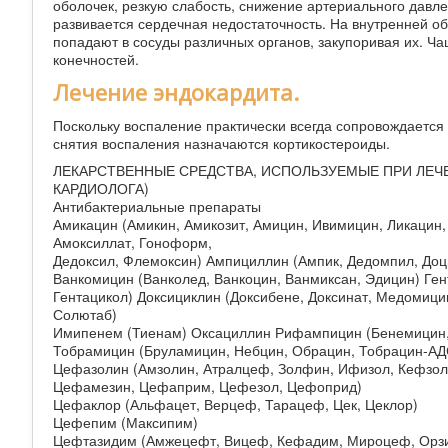
оболочек, резкую слабость, снижение артериального давл
развивается сердечная недостаточность. На внутренней об
попадают в сосуды различных органов, закупоривая их. Ча
конечностей.
Лечение эндокардита.
Поскольку воспаление практически всегда сопровождается
снятия воспаления назначаются кортикостероиды.
ЛЕКАРСТВЕННЫЕ СРЕДСТВА, ИСПОЛЬЗУЕМЫЕ ПРИ ЛЕЧ
КАРДИОЛОГА)
Антибактериальные препараты
Амикацин (Амикин, Амикозит, Амицин, Ивимицин, Ликацин
Амоксиллат, Гоноформ,
Дедоксил, Флемоксин) Ампициллин (Ампик, Дедомпил, До
Ванкомицин (Ванколед, Ванкоцин, Ванмиксан, Эдицин) Ген
Гентацикол) Доксициклин (Доксибене, Доксинат, Медомици
Солютаб)
Имипенем (Тиенам) Оксациллин Рифампицин (Бенемицин
Тобрамицин (Бруламицин, Небцин, Обрацин, Тобрацин-АДС
Цефазолин (Амзолин, Атралцеф, Золфин, Ифизол, Кефзол,
Цефамезин, Цефаприм, Цефезол, Цефоприд)
Цефаклор (Альфацет, Верцеф, Тарацеф, Цек, Цеклор)
Цефепим (Максипим)
Цефтазидим (Амжецефт, Вицеф, Кефадим, Мироцеф, Орзид