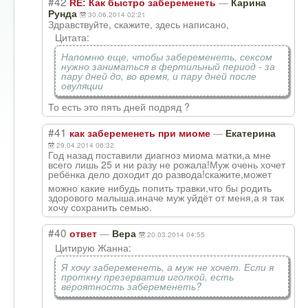
#42
—
RE: Как быстро забеременеть
Карина
Рунда
30.06.2014 02:21
Здравствуйте, скажите, здесь написано,
Цитата:
Напомню еще, чтобы забеременеть, сексом
нужно заниматься в фертильный период - за
пару дней до, во время, и пару дней после
овуляции
То есть это пять дней подряд ?
#41
—
как забеременеть при миоме
Екатерина
29.04.2014 06:32
Год назад поставили диагноз миома матки,а мне
всего лишь 25 и ни разу не рожала!Муж очень хочет
ребёнка дело доходит до развода!скажите
,может
можно какие нибудь попить травки,что бы родить
здорового малыша.иначе муж уйдёт от меня,а я так
хочу сохранить семью.
#40
—
ответ
Вера
20.03.2014 04:55
Цитирую Жанна:
Я хочу забеременеть, а муж не хочет. Если я
проткну презерватив иголкой, есть
вероятность забеременеть?