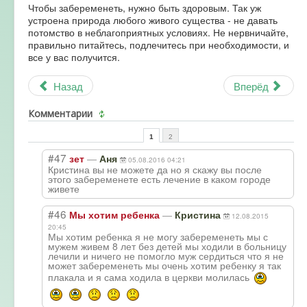
Чтобы забеременеть, нужно быть здоровым. Так уж
устроена природа любого живого существа - не давать
потомство в неблагоприятных условиях. Не нервничайте,
правильно питайтесь, подлечитесь при необходимости, и
все у вас получится.
Назад
Вперёд
Комментарии
1
2
#47
—
зет
Аня
05.08.2016 04:21
Кристина вы не можете да но я скажу вы после
этого забеременете есть лечение в каком городе
живете
#46
—
Мы хотим ребенка
Кристина
12.08.2015
20:45
Мы хотим ребенка я не могу забеременеть мы с
мужем живем 8 лет без детей мы ходили в больницу
лечили и ничего не помогло муж сердиться что я не
может забеременеть мы очень хотим ребенку я так
плакала и я сама ходила в церкви молилась