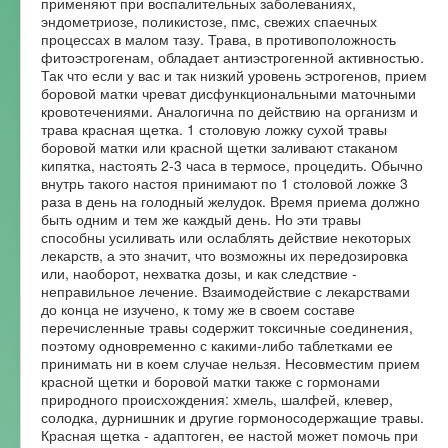
применяют при воспалительных заболеваниях,
эндометриозе, поликистозе, пмс, свежих спаечных
процессах в малом тазу. Трава, в противоположность
фитоэстрогенам, обладает антиэстрогенной активностью.
Так что если у вас и так низкий уровень эстрогенов, прием
боровой матки чреват дисфункциональными маточными
кровотечениями. Аналогична по действию на организм и
трава красная щетка. 1 столовую ложку сухой травы
боровой матки или красной щетки заливают стаканом
кипятка, настоять 2-3 часа в термосе, процедить. Обычно
внутрь такого настоя принимают по 1 столовой ложке 3
раза в день на голодный желудок. Время приема должно
быть одним и тем же каждый день. Но эти травы
способны усиливать или ослаблять действие некоторых
лекарств, а это значит, что возможны их передозировка
или, наоборот, нехватка дозы, и как следствие -
неправильное лечение. Взаимодействие с лекарствами
до конца не изучено, к тому же в своем составе
перечисленные травы содержит токсичные соединения,
поэтому одновременно с какими-либо таблетками ее
принимать ни в коем случае нельзя. Несовместим прием
красной щетки и боровой матки также с гормонами
природного происхождения: хмель, шалфей, клевер,
солодка, дурнишник и другие гормоносодержащие травы.
Красная щетка - адаптоген, ее настой может помочь при