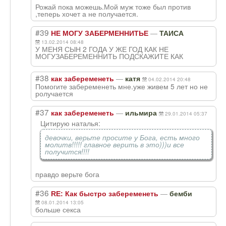
Рожай пока можешь.Мой муж тоже был против
,теперь хочет а не получается.
#39
—
НЕ МОГУ ЗАБЕРМЕННИТЬЕ
ТАИСА
13.02.2014 08:48
У МЕНЯ СЫН 2 ГОДА У ЖЕ ГОД КАК НЕ
МОГУЗАБЕРЕМЕННИ
ТЬ ПОДСКАЖИТЕ КАК
#38
—
как забеременеть
катя
04.02.2014 20:48
Помогите забеременеть мне.уже живем 5 лет но не
ролучается
#37
—
как забеременеть
ильмира
29.01.2014 05:37
Цитирую наталья:
девочки, верьте просите у Бога, есть много
молитв!!!!! главное верить в это)))и все
получится!!!!
правдо верьте бога
#36
—
RE: Как быстро забеременеть
бемби
08.01.2014 13:05
больше секса