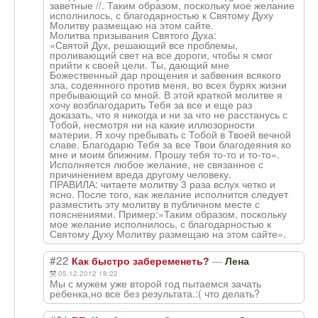
заветные //. Таким образом, поскольку мое желание
исполнилось, с благодарностью к Святому Духу
Молитву размещаю на этом сайте.
Молитва призывания Святого Духа:
«Святой Дух, решающий все проблемы,
проливающий свет на все дороги, чтобы я смог
прийти к своей цели. Ты, дающий мне
Божественный дар прощения и забвения всякого
зла, содеянного против меня, во всех бурях жизни
пребывающий со мной. В этой краткой молитве я
хочу возблагодарить Тебя за все и еще раз
доказать, что я никогда и ни за что не расстанусь с
Тобой, несмотря ни на какие иллюзорности
материи. Я хочу пребывать с Тобой в Твоей вечной
славе. Благодарю Тебя за все Твои благодеяния ко
мне и моим ближним. Прошу тебя то-то и то-то».
Исполняется любое желание, не связанное с
причинением вреда другому человеку.
ПРАВИЛА: читаете молитву 3 раза вслух четко и
ясно. После того, как желание исполнится следует
разместить эту молитву в публичном месте с
пояснениями. Пример:»Таким образом, поскольку
мое желание исполнилось, с благодарностью к
Святому Духу Молитву размещаю на этом сайте».
#22
—
Как быстро забеременеть?
Лена
05.12.2012 18:22
Мы с мужем уже второй год пытаемся зачать
ребенка,но все без результата.:( что делать?