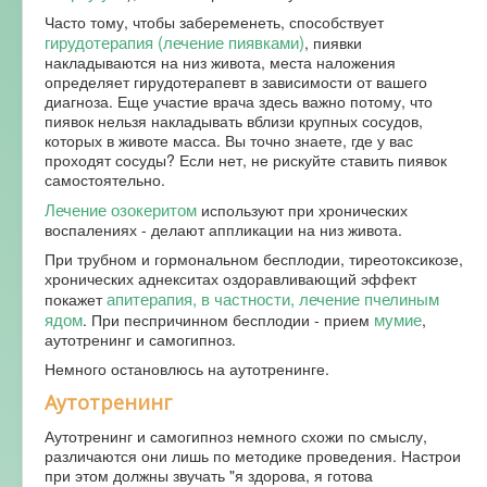
Часто тому, чтобы забеременеть, способствует
гирудотерапия (лечение пиявками)
, пиявки
накладываются на низ живота, места наложения
определяет гирудотерапевт в зависимости от вашего
диагноза. Еще участие врача здесь важно потому, что
пиявок нельзя накладывать вблизи крупных сосудов,
которых в животе масса. Вы точно знаете, где у вас
проходят сосуды? Если нет, не рискуйте ставить пиявок
самостоятельно.
Лечение озокеритом
используют при хронических
воспалениях - делают аппликации на низ живота.
При трубном и гормональном бесплодии, тиреотоксикозе,
хронических аднекситах оздоравливающий эффект
апитерапия, в частности, лечение пчелиным
покажет
ядом
мумие
. При песпричинном бесплодии - прием
,
аутотренинг и самогипноз.
Немного остановлюсь на аутотренинге.
Аутотренинг
Аутотренинг и самогипноз немного схожи по смыслу,
различаются они лишь по методике проведения. Настрои
при этом должны звучать "я здорова, я готова