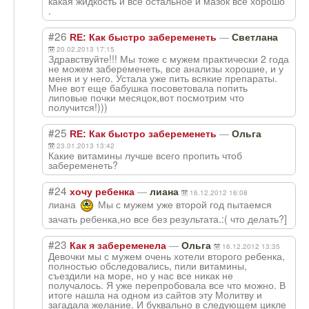
какая жидкость и всё остальное и мазок все хорошо
.
#26
—
RE: Как быстро забеременеть
Светлана
20.02.2013 17:15
Здравствуйте!!! Мы тоже с мужем практически 2 года
не можем забеременеть, все анализы хорошие, и у
меня и у него. Устала уже пить всякие препараты.
Мне вот еще бабушка посоветовала попить
липовые почки месяцок,вот посмотрим что
получится!)))
#25
—
RE: Как быстро забеременеть
Ольга
23.01.2013 13:42
Какие витамины лучше всего пропить чтоб
забеременеть?
#24
—
хочу ребенка
лиана
16.12.2012 16:08
лиана
Мы с мужем уже второй год пытаемся
зачать ребенка,но все без результата.:( что делать?]
#23
—
Как я забеременела
Ольга
16.12.2012 13:35
Девочки мы с мужем очень хотели второго ребенка,
полностью обследовались, пили витамины,
съездили на море, но у нас все никак не
получалось. Я уже перепробовала все что можно. В
итоге нашла на одном из сайтов эту Молитву и
загадала желание. И буквально в следующем цикле