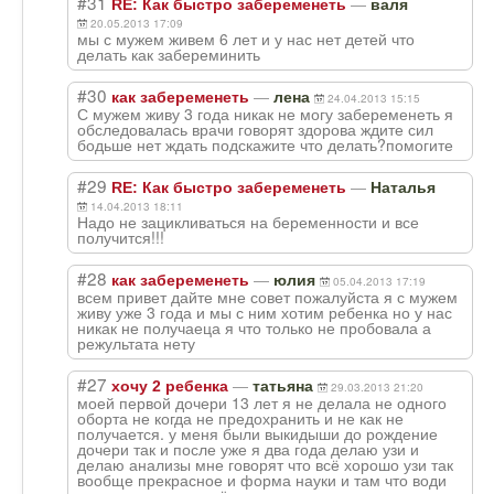
#31
—
RE: Как быстро забеременеть
валя
20.05.2013 17:09
мы с мужем живем 6 лет и у нас нет детей что
делать как забереминить
#30
—
как забеременеть
лена
24.04.2013 15:15
С мужем живу 3 года никак не могу забеременеть я
обследовалась врачи говорят здорова ждите сил
бодьше нет ждать подскажите что делать?помогите
#29
—
RE: Как быстро забеременеть
Наталья
14.04.2013 18:11
Надо не зацикливаться на беременности и все
получится!!!
#28
—
как забеременеть
юлия
05.04.2013 17:19
всем привет дайте мне совет пожалуйста я с мужем
живу уже 3 года и мы с ним хотим ребенка но у нас
никак не получаеца я что только не пробовала а
режультата нету
#27
—
хочу 2 ребенка
татьяна
29.03.2013 21:20
моей первой дочери 13 лет я не делала не одного
оборта не когда не предохранить и не как не
получается. у меня были выкидыши до рождение
дочери так и после уже я два года делаю узи и
делаю анализы мне говорят что всё хорошо узи так
вообще прекрасное и форма науки и там что води