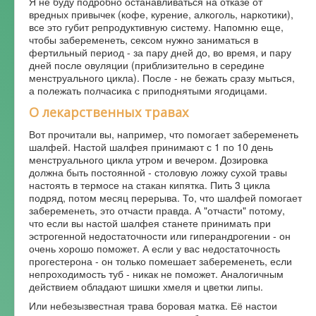
Я не буду подробно останавливаться на отказе от
вредных привычек (кофе, курение, алкоголь, наркотики),
все это губит репродуктивную систему. Напомню еще,
чтобы забеременеть, сексом нужно заниматься в
фертильный период - за пару дней до, во время, и пару
дней после овуляции (приблизительно в середине
менструального цикла). После - не бежать сразу мыться,
а полежать полчасика с приподнятыми ягодицами.
О лекарственных травах
Вот прочитали вы, например, что помогает забеременеть
шалфей. Настой шалфея принимают с 1 по 10 день
менструального цикла утром и вечером. Дозировка
должна быть постоянной - столовую ложку сухой травы
настоять в термосе на стакан кипятка. Пить 3 цикла
подряд, потом месяц перерыва. То, что шалфей помогает
забеременеть, это отчасти правда. А "отчасти" потому,
что если вы настой шалфея станете принимать при
эстрогенной недостаточности или гиперандрогении - он
очень хорошо поможет. А если у вас недостаточность
прогестерона - он только помешает забеременеть, если
непроходимость туб - никак не поможет. Аналогичным
действием обладают шишки хмеля и цветки липы.
Или небезызвестная трава боровая матка. Её настои