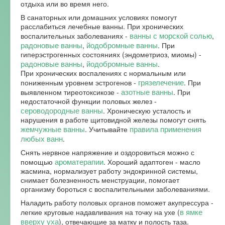
отдыха или во время него.
В санаторных или домашних условиях помогут
расслабиться лечебные ванны. При хронических
ванны с морской солью
воспалительных заболеваниях -
,
радоновые ванны
йодобромные ванны
,
. При
гиперэстрогенных состояниях (эндометриоз, миомы) -
радоновые ванны
йодобромные ванны
,
.
При хронических воспалениях с нормальным или
грязелечение
пониженным уровнем эстрогенов -
. При
азотные ванны
выявленном тиреотоксикозе -
. При
недостаточной функции половых желез -
сероводородные ванны
. Хроническую усталость и
нарушения в работе щитовидной железы помогут снять
жемчужные ванны
правила применения
. Учитывайте
любых ванн
.
Снять нервное напряжение и оздоровиться можно с
ароматерапии
помощью
. Хороший адаптоген - масло
жасмина, нормализует работу эндокринной системы,
снимает болезненность менструации, помогает
организму бороться с воспалительными заболеваниями.
Наладить работу половых органов поможет акупрессура -
в ямке
легкие круговые надавливания на точку на ухе (
вверху уха
), отвечающие за матку и полость таза.