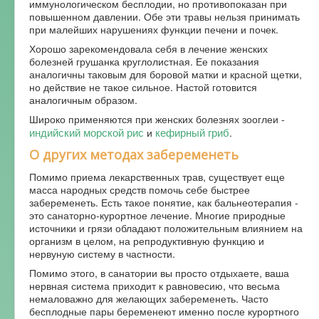
иммунологическом бесплодии, но противопоказан при
повышенном давлении. Обе эти травы нельзя принимать
при малейших нарушениях функции печени и почек.
Хорошо зарекомендовала себя в лечение женских
болезней грушанка круглолистная. Ее показания
аналогичны таковым для боровой матки и красной щетки,
но действие не такое сильное. Настой готовится
аналогичным образом.
Широко применяются при женских болезнях зооглеи -
индийский морской рис
кефирный гриб
и
.
О других методах забеременеть
Помимо приема лекарственных трав, существует еще
масса народных средств помочь себе быстрее
забеременеть. Есть такое понятие, как бальнеотерапия -
это санаторно-курортное лечение. Многие природные
источники и грязи обладают положительным влиянием на
организм в целом, на репродуктивную функцию и
нервуную систему в частности.
Помимо этого, в санатории вы просто отдыхаете, ваша
нервная система приходит к равновесию, что весьма
немаловажно для желающих забеременеть. Часто
бесплодные пары беременеют именно после курортного