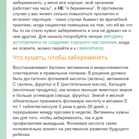
забеременеть, у меня все хорошо, мой организм
работает как часы", а
НЕ
"я беременна". В противном
случае у вас может сильно повыситься пролактин и
исчезнет овуляция - такие случаи бывают во врачебной
практике, когда пациентка помешана на том, что ей во что
бы то ни стало нужно забеременеть и она не думает ни о
методику
чем другом. Для начала попробуйте легкую
аутотренинга по созданию хорошего настроения
, когда
самогипнозу
ее освоите, можно перейти и к
.
Что кушать, чтобы забеременеть
Восстанавливает балланс витаминов и микроэлементов
сокотерапия и правильное питание. В рационе должно
быть достаточно фолиевой кислоты (зелень), витаминов
С (зелень, фрукты) и Е (растительные масла), Кальция
(молочные продукты), как можно меньше животных жиров
и больше углеводов (овощи, фрукты). Зимой и весной
обязательно принимать фолиевую кислоту и витамин Е
по 1 таблетке/капсуле 2 раза в день 20 дней, с
перерывами между курсами в неделю. Витамины нужны
как для того, чтобы забеременеть, так и для
профилактики выкидыша. Фолиевая кислота также
положительно влияет на умственное развитие будущего
ребенка.