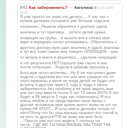
#45
—
Как забеременеть?
Ангелина
21.01.2015
13:37
Я уже просто не знаю,что делать.....У нас нет с
мужем детишек,пытаемс
я уже больше года,все
напрасно...Реши
ла обратится к доктору сдала
анализы и тут приговор....хот
ите детей нужна
операция на трубы....я вышла вся в слезах муж
ждал в коридоре,начал успокаивать...О
братились к
другому доктору,муж сдал анализы,я сдала анализы
и тут все тоже самое мне говорят ОПЕРАЦИЯ....мно
го читала в инете и решилась....сде
лали операцию
и что результата НЕТ(прошло уже около 4 мес
после операции....Ход
ила в церковь просила у
Бога,муж читал молитвы....Ну Б не наступает,даже
ходила к гадалкам вот,что они мне сказали,что от
этого мужчины у меня не когда детей не будет,что
встречу я другова через 2 года и тогда я смогу
забеременеть без проблем,я не знаю верить мне
или нет.(мы вместе почти 5 лет 10 июня 2015г 5 лет
будет и 28 августа 2 года как поженились).Я его
очень люблю и не представляю свою жизнь с
другим человеком,мне кроме моего мужа не кто не
нужен,НЕ КТО!!!....Я хочу иметь детишек только от
него!!!Хочу что бы наш малыш называл его папой а
не кого то другого!!!!Я не знаю как мне быть
....Просто уже нет сил видеть 1 полоску на
тесте...ГДЕ ЖЕ ТЫ НАШ МАЛЫШ МЫ ТЕБЯ ТАК