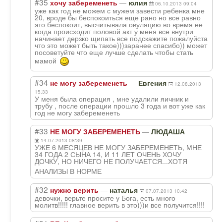
#35
—
хочу забеременеть
юлия
06.10.2013 09:04
уже как год не можем с мужем завести ребенка мне
20, вроде бы беспокоиться еще рано но все равно
это беспокоит, высчитывала овуляцию во время ее
когда происходит половой акт у меня все внутри
начинает дерзко щипать все подскажите пожалуйста
что это может быть такое)))заранее спасибо)) может
посоветуйте что еще лучше сделать чтобы стать
мамой
#34
—
не могу забеременеть
Евгения
12.08.2013
15:33
У меня была операция , мне удалили яичник и
трубу , после операции прошло 3 года и вот уже как
год не могу забеременеть
#33
—
НЕ МОГУ ЗАБЕРЕМЕНЕТЬ
ЛЮДАША
14.07.2013 08:39
УЖЕ 6 МЕСЯЦЕВ НЕ МОГУ ЗАБЕРЕМЕНЕТЬ, МНЕ
34 ГОДА 2 СЫНА 14, И 11 ЛЕТ ОЧЕНЬ ХОЧУ
ДОЧКУ, НО НИЧЕГО НЕ ПОЛУЧАЕТСЯ...ХО
ТЯ
АНАЛИЗЫ В НОРМЕ
#32
—
нужно верить
наталья
07.07.2013 10:42
девочки, верьте просите у Бога, есть много
молитв!!!!! главное верить в это)))и все получится!!!!