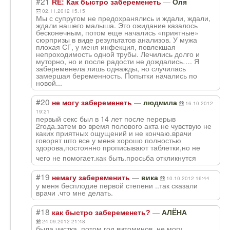
#21
—
RE: Как быстро забеременеть
Оля
02.11.2012 15:15
Мы с супругом не предохранялись и ждали, ждали,
ждали нашего малыша. Это ожидание казалось
бесконечным, потом еще начались «приятные»
сюрпризы в виде результатов анализов. У мужа
плохая СГ, у меня инфекция, повлекшая
непроходимость одной трубы. Лечились долго и
муторно, но и после радости не дождались…. Я
забеременела лишь однажды, но случилась
замершая беременность. Попытки начались по
новой...
#20
—
не могу забеременеть
людмила
16.10.2012
19:21
первый секс был в 14 лет после перерыв
2года.затем во время полового акта не чувствую не
каких приятных ощущений и не кончаю.врачи
говорят што все у меня хорошо полностью
здорова,постоян
но прописывают таблетки,но не
чего не помогает.как быть.просьба откликнутся
#19
—
немагу забеременить
вика
10.10.2012 16:44
у меня бесплодие первой степени ..так сказали
врачи .что мне делать.
#18
—
как быстро забеременеть?
АЛЁНА
24.09.2012 21:48
была чистка, потом год витоминов. не могу