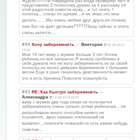
ЖДЕМ!!!!!!!!!!В очередной раз когда проверяю тест я
представляю 2 полосочке,думаю ка я расскажу об
этой радостной новости мужу....и тут опять 1
полоска....слез
ы по щекам....я не знаю,что мне
делать........М
ы очень любим друг друга,но почему
нам Бог не дает детишек?????Пиш
у сейчас и опять
слезы катятся....
#44
—
Хочу забеременеть
Виктория
22.08.2014
16:29
Мне 19 лет,живу с мужем больше 3 лет.Хотим
ребенка,но всё напрасно.Я искала проблемы в
себе,думала что не могу забеременеть из за своей
полноты,но много девушек беременели с большим
весом.Еще я рано лишилась девственности-м
ожет
это и есть причина.Помогит
е пожалуйста.
#43
—
RE: Как быстро забеременеть
Александра
14.08.2014 22:57
живу с мужем два года никак не получается
забеременеть очень сильно хотим ребеночка....пе
репробовали много способов ничего не
поучается...вра
ч никаких отклонений не
выявлял....помо
гите пожалуйста хоть каким нибудь
советом...