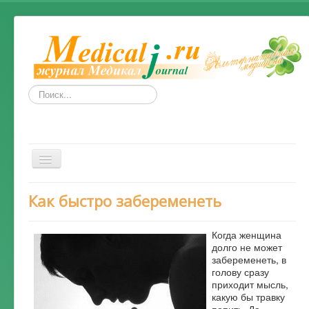
Искать...
Включить/
выключить
навигацию
Весь Медикал
Как быстро забеременеть
Симптомы
Когда женщина
Народные рецепты от болезней
долго не может
забеременеть, в
Народные средства и методы
голову сразу
приходит мысль,
Альтернативная медицина
какую бы травку
попить. Да,