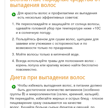
выпадения волос
Для красоты волос и профилактики их выпадения
есть несколько эффективных советов:
Не переохлаждайте и защищайте от солнца волосы,
одевайте головной убор при температуре ниже +10С
и в солнечную погоду.
Пользуйтесь феном для сушки волос, щипцами для
завивки или утюжками с осторожностью и по
возможности только по праздникам.
Мойте волосы только в кипяченой воде.
Всегда используйте травы для полоскания волос -
корень лопуха или крапиву можно найти бесплатно
повсеместно.
Диета при выпадении волос
Чтобы избежать выпадения волос, в питании должно
быть достаточное количество витаминов (особенно
группы B) и микроэлементов (селен, кремний, кальций).
Не переедайте, избегайте жирных и острых блюд - плохое
пищеварение сразу сказывается на качестве
волос. Кушайте больше сырых фруктов и овощей, по