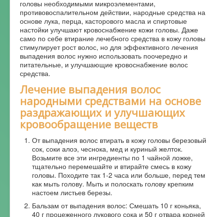
головы необходимыми микроэлементами,
противовоспалительном действии, народные средства на
основе лука, перца, касторового масла и спиртовые
настойки улучшают кровоснабжение кожи головы. Даже
само по себе втирание лечебного средства в кожу головы
стимулирует рост волос, но для эффективного лечения
выпадения волос нужно использовать поочередно и
питательные, и улучшающие кровоснабжение волос
средства.
Лечение выпадения волос
народными средствами на основе
раздражающих и улучшающих
кровообращение веществ
От выпадения волос втирать в кожу головы березовый
сок, соки алоэ, чеснока, мед и куриный желток.
Возьмите все эти ингредиенты по 1 чайной ложке,
тщательно перемешайте и втирайте смесь в кожу
головы. Походите так 1-2 часа или больше, перед тем
как мыть голову. Мыть и полоскать голову крепким
настоем листьев березы.
Бальзам от выпадения волос: Смешать 10 г коньяка,
40 г процеженного лукового сока и 50 г отвара корней