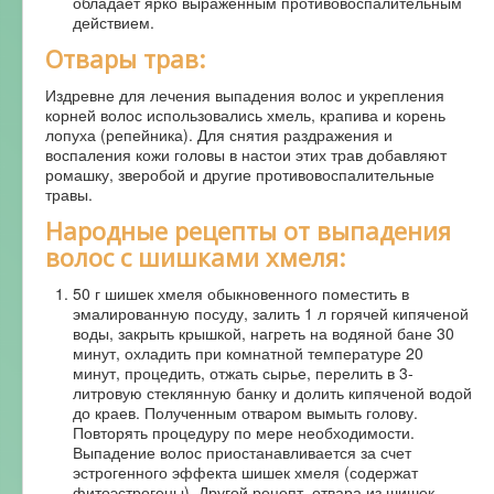
обладает ярко выраженным противовоспалительным
действием.
Отвары трав:
Издревне для лечения выпадения волос и укрепления
корней волос использовались хмель, крапива и корень
лопуха (репейника). Для снятия раздражения и
воспаления кожи головы в настои этих трав добавляют
ромашку, зверобой и другие противовоспалительные
травы.
Народные рецепты от выпадения
волос с шишками хмеля:
50 г шишек хмеля обыкновенного поместить в
эмалированную посуду, залить 1 л горячей кипяченой
воды, закрыть крышкой, нагреть на водяной бане 30
минут, охладить при комнатной температуре 20
минут, процедить, отжать сырье, перелить в 3-
литровую стеклянную банку и долить кипяченой водой
до краев. Полученным отваром вымыть голову.
Повторять процедуру по мере необходимости.
Выпадение волос приостанавливается за счет
эстрогенного эффекта шишек хмеля (содержат
фитоэстрогены).
Другой рецепт отвара из шишек