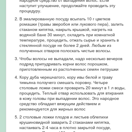
наступит улучшение, продолжайте проводить эту
процедуру.
В эмалированную посуду всыпать 10 г цветков
ромашки (травы зверобоя или лукового пера), залить
стаканом кипятка, накрыть крышкой, нагреть на
водяной бане 30 минут, охладить при комнатной
температуре, процедить, отжать сырье и хранить в
стеклянной посуде не более 2 дней. Любым из
полученных отваров полоскать чистые волосы.
Чтобы волосы не выпадали, надо несколько вечеров
подряд припудривать корни волос порошком,
приготовленным из растолченных семян петрушки
Кору дуба черешчатого, кору ивы белой и траву
тимьяна ползучего смешать поровну. Четыре
столовые ложки смеси проварить 20 минут в 1 л воды,
процедить. Теплый отвар использовать для втирания
в кожу головы при выпадении волос. Это народное
средство обладает вяжущим действием и
рекомендуется для жирных волос
2 столовые ложки плодов и листьев облепихи
крушиновидной заварить 2 стаканами кипятка,
настаивать 2-4 часа в плотно закрытой посуде,