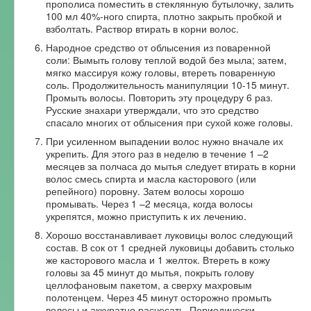
прополиса поместить в стеклянную бутылочку, залить
100 мл 40%-ного спирта, плотно закрыть пробкой и
взболтать. Раствор втирать в корни волос.
Народное средство от облысения из поваренной
соли: Вымыть голову теплой водой без мыла; затем,
мягко массируя кожу головы, втереть поваренную
соль. Продолжительность манипуляции 10-15 минут.
Промыть волосы. Повторить эту процедуру 6 раз.
Русские знахари утверждали, что это средство
спасало многих от облысения при сухой коже головы.
При усиленном выпадении волос нужно вначале их
укрепить. Для этого раз в неделю в течение 1 –2
месяцев за полчаса до мытья следует втирать в корни
волос смесь спирта и масла касторового (или
репейного) поровну. Затем волосы хорошо
промывать. Через 1 –2 месяца, когда волосы
укрепятся, можно приступить к их лечению.
Хорошо восстанавливает луковицы волос следующий
состав. В сок от 1 средней луковицы добавить столько
же касторового масла и 1 желток. Втереть в кожу
головы за 45 минут до мытья, покрыть голову
целлофановым пакетом, а сверху махровым
полотенцем. Через 45 минут осторожно промыть
волосы и аккуратно расчесать. Периодически