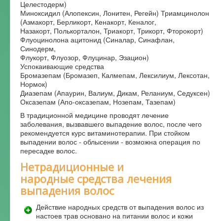
Целестодерм)
Миноксидил (Алопексин, Лонитен, Регейн) Триамцинолон
(Азмакорт, Берликорт, Кенакорт, Кеналог,
Назакорт, Полькорталон, Триакорт, Трикорт, Фторокорт)
Флуоцинолона ацитонид (Синалар, Синафлан,
Синодерм,
Флукорт, Флуозор, Флуцинар, Эзацион)
Успокаивающие средства
Бромазепам (Бромазеп, Калмепам, Лексилиум, Лексотан,
Нормок)
Диазепам (Апаурин, Валиум, Дикам, Реланиум, Седуксен)
Оксазепам (Апо-оксазепам, Нозепам, Тазепам)
В традиционной медицине проводят лечение
заболевания, вызвавшего выпадение волос, после чего
рекомендуется курс витаминотерапии. При стойком
выпадении волос - облысении - возможна операция по
пересадке волос.
Нетрадиционные и
народные средства лечения
выпадения волос
Действие народных средств от выпадения волос из
настоев трав основано на питании волос и кожи