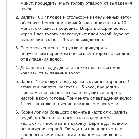
минут, процедить. Мыть голову отваром от выпадения
волос.
Залить 100 г плодов и столько же измельченных веток
облепихи 1 стаканом горячей воды, прокипятить 10
минут, охладить, процедить. Втереть в корни волос,
через 1 час голову сполоснуть теплой водой. Курс от
выпадения волос — 1 месяц ежедневно.
Растолочь семена петрушки и припудрить
полученным порошком волосы. Это хорошее средство
от выпадения волос.
Добавлять в воду для ополаскивания сок свежей
крапивы от выпадения волос.
Залить 1 столовую ложку сушеных листьев крапивы 1
стаканом кипятка, настоять 1,5 часа, процедить.
После мытья волосы слегка подсушить и втереть
настой в кожу головы. Применять от выпадения волос
1 раз в неделю в течение длительного времени.
Корни лопуха большого сложить в кастрюлю, залить
водой, чтобы только покрывала содержимое
кастрюли, и поставить в духовку. Варить до полного
размягчения корней. Остудить и процедить отвар.
Ежедневно смачивать этим отваром корни волос.