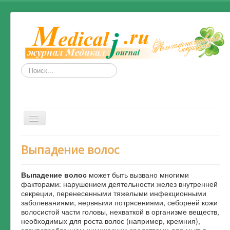
Искать...
Включить/
выключить
навигацию
Весь Медикал
Выпадение волос
Симптомы
Выпадение волос
может быть вызвано многими
Народные рецепты от болезней
факторами: нарушением деятельности желез внутренней
секреции, перенесенными тяжелыми инфекционными
Народные средства и методы
заболеваниями, нервными потрясениями, себореей кожи
волосистой части головы, нехваткой в организме веществ,
Альтернативная медицина
необходимых для роста волос (например, кремния),
злоупотреблением химическим средствами для мытья,