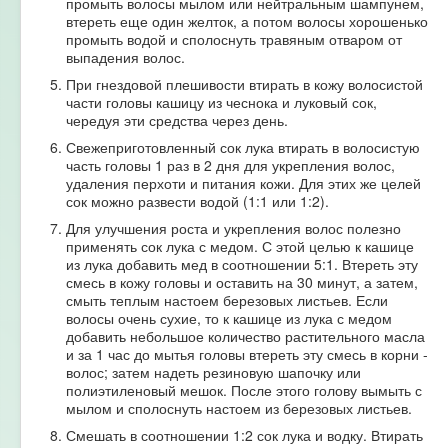
промыть волосы мылом или нейтральным шампунем,
втереть еще один желток, а потом волосы хорошенько
промыть водой и сполоснуть травяным отваром от
выпадения волос.
При гнездовой плешивости втирать в кожу волосистой
части головы кашицу из чеснока и луковый сок,
чередуя эти средства через день.
Свежеприготовленный сок лука втирать в волосистую
часть головы 1 раз в 2 дня для укрепления волос,
удаления перхоти и питания кожи. Для этих же целей
сок можно развести водой (1:1 или 1:2).
Для улучшения роста и укрепления волос полезно
применять сок лука с медом. С этой целью к кашице
из лука добавить мед в соотношении 5:1. Втереть эту
смесь в кожу головы и оставить на 30 минут, а затем,
смыть теплым настоем березовых листьев. Если
волосы очень сухие, то к кашице из лука с медом
добавить небольшое количество растительного масла
и за 1 час до мытья головы втереть эту смесь в корни -
волос; затем надеть резиновую шапочку или
полиэтиленовый мешок. После этого голову вымыть с
мылом и сполоснуть настоем из березовых листьев.
Смешать в соотношении 1:2 сок лука и водку. Втирать