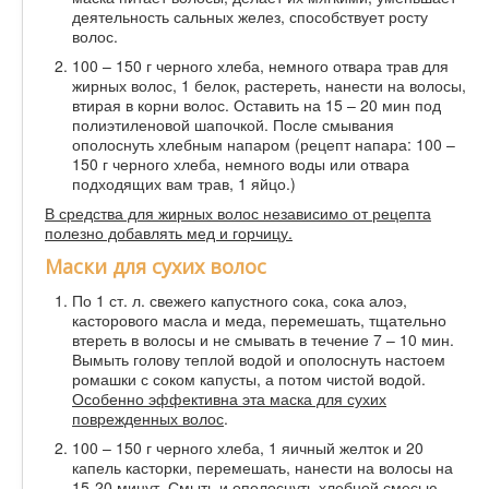
деятельность сальных желез, способствует росту
волос.
100 – 150 г черного хлеба, немного отвара трав для
жирных волос, 1 белок, растереть, нанести на волосы,
втирая в корни волос. Оставить на 15 – 20 мин под
полиэтиленовой шапочкой. После смывания
ополоснуть хлебным напаром (рецепт напара: 100 –
150 г черного хлеба, немного воды или отвара
подходящих вам трав, 1 яйцо.)
В средства для жирных волос независимо от рецепта
полезно добавлять мед и горчицу.
Маски для сухих волос
По 1 ст. л. свежего капустного сока, сока алоэ,
касторового масла и меда, перемешать, тщательно
втереть в волосы и не смывать в течение 7 – 10 мин.
Вымыть голову теплой водой и ополоснуть настоем
ромашки с соком капусты, а потом чистой водой.
Особенно эффективна эта маска для сухих
поврежденных волос
.
100 – 150 г черного хлеба, 1 яичный желток и 20
капель касторки, перемешать, нанести на волосы на
15-20 минут. Смыть и ополоснуть хлебной смесью