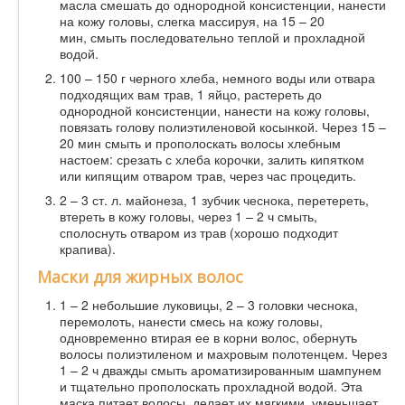
масла смешать до однородной консистенции, нанести
на кожу головы, слегка массируя, на 15 – 20
мин, смыть последовательно теплой и прохладной
водой.
100 – 150 г черного хлеба, немного воды или отвара
подходящих вам трав, 1 яйцо, растереть до
однородной консистенции, нанести на кожу головы,
повязать голову полиэтиленовой косынкой. Через 15 –
20 мин смыть и прополоскать волосы хлебным
настоем: срезать с хлеба корочки, залить кипятком
или кипящим отваром трав, через час процедить.
2 – 3 ст. л. майонеза, 1 зубчик чеснока, перетереть,
втереть в кожу головы, через 1 – 2 ч смыть,
сполоснуть отваром из трав (хорошо подходит
крапива).
Маски для жирных волос
1 – 2 небольшие луковицы, 2 – 3 головки чеснока,
перемолоть, нанести смесь на кожу головы,
одновременно втирая ее в корни волос, обернуть
волосы полиэтиленом и махровым полотенцем. Через
1 – 2 ч дважды смыть ароматизированным шампунем
и тщательно прополоскать прохладной водой. Эта
маска питает волосы, делает их мягкими, уменьшает