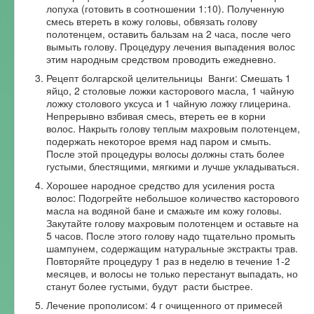
лопуха (готовить в соотношении 1:10). Полученную
смесь втереть в кожу головы, обвязать голову
полотенцем, оставить бальзам на 2 часа, после чего
вымыть голову. Процедуру лечения выпадения волос
этим народным средством проводить ежедневно.
Рецепт болгарской целительницы Ванги: Смешать 1
яйцо, 2 столовые ложки касторового масла, 1 чайную
ложку столового уксуса и 1 чайную ложку глицерина.
Непрерывно взбивая смесь, втереть ее в корни
волос. Накрыть голову теплым махровым полотенцем,
подержать некоторое время над паром и смыть.
После этой процедуры волосы должны стать более
густыми, блестящими, мягкими и лучше укладываться.
Хорошее народное средство для усиления роста
волос: Подогрейте небольшое количество касторового
масла на водяной бане и смажьте им кожу головы.
Закутайте голову махровым полотенцем и оставьте на
5 часов. После этого голову надо тщательно промыть
шампунем, содержащим натуральные экстракты трав.
Повторяйте процедуру 1 раз в неделю в течение 1-2
месяцев, и волосы не только перестанут выпадать, но
станут более густыми, будут расти быстрее.
Лечение прополисом: 4 г очищенного от примесей