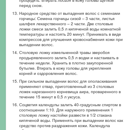
перед сном.
Народное средство от выпадения волос с семенами
горчицы: Семена горчицы сизой – 3 части, листья
шалфея лекарственного – 2 части. Две столовые
ложки смеси залить 0,5 л кипяченой воды комнатной
температуры и настоять 20 минут. Принимать в виде
компрессов для улучшения кровоснабжения кожи при
выпадении волос.
Столовую ложку измельченной травы зверобоя
продырявленного залить 0,5 л водки и настаивать в
течение недели. Хранить в плотно закупоренной
бутылке. Втирать в кожу головы для укрепления
корней и оздоровления волос.
При сильном выпадении волос для ополаскивания
применяют отвар, приготовленный из 3 столовых
ложек нарезанного корневища аира, проваренного в
течение 15 минут в 0,5 л уксуса.
Соцветия календулы залить 40-градусным спиртом в
соотношении 1:10. Для наружного применения 1
столовую ложку настойки развести в 1/2 стакана
кипяченой воды. Применять при выпадении волос как
средство против раздражения кожи. Календула