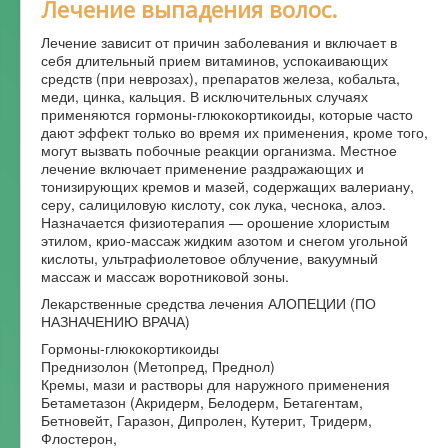
Лечение выпадения волос.
Лечение зависит от причин заболевания и включает в
себя длительный прием витаминов, успокаивающих
средств (при неврозах), препаратов железа, кобальта,
меди, цинка, кальция. В исключительных случаях
применяются гормоны-глюкокортикоиды, которые часто
дают эффект только во время их применения, кроме того,
могут вызвать побочные реакции организма. Местное
лечение включает применение раздражающих и
тонизирующих кремов и мазей, содержащих валериану,
серу, салициловую кислоту, сок лука, чеснока, алоэ.
Назначается физиотерапия — орошение хлористым
этилом, крио-массаж жидким азотом и снегом угольной
кислоты, ультрафиолетовое облучение, вакуумный
массаж и массаж воротниковой зоны.
Лекарственные средства лечения АЛОПЕЦИИ (ПО
НАЗНАЧЕНИЮ ВРАЧА)
Гормоны-глюкокортикоиды
Преднизолон (Метопред, Преднол)
Кремы, мази и растворы для наружного применения
Бетаметазон (Акридерм, Белодерм, Бетагентам,
Бетновейт, Гаразон, Дипролен, Кутерит, Тридерм,
Флостерон,