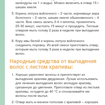
календулы на 1 л воды). Можно включить в отвар 15 г
шишек хмеля.
Корень лопуха войлочного – 2 части, корневище аира
болотного – 2 части, шишки хмеля обыкновенного – 4
части. Всю смесь залить 3-4 л кипятка, прокипятить
25-30 минут, настоять 15 минут и процедить. Теплым
отваром мыть голову 2 раза в неделю при выпадении
волос.
Кору ивы белой и корень лопуха войлочного
соединить поровну. Из всей смеси приготовить отвар,
которым мыть голову 3 раза в неделю при выпадении
волос.
Народные средства от выпадения
волос с листом крапивы:
Хорошо укрепляет волосы и препятствует их
выпадению крапива двудомная. Лучше использовать
для лечения выпадения волос молодую крапиву,
срезанную до цветения. Приготовьте отвар из листьев
крапивы, остудите до 40 °С и споласкивайте им
волосы после мытья.
Отвар мать-и-мачехи пополам с крапивой – хорошее