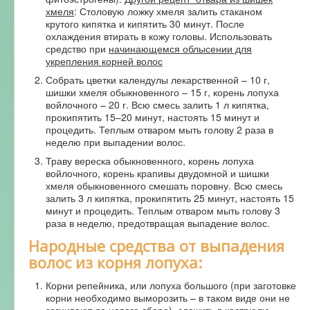
хмеля
: Столовую ложку хмеля залить стаканом
крутого кипятка и кипятить 30 минут. После
охлаждения втирать в кожу головы. Использовать
средство при
начинающемся облысении для
укрепления корней волос
Собрать цветки календулы лекарственной – 10 г,
шишки хмеля обыкновенного – 15 г, корень лопуха
войлочного – 20 г. Всю смесь залить 1 л кипятка,
прокипятить 15–20 минут, настоять 15 минут и
процедить. Теплым отваром мыть голову 2 раза в
неделю при выпадении волос.
Траву вереска обыкновенного, корень лопуха
войлочного, корень крапивы двудомной и шишки
хмеля обыкновенного смешать поровну. Всю смесь
залить 3 л кипятка, прокипятить 25 минут, настоять 15
минут и процедить. Теплым отваром мыть голову 3
раза в неделю, предотвращая выпадение волос.
Народные средства от выпадения
волос из корня лопуха:
Корни репейника, или лопуха большого (при заготовке
корни необходимо выморозить – в таком виде они не
загнивают до нового сбора), сложить в кастрюлю,