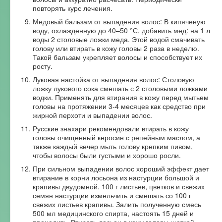
повторять курс лечения.
Медовый бальзам от выпадения волос: В кипяченую
воду, охлажденную до 40–50 °С, добавить мед: на 1 л
воды 2 столовые ложки меда. Этой водой смачивать
голову или втирать в кожу головы 2 раза в неделю.
Такой бальзам укрепляет волосы и способствует их
росту.
Луковая настойка от выпадения волос: Столовую
ложку лукового сока смешать с 2 столовыми ложками
водки. Применять для втирания в кожу перед мытьем
головы на протяжении 3-4 месяцев как средство при
жирной перхоти и выпадении волос.
Русские знахари рекомендовали втирать в кожу
головы очищенный керосин с репейным маслом, а
также каждый вечер мыть голову крепким пивом,
чтобы волосы были густыми и хорошо росли.
При сильном выпадении волос хороший эффект дает
втирание в корни лосьона из настурции большой и
крапивы двудомной. 100 г листьев, цветков и свежих
семян настурции измельчить и смешать со 100 г
свежих листьев крапивы. Залить полученную смесь
500 мл медицинского спирта, настоять 15 дней и
процедить. Втирать лосьон в кожу головы щеткой