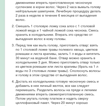
движениями втереть приготовленную чесночную
суспензию в корни волос. Через 2 часа вымыть голову
нейтральным шампунем. Лечебную процедуру делать
2 раза в неделю в течение 6 месяцев от выпадения
волос.
Смешать 1 столовую ложку сока алоэ с 1 столовой
ложкой меда и 1 чайной ложкой сока чеснока. Смесь
хранить в холодильнике. Втирать это средство от
выпадения волос в кожу головы.
Перед тем как мыть голову, приготовить отвар: взять
по 1 столовой ложке травы полевого хвоща, цветков
ромашки и листа крапивы, залить 1 л воды и кипятить
30 минут на водяной бане. Отвар можно хранить в
холодильнике 3 дня. Можно приготовить отвар только
из цветков ромашки или листа крапивы (брать на 1 л
воды по 3 столовых ложки травы). Сполоснуть волосы
и голову в этом средстве от выпадения волос.
Достать из холодильника готовую чесночную смесь и
добавить в нее яичный желток, все как следует
перемешать. Разделить волосы на пряди и легкими
движениями втереть свежеприготовленную смесь.
Потом укутать голову платком и надеть сверху
целлофановый пакет. Через 20 минут хорошо