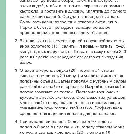
залив водой, чтобы она только покрыла содержимое
кастрюли, и поставить в духовку. Кипятить до полного
размягчения корней. Остудить и процедить отвар.
Смачивать корни волос этим отваром ежедневно.
Перхоть быстро пропадает, выпадение волос
приостанавливается, волосы растут быстрее.
6 столовых ложек смеси корней лопуха войлочного и
аира болотного (1:1) залить 1 л воды, кипятить 15–20
минут. Дать отвару остыть. Втирать в кожу головы 2–3
раза в неделю как народное средство от выпадения
волос.
Отварите корень лопуха (20 г корня на 1 стакан
кипятка, настаивать 20 минут) и уварите жидкость до
половины объема. Затем пополам с нутряным салом
разогрейте и слейте в горшочек. Накройте крышкой и
плотно замажьте ее тестом. Поставьте горшочек в
духовку на несколько часов. С остывшей загустевшей
массы слейте воду, если она не вся испарилась, и
смазывайте кожу головы этой мазью.
Эффективное
средство от выпадения волос и для роста волос.
При выпадении волос и болезнях кожи головы
полезно 2 раза в неделю мыть голову отваром корня
лопуха и цветков календулы (20 г лопуха и 10 г