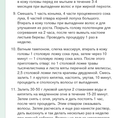
в кожу головы перед ее мытьем в течение 3-4
месяцев при выпадении волос и при жирной перхоти.
Смешать 1 часть коньяка, 4 части процеженного сока
лука, 6 частей отвара корней лопуха большого.
Втирать в кожу головы при выпадении волос и для
улучшения их роста. Покрыть голову полотенцем для
согревания на 2 часа, после чего вымыть настоем
листьев березы. Проводить процедуру 1 раз в
неделю.
Ватным тампоном, слегка массируя, втирать в кожу
головы 1 столовую ложку сока лука, затем через 10
минут — 1 столовую ложку сока алоэ. После этого
приготовить отвар: по 1 столовой ложке травы
тысячелистника и листа мяты перечной или мелиссы,
2,5 столовой ложки листа крапивы двудомной. Смесь
залить 1 л крутого кипятка, настоять, укутав, 10 минут,
процедить и сполоснуть волосы от выпадения.
Залить 30-50 г луковой шелухи 2 стаканами воды и
кипятить на медленном огне в течение 15-20 минут.
Затем снять с огня, укутать и дать постоять 1 час,
после чего процедить. Этим отваром смазывать
волосы. Затем расчесать и еще раз нанести раствор,
дать высохнуть и так делать несколько раз в неделю
при жирной себорее. Волосы не только укрепляются,