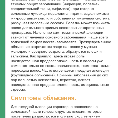
тяжелых общих заболеваний (инфекций, болезней
соединительной ткани, сифилиса), при которых
волосяные луковицы поражаются ядами, выделяемыми
микроорганизмами, или собственная иммунная система
разрушает волосяные сосочки. Болезнь может возникать
после длительного приема некоторых лекарственных
препаратов. Излечение симптоматической алопеции
зависит от лечения основного заболевания, чаще всего
волосяной покров восстанавливается. Преждевременное
облысение встречается чаще на голове у мужчин
молодого и среднего возраста, образуются плеши и
залысины. Как правило, здесь играет роль
наследственная предрасположенность и волосы уже
самостоятельно не восстанавливаются, возможна только
пересадка волос. Часто встречается гнездная алопеция
(круговидное облысение). Причины заболевания до сих
пор полностью неизвестны, вероятно, влияет
наследственная предрасположенность, эмоциональные
стрессы.
Симптомы облысения.
Для гнездной алопеции характерно появление на
волосистой части головы округлых плешин, которые
постепенно разрастаются и сливаются, с течением