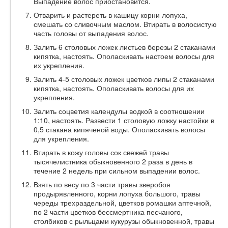
Выпадение волос приостановится.
Отварить и растереть в кашицу корни лопуха,
смешать со сливочным маслом. Втирать в волосистую
часть головы от выпадения волос.
Залить 6 столовых ложек листьев березы 2 стаканами
кипятка, настоять. Ополаскивать настоем волосы для
их укрепления.
Залить 4-5 столовых ложек цветков липы 2 стаканами
кипятка, настоять. Ополаскивать волосы для их
укрепления.
Залить соцветия календулы водкой в соотношении
1:10, настоять. Развести 1 столовую ложку настойки в
0,5 стакана кипяченой воды. Ополаскивать волосы
для укрепления.
Втирать в кожу головы сок свежей травы
тысячелистника обыкновенного 2 раза в день в
течение 2 недель при сильном выпадении волос.
Взять по весу по 3 части травы зверобоя
продырявленного, корни лопуха большого, травы
череды трехраздельной, цветков ромашки аптечной,
по 2 части цветков бессмертника песчаного,
столбиков с рыльцами кукурузы обыкновенной, травы