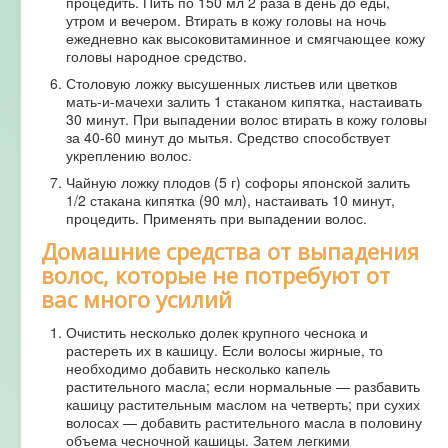
процедить. Пить по 150 мл 2 раза в день до еды,
утром и вечером. Втирать в кожу головы на ночь
ежедневно как высоковитаминное и смягчающее кожу
головы народное средство.
Столовую ложку высушенных листьев или цветков
мать-и-мачехи залить 1 стаканом кипятка, настаивать
30 минут. При выпадении волос втирать в кожу головы
за 40-60 минут до мытья. Средство способствует
укреплению волос.
Чайную ложку плодов (5 г) софоры японской залить
1/2 стакана кипятка (90 мл), настаивать 10 минут,
процедить. Применять при выпадении волос.
Домашние средства от выпадения
волос, которые не потребуют от
вас много усилий
Очистить несколько долек крупного чеснока и
растереть их в кашицу. Если волосы жирные, то
необходимо добавить несколько капель
растительного масла; если нормальные — разбавить
кашицу растительным маслом на четверть; при сухих
волосах — добавить растительного масла в половину
объема чесночной кашицы. Затем легкими