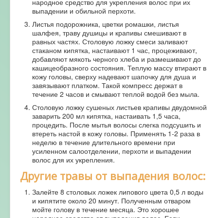
народное средство для укрепления волос при их
выпадении и обильной перхоти.
Листья подорожника, цветки ромашки, листья
шалфея, траву душицы и крапивы смешивают в
равных частях. Столовую ложку смеси заливают
стаканом кипятка, настаивают 1 час, процеживают,
добавляют мякоть черного хлеба и размешивают до
кашицеобразного состояния. Теплую массу втирают в
кожу головы, сверху надевают шапочку для душа и
завязывают платком. Такой компресс держат в
течение 2 часов и смывают теплой водой без мыла.
Столовую ложку сушеных листьев крапивы двудомной
заварить 200 мл кипятка, настаивать 1,5 часа,
процедить. После мытья волосы слегка подсушить и
втереть настой в кожу головы. Применять 1-2 раза в
неделю в течение длительного времени при
усиленном салоотделении, перхоти и выпадении
волос для их укрепления.
Другие травы от выпадения волос:
Залейте 8 столовых ложек липового цвета 0,5 л воды
и кипятите около 20 минут. Полученным отваром
мойте голову в течение месяца. Это хорошее
народное средство от выпадения волос. Если