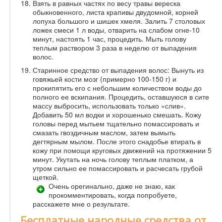
Взять в равных частях по весу травы вереска
обыкновенного, листа крапивы двудомной, корней
лопуха большого и шишек хмеля. Залить 7 столовых
ложек смеси 1 л воды, отварить на слабом огне-10
минут, настоять 1 час, процедить. Мыть голову
теплым раствором 3 раза в неделю от выпадения
волос.
Старинное средство от выпадения волос: Вынуть из
говяжьей кости мозг (примерно 100-150 г) и
прокипятить его с небольшим количеством воды до
полного ее вскипания. Процедить, оставшуюся в сите
массу выбросить, использовать только «слив».
Добавить 50 мл водки и хорошенько смешать. Кожу
головы перед мытьем тщательно помассировать и
смазать гвоздичным маслом, затем вымыть
дегтярным мылом. После этого снадобье втирать в
кожу при помощи круговых движений на протяжении 5
минут. Укутать на ночь голову теплым платком, а
утром сильно ее помассировать и расчесать грубой
щеткой.
Очень орегинально, даже не знаю, как
прокомментировать, когда попробуете,
расскажете мне о результате.
Бесплатные народные средства от