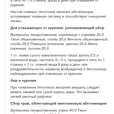
курения.
Настой снимает тягостные явления абстиненции,
успокаивает нервную систему и способствует очищению
легких.
Для отвыкающих от курения; успокаивающий сбор
Валериана лекарственная, корневище с корнями 20,0
Тмин обыкновенный, плоды 20,0 Фенхель обыкновенный,
плоды 20,0 Ромашка аптечная, цветки 20,0 Мята
перечная, листья 20,0
1 ст. ложки сухого измельченного сбора залить 0,5 л
кипяченой воды, настоять 2—3 ч, процедить и пить по 1
стакану с 1 ст. ложкой меда 2 раза в день при
раздражительности, нервном возбуждении и бессоннице,
наблюдаемыми при отвыкании от курения.
Аир и курение
При появлении тягостного желания закурить следует
жевать свежий или сухой корень аира. Это вызывает
легкий рвотный рефлекс.
Сбор трав, облегчающий никотиновую абстиненцию
Валериана лекарственная, корни 40,0 Тмин