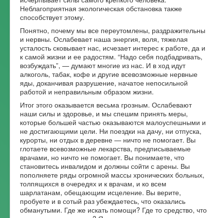
Неблагоприятная экологическая обстановка также
способствует этому.
Понятно, почему мы все переутомлены, раздражительны
и нервны. Ослабевает наша энергия, воля, тяжелая
усталость сковывает нас, исчезает интерес к работе, да и
к самой жизни и ее радостям. “Надо себя подбадривать,
возбуждать”, — думают многие из нас. И в ход идут
алкоголь, табак, кофе и другие всевозможные нервные
яды, доканчивая разрушение, начатое непосильной
работой и неправильным образом жизни.
Итог этого оказывается весьма грозным. Ослабевают
наши силы и здоровье, и мы спешим принять меры,
которые большей частью оказываются малоуспешными и
не достигающими цели. Ни поездки на дачу, ни отпуска,
курорты, ни отдых в деревне — ничто не помогает. Вы
глотаете всевозможные лекарства, предписываемые
врачами, но ничто не помогает. Вы понимаете, что
становитесь инвалидом и должны сойти с арены. Вы
пополняете ряды огромной массы хронических больных,
толпящихся в очередях и к врачам, и ко всем
шарлатанам, обещающим исцеление. Вы верите,
пробуете и в сотый раз убеждаетесь, что оказались
обманутыми. Где же искать помощи? Где то средство, что