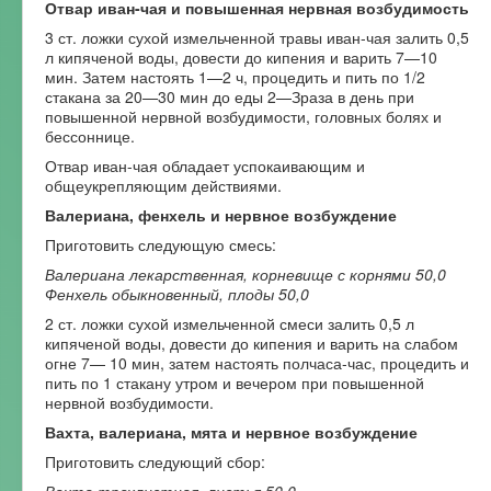
Отвар иван-чая и повышенная нервная возбудимость
3 ст. ложки сухой измельченной травы иван-чая залить 0,5
л кипяченой воды, довести до кипения и варить 7—10
мин. Затем настоять 1—2 ч, процедить и пить по 1/2
стакана за 20—30 мин до еды 2—Зраза в день при
повышенной нервной возбудимости, головных болях и
бессоннице.
Отвар иван-чая обладает успокаивающим и
общеукрепляющим действиями.
Валериана, фенхель и нервное возбуждение
Приготовить следующую смесь:
Валериана лекарственная, корневище с корнями 50,0
Фенхель обыкновенный, плоды 50,0
2 ст. ложки сухой измельченной смеси залить 0,5 л
кипяченой воды, довести до кипения и варить на слабом
огне 7— 10 мин, затем настоять полчаса-час, процедить и
пить по 1 стакану утром и вечером при повышенной
нервной возбудимости.
Вахта, валериана, мята и нервное возбуждение
Приготовить следующий сбор:
Вахта трехлистная, листья 50,0