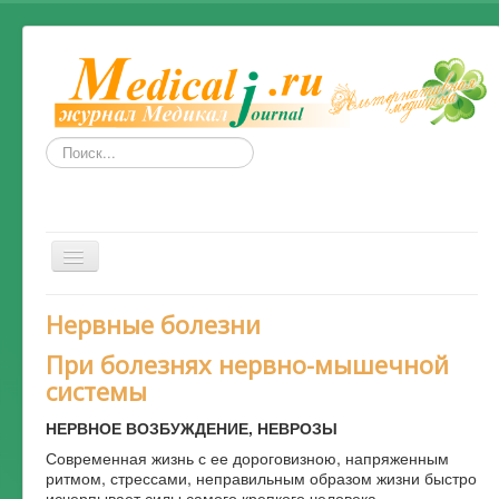
Искать...
Включить/
выключить
навигацию
Весь Медикал
Нервные болезни
Симптомы
При болезнях нервно-мышечной
системы
Народные рецепты от болезней
Народные средства и методы
НЕРВНОЕ ВОЗБУЖДЕНИЕ, НЕВРОЗЫ
Современная жизнь с ее дороговизною, напряженным
Альтернативная медицина
ритмом, стрессами, неправильным образом жизни быстро
исчерпывает силы самого крепкого человека.