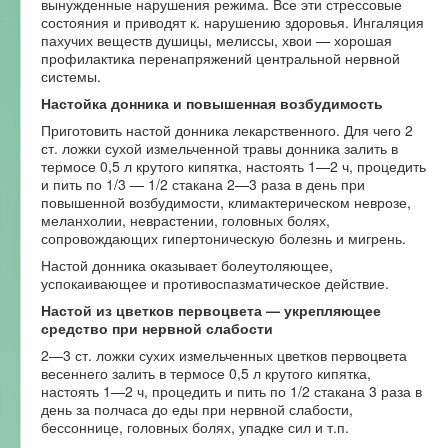
вынужденные нарушения режима. Все эти стрессовые
состояния и приводят к. нарушению здоровья. Ингаляция
пахучих веществ душицы, мелиссы, хвои — хорошая
профилактика перенапряжений центральной нервной
системы.
Настойка донника и повышенная возбудимость
Приготовить настой донника лекарственного. Для чего 2
ст. ложки сухой измельченной травы донника залить в
термосе 0,5 л крутого кипятка, настоять 1—2 ч, процедить
и пить по 1/3 — 1/2 стакана 2—3 раза в день при
повышенной возбудимости, климактерическом неврозе,
меланхолии, неврастении, головных болях,
сопровождающих гипертоническую болезнь и мигрень.
Настой донника оказывает болеутоляющее,
успокаивающее и противоспазматическое действие.
Настой из цветков первоцвета — укрепляющее
средство при нервной слабости
2—3 ст. ложки сухих измельченных цветков первоцвета
весеннего залить в термосе 0,5 л крутого кипятка,
настоять 1—2 ч, процедить и пить по 1/2 стакана 3 раза в
день за полчаса до еды при нервной слабости,
бессоннице, головных болях, упадке сил и т.п.