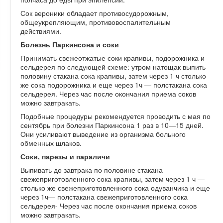
Сок вероники обладает противосудорожным,
общеукрепляющим, противовоспалительным
действиями.
Болезнь Паркинсона и соки
Принимать свежеотжатые соки крапивы, подорожника и
сельдерея по следующей схеме: утром натощак выпить
половину стакана сока крапивы, затем через 1 ч столько
же сока подорожника и еще через 1ч — полстакана сока
сельдерея. Через час после окончания приема соков
можно завтракать.
Подобные процедуры рекомендуется проводить с мая по
сентябрь при болезни Паркинсона 1 раз в 10—15 дней.
Они усиливают выведение из организма больного
обменных шлаков.
Соки, парезы и параличи
Выпивать до завтрака по половине стакана
свежеприготовленного сока крапивы, затем через 1 ч —
столько же свежеприготовленного сока одуванчика и еще
через 1ч— полстакана свежеприготовленного сока
сельдерея- Через час после окончания приема соков
можно завтракать.