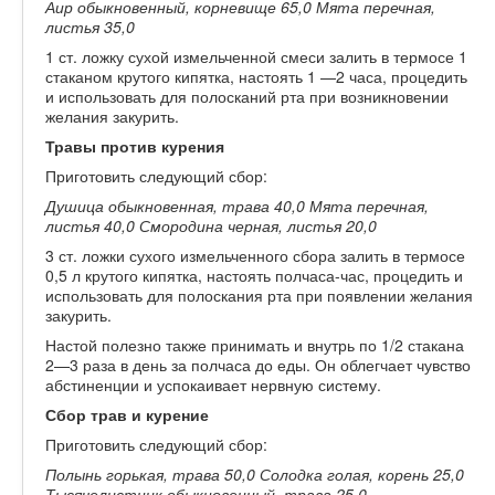
Аир обыкновенный, корневище 65,0 Мята перечная,
листья 35,0
1 ст. ложку сухой измельченной смеси залить в термосе 1
стаканом крутого кипятка, настоять 1 —2 часа, процедить
и использовать для полосканий рта при возникновении
желания закурить.
Травы против курения
Приготовить следующий сбор:
Душица обыкновенная, трава 40,0 Мята перечная,
листья 40,0 Смородина черная, листья 20,0
3 ст. ложки сухого измельченного сбора залить в термосе
0,5 л крутого кипятка, настоять полчаса-час, процедить и
использовать для полоскания рта при появлении желания
закурить.
Настой полезно также принимать и внутрь по 1/2 стакана
2—3 раза в день за полчаса до еды. Он облегчает чувство
абстиненции и успокаивает нервную систему.
Сбор трав и курение
Приготовить следующий сбор:
Полынь горькая, трава 50,0 Солодка голая, корень 25,0
Тысячелистник обыкновенный, трава 25,0