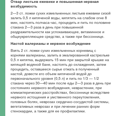
Отвар листьев ежевики и повышенная нервная
возбудимость
2—3 ст. ложки сухих измельченных листьев ежевики сизой
залить 0,5 л кипяченой воды, кипятить на слабом огне 8
мин, настоять полчаса-час, процедить и пить по половине
стакана 2—3 раза в день при повышенной
раздражительности как успокаивающее, витаминное и
общеукрепляющее средство, а также при бессоннице.
Настой валерианы и нервное возбуждение
Взять 2 ст. ложки сухих измельченных корневищ с
корнями валерианы, залить в эмалированной кастрюльке
0,5 л кипятка, выдержать 15 мин при закрытой крышке на
кипящей водяной бане, настоять до охлаждения, затем
процедить, оставшееся сырье отжать в полученный
настой, довести его объем кипяченой водой до
первоначального уровня (0,5 л) и пить по 1/3 — 1/2
стакана через 30—40 мин после еды 2—3 раза в день при
состояниях нервного возбуждения, неврастении, при
климактерических расстройствах, бессоннице вследствие
нервного истощения и умственного переутомления,
головных болях, неврозах сердечно-сосудистой системы,
вегетативных неврозах и при лечении ранних форм
стенокардии, а также для ее профилактики.