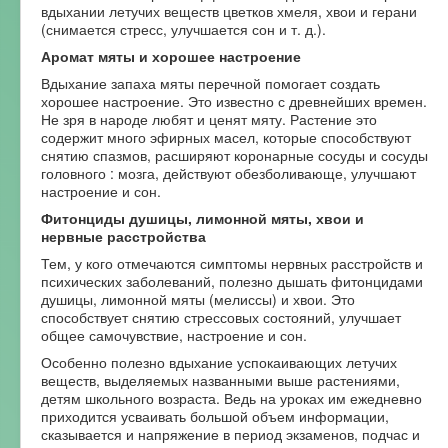
вдыхании летучих веществ цветков хмеля, хвои и герани
(снимается стресс, улучшается сон и т. д.).
Аромат мяты и хорошее настроение
Вдыхание запаха мяты перечной помогает создать
хорошее настроение. Это известно с древнейших времен.
Не зря в народе любят и ценят мяту. Растение это
содержит много эфирных масел, которые способствуют
снятию спазмов, расширяют коронарные сосуды и сосуды
головного : мозга, действуют обезболивающе, улучшают
настроение и сон.
Фитонциды душицы, лимонной мяты, хвои и
нервные расстройства
Тем, у кого отмечаются симптомы нервных расстройств и
психических заболеваний, полезно дышать фитонцидами
душицы, лимонной мяты (мелиссы) и хвои. Это
способствует снятию стрессовых состояний, улучшает
общее самочувствие, настроение и сон.
Особенно полезно вдыхание успокаивающих летучих
веществ, выделяемых названными выше растениями,
детям школьного возраста. Ведь на уроках им ежедневно
приходится усваивать большой объем информации,
сказывается и напряжение в период экзаменов, подчас и