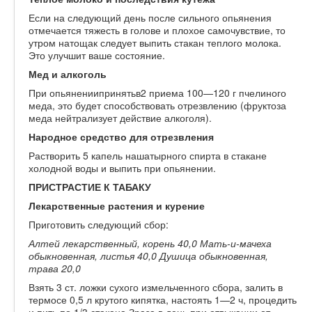
Если на следующий день после сильного опьянения
отмечается тяжесть в голове и плохое самочувствие, то
утром натощак следует выпить стакан теплого молока.
Это улучшит ваше состояние.
Мед и алкоголь
При опьянениипринятьв2 приема 100—120 г пчелиного
меда, это будет способствовать отрезвлению (фруктоза
меда нейтрализует действие алкоголя).
Народное средство для отрезвления
Растворить 5 капель нашатырного спирта в стакане
холодной воды и выпить при опьянении.
ПРИСТРАСТИЕ К ТАБАКУ
Лекарственные растения и курение
Приготовить следующий сбор:
Алтей лекарственный, корень 40,0 Мать-и-мачеха
обыкновенная, листья 40,0 Душица обыкновенная,
трава 20,0
Взять 3 ст. ложки сухого измельченного сбора, залить в
термосе 0,5 л крутого кипятка, настоять 1—2 ч, процедить
и пить по 1/3 стакана Зраза в день при отвыкании от