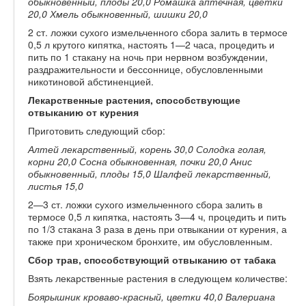
обыкновенный, плоды 20,0 Ромашка аптечная, цветки
20,0 Хмель обыкновенный, шишки 20,0
2 ст. ложки сухого измельченного сбора залить в термосе
0,5 л крутого кипятка, настоять 1—2 часа, процедить и
пить по 1 стакану на ночь при нервном возбуждении,
раздражительности и бессоннице, обусловленными
никотиновой абстиненцией.
Лекарственные растения, способствующие
отвыканию от курения
Приготовить следующий сбор:
Алтей лекарственный, корень 30,0 Солодка голая,
корни 20,0 Сосна обыкновенная, почки 20,0 Анис
обыкновенный, плоды 15,0 Шалфей лекарственный,
листья 15,0
2—3 ст. ложки сухого измельченного сбора залить в
термосе 0,5 л кипятка, настоять 3—4 ч, процедить и пить
по 1/3 стакана 3 раза в день при отвыкании от курения, а
также при хроническом бронхите, им обусловленным.
Сбор трав, способствующий отвыканию от табака
Взять лекарственные растения в следующем количестве:
Боярышник кроваво-красный, цветки 40,0 Валериана