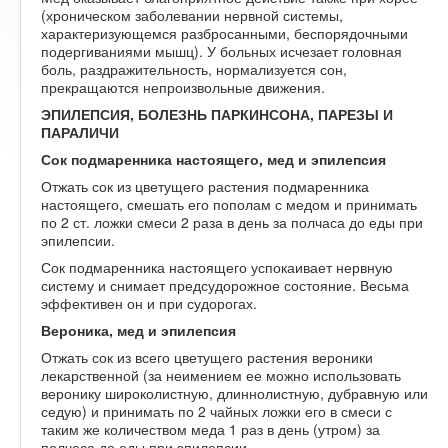
(хроническом заболевании нервной системы,
характеризующемся разбросанными, беспорядочными
подергиваниями мышц). У больных исчезает головная
боль, раздражительность, нормализуется сон,
прекращаются непроизвольные движения.
ЭПИЛЕПСИЯ, БОЛЕЗНЬ ПАРКИНСОНА, ПАРЕЗЫ И
ПАРАЛИЧИ
Сок подмаренника настоящего, мед и эпилепсия
Отжать сок из цветущего растения подмаренника
настоящего, смешать его пополам с медом и принимать
по 2 ст. ложки смеси 2 раза в день за полчаса до еды при
эпилепсии.
Сок подмаренника настоящего успокаивает нервную
систему и снимает предсудорожное состояние. Весьма
эффективен он и при судорогах.
Вероника, мед и эпилепсия
Отжать сок из всего цветущего растения вероники
лекарственной (за неимением ее можно использовать
веронику широколистную, длиннолистную, дубравную или
седую) и принимать по 2 чайных ложки его в смеси с
таким же количеством меда 1 раз в день (утром) за
полчаса до еды при эпилепсии.