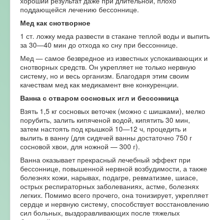
хороший результат даже при длительной, плохо
поддающейся лечению бессоннице.
Мед как снотворное
1 ст. ложку меда развести в стакане теплой воды и выпить
за 30—40 мин до отхода ко сну при бессоннице.
Мед — самое безвредное из известных успокаивающих и
снотворных средств. Он укрепляет не только нервную
систему, но и весь организм. Благодаря этим своим
качествам мед как медикамент вне конкуренции.
Ванна с отваром сосновых игл и бессонница
Взять 1,5 кг сосновых веточек (можно с шишками), мелко
порубить, залить кипяченой водой, кипятить 30 мин,
затем настоять под крышкой 10—12 ч, процедить и
вылить в ванну (для сидячей ванны достаточно 750 г
сосновой хвои, для ножной — 300 г).
Ванна оказывает прекрасный лечебный эффект при
бессоннице, повышенной нервной возбудимости, а также
болезнях кожи, нарывах, подагре, ревматизме, шиасе,
острых респираторных заболеваниях, астме, болезнях
легких. Помимо всего прочего, она тонизирует, укрепляет
сердце и нервную систему, способствует восстановлению
сил больных, выздоравливающих после тяжелых