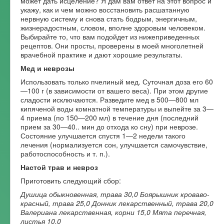
может дать исцеление? Я дам вам ответ на этот вопрос и
укажу, как и чем можно восстановить расшатанную
нервную систему и снова стать бодрым, энергичным,
жизнерадостным, словом, вполне здоровым человеком.
Выбирайте то, что вам подойдет из нижеприведенных
рецептов. Они просты, проверены в моей многолетней
врачебной практике и дают хорошие результаты.
Мед и неврозы
Использовать только пчелиный мед. Суточная доза его 60
—100 г (в зависимости от вашего веса). При этом другие
сладости исключаются. Разведите мед в 500—800 мл
кипяченой воды комнатной температуры и выпейте за 3—
4 приема (по 150—200 мл) в течение дня (последний
прием за 30—40.. мин до отхода ко сну) при неврозе.
Состояние улучшается спустя 1—2 недели такого
лечения (нормализуется сон, улучшается самочувствие,
работоспособность и т. п.).
Настой трав и невроз
Приготовить следующий сбор:
Душица обыкновенная, трава 30,0 Боярышник кроваво-
красный, трава 25,0 Донник лекарственный, трава 20,0
Валериана лекарственная, корни 15,0 Мята перечная,
листья 10,0