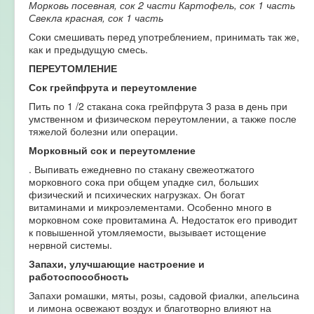
Морковь посевная, сок 2 части Картофель, сок 1 часть
Свекла красная, сок 1 часть
Соки смешивать перед употреблением, принимать так же,
как и предыдущую смесь.
ПЕРЕУТОМЛЕНИЕ
Сок грейпфрута и переутомление
Пить по 1 /2 стакана сока грейпфрута 3 раза в день при
умственном и физическом переутомлении, а также после
тяжелой болезни или операции.
Морковный сок и переутомление
. Выпивать ежедневно по стакану свежеотжатого
морковного сока при общем упадке сил, больших
физический и психических нагрузках. Он богат
витаминами и микроэлементами. Особенно много в
морковном соке провитамина А. Недостаток его приводит
к повышенной утомляемости, вызывает истощение
нервной системы.
Запахи, улучшающие настроение и
работоспособность
Запахи ромашки, мяты, розы, садовой фиалки, апельсина
и лимона освежают воздух и благотворно влияют на