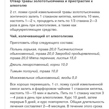
Отвар травы золототысячника и пристрастие к
алкоголю
2 ст. ложки сухой измельченной травы золототысячника
зонтичного залить 1 стаканом кипятка, кипятить 10 мин,
настоять 1—2 ч, процедить и пить по 1/3 стакана 2—3
раза в день при алкоголизме, а также как
общеукрепляющее средство.
Чай, излечивающий от алкоголизма
Приготовить сбор следующего состава:
Полынь горькая, трава 20,0 Тысячелистник
обыкновенный, трава 20,0 Зверобой продырявленный,
трава 20,0 Мята перечная, листья 15,0
Дягиль лекарственный, корни 10,0
Тимьян ползучий, трава 10,0
Можжевельник обыкновенный, ягоды 5,0
Все хорошо перемешать. 1 ст. ложку сухой измельченной
смеси залить в фарфоровом чайнике 1 стаканом кипятка,
настоять 10—15 мин и выпить. Пить по 1 стакану настоя 3
—4 раза в день при алкоголизме. Курс 10 дней, затем
перерыв 5 дней, и курс повторяется. Общая длительность
лечения составляет 2—8 месяцев. В течение этого срока