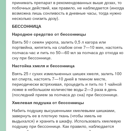
принимать препарат в рекомендованных выше дозах, то
побочных действий, как правило, не наблюдается (иногда
возможна лишь сонливость в дневные часы, тогда нужно
несколько снизить дозу).
БЕССОННИЦА
Народное средство от бессонницы
Взять 50 г семян укропа, залить 0,5 л кагора или
портвейна, кипятить на слабом огне 7—10 мин, настоять
полчаса-час и пить по 50—60 мл за полчаса до отхода ко
сну при бессоннице.
Настойка хмеля и бессонница
Взять 25 г сухих измельченных шишек хмеля, залить 100
мл спирта, настоять 7—10 дней в темном месте,
периодически встряхивая, процедить и пить по 1 чайной
ложке в небольшом количестве воды 2—3 раза в день
(последний прием за полчаса до сна) при бессоннице.
Хмелевая подушка от бессонницы
Набить подушку высушенными хмелевыми шишками,
завернуть ее в плотную ткань (чтобы хмель не
выдыхался) и хранить в шкафу. Использовать хмелевую
подушку при бессоннице. Как правило, наблюдается