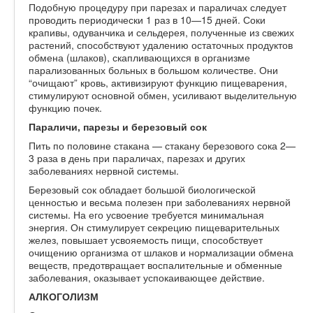
Подобную процедуру при парезах и параличах следует
проводить периодически 1 раз в 10—15 дней. Соки
крапивы, одуванчика и сельдерея, полученные из свежих
растений, способствуют удалению остаточных продуктов
обмена (шлаков), скапливающихся в организме
парализованных больных в большом количестве. Они
“очищают” кровь, активизируют функцию пищеварения,
стимулируют основной обмен, усиливают выделительную
функцию почек.
Параличи, парезы и березовый сок
Пить по половине стакана — стакану березового сока 2—
3 раза в день при параличах, парезах и других
заболеваниях нервной системы.
Березовый сок обладает большой биологической
ценностью и весьма полезен при заболеваниях нервной
системы. На его усвоение требуется минимальная
энергия. Он стимулирует секрецию пищеварительных
желез, повышает усвояемость пищи, способствует
очищению организма от шлаков и нормализации обмена
веществ, предотвращает воспалительные и обменные
заболевания, оказывает успокаивающее действие.
АЛКОГОЛИЗМ