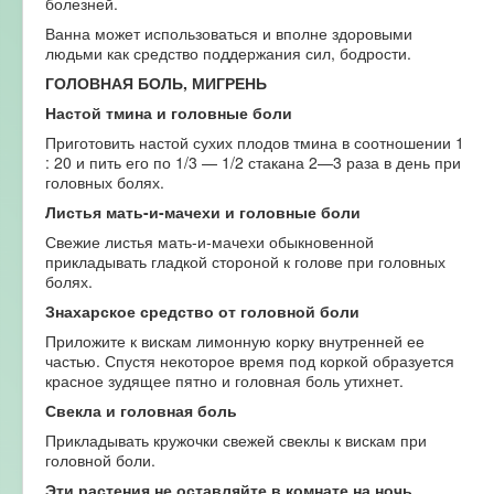
болезней.
Ванна может использоваться и вполне здоровыми
людьми как средство поддержания сил, бодрости.
ГОЛОВНАЯ БОЛЬ, МИГРЕНЬ
Настой тмина и головные боли
Приготовить настой сухих плодов тмина в соотношении 1
: 20 и пить его по 1/3 — 1/2 стакана 2—3 раза в день при
головных болях.
Листья мать-и-мачехи и головные боли
Свежие листья мать-и-мачехи обыкновенной
прикладывать гладкой стороной к голове при головных
болях.
Знахарское средство от головной боли
Приложите к вискам лимонную корку внутренней ее
частью. Спустя некоторое время под коркой образуется
красное зудящее пятно и головная боль утихнет.
Свекла и головная боль
Прикладывать кружочки свежей свеклы к вискам при
головной боли.
Эти растения не оставляйте в комнате на ночь