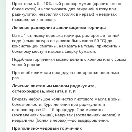
Приготовить 5—10%-ный раствор мумие (хранить его не
более суток) и использовать для втираний в кожу при
радикулитах, невралгиях (болях в нервах) и невритах
(воспалениях нервов).
Лечение радикулита аппликациями горчицы
Взять 1 ст. ложку порошка горчицы, растереть в теплой
воде (температура ее должна быть около 50 °С) до
консистенции сметаны, намазать на ткань, приложить к
больному месту и накрыть сверху бумагой.
Подобные горчичники можно делать с хреном или с соком
черной редьки.
При необходимости процедура повторяется несколько
раз.
Лечение пихтовым маслом радикулита,
остеохондроза, миозита и т. п.
Втирать небольшое количество пихтового масла в зоны
болезненности. Курс лечения при радикулите и
остеохондрозе12—15 процедур. При миозитах
(воспалениях мышц), невритах (воспалениях нервов) и
невралгиях (болях в нервах)—до выздоровления.
Прополисно-медовый горчичник