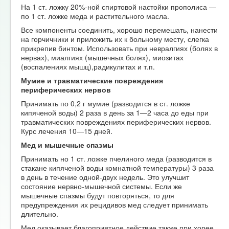
На 1 ст. ложку 20%-ной спиртовой настойки прополиса —
по 1 ст. ложке меда и растительного масла.
Все компоненты соединить, хорошо перемешать, нанести
на горчичники и приложить их к больному месту, слегка
прикрепив бинтом. Использовать при невралгиях (болях в
нервах), миалгиях (мышечных болях), миозитах
(воспалениях мышц),радикулитах и т.п.
Мумие и травматические повреждения
периферических нервов
Принимать по 0,2 г мумие (разводится в ст. ложке
кипяченой воды) 2 раза в день за 1—2 часа до еды при
травматических повреждениях периферических нервов.
Курс лечения 10—15 дней.
Мед и мышечные спазмы
Принимать но 1 ст. ложке пчелиного меда (разводится в
стакане кипяченой воды комнатной температуры) 3 раза
в день в течение одной-двух недель. Это улучшит
состояние нервно-мышечной системы. Если же
мышечные спазмы будут повторяться, то для
предупреждения их рецидивов мед следует принимать
длительно.
Мед оказывает благоприятное действие также при хорее