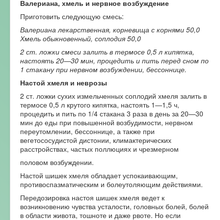
Валериана, хмель и нервное возбуждение
Приготовить следующую смесь:
Валериана лекарственная, корневища с корнями 50,0
Хмель обыкновенный, соплодия 50,0
2 ст. ложки смеси залить в термосе 0,5 л кипятка,
настоять 20—30 мин, процедить и пить перед сном по
1 стакану при нервном возбуждении, бессоннице.
Настой хмеля и неврозы
2 ст. ложки сухих измельченных соплодий хмеля залить в
термосе 0,5 л крутого кипятка, настоять 1—1,5 ч,
процедить и пить по 1/4 стакана 3 раза в день за 20—30
мин до еды при повышенной возбудимости, нервном
переутомлении, бессоннице, а также при
вегетососудистой дистонии, климактерических
расстройствах, частых поллюциях и чрезмерном
половом возбуждении.
Настой шишек хмеля обладает успокаивающим,
противоспазматическим и болеутоляющим действиями.
Передозировка настоя шишек хмеля ведет к
возникновению чувства усталости, головных болей, болей
в области живота, тошноте и даже рвоте. Но если