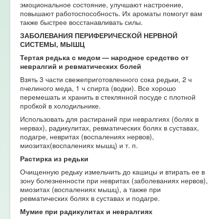
эмоциональное состояние, улучшают настроение,
повышают работоспособность. Их ароматы помогут вам
также быстрее восстанавливать силы.
ЗАБОЛЕВАНИЯ ПЕРИФЕРИЧЕСКОЙ НЕРВНОЙ
СИСТЕМЫ, МЫШЦ
Тертая редька с медом — народное средство от
невралгий и ревматических болей
Взять 3 части свежеприготовленного сока редьки, 2 ч
пчелиного меда, 1 ч спирта (водки). Все хорошо
перемешать и хранить в стеклянной посуде с плотной
пробкой в холодильнике.
Использовать для растираний при невралгиях (болях в
нервах), радикулитах, ревматических болях в суставах,
подагре, невритах (воспалениях нервов),
миозитах(воспалениях мышц) и т. п.
Растирка из редьки
Очищенную редьку измельчить до кашицы и втирать ее в
зону болезненности при невритах (заболеваниях нервов),
миозитах (воспалениях мышц), а также при
ревматических болях в суставах и подагре.
Мумие при радикулитах и невралгиях