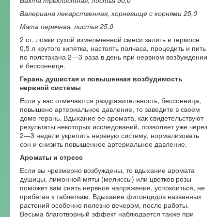
Валериана лекарственная, корневище с корнями 25,0
Мята перечная, листья 25,0
2 ст. ложки сухой измельченной смеси залить в термосе
0,5 л крутого кипятка, настоять полчаса, процедить и пить
по полстакана 2—3 раза в день при нервном возбуждении
и бессоннице.
Герань душистая и повышенная возбудимость
нервной системы
Если у вас отмечаются раздражительность, бессонница,
повышено артериальное давление, то заведите в своем
доме герань. Вдыхание ее аромата, как свидетельствуют
результаты некоторых исследований, позволяет уже через
2—3 недели укрепить нервную систему, нормализовать
сон и снизить повышенное артериальное давление.
Ароматы и стресс
Если вы чрезмерно возбуждены, то вдыхание аромата
душицы, лимонной мяты (мелиссы) или цветков розы
поможет вам снять нервное напряжение, успокоиться, не
прибегая к таблеткам. Вдыхание фитонцидов названных
растений особенно полезно вечером, после работы.
Весьма благотворный эффект наблюдается также при