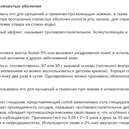
 слизистых оболочек
овать его для орошений и примочек при мокнущих экземах, а также 
при воспалении слизистых оболочек полости рта, ангине, для спр
ожки отвара на стакан воды).
ный эффект, оказывает противовоспалительное, болеутоляющее и
хового масла более 5% она вызывает раздражение кожи) и исполь
ой волчанки и других заболеваний кожи.
а и, соответственно, 97 или 95 г жировой основы (топленого внутр
, за неимением их можно воспользоваться детским кремом). Хорошо 
 кожу два раза в сутки. Одновременно можно принимать облепихо
пользовать его для орошений и примочек при экземе и аллергическ
ат глицерам, представляющий собой аммониевую соль глицирриз
ает проницаемость сосудов, оказывает противовоспалительное дей
ов, обладает противоаллергическими свойствами и, что особенно 
наблюдается). Принимают его по 0,05 г 2—3 раза в день за 30 ми
х и нейродерматитах. Используется также и 2%-ная эмульсия глиц