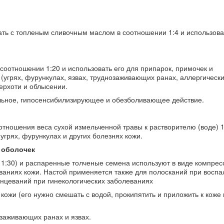
ть с топленым сливочным маслом в соотношении 1:4 и использова
соотношении 1:20 и использовать его для припарок, примочек и
(угрях, фурункулах, язвах, труднозаживающих ранах, аллергическ
ерхоти и облысении.
льное, гипосенсибилизирующее и обезболивающее действие.
оотношения веса сухой измельченной травы к растворителю (воде) 1
грях, фурункулах и других болезнях кожи.
 оболочек
 1:30) и распаренные толченые семена используют в виде компрес
ваниях кожи. Настой применяется также для полосканий при восп
ринцеваний при гинекологических заболеваниях
ожи (его нужно смешать с водой, прокипятить и приложить к коже 
заживающих ранах и язвах.