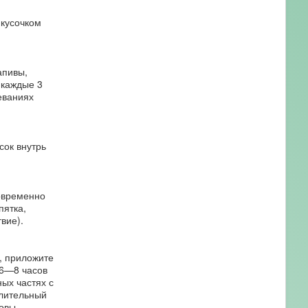
 кусочком
апивы,
 каждые 3
еваниях
сок внутрь
новременно
пятка,
вие).
, приложите
 6—8 часов
ых частях с
алительный
овы.