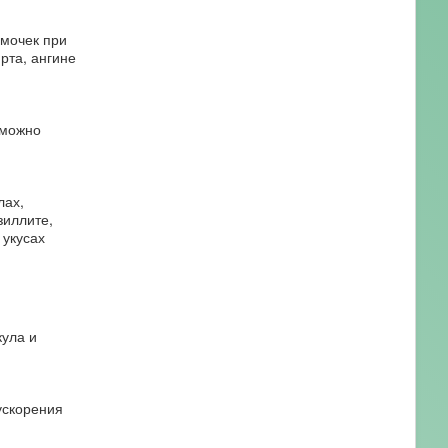
имочек при
рта, ангине
(можно
лах,
зиллите,
 укусах
кула и
ускорения