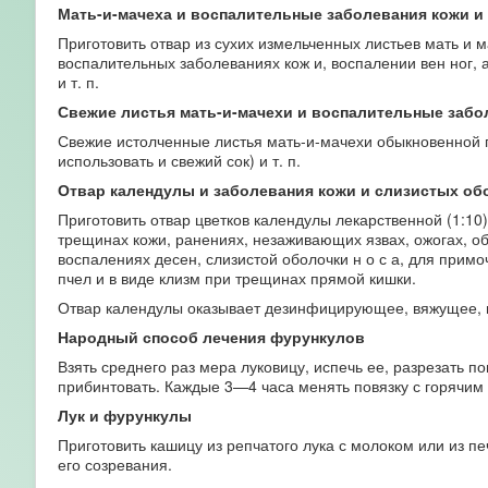
Мать-и-мачеха и воспалительные заболевания кожи и
Приготовить отвар из сухих измельченных листьев мать и 
воспалительных заболеваниях кож и, воспалении вен ног, 
и т. п.
Свежие листья мать-и-мачехи и воспалительные забо
Свежие истолченные листья мать-и-мачехи обыкновенной 
использовать и свежий сок) и т. п.
Отвар календулы и заболевания кожи и слизистых об
Приготовить отвар цветков календулы лекарственной (1:10)
трещинах кожи, ранениях, незаживающих язвах, ожогах, об
воспалениях десен, слизистой оболочки н о с а, для примо
пчел и в виде клизм при трещинах прямой кишки.
Отвар календулы оказывает дезинфицирующее, вяжущее, 
Народный способ лечения фурункулов
Взять среднего раз мера луковицу, испечь ее, разрезать п
прибинтовать. Каждые 3—4 часа менять повязку с горячим 
Лук и фурункулы
Приготовить кашицу из репчатого лука с молоком или из пе
его созревания.