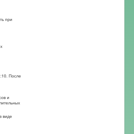
ть при
их
:10. После
сов и
алительных
в виде