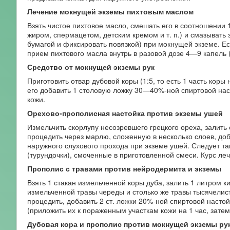
Лечение мокнущей экземы пихтовым маслом
Взять чистое пихтовое масло, смешать его в соотношении
жиром, спермацетом, детским кремом и т. п.) и смазывать 
бумагой и фиксировать повязкой) при мокнущей экземе. Ес
прием пихтового масла внутрь в разовой дозе 4—9 капель (
Средство от мокнущей экземы рук
Приготовить отвар дубовой коры (1:5, то есть 1 часть коры 
его добавить 1 столовую ложку 30—40%-ной спиртовой на
кожи.
Орехово-прополисная настойка против экземы ушей
Измельчить скорлупу несозревшего грецкого ореха, залит
процедить через марлю, сложенную в несколько слоев, доб
наружного слухового прохода при экземе ушей. Следует т
(турундочки), смоченные в приготовленной смеси. Курс леч
Прополис с травами против нейродермита и экземы
Взять 1 стакан измельченной коры дуба, залить 1 литром к
измельченной травы череды и столько же травы тысячелис
процедить, добавить 2 ст. ложки 20%-ной спиртовой насто
(приложить их к пораженным участкам кожи на 1 час, затем 
Дубовая кора и прополис против мокнущей экземы рук