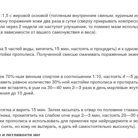
 1:1,5 с жировой основой (топленым внутренним свиным, куриным и
зону поражения кожи два раза в сутки (сверху прикрывать компрес
ли через 2 недели не наступит улучшение, то помимо мази исполь
в зависимости от вашего самочувствия и веса).
на 5 частей воды, кипятить 15 мин, настоять и процедить) и к одном
стойки прополиса. Полученной смесью смачивать пораженные экзе
ь ее 70%-ным винным спиртом в соотношении 1:10, настоять
4
—5 дн
авить равное количество 30%-ной настойки прополиса и протирать
акже вставлять в уши на 30—40 мин 2—3 раза в день марлевые жгут
ения до 10 дней.
ипятка и варить 15 мин. Затем засыпать в отвар по половине стакан
тника, прокипятить на слабом огне еще 2—3 мин, настоять 20—30 
йки прополиса и использовать для примочек при нейродермите и э
снять, но кожу не вытирать, а дать ей самостоятельно высохнуть).
 и потливости ног