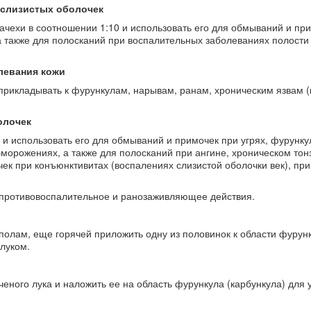
 слизистых оболочек
мачехи в соотношении 1:10 и использовать его для обмываний и пр
а также для полосканий при воспалительных заболеваниях полости 
левания кожи
прикладывать к фурункулам, нарывам, ранам, хроническим язвам 
олочек
 и использовать его для обмываний и примочек при угрях, фурунку
морожениях, а также для полосканий при ангине, хроническом тон
чек при конъюнктивитах (воспалениях слизистой оболочки век), при
противовоспалительное и ранозаживляющее действия.
ополам, еще горячей приложить одну из половинок к области фурун
луком.
ченого лука и наложить ее на область фурункула (карбункула) для 