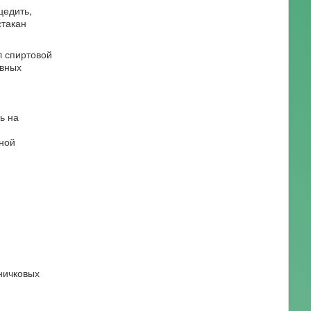
цедить,
стакан
л спиртовой
евных
ь на
ной
ничковых