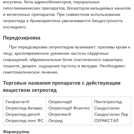
инсулина, бета-адреноблокаторов, пероральных
гипогликемических препаратов, блокаторов кальциевых каналов
и мочегонных препаратов. При совместном использовании
октреотида и бромокриптина увеличивается биодоступность
последнего.
Передозировка
При передозировке октреотидом возникают: приливы крови к
лицу, кратковременное урежение частоты сердечных
сокращений, абдоминальные боли спастического характера,
тошнота, диарея, ощущение пустоты в желудке. Необходимо:
симптоматическое лечение.
Торговые названия препаратов с действующим
веществом октреотид
Генфастат®
Октреотид®
Пентетреотид
Октреотид-Актавис
Октреотид® Фсинтез
Сандостатин
Октреотид-депо®
Октретекс®
Сандостатин Лар
Октреотид-лонг ФС
Октрид
СЕРАКСТАЛ
Фармгруппа: