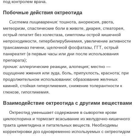
под контролем врача.
Побочные действия октреотида
Система пищеварения:
тошнота, анорексия, рвота,
метеоризм, спастические боли в животе, диарея, стеаторея,
острый гепатит без холестаза, симптомы острой кишечной
непроходимости, гипербилирубинемия, увеличение активности
трансаминаз печени, щелочной фосфатазы, ГГТ, острый
панкреатит (в первые часы или дни после использования
препарата);
прочие:
аллергические реакции, алопеция; местно —
ощущение жжения или зуда, боль, припухлость, краснота; при
продолжительном использовании: образование желчных
камней, стойкая гипергликемия, снижение толерантности к
глюкозе, гипогликемия.
Взаимодействие октреотида с другими веществами
Октреотид уменьшает содержание в сыворотке крови
циклоспорина и тормозит всасывание из желудочно-кишечного
тракта циметидина и питательных веществ. Необходимы
корректировки доз одновременно используемых с октреотидом