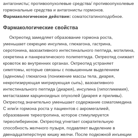
антагонисты; противоопухолевые средства/ противоопухолевые
гормональные средства и антагонисты гормонов.
Фармакологическое действие:
соматостатиноподобное.
Фармакологические свойства
Октреотид замедляет образование гормона роста,
уменьшает секрецию инсулина, глюкагона, гастрина,
серотонина, вазоактивного интестинального пептида, мотилина,
секретина и панкреатического полипептида. Октреотид снижает
кровоток во внутренних органах. Октреотид устраняет
симптомы, которые связаны с повышенным выделением
(аденомы) глюкагона (понижение массы тела, диарея,
некротизирующая мигрирующая сыпь), вазоактивного
интестинального пептида (диарея), инсулина (гипогликемия),
метастазами карциноидных опухолей (диарея и приливы).
Октреотид значительно уменьшает содержание соматомедина
С или/и гормона роста у пациентов с акромегалией,
образование тиреотропина, которое стимулируется
тиреолиберином. Октреотид угнетает сократительную
способность желчного пузыря, подавляет выделение в
двенадцатиперстную кишку желчи. После подкожной инъекции