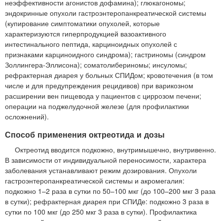
неэффективности агонистов дофамина); глюкагономы;
эндокринные опухоли гастроэнтеропанкреатической системы
(купирование симптоматики опухолей, которые
характеризуются гиперпродукцией вазоактивного
интестинального пептида, карциноидных опухолей с
признаками карциноидного синдрома); гастриномы (синдром
Золлингера-Эллисона); соматолибериномы; инсуломы;
рефрактерная диарея у больных СПИДом; кровотечения (в том
числе и для предупреждения рецидивов) при варикозном
расширении вен пищевода у пациентов с циррозом печени;
операции на поджелудочной железе (для профилактики
осложнений).
Способ применения октреотида и дозы
Октреотид вводится подкожно, внутримышечно, внутривенно.
В зависимости от индивидуальной переносимости, характера
заболевания устанавливают режим дозирования. Опухоли
гастроэнтеропанкреатической системы и акромегалия:
подкожно 1–2 раза в сутки по 50–100 мкг (до 100–200 мкг 3 раза
в сутки); рефрактерная диарея при СПИДе: подкожно 3 раза в
сутки по 100 мкг (до 250 мкг 3 раза в сутки). Профилактика