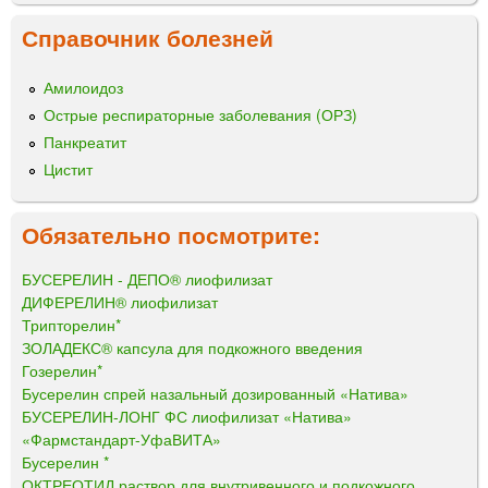
Справочник болезней
Амилоидоз
Острые респираторные заболевания (ОРЗ)
Панкреатит
Цистит
Обязательно посмотрите:
БУСЕРЕЛИН - ДЕПО® лиофилизат
ДИФЕРЕЛИН® лиофилизат
Трипторелин*
ЗОЛАДЕКС® капсула для подкожного введения
Гозерелин*
Бусерелин спрей назальный дозированный «Натива»
БУСЕРЕЛИН-ЛОНГ ФС лиофилизат «Натива»
«Фармстандарт-УфаВИТА»
Бусерелин *
ОКТРЕОТИД раствор для внутривенного и подкожного