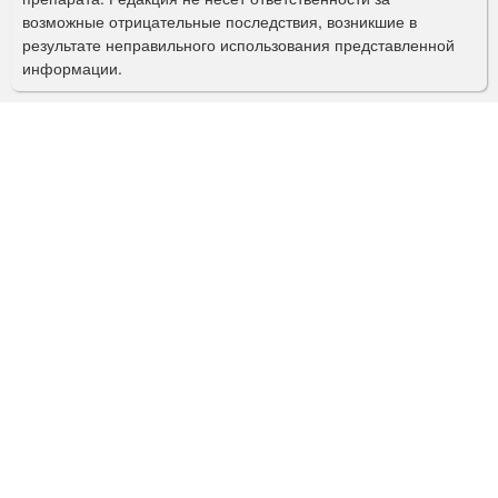
и
возможные отрицательные последствия, возникшие в
с
результате неправильного использования представленной
информации.
к
а