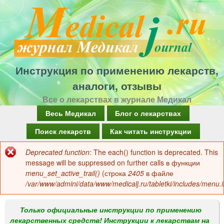
Перейти
к
основному
содержанию
Инструкция по применению лекарств,
аналоги, отзывы
Все о лекарствах в журнале Медикал
Г
Весь Медикал
Блог о лекарствах
л
Поиск лекарств
Как читать инструкции
а
Deprecated function
: The each() function is deprecated. This
Сообщение
в
message will be suppressed on further calls в функции
об
menu_set_active_trail()
(строка
2405
в файле
н
/var/www/admini/data/www/medicalj.ru/tabletki/includes/menu.i
ошибке
о
е
Только официальные инструкции по применению
лекарственных средств! Инструкции к лекарствам на