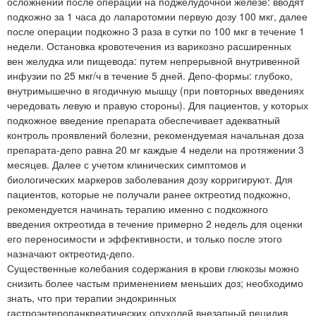
осложнений после операции на поджелудочной железе: вводят
подкожно за 1 часа до лапаротомии первую дозу 100 мкг, далее
после операции подкожно 3 раза в сутки по 100 мкг в течение 1
недели. Остановка кровотечения из варикозно расширенных
вен желудка или пищевода: путем непрерывной внутривенной
инфузии по 25 мкг/ч в течение 5 дней. Депо-формы: глубоко,
внутримышечно в ягодичную мышцу (при повторных введениях
чередовать левую и правую стороны). Для пациентов, у которых
подкожное введение препарата обеспечивает адекватный
контроль проявлений болезни, рекомендуемая начальная доза
препарата-депо равна 20 мг каждые 4 недели на протяжении 3
месяцев. Далее с учетом клинических симптомов и
биологических маркеров заболевания дозу корригируют. Для
пациентов, которые не получали ранее октреотид подкожно,
рекомендуется начинать терапию именно с подкожного
введения октреотида в течение примерно 2 недель для оценки
его переносимости и эффективности, и только после этого
назначают октреотид-депо.
Существенные колебания содержания в крови глюкозы можно
снизить более частым применением меньших доз; необходимо
знать, что при терапии эндокринных
гастроэнтеропанкреатических опухолей внезапный рецидив